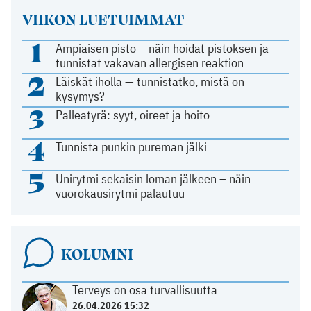
VIIKON LUETUIMMAT
1
Ampiaisen pisto – näin hoidat pistoksen ja
tunnistat vakavan allergisen reaktion
2
Läiskät iholla — tunnistatko, mistä on
kysymys?
3
Palleatyrä: syyt, oireet ja hoito
4
Tunnista punkin pureman jälki
5
Unirytmi sekaisin loman jälkeen – näin
vuorokausirytmi palautuu
KOLUMNI
Terveys on osa turvallisuutta
26.04.2026 15:32