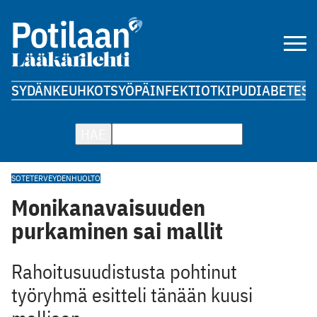
SYDÄN
KEUHKOT
SYÖPÄ
INFEKTIOT
KIPU
DIABETES
A
HAE
SOTE
TERVEYDENHUOLTO
Monikanavaisuuden
purkaminen sai mallit
Rahoitusuudistusta pohtinut
työryhmä esitteli tänään kuusi