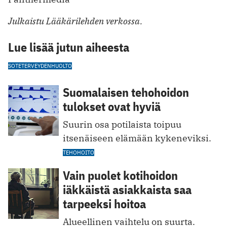
Julkaistu Lääkärilehden verkossa.
Lue lisää jutun aiheesta
SOTE
TERVEYDENHUOLTO
Suomalaisen tehohoidon
tulokset ovat hyviä
Suurin osa potilaista toipuu
itsenäiseen elämään kykeneviksi.
TEHOHOITO
Vain puolet kotihoidon
iäkkäistä asiakkaista saa
tarpeeksi hoitoa
Alueellinen vaihtelu on suurta.