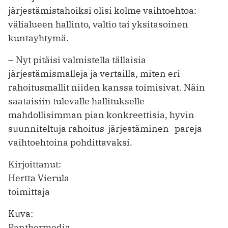
järjestämistahoiksi olisi kolme vaihtoehtoa:
välialueen hallinto, valtio tai yksitasoinen
kuntayhtymä.
– Nyt pitäisi valmistella tällaisia
järjestämismalleja ja vertailla, miten eri
rahoitusmallit niiden kanssa toimisivat. Näin
saataisiin tulevalle hallitukselle
mahdollisimman pian konkreettisia, hyvin
suunniteltuja rahoitus-järjestäminen -pareja
vaihtoehtoina pohdittavaksi.
Kirjoittanut:
Hertta Vierula
toimittaja
Kuva:
Panthermedia