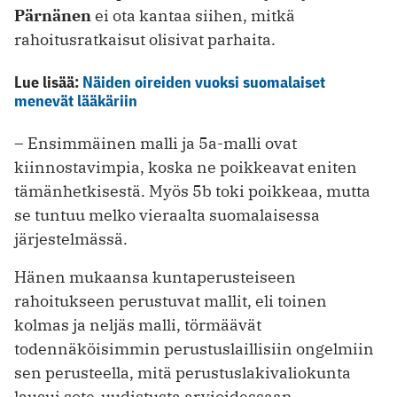
Pärnänen
ei ota kantaa siihen, mitkä
rahoitusratkaisut olisivat parhaita.
Lue lisää:
Näiden oireiden vuoksi suomalaiset
menevät lääkäriin
– Ensimmäinen malli ja 5a-malli ovat
kiinnostavimpia, koska ne poikkeavat eniten
tämänhetkisestä. Myös 5b toki poikkeaa, mutta
se tuntuu melko vieraalta suomalaisessa
järjestelmässä.
Hänen mukaansa kuntaperusteiseen
rahoitukseen perustuvat mallit, eli toinen
kolmas ja neljäs malli, törmäävät
todennäköisimmin perustuslaillisiin ongelmiin
sen perusteella, mitä perustuslakivaliokunta
lausui sote-uudistusta arvioidessaan.