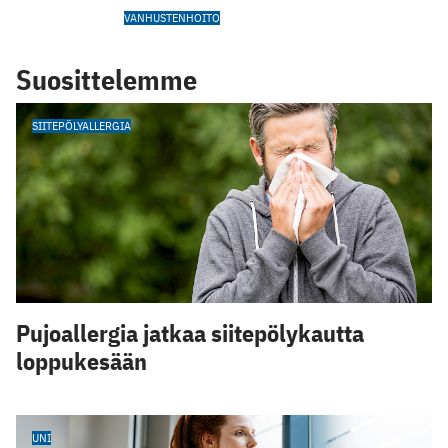
VANHUSTENHOITO
Suosittelemme
SIITEPÖLYALLERGIA
Pujoallergia jatkaa siitepölykautta
loppukesään
UNI