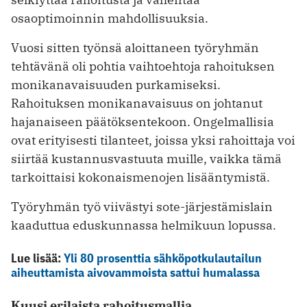
osaoptimoinnin mahdollisuuksia.
Vuosi sitten työnsä aloittaneen työryhmän
tehtävänä oli pohtia vaihtoehtoja rahoituksen
monikanavaisuuden purkamiseksi.
Rahoituksen monikanavaisuus on johtanut
hajanaiseen päätöksentekoon. Ongelmallisia
ovat erityisesti tilanteet, joissa yksi rahoittaja voi
siirtää kustannusvastuuta muille, vaikka tämä
tarkoittaisi kokonaismenojen lisääntymistä.
Työryhmän työ viivästyi sote-järjestämislain
kaaduttua eduskunnassa helmikuun lopussa.
Lue lisää:
Yli 80 prosenttia sähköpotkulautailun
aiheuttamista aivovammoista sattui humalassa
Kuusi erilaista rahoitusmallia