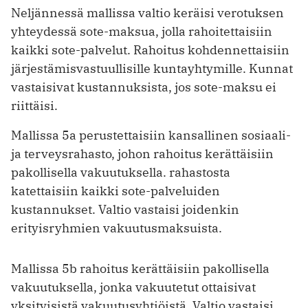
Neljännessä mallissa valtio keräisi verotuksen
yhteydessä sote-maksua, jolla rahoitettaisiin
kaikki sote-palvelut. Rahoitus kohdennettaisiin
järjestämisvastuullisille kuntayhtymille. Kunnat
vastaisivat kustannuksista, jos sote-maksu ei
riittäisi.
Mallissa 5a perustettaisiin kansallinen sosiaali-
ja terveysrahasto, johon rahoitus kerättäisiin
pakollisella vakuutuksella. rahastosta
katettaisiin kaikki sote-palveluiden
kustannukset. Valtio vastaisi joidenkin
erityisryhmien vakuutusmaksuista.
Mallissa 5b rahoitus kerättäisiin pakollisella
vakuutuksella, jonka vakuutetut ottaisivat
yksityisistä vakuutusyhtiöistä. Valtio vastaisi