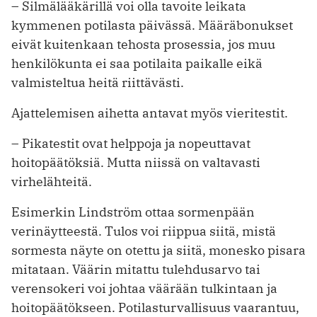
– Silmälääkärillä voi olla tavoite lei­kata
kymmenen potilasta päivässä. Määräbonukset
eivät kuitenkaan tehosta prosessia, jos muu
henkilökunta ei saa potilaita paikalle eikä
valmisteltua heitä riittävästi.
Ajattelemisen aihetta antavat myös vieritestit.
– Pikatestit ovat helppoja ja nopeuttavat
hoitopäätöksiä. Mutta niissä on valtavasti
virhelähteitä.
Esimerkin Lindström ottaa sormenpään
verinäytteestä. Tulos voi riippua siitä, mistä
sormesta näyte on otettu ja siitä, monesko pisara
mitataan. Väärin mitattu tulehdusarvo tai
verensokeri voi johtaa väärään tulkintaan ja
hoitopäätökseen. Potilasturvallisuus vaarantuu,