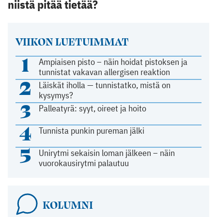
niistä pitää tietää?
VIIKON LUETUIMMAT
1
Ampiaisen pisto – näin hoidat pistoksen ja
tunnistat vakavan allergisen reaktion
2
Läiskät iholla — tunnistatko, mistä on
kysymys?
3
Palleatyrä: syyt, oireet ja hoito
4
Tunnista punkin pureman jälki
5
Unirytmi sekaisin loman jälkeen – näin
vuorokausirytmi palautuu
KOLUMNI