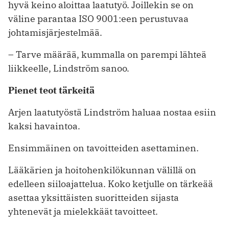
hyvä keino aloittaa laatutyö. Joillekin se on
väline parantaa ISO 9001:een perustuvaa
johtamisjärjestelmää.
– Tarve määrää, kummalla on parempi lähteä
liikkeelle, Lindström sanoo.
Pienet teot tärkeitä
Arjen laatutyöstä Lindström haluaa nostaa esiin
kaksi havaintoa.
Ensimmäinen on tavoitteiden aset­taminen.
Lääkärien ja hoitohenkilökunnan ­välillä on
edelleen siiloajattelua. Koko ketjulle on tärkeää
asettaa yksittäisten suoritteiden sijasta
yhtenevät ja mielekkäät tavoitteet.