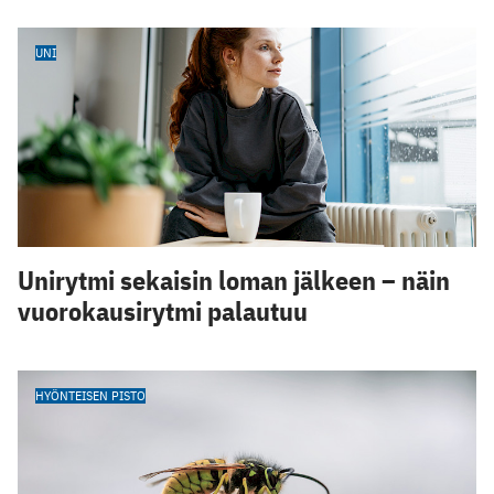
UNI
Unirytmi sekaisin loman jälkeen – näin
vuorokausirytmi palautuu
HYÖNTEISEN PISTO