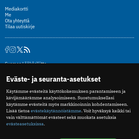
Mediakortti
Me
Ota yhteyttä
Tilaa uutiskirje
Suomen Lääkäriliitto
Mäkelänkatu 2, PL 49
Eväste- ja seuranta-asetukset
00510 Helsinki
puh. (09) 393 091
Käytämme evästeitä käyttökokemuksen parantamiseen ja
toimitus@potilaanlaakarilehti.fi
kävijämäärämme analysoimiseen. Suostumuksellasi
käytämme evästeitä myös markkinoinnin kohdentamiseen.
ISSN 2323-9476
Lisää tietoa
evästekäytännöistämme
. Voit hyväksyä kaikki tai
vain välttämättömät evästeet sekä muokata asetuksia
evästeasetuksissa
.