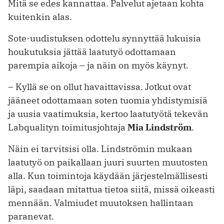
Mitä se edes kannattaa. Palvelut ajetaan kohta
kuitenkin alas.
Sote-uudistuksen odottelu synnyttää lukuisia
houkutuksia jättää laatutyö odottamaan
parempia aikoja – ja näin on myös käynyt.
– Kyllä se on ollut havaittavissa. Jotkut ovat
jääneet odottamaan soten tuomia yhdistymisiä
ja uusia vaatimuksia, kertoo laatutyötä tekevän
Labqualityn toimitusjohtaja
Mia Lindström
.
Näin ei tarvitsisi olla. Lindströmin mukaan
laatutyö on paikallaan juuri suurten muutosten
alla. Kun toimintoja käydään järjestelmällisesti
läpi, saadaan mitattua tietoa siitä, missä oikeasti
mennään. Valmiudet muutoksen hallintaan
paranevat.