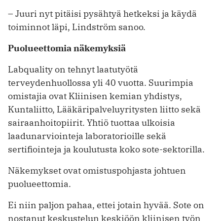
– Juuri nyt pitäisi pysähtyä hetkeksi ja käydä
toiminnot läpi, Lindström sanoo.
Puolueettomia näkemyksiä
Labquality on tehnyt laatutyötä
terveydenhuollossa yli 40 vuotta. Suurimpia
omistajia ovat Kliinisen kemian yhdistys,
Kuntaliitto, Lääkäripalveluyritysten liitto sekä
sairaanhoitopiirit. Yhtiö tuottaa ulkoisia
laadunarviointeja laborato­rioille sekä
sertifiointeja ja koulutusta koko sote-sektorilla.
Näkemykset ovat omistuspohjasta johtuen
puolueettomia.
Ei niin paljon pahaa, ettei jotain ­hyvää. Sote on
nostanut keskustelun keskiöön kliinisen työn