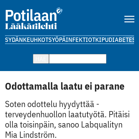
SYDÄN
KEUHKOT
SYÖPÄ
INFEKTIOT
KIPU
DIABETES
A
HAE
Odottamalla laatu ei parane
Soten odottelu hyydyttää ­
terveydenhuollon laatutyötä. Pitäisi
olla toisinpäin, sanoo ­Labqualityn
Mia Lindström.