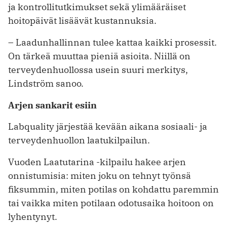
ja kontrollitutkimukset sekä ylimääräiset
hoitopäivät lisäävät kustannuksia.
– Laadunhallinnan tulee kattaa ­kaikki prosessit.
On tärkeä muuttaa pieniä ­asioita. Niillä on
terveydenhuollossa usein suuri merkitys,
Lindström sanoo.
Arjen sankarit esiin
Labquality järjestää kevään aikana sosiaali- ja
terveyden­huollon laatukilpailun.
Vuoden Laatutarina -kilpailu hakee arjen
onnistumisia: miten joku on tehnyt työnsä
fiksummin, miten potilas on kohdattu paremmin
tai vaikka miten potilaan odotusaika hoitoon on
lyhentynyt.