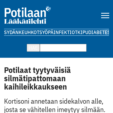
SYDÄN
KEUHKOT
SYÖPÄ
INFEKTIOT
KIPU
DIABETES
A
HAE
Potilaat tyytyväisiä
silmätipattomaan
kaihileikkaukseen
Kortisoni annetaan sidekalvon alle,
josta se vähitellen imeytyy silmään.