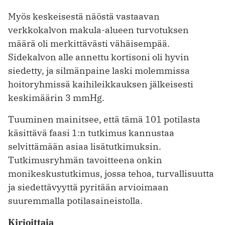
Myös keskeisestä näöstä vastaavan
verkkokalvon makula-alueen turvo­tuksen
määrä oli merkittävästi vähäisempää.
Sidekalvon alle annettu kortisoni oli hyvin
siedetty, ja silmänpaine laski molemmissa
hoitoryhmissä kaihi­leikkauksen jälkeisesti
keskimäärin 3 mmHg.
Tuuminen mainitsee, että tämä 101 potilasta
käsittävä faasi 1:n tutkimus kannustaa
selvittämään asiaa lisätutkimuksin.
Tutkimusryhmän tavoitteena onkin
monikeskustutkimus, jossa tehoa, turvallisuutta
ja siedettävyyttä pyritään ­ar­vioimaan
suuremmalla potilasaineistolla.
Kirjoittaja