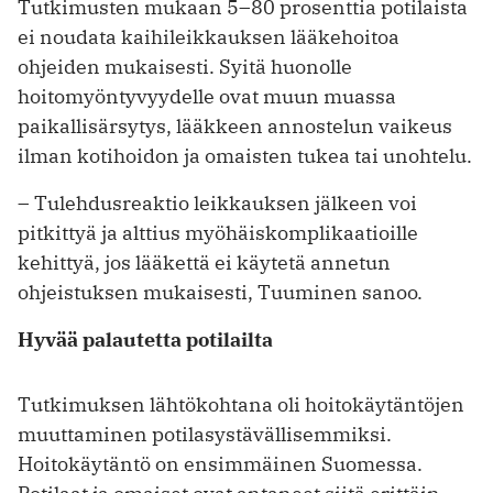
Tutkimusten mukaan 5–80 prosenttia potilaista
ei noudata kaihileikkauksen lääkehoitoa
ohjeiden mukaisesti. Syitä huonolle
hoitomyöntyvyydelle ovat muun muassa
paikallisärsytys, lääkkeen annostelun vaikeus
ilman kotihoidon ja omaisten tukea tai unohtelu.
– Tulehdusreaktio leikkauksen jälkeen voi
pitkittyä ja alttius myöhäiskomplikaatioille
kehittyä, jos lääkettä ei käytetä annetun
ohjeistuksen mukaisesti, Tuuminen sanoo.
Hyvää palautetta potilailta
Tutkimuksen lähtökohtana oli hoitokäytäntöjen
muuttaminen potilasystävällisemmiksi.
Hoitokäytäntö on ensimmäinen Suomessa.