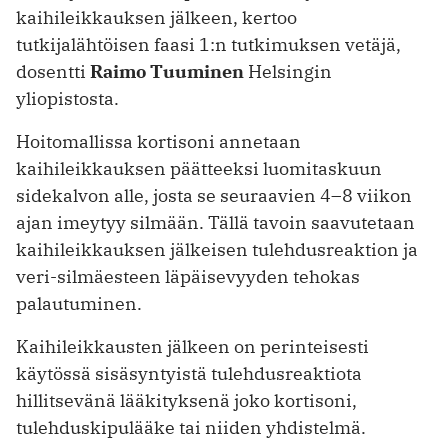
kaihileikkauksen jälkeen, kertoo
tutkijalähtöisen faasi 1:n tutkimuksen vetäjä,
dosentti
Raimo Tuuminen
Helsingin
yliopistosta.
Hoitomallissa kortisoni annetaan
kaihileikkauksen päätteeksi luomitaskuun
sidekalvon alle, josta se seuraavien 4–8 viikon
ajan imeytyy silmään. Tällä tavoin saavutetaan
kaihileikkauksen jälkeisen tulehdusreaktion ja
veri-silmäesteen läpäisevyyden tehokas
palautuminen.
Kaihileikkausten jälkeen on perinteisesti
käytössä sisäsyntyistä tulehdusreak­tiota
hillitsevänä lääkityksenä joko kortisoni,
tulehduskipulääke tai niiden yhdistelmä.