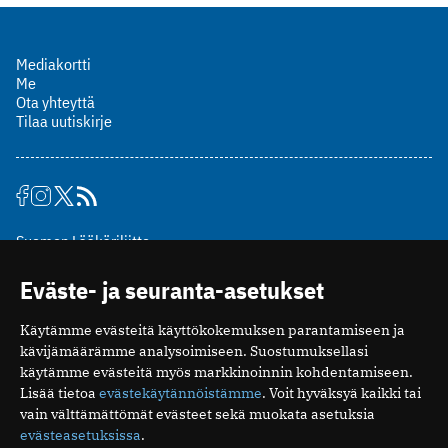
Mediakortti
Me
Ota yhteyttä
Tilaa uutiskirje
Suomen Lääkäriliitto
Mäkelänkatu 2, PL 49
Eväste- ja seuranta-asetukset
00510 Helsinki
puh. (09) 393 091
Käytämme evästeitä käyttökokemuksen parantamiseen ja
toimitus@potilaanlaakarilehti.fi
kävijämäärämme analysoimiseen. Suostumuksellasi
käytämme evästeitä myös markkinoinnin kohdentamiseen.
ISSN 2323-9476
Lisää tietoa
evästekäytännöistämme
. Voit hyväksyä kaikki tai
vain välttämättömät evästeet sekä muokata asetuksia
evästeasetuksissa
.