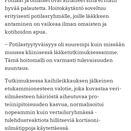
Potilaat ja omaiset ovat antaneet siitä erittäin
hyvää palautetta. ­Hoitokäytäntö soveltuu
erityisesti ­potilasryhmälle, joille lääkkeen
antaminen on vaikeaa ilman omaisten ja
kotihoidon apua.
– Potilastyytyväisyys oli suurempi kuin missään
muussa kliinisessä lääketutkimuksessamme.
Tämä hoitomalli on varmasti tulevaisuuden
suuntaus.
Tutkimuksessa kaihileikkauksen jälkeinen
etukammionesteen valotie, joka kuvastaa veri-
silmäesteen häiriöstä aiheutuvaa pro­
teiinipitoisuuden kasvua, normalisoitui
nopeammin kuin vertailuryhmässä ­
tulehdusreaktiota hillitseviä kortisoni­
silmätippoja käytettäessä.