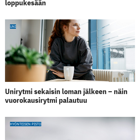
loppukesään
UNI
Unirytmi sekaisin loman jälkeen – näin
vuorokausirytmi palautuu
HYÖNTEISEN PISTO