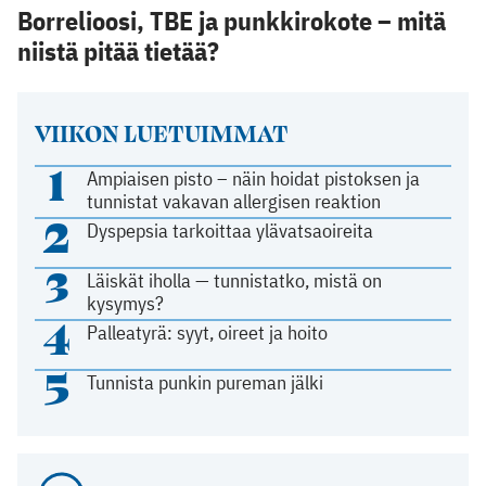
Borrelioosi, TBE ja punkkirokote – mitä
niistä pitää tietää?
VIIKON LUETUIMMAT
1
Ampiaisen pisto – näin hoidat pistoksen ja
tunnistat vakavan allergisen reaktion
2
Dyspepsia tarkoittaa ylävatsaoireita
3
Läiskät iholla — tunnistatko, mistä on
kysymys?
4
Palleatyrä: syyt, oireet ja hoito
5
Tunnista punkin pureman jälki