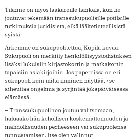
Tilanne on myös lääkäreille hankala, kun he
joutuvat tekemään transsukupuolisille potilaille
tutkimuksia juridisista, eikä lääketieteellisistä
syistä.
Arkemme on sukupuolitettua, Kupila kuvaa.
Sukupuoli on merkitty henkilöllisyystodistuksen
lisäksi lukuisiin kirjastokortin ja matkakortin
tapaisiin asiakirjoihin. Jos papereissa on eri
sukupuoli kuin miltä ihminen näyttää, › se
aiheuttaa ongelmia ja syrjintää jokapäiväisessä
elämässä.
– Transsukupuolinen joutuu valit­semaan,
haluaako hän kehollisen koskemattomuuden ja
mahdollisuuden perheeseen vai sukupuolensa
tunnustamisen. Itse olen valinnut