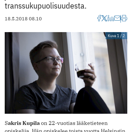
transsukupuolisuudesta.
18.5.2018 08.10
Kuva 1 / 2
S
akris Kupila
on 22-vuotias lääketieteen
opiskelija. Hän opiskelee toista vuotta Helsingin