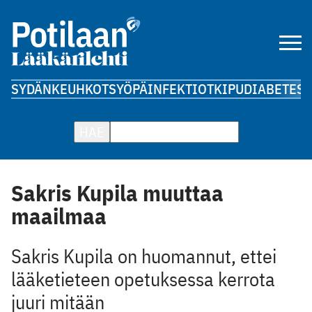
SYDÄN
KEUHKOT
SYÖPÄ
INFEKTIOT
KIPU
DIABETES
A
HAE
Sakris Kupila muuttaa
maailmaa
Sakris Kupila on huomannut, ettei
lääketieteen opetuksessa kerrota
juuri mitään