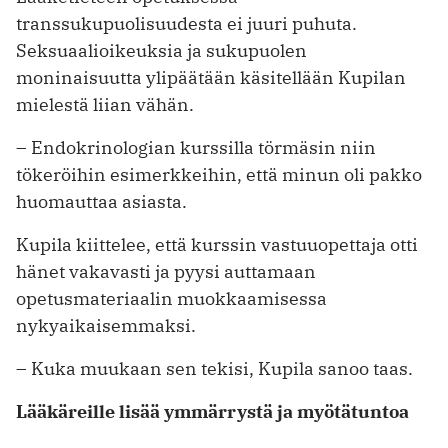
transsukupuolisuudesta ei juuri puhuta.
Seksuaalioikeuksia ja sukupuolen
moninaisuutta ylipäätään käsitellään Kupilan
mielestä liian vähän.
– Endokrinologian kurssilla törmäsin niin
tökeröihin esimerkkeihin, että minun oli pakko
huomauttaa asiasta.
Kupila kiittelee, että kurssin vastuuopettaja otti
hänet vakavasti ja pyysi auttamaan
opetusmateriaalin muokkaamisessa
nykyaikaisemmaksi.
– Kuka muukaan sen tekisi, Kupila sanoo taas.
Lääkäreille lisää ymmärrystä ja myötätuntoa