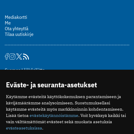
Mediakortti
Me
Ota yhteyttä
Tilaa uutiskirje
Suomen Lääkäriliitto
Mäkelänkatu 2, PL 49
Eväste- ja seuranta-asetukset
00510 Helsinki
puh. (09) 393 091
Käytämme evästeitä käyttökokemuksen parantamiseen ja
toimitus@potilaanlaakarilehti.fi
kävijämäärämme analysoimiseen. Suostumuksellasi
käytämme evästeitä myös markkinoinnin kohdentamiseen.
ISSN 2323-9476
Lisää tietoa
evästekäytännöistämme
. Voit hyväksyä kaikki tai
vain välttämättömät evästeet sekä muokata asetuksia
evästeasetuksissa
.