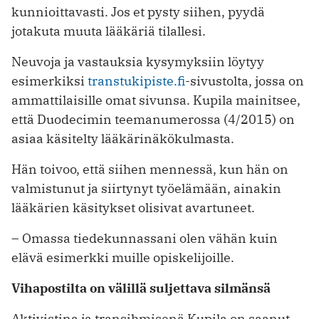
kunnioittavasti. Jos et pysty siihen, pyydä
jotakuta muuta lääkäriä tilallesi.
Neuvoja ja vastauksia kysymyksiin löytyy
esimerkiksi
transtukipiste.fi
-sivustolta, jossa on
ammattilaisille omat sivunsa. Kupila mainitsee,
että Duodecimin teemanumerossa (4/2015) on
asiaa käsitelty lääkärinäkökulmasta.
Hän toivoo, että siihen mennessä, kun hän on
valmistunut ja siirtynyt työelämään, ainakin
lääkärien käsitykset olisivat avartuneet.
– Omassa tiedekunnassani olen vähän kuin
elävä esimerkki muille opis­kelijoille.
Vihapostilta on välillä suljettava silmänsä
Aktivistina ja transihmisenä Kupila on saanut