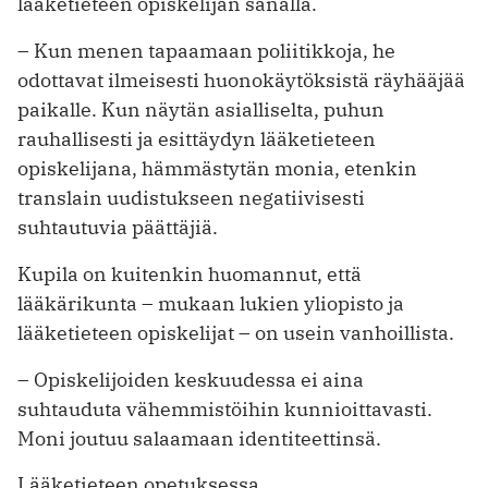
lääketieteen opiskelijan sanalla.
– Kun menen tapaamaan poliitikkoja, he
odottavat ilmeisesti huonokäytöksistä räyhääjää
paikalle. Kun näytän asialliselta, puhun
rauhallisesti ja esittäydyn lääketieteen
opiskelijana, hämmästytän monia, etenkin
translain uudistukseen negatiivisesti
suhtautuvia päättäjiä.
Kupila on kuitenkin huomannut, että
lääkärikunta – mukaan lukien yliopisto ja
lääketieteen opiskelijat – on usein vanhoillista.
– Opiskelijoiden keskuudessa ei aina
suhtauduta vähemmistöihin kunnioittavasti.
Moni joutuu salaamaan identiteettinsä.
Lääketieteen opetuksessa