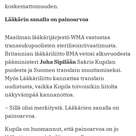
koskemattomuuden.
Lääkärin sanalla on painoarvoa
Maailman lääkärijärjestö WMA vastustaa
transsukupuolisten sterilisointivaa­timusta.
Britannian lääkäriliitto BMA vetosi alkuvuodesta
pääministeri
Juha Sipilään
Sakris Kupilan
puolesta ja Suomen translain muuttamiseksi.
Myös Lääkäriliitto kannattaa translain
uudistusta, vaikka Kupila toivoisikin liitolta
näkyvämpää kannanottoa.
– Sillä olisi merkitystä. Lääkärien sanalla on
painoarvoa.
Kupila on huomannut, että painoarvoa on jo