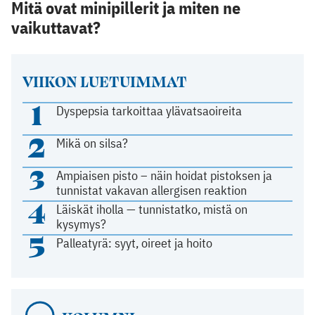
Mitä ovat minipillerit ja miten ne
vaikuttavat?
VIIKON LUETUIMMAT
1
Dyspepsia tarkoittaa ylävatsaoireita
2
Mikä on silsa?
3
Ampiaisen pisto – näin hoidat pistoksen ja
tunnistat vakavan allergisen reaktion
4
Läiskät iholla — tunnistatko, mistä on
kysymys?
5
Palleatyrä: syyt, oireet ja hoito