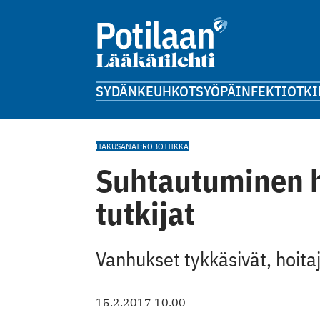
SYDÄN
KEUHKOT
SYÖPÄ
INFEKTIOT
KI
HAKUSANAT:ROBOTIIKKA
Suhtautuminen ho
tutkijat
Vanhukset tykkäsivät, hoita
15.2.2017 10.00