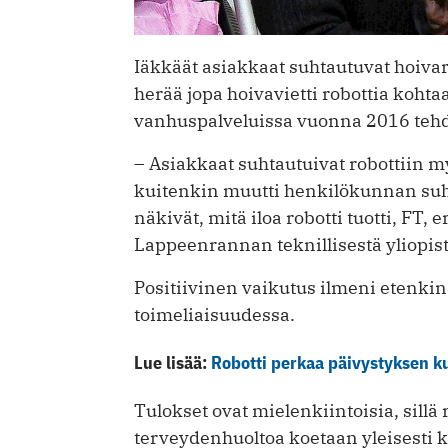
Iäkkäät asiakkaat suhtautuvat hoivar
herää jopa hoivavietti robottia koht
vanhuspalveluissa vuonna 2016 tehd
– Asiakkaat suhtautuivat robottiin
kuitenkin muutti henkilökunnan su
näkivät, mitä iloa robotti tuotti, FT, 
Lappeenrannan teknillisestä yliopist
Positiivinen vaikutus ilmeni etenkin
toimeliaisuudessa.
Lue lisää:
Robotti perkaa päivystyksen 
Tulokset ovat mielenkiintoisia, sill
terveydenhuoltoa koetaan yleisesti k