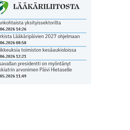
LÄÄKÄRILIITOSTA
ankohtaista yksityissektorilta
.06.2026 14:26
rkista Lääkäripäivien 2027 ohjelmaan
.06.2026 08:58
ikkeuksia toimiston kesäaukioloissa
.06.2026 12:21
savallan presidentti on myöntänyt
kkiatrin arvonimen Päivi Hietaselle
.05.2026 11:49