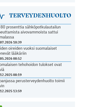
TERVEYDENHUOLTO
i 80 prosenttia sähköpotkulautailun
heuttamista aivovammoista sattui
malassa
.07.2026 10:39
iden oireiden vuoksi suomalaiset
nevät lääkäriin
.05.2026 08:52
omalaisen tehohoidon tulokset ovat
viä
.12.2025 08:19
panjassa perusterveydenhuolto toimii
vin
.12.2025 13:59