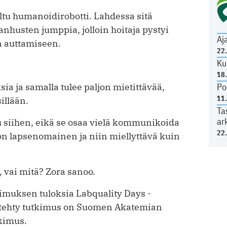
tu humanoidirobotti. Lahdessa sitä
husten jumppia, jolloin hoitaja pystyi
Aj
n auttamiseen.
22
Ku
18
Po
ia ja samalla tulee paljon mietittävää,
11
illään.
Ta
ar
u siihen, eikä se osaa vielä kommunikoida
22
on lapsenomainen ja niin miellyttävä kuin
, vai mitä? Zora sanoo.
kimuksen tuloksia Labquality Days -
 tehty tutkimus on Suomen Akatemian
kimus.