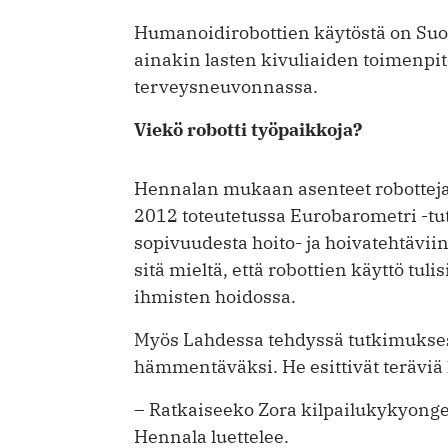
Humanoidirobottien käytöstä on Su
ainakin lasten kivuliaiden toimenpit
terveysneuvonnassa.
Viekö robotti työpaikkoja?
Hennalan mukaan asenteet robotteja
2012 toteutetussa Eurobarometri -t
sopivuudesta hoito- ja hoivatehtäviin 
sitä mieltä, että robottien käyttö tul
ihmisten hoidossa.
Myös Lahdessa tehdyssä tutkimukses
hämmentäväksi. He esittivät teräviä
– Ratkaiseeko Zora kilpailukykyong
Hennala luettelee.