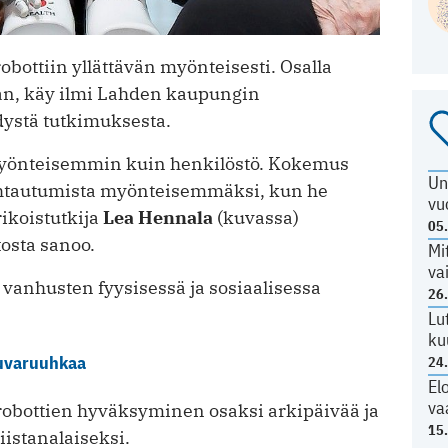
obottiin yllättävän myönteisesti. Osalla
aan, käy ilmi Lahden kaupungin
ystä tutkimuksesta.
 myönteisemmin kuin henkilöstö. Kokemus
Un
htautumista myönteisemmäksi, kun he
vu
erikoistutkija
Lea Hennala
(kuvassa)
05
osta sanoo.
Mi
va
 vanhusten fyysisessä ja sosiaalisessa
26
Lu
ku
kuvaruuhkaa
24
El
va
ä robottien hyväksyminen osaksi arkipäivää ja
15
iistanalaiseksi.