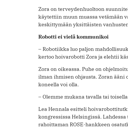
Zora on terveydenhuoltoon suunnitel
käytettiin muun muassa vetämään van
keskittymään yksittäisten vanhuste
Robotti ei vielä kommunikoi
– Robotiikka luo paljon mahdollisuuks
kertoo hoivarobotti Zora ja elehtii käs
Zora on oikeassa. Puhe on ohjelmoit
ilman ihmisen ohjausta. Zoran ääni 
koneella voi olla.
– Olemme mukana tavalla tai toisella
Lea Hennala esitteli hoivarobottitut
kongressissa Helsingissä. Lahdessa
rahoittaman ROSE-hankkeen osatut