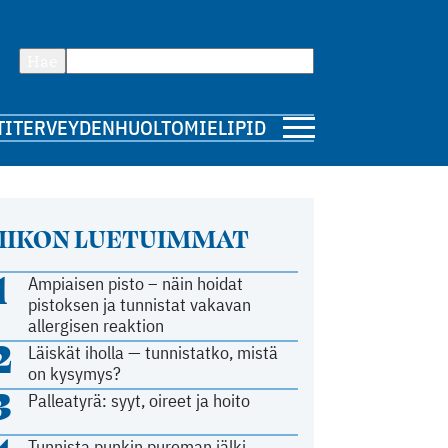
Hae
TI
TERVEYDENHUOLTO
MIELIPIDE
IIKON LUETUIMMAT
1
Ampiaisen pisto – näin hoidat
pistoksen ja tunnistat vakavan
allergisen reaktion
2
Läiskät iholla — tunnistatko, mistä
on kysymys?
3
Palleatyrä: syyt, oireet ja hoito
Tunnista punkin pureman jälki