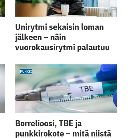
Unirytmi sekaisin loman
jälkeen – näin
vuorokausirytmi palautuu
PUNKKI
Borrelioosi, TBE ja
punkkirokote – mitä niistä