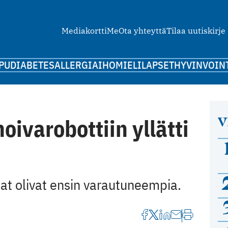
Mediakortti
Me
Ota yhteyttä
Tilaa uutiskirje
PU
DIABETES
ALLERGIA
IHO
MIELI
LAPSET
HYVINVOIN
V
ivarobottiin yllätti
jat olivat ensin varautuneempia.