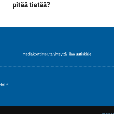
pitää tietää?
Mediakortti
Me
Ota yhteyttä
Tilaa uutiskirje
hti.fi