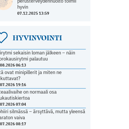
perusterveydenhuolto toimii
hyvin
07.12.2025 13:59
HYVINVOINTI
irytmi sekaisin loman jälkeen – näin
orokausirytmi palautuu
.08.2026 06:13
tä ovat minipillerit ja miten ne
ikuttavat?
.07.2026 19:16
teaalivaihe on normaali osa
ukautiskiertoa
.07.2026 07:04
ohiiri silmässä – ärsyttävä, mutta yleensä
araton vaiva
.07.2026 08:17