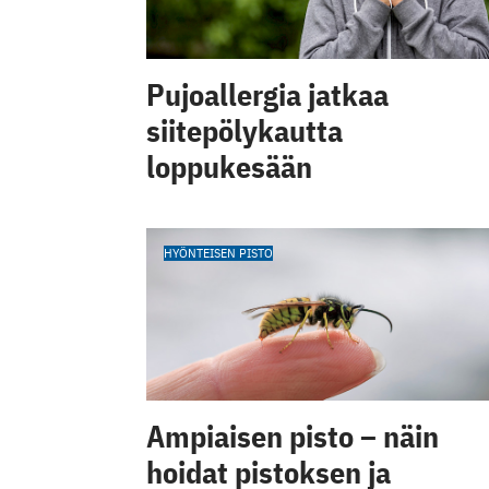
Pujoallergia jatkaa
siitepölykautta
loppukesään
HYÖNTEISEN PISTO
Ampiaisen pisto – näin
hoidat pistoksen ja