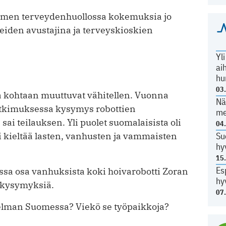
omen terveydenhuollossa kokemuksia jo
eiden avustajina ja terveyskioskien
Yl
ai
hu
03
 kohtaan muuttuvat vähitellen. Vuonna
Nä
utkimuksessa kysymys robottien
me
sai teilauksen. Yli puolet suomalaisista oli
04
Su
isi kieltää lasten, vanhusten ja vammaisten
hy
15
Es
sa osa vanhuksista koki hoivarobotti Zoran
hy
 kysymyksiä.
07
elman Suomessa? Viekö se työpaikkoja?