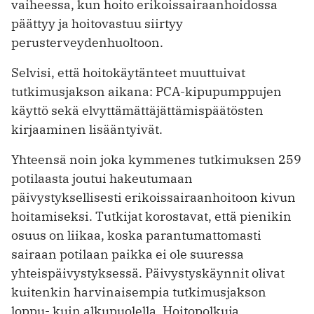
vaiheessa, kun hoito erikoissairaanhoidossa
päättyy ja hoitovastuu siirtyy
perusterveydenhuoltoon.
Selvisi, että hoitokäytänteet muuttuivat
tutkimusjakson aikana: PCA-kipupumppujen
käyttö sekä elvyttämättäjättämispäätösten
kirjaaminen lisääntyivät.
Yhteensä noin joka kymmenes tutkimuksen 259
potilaasta joutui hakeutumaan
päivystyksellisesti erikoissairaanhoitoon kivun
hoitamiseksi. Tutkijat korostavat, että pienikin
osuus on liikaa, koska parantumattomasti
sairaan potilaan paikka ei ole suuressa
yhteispäivystyksessä. Päivystyskäynnit olivat
kuitenkin harvinaisempia tutkimusjakson
loppu- kuin alkupuolella. Hoitopolkuja