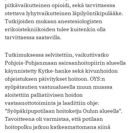
pitkävaikutteinen opioidi, sekä tarvittaessa
otettava lyhytvaikutteinen läpilyöntikipulääke.
Tutkijoiden mukaan anestesiologisten
erikoistekniikoiden tulee kuitenkin olla
tarvittaessa saatavilla.
Tutkimuksessa selvitettiin, vaikuttivatko
Pohjois-Pohjanmaan sairaanhoitopiirin alueella
käynnistetty Kytke-hanke sekä kivunhoidon
ohjeistuksen päivitykset hoitoon. OYS:n
syöpätautien vastuualueella muun muassa
aloitettiin palliatiivisen hoidon
vastaanottotoiminta ja laadittiin ohje:
”Syöpäkipupotilaan hoitoketju Oulun alueella”.
Tavoitteena oli varmistaa, että potilaan
hoitopolku jatkuu katkeamattomana siinä