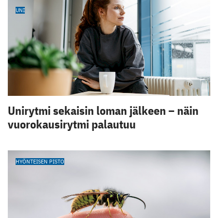
UNI
Unirytmi sekaisin loman jälkeen – näin
vuorokausirytmi palautuu
HYÖNTEISEN PISTO