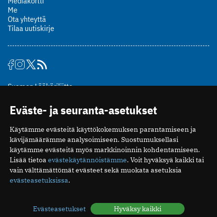
Mediakortti
Me
Ota yhteyttä
Tilaa uutiskirje
Suomen Lääkäriliitto
Mäkelänkatu 2, PL 49
Eväste- ja seuranta-asetukset
00510 Helsinki
puh. (09) 393 091
Käytämme evästeitä käyttökokemuksen parantamiseen ja
toimitus@potilaanlaakarilehti.fi
kävijämäärämme analysoimiseen. Suostumuksellasi
käytämme evästeitä myös markkinoinnin kohdentamiseen.
ISSN 2323-9476
Lisää tietoa
evästekäytännöistämme
. Voit hyväksyä kaikki tai
vain välttämättömät evästeet sekä muokata asetuksia
evästeasetuksissa
.
Evästeasetukset
Hyväksy kaikki