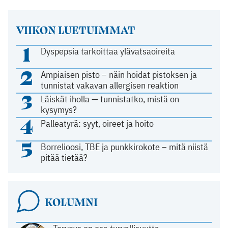
VIIKON LUETUIMMAT
1
Dyspepsia tarkoittaa ylävatsaoireita
2
Ampiaisen pisto – näin hoidat pistoksen ja
tunnistat vakavan allergisen reaktion
3
Läiskät iholla — tunnistatko, mistä on
kysymys?
4
Palleatyrä: syyt, oireet ja hoito
5
Borrelioosi, TBE ja punkkirokote – mitä niistä
pitää tietää?
KOLUMNI