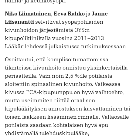
haima- ja keuhkosyöpä.
Niko Liimatainen
,
Eeva Rahko
ja
Janne
Liisanantti
selvittivät syöpäpotilaiden
kivunhoidon järjestämistä OYS:n
kipupoliklinikalla vuosina 2011–2013
Lääkärilehdessä julkaistussa tutkimuksessaan.
Osoittautui, että komplisoitumattomissa
tilanteissa kivunhoito onnistuu yksinkertaisilla
periaatteilla. Vain noin 2,5 %:lle potilaista
aloitettiin spinaalinen kivunhoito. Vaikeassa
kivussa PCA-kipupumppu on hyvä vaihtoehto,
mutta useimmiten riittää oraalisen
kipulääkityksen annostuksen kasvattaminen tai
toisen lääkkeen lisääminen rinnalle. Valtaosalle
potilaista saadaan kohtalaisen hyvä apu
yhdistämällä tulehduskipulääke,