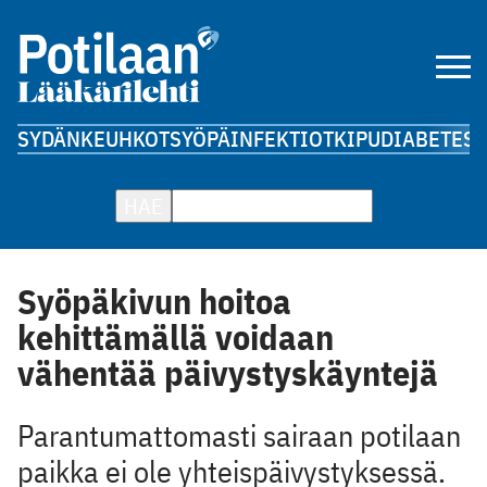
SYDÄN
KEUHKOT
SYÖPÄ
INFEKTIOT
KIPU
DIABETES
A
HAE
Syöpäkivun hoitoa
kehittämällä voidaan
vähentää päivystyskäyntejä
Parantumattomasti sairaan potilaan
paikka ei ole yhteispäivystyksessä.