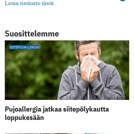
Lataa tiedosto tästä
Suosittelemme
SIITEPÖLYALLERGIA
Pujoallergia jatkaa siitepölykautta
loppukesään