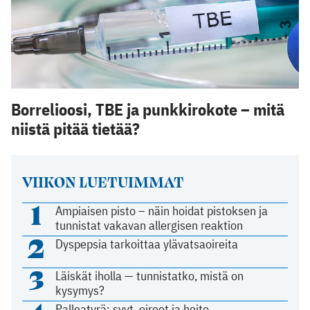
Borrelioosi, TBE ja punkkirokote – mitä
niistä pitää tietää?
VIIKON LUETUIMMAT
1
Ampiaisen pisto – näin hoidat pistoksen ja
tunnistat vakavan allergisen reaktion
2
Dyspepsia tarkoittaa ylävatsaoireita
3
Läiskät iholla — tunnistatko, mistä on
kysymys?
Palleatyrä: syyt, oireet ja hoito