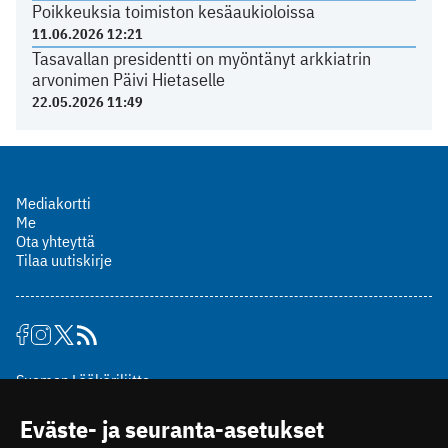
Poikkeuksia toimiston kesäaukioloissa
11.06.2026 12:21
Tasavallan presidentti on myöntänyt arkkiatrin
arvonimen Päivi Hietaselle
22.05.2026 11:49
Mediakortti
Me
Ota yhteyttä
Tilaa uutiskirje
Suomen Lääkäriliitto
Mäkelänkatu 2, PL 49
Eväste- ja seuranta-asetukset
00510 Helsinki