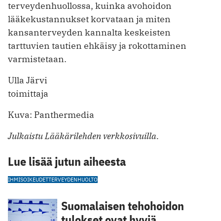
terveydenhuollossa, kuinka avohoidon
lääkekustannukset korvataan ja miten
kansanterveyden kannalta keskeisten
tarttuvien tautien ehkäisy ja rokottaminen
varmistetaan.
Ulla Järvi
toimittaja
Kuva: Panthermedia
Julkaistu Lääkärilehden verkkosivuilla.
Lue lisää jutun aiheesta
IHMISOIKEUDET
TERVEYDENHUOLTO
Suomalaisen tehohoidon
tulokset ovat hyviä