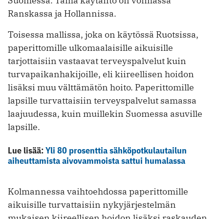
Suomessa. Tämä käytäntö on voimassa
Ranskassa ja Hollannissa.
Toisessa mallissa, joka on käytössä Ruotsissa,
paperittomille ulkomaalaisille aikuisille
tarjottaisiin vastaavat terveyspalvelut kuin
turvapaikanhakijoille, eli kiireellisen hoidon
lisäksi muu välttämätön hoito. Paperittomille
lapsille turvattaisiin terveyspalvelut samassa
laajuudessa, kuin muillekin Suomessa asuville
lapsille.
Lue lisää:
Yli 80 prosenttia sähköpotkulautailun
aiheuttamista aivovammoista sattui humalassa
Kolmannessa vaihtoehdossa paperittomille
aikuisille turvattaisiin nykyjärjestelmän
mukaisen kiireellisen hoidon lisäksi raskauden