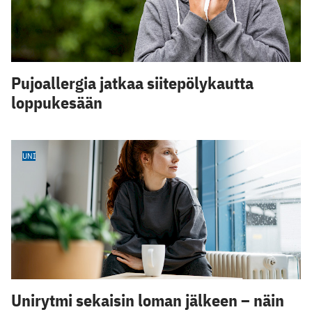
Pujoallergia jatkaa siitepölykautta
loppukesään
UNI
Unirytmi sekaisin loman jälkeen – näin