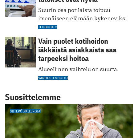
Suurin osa potilaista toipuu
itsenäiseen elämään kykeneviksi.
TEHOHOITO
Vain puolet kotihoidon
iäkkäistä asiakkaista saa
tarpeeksi hoitoa
Alueellinen vaihtelu on suurta.
VANHUSTENHOITO
Suosittelemme
SIITEPÖLYALLERGIA