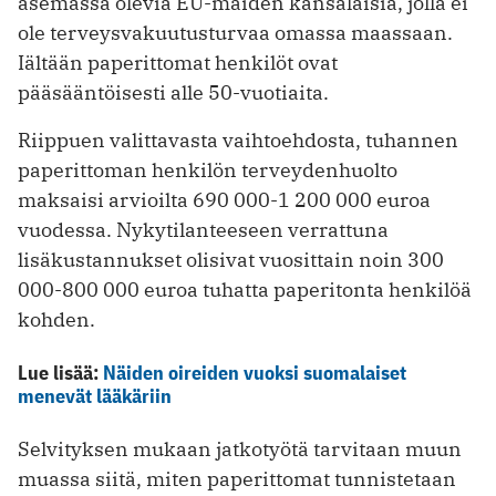
asemassa olevia EU-maiden kansalaisia, jolla ei
ole terveysvakuutusturvaa omassa maassaan.
Iältään paperittomat henkilöt ovat
pääsääntöisesti alle 50-vuotiaita.
Riippuen valittavasta vaihtoehdosta, tuhannen
paperittoman henkilön terveydenhuolto
maksaisi arvioilta 690 000-1 200 000 euroa
vuodessa. Nykytilanteeseen verrattuna
lisäkustannukset olisivat vuosittain noin 300
000-800 000 euroa tuhatta paperitonta henkilöä
kohden.
Lue lisää:
Näiden oireiden vuoksi suomalaiset
menevät lääkäriin
Selvityksen mukaan jatkotyötä tarvitaan muun
muassa siitä, miten paperittomat tunnistetaan