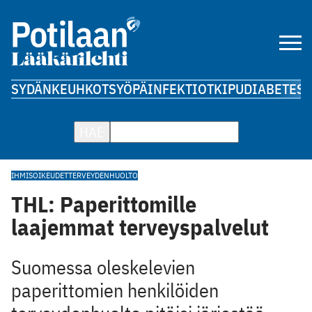
SYDÄN
KEUHKOT
SYÖPÄ
INFEKTIOT
KIPU
DIABETES
A
HAE
IHMISOIKEUDET
TERVEYDENHUOLTO
THL: Paperittomille
laajemmat terveyspalvelut
Suomessa oleskelevien
paperittomien henkilöiden