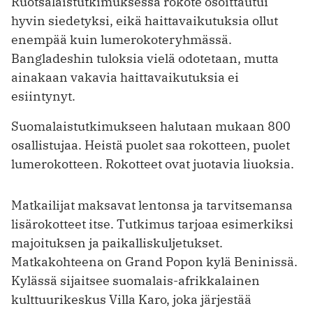
Ruotsalaistutkimuksessa rokote osoittautui
hyvin siedetyksi, eikä haittavaikutuksia ollut
enempää kuin lumerokoteryhmässä.
Bangladeshin tuloksia vielä odotetaan, mutta
ainakaan vakavia haittavaikutuksia ei
esiintynyt.
Suomalaistutkimukseen halutaan mukaan 800
osallistujaa. Heistä puolet saa rokotteen, puolet
lumerokotteen. Rokotteet ovat juotavia liuoksia.
Matkailijat maksavat lentonsa ja tarvitsemansa
lisärokotteet itse. Tutkimus tarjoaa esimerkiksi
majoituksen ja paikalliskuljetukset.
Matkakohteena on Grand Popon kylä Beninissä.
Kylässä sijaitsee suomalais-afrikkalainen
kulttuurikeskus Villa Karo, joka järjestää