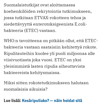
Suomalaistutkijat ovat aloittamassa
koehenkilöiden rekrytointia tutkimukseen,
jossa tutkitaan ETVAX-rokotteen tehoa ja
siedettävyyttä enterotoksigeenista E.coli-
bakteeria (ETEC) vastaan.
WHO:n tavoitteena on pitkään ollut, että ETEC-
bakteeria vastaan saataisiin kehitettyä rokote.
Ripulitauteihin kuolee yli puoli miljoonaa alle
viisivuotiasta joka vuosi. ETEC on yksi
yleisimmistä lasten ripulia aiheuttavista
bakteereista kehitysmaissa.
Miksi sitten rokotetutkimukseen halutaan
suomalaisia aikuisia?
Lue lisää:
Kesäripuliako? — näin hoidat sitä