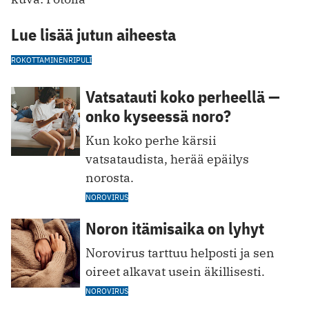
Lue lisää jutun aiheesta
ROKOTTAMINEN
RIPULI
Vatsatauti koko perheellä —
onko kyseessä noro?
Kun koko perhe kärsii
vatsataudista, herää epäilys
norosta.
NOROVIRUS
Noron itämisaika on lyhyt
Norovirus tarttuu helposti ja sen
oireet alkavat usein äkillisesti.
NOROVIRUS