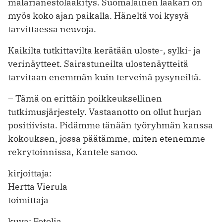
malarianestolääkitys. Suomalainen lääkäri on
myös koko ajan paikalla. Häneltä voi kysyä
tarvittaessa neuvoja.
Kaikilta tutkittavilta kerätään uloste-, sylki- ja
verinäytteet. Sairastuneilta ulostenäytteitä
tarvitaan enemmän kuin terveinä pysyneiltä.
– Tämä on erittäin poikkeuksellinen
tutkimusjärjestely. Vastaanotto on ollut hurjan
positiivista. Pidämme tänään työryhmän kanssa
kokouksen, jossa päätämme, miten etenemme
rekrytoinnissa, Kantele sanoo.
kirjoittaja:
Hertta Vierula
toimittaja
kuva: Fotolia