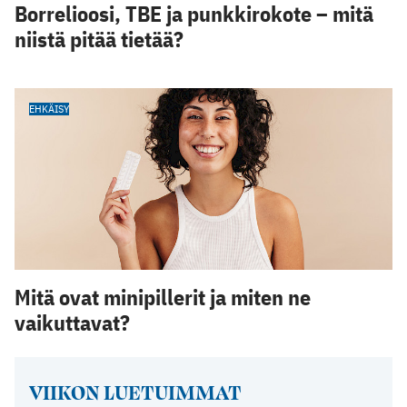
Borrelioosi, TBE ja punkkirokote – mitä
niistä pitää tietää?
EHKÄISY
Mitä ovat minipillerit ja miten ne
vaikuttavat?
VIIKON LUETUIMMAT