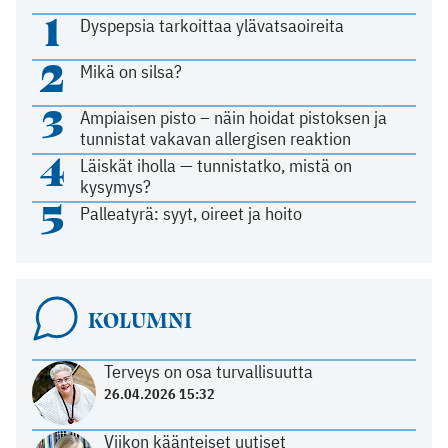
1
Dyspepsia tarkoittaa ylävatsaoireita
2
Mikä on silsa?
3
Ampiaisen pisto – näin hoidat pistoksen ja
tunnistat vakavan allergisen reaktion
4
Läiskät iholla — tunnistatko, mistä on
kysymys?
5
Palleatyrä: syyt, oireet ja hoito
KOLUMNI
Terveys on osa turvallisuutta
26.04.2026 15:32
Viikon käänteiset uutiset