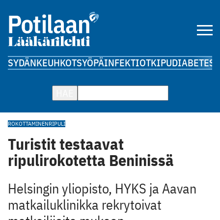
SYDÄN
KEUHKOT
SYÖPÄ
INFEKTIOT
KIPU
DIABETES
A
HAE
ROKOTTAMINEN
RIPULI
Turistit testaavat
ripulirokotetta Beninissä
Helsingin yliopisto, HYKS ja Aavan
matkailuklinikka rekrytoivat