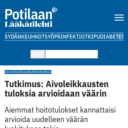
SYDÄN
KEUHKOT
SYÖPÄ
INFEKTIOT
KIPU
DIABETES
A
HAE
AIVOKIRURGIA
NEUROKIRURGIA
Tutkimus: Aivoleikkausten
tuloksia arvioidaan väärin
Aiemmat hoitotulokset kannattaisi
arvioida uudelleen väärän