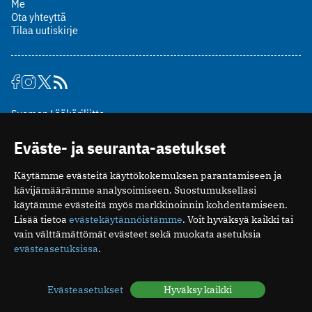
Me
Ota yhteyttä
Tilaa uutiskirje
Suomen Lääkäriliitto
Mäkelänkatu 2, PL 49
Eväste- ja seuranta-asetukset
00510 Helsinki
puh. (09) 393 091
Käytämme evästeitä käyttökokemuksen parantamiseen ja
toimitus@potilaanlaakarilehti.fi
kävijämäärämme analysoimiseen. Suostumuksellasi
käytämme evästeitä myös markkinoinnin kohdentamiseen.
ISSN 2323-9476
Lisää tietoa
evästekäytännöistämme
. Voit hyväksyä kaikki tai
vain välttämättömät evästeet sekä muokata asetuksia
evästeasetuksissa
.
Evästeasetukset
Hyväksy kaikki