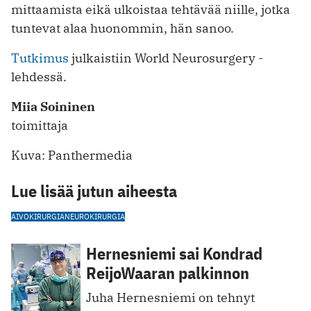
mittaamista eikä ulkoistaa tehtävää niille, jotka
tuntevat alaa huonommin, hän sanoo.
Tutkimus
julkaistiin World Neurosurgery -
lehdessä.
Miia Soininen
toimittaja
Kuva: Panthermedia
Lue lisää jutun aiheesta
AIVOKIRURGIA
NEUROKIRURGIA
Hernesniemi sai Kondrad
ReijoWaaran palkinnon
Juha Hernesniemi on tehnyt