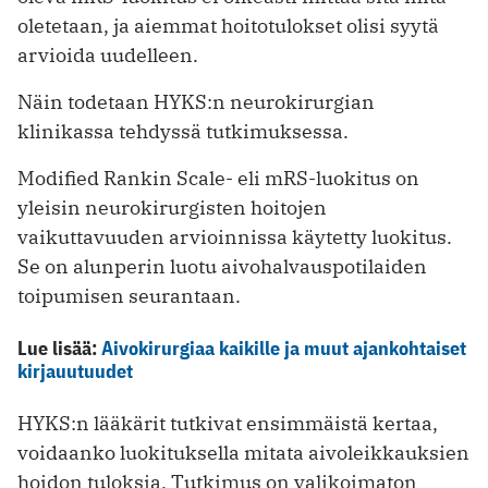
oletetaan, ja aiemmat hoitotulokset olisi syytä
arvioida uudelleen.
Näin todetaan HYKS:n neurokirurgian
klinikassa tehdyssä tutkimuksessa.
Modified Rankin Scale- eli mRS-luokitus on
yleisin neurokirurgisten hoitojen
vaikuttavuuden arvioinnissa käytetty luokitus.
Se on alunperin luotu aivohalvauspotilaiden
toipumisen seurantaan.
Lue lisää:
Aivokirurgiaa kaikille ja muut ajankohtaiset
kirjauutuudet
HYKS:n lääkärit tutkivat ensimmäistä kertaa,
voidaanko luokituksella mitata aivoleikkauksien
hoidon tuloksia. Tutkimus on valikoimaton