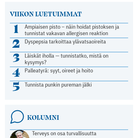
VIIKON LUETUIMMAT
1
Ampiaisen pisto – näin hoidat pistoksen ja
tunnistat vakavan allergisen reaktion
2
Dyspepsia tarkoittaa ylävatsaoireita
3
Läiskät iholla — tunnistatko, mistä on
kysymys?
4
Palleatyrä: syyt, oireet ja hoito
5
Tunnista punkin pureman jälki
KOLUMNI
Terveys on osa turvallisuutta