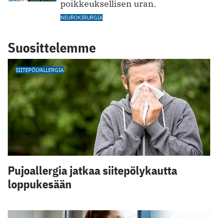
poikkeuksellisen uran.
NEUROKIRURGIA
Suosittelemme
SIITEPÖLYALLERGIA
Pujoallergia jatkaa siitepölykautta
loppukesään