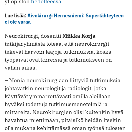
yliopiston
tiedotteessa
.
Lue lisää:
Aivokirurgi Hernesniemi: Supertähteyteen
ei ole varaa
Neurokirurgi, dosentti
Miikka Korja
tutkijaryhmästä toteaa, että neurokirurgit
tekevät harvoin laajoja tutkimuksia, koska
työpäivät ovat kiireisiä ja tutkimukseen on
vähän aikaa.
– Monia neurokirurgiaan liittyviä tutkimuksia
johtavatkin neurologit ja radiologit, jotka
käyttävät ymmärrettävästi omilla aloillaan
hyväksi todettuja tutkimusmenetelmiä ja
mittareita. Neurokirurgien olisi kuitenkin hyvä
havahtua miettimään, pitäisikö heidän itsekin
olla mukana kehittämässä oman työnsä tulosten