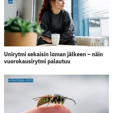
UNI
Unirytmi sekaisin loman jälkeen – näin
vuorokausirytmi palautuu
HYÖNTEISEN PISTO