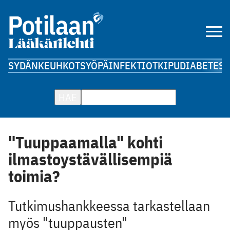
SYDÄN
KEUHKOT
SYÖPÄ
INFEKTIOT
KIPU
DIABETES
A
HAE
"Tuuppaamalla" kohti
ilmastoystävällisempiä
toimia?
Tutkimushankkeessa tarkastellaan
myös "tuuppausten"