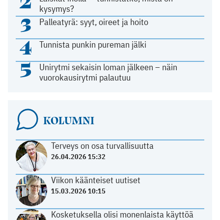
2
kysymys?
3
Palleatyrä: syyt, oireet ja hoito
4
Tunnista punkin pureman jälki
5
Unirytmi sekaisin loman jälkeen – näin
vuorokausirytmi palautuu
KOLUMNI
Terveys on osa turvallisuutta
26.04.2026 15:32
Viikon käänteiset uutiset
15.03.2026 10:15
Kosketuksella olisi monenlaista käyttöä