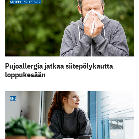
SIITEPÖLYALLERGIA
Pujoallergia jatkaa siitepölykautta
loppukesään
UNI