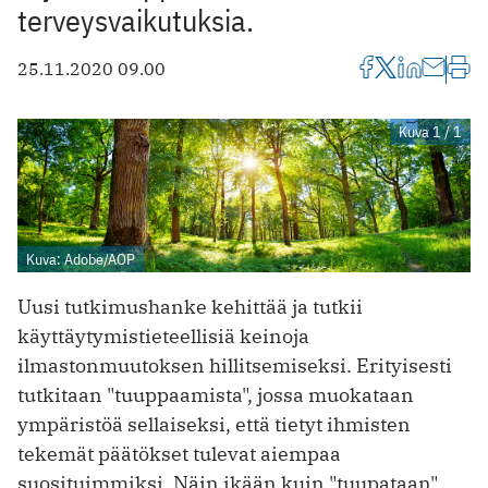
terveysvaikutuksia.
25.11.2020 09.00
Kuva 1 / 1
Kuva: Adobe/AOP
Uusi tutkimushanke kehittää ja tutkii
käyttäytymistieteellisiä keinoja
ilmastonmuutoksen hillitsemiseksi. Erityisesti
tutkitaan "tuuppaamista", jossa muokataan
ympäristöä sellaiseksi, että tietyt ihmisten
tekemät päätökset tulevat aiempaa
suosituimmiksi. Näin ikään kuin "tuupataan"