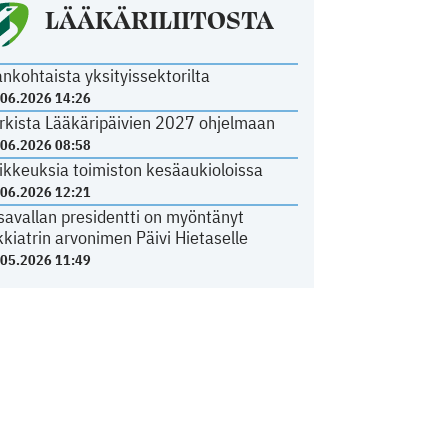
LÄÄKÄRILIITOSTA
ankohtaista yksityissektorilta
.06.2026 14:26
rkista Lääkäripäivien 2027 ohjelmaan
.06.2026 08:58
ikkeuksia toimiston kesäaukioloissa
.06.2026 12:21
savallan presidentti on myöntänyt
kkiatrin arvonimen Päivi Hietaselle
.05.2026 11:49