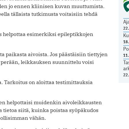
den jo ennen kliinisen kuvan muuttumista.
ella tällaista tutkimusta voitaisiin tehdä
Aj
22
 helpottaa esimerkiksi epileptikkojen
Ku
18
Po
ta paikasta aivoista. Jos päästäisiin tiettyjen
11
 perään, leikkauksen suunnittelu voisi
Ta
ar
22
 Tarkoitus on aloittaa testimittauksia
n helpottaisi muidenkin aivoleikkausten
a tietoa siitä, kuinka poistaa syöpäkudos
dollisimman vähän.