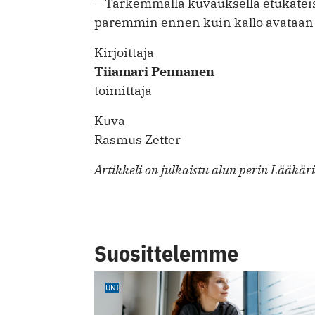
– Tarkemmalla kuvauksella etukäteisk
paremmin ennen kuin kallo avataan j
Kirjoittaja
Tiiamari Pennanen
toimittaja
Kuva
Rasmus Zetter
Artikkeli on julkaistu alun perin Lääkä
Suosittelemme
UNI