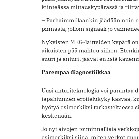
kiinteässä mittauskypärässä ja riitt
– Parhaimmillaankin jäädään noin ne
pinnasta, jolloin signaali jo vaimene
Nykyisten MEG-laitteiden kypärä on m
aikuisten pää mahtuu siihen. Etenkin 
suuri ja anturit jäävät entistä kauem
Parempaa diagnostiikkaa
Uusi anturiteknologia voi parantaa di
tapahtumien erottelukyky kasvaa, ku
hyötyä esimerkiksi tarkasteltaessa 
keskenään.
Jo nyt aivojen toiminnallisia verkkoj
esimerkiksi siinä, miten verkot muut