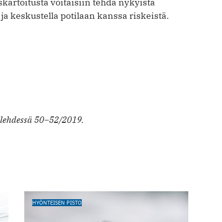
artoitusta voitaisiin tehdä nykyistä
a keskustella potilaan kanssa riskeistä.
rilehdessä 50–52/2019.
HYÖNTEISEN PISTO