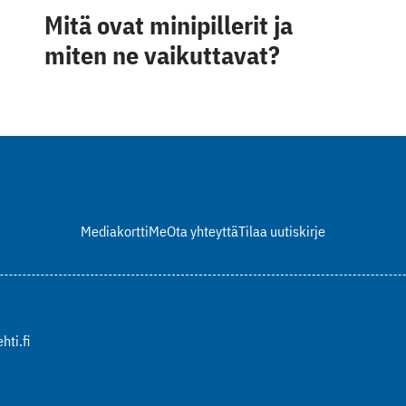
Mitä ovat minipillerit ja
miten ne vaikuttavat?
Mediakortti
Me
Ota yhteyttä
Tilaa uutiskirje
hti.fi