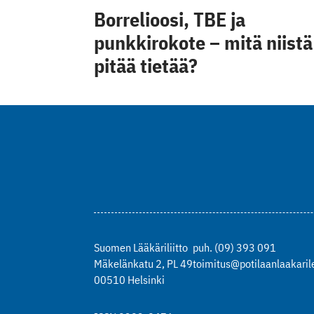
Borrelioosi, TBE ja
punkkirokote – mitä niistä
pitää tietää?
Suomen Lääkäriliitto
puh. (09) 393 091
Mäkelänkatu 2, PL 49
toimitus@potilaanlaakarile
00510 Helsinki