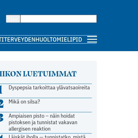
Hae
TI
TERVEYDENHUOLTO
MIELIPIDE
IIKON LUETUIMMAT
1
Dyspepsia tarkoittaa ylävatsaoireita
2
Mikä on silsa?
3
Ampiaisen pisto – näin hoidat
pistoksen ja tunnistat vakavan
allergisen reaktion
Läiskät iholla — tunnistatko, mistä