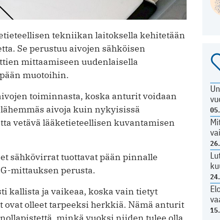
etieteellisen tekniikan laitoksella kehitetään
tta. Se perustuu aivojen sähköisen
tien mittaamiseen uudenlaisella
n pään muotoihin.
Un
 aivojen toiminnasta, koska anturit voidaan
vu
n lähemmäs aivoja kuin nykyisissä
05
Mi
etta vetävä lääketieteellisen kuvantamisen
va
26
Lu
t sähkövirrat tuottavat pään pinnalle
ku
EG-mittauksen perusta.
24
El
 kallista ja vaikeaa, koska vain tietyt
va
 ovat olleet tarpeeksi herkkiä. Nämä anturit
15
 nollapistettä, minkä vuoksi niiden tulee olla