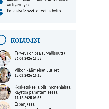
4
on kysymys?
5
Palleatyrä: syyt, oireet ja hoito
KOLUMNI
Terveys on osa turvallisuutta
26.04.2026 15:32
Viikon käänteiset uutiset
15.03.2026 10:15
Kosketuksella olisi monenlaista
käyttöä parantamisessa
11.12.2025 09:58
Espanjassa