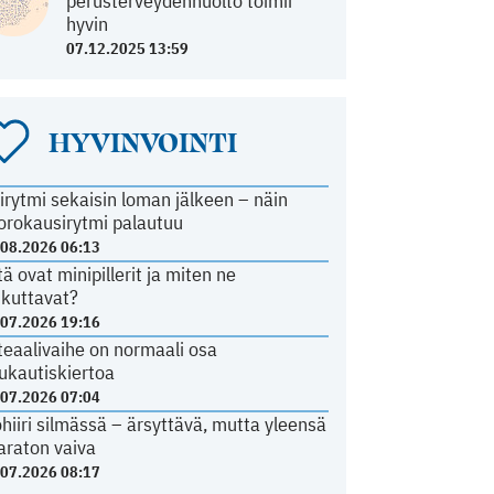
perusterveydenhuolto toimii
hyvin
07.12.2025 13:59
HYVINVOINTI
irytmi sekaisin loman jälkeen – näin
orokausirytmi palautuu
.08.2026 06:13
tä ovat minipillerit ja miten ne
ikuttavat?
.07.2026 19:16
teaalivaihe on normaali osa
ukautiskiertoa
.07.2026 07:04
ohiiri silmässä – ärsyttävä, mutta yleensä
araton vaiva
.07.2026 08:17