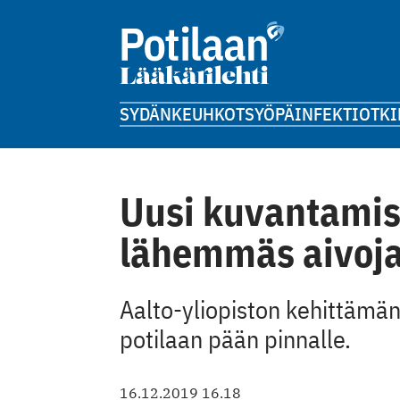
SYDÄN
KEUHKOT
SYÖPÄ
INFEKTIOT
KI
Uusi kuvantamis
lähemmäs aivoj
Aalto-yliopiston kehittämän
potilaan pään pinnalle.
16.12.2019 16.18