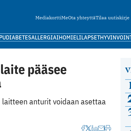
Mediakortti
Me
Ota yhteyttä
Tilaa uutiskirje
PU
DIABETES
ALLERGIA
IHO
MIELI
LAPSET
HYVINVOIN
laite pääsee
V
a
 laitteen anturit voidaan asettaa