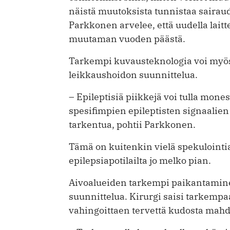
näistä muutoksista tunnistaa sairau
Parkkonen arvelee, että uudella laitte
muutaman vuoden päästä.
Tarkempi kuvausteknologia voi myös
leikkaushoidon suunnittelua.
– Epileptisiä piikkejä voi tulla mones
spesifimpien epileptisten signaalien
tarkentua, pohtii Parkkonen.
Tämä on kuitenkin vielä spekulointia.
epilepsiapotilailta jo melko pian.
Aivoalueiden tarkempi paikantamine
suunnittelua. Kirurgi saisi tarkempa
vahingoittaen tervettä kudosta mah