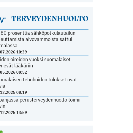
TERVEYDENHUOLTO
i 80 prosenttia sähköpotkulautailun
heuttamista aivovammoista sattui
malassa
.07.2026 10:39
iden oireiden vuoksi suomalaiset
nevät lääkäriin
.05.2026 08:52
omalaisen tehohoidon tulokset ovat
viä
.12.2025 08:19
panjassa perusterveydenhuolto toimii
vin
.12.2025 13:59