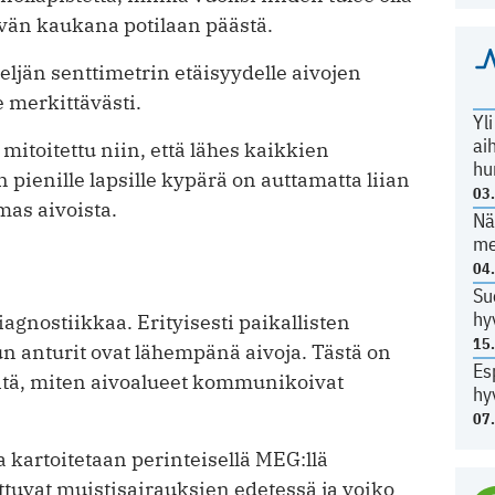
ävän kaukana potilaan päästä.
ljän senttimetrin etäisyydelle aivojen
e merkittävästi.
Yl
ai
itoitettu niin, että lähes kaikkien
hu
pienille lapsille kypärä on auttamatta liian
03
mas aivoista.
Nä
me
04
Su
hy
agnostiikkaa. Erityisesti paikallisten
15
n anturit ovat lähempänä aivoja. Tästä on
Es
sitä, miten aivoalueet kommunikoivat
hy
07
a kartoitetaan perinteisellä MEG:llä
tuvat muistisairauksien edetessä ja voiko