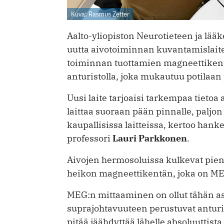
Kuva: Rasmus Zetter
Aalto-yliopiston Neurotieteen ja lääk
uutta aivotoiminnan kuvantamislaite
toiminnan tuottamien magneettikent
anturistolla, joka mukautuu potilaa
Uusi laite tarjoaisi tarkempaa tietoa
laittaa suoraan pään pinnalle, paljo
kaupallisissa laitteissa, kertoo hank
professori
Lauri Parkkonen
.
Aivojen hermosoluissa kulkevat piene
heikon magneettikentän, joka on M
MEG:n mittaaminen on ollut tähän asti
suprajohtavuuteen perustuvat anturit
pitää jäähdyttää lähelle absoluuttista