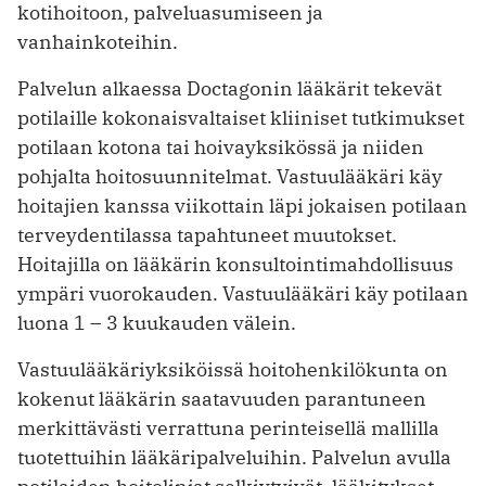
kotihoitoon, palveluasumiseen ja
vanhainkoteihin.
Palvelun alkaessa Doctagonin lääkärit tekevät
potilaille kokonaisvaltaiset kliiniset tutkimukset
potilaan kotona tai hoivayksikössä ja niiden
pohjalta hoitosuunnitelmat. Vastuulääkäri käy
hoitajien kanssa viikottain läpi jokaisen potilaan
terveydentilassa tapahtuneet muutokset.
Hoitajilla on lääkärin konsultointimahdollisuus
ympäri vuorokauden. Vastuulääkäri käy potilaan
luona 1 – 3 kuukauden välein.
Vastuulääkäriyksiköissä hoitohenkilökunta on
kokenut lääkärin saatavuuden parantuneen
merkittävästi verrattuna perinteisellä mallilla
tuotettuihin lääkäripalveluihin. Palvelun avulla