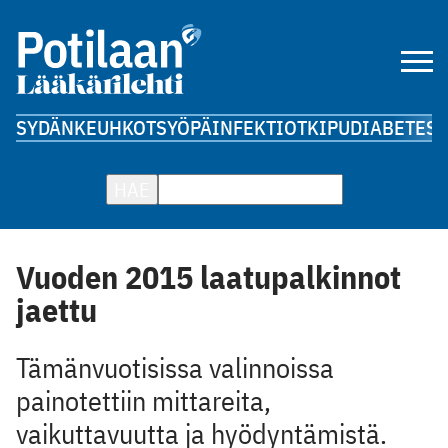
SYDÄN
KEUHKOT
SYÖPÄ
INFEKTIOT
KIPU
DIABETES
A
HAE
Vuoden 2015 laatupalkinnot
jaettu
Tämänvuotisissa valinnoissa
painotettiin ­mittareita,
vaikuttavuutta ja hyödyntämistä.