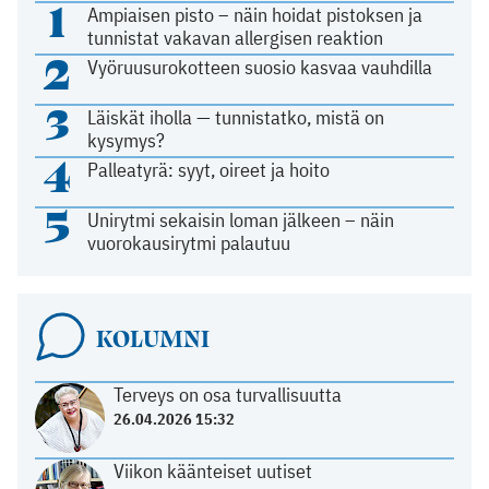
1
Ampiaisen pisto – näin hoidat pistoksen ja
tunnistat vakavan allergisen reaktion
2
Vyöruusurokotteen suosio kasvaa vauhdilla
3
Läiskät iholla — tunnistatko, mistä on
kysymys?
4
Palleatyrä: syyt, oireet ja hoito
5
Unirytmi sekaisin loman jälkeen – näin
vuorokausirytmi palautuu
KOLUMNI
Terveys on osa turvallisuutta
26.04.2026 15:32
Viikon käänteiset uutiset