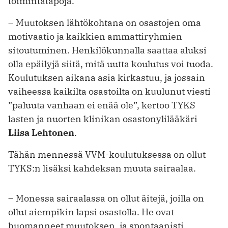
toimintatapoja.
– Muutoksen lähtökohtana on osastojen oma
motivaatio ja kaikkien ammattiryhmien
sitoutuminen. Henkilökunnalla saattaa aluksi
olla epäilyjä siitä, mitä uutta koulutus voi tuoda.
Koulutuksen aikana asia kirkastuu, ja jossain
vaiheessa kaikilta osastoilta on kuulunut viesti
”paluuta vanhaan ei enää ole”, kertoo TYKS
lasten ja nuorten klinikan osastonylilääkäri
Liisa Lehtonen
.
Tähän mennessä VVM-koulutuksessa on ollut
TYKS:n lisäksi kahdeksan muuta sairaalaa.
– Monessa sairaalassa on ollut äitejä, joilla on
ollut aiempikin lapsi osastolla. He ovat
huomanneet muutoksen, ja spontaanisti