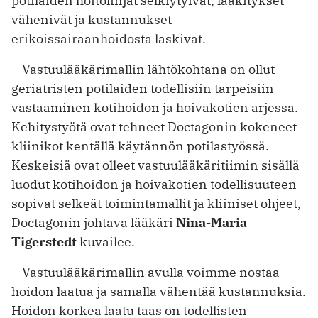
potilaiden hoitolinjat selkiytyivät, lääkitykset
vähenivät ja kustannukset
erikoissairaanhoidosta laskivat.
– Vastuulääkärimallin lähtökohtana on ollut
geriatristen potilaiden todellisiin tarpeisiin
vastaaminen kotihoidon ja hoivakotien arjessa.
Kehitystyötä ovat tehneet Doctagonin kokeneet
kliinikot kentällä käytännön potilastyössä.
Keskeisiä ovat olleet vastuulääkäritiimin ­sisällä
luodut kotihoidon ja hoivakotien todellisuuteen
sopivat selkeät toimintamallit ja kliiniset ohjeet,
Doctagonin johtava lääkäri
Nina-Maria
Tigerstedt
kuvailee.
– Vastuulääkärimallin avulla voimme nostaa
hoidon laatua ja samalla vähentää kustannuksia.
Hoidon korkea laatu taas on todellisten