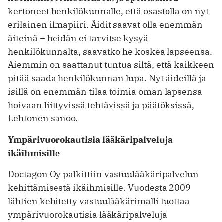
kertoneet henkilökunnalle, että osastolla on nyt
erilainen ilmapiiri. Äidit saavat olla enemmän
äiteinä – heidän ei tarvitse kysyä
henkilökunnalta, saavatko he koskea lapseensa.
Aiemmin on saattanut tuntua siltä, että kaikkeen
pitää saada henkilökunnan lupa. Nyt ­äideillä ja
isillä on enemmän tilaa toimia oman lapsensa
hoivaan liittyvissä tehtävissä ja päätöksissä,
Lehtonen sanoo.
Ympärivuorokautisia lääkäripalveluja
ikäihmisille
Doctagon Oy palkittiin vastuulääkäripalvelun
kehittämisestä ikäihmisille. Vuodesta 2009
lähtien kehitetty vastuulääkärimalli tuottaa
ympärivuorokautisia lääkäripalveluja