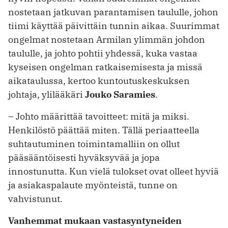
nostetaan jatkuvan parantamisen taululle, johon
tiimi käyttää päivittäin tunnin aikaa. Suurimmat
ongelmat nostetaan Armilan ylimmän johdon
taululle, ja johto pohtii yhdessä, kuka vastaa
kyseisen ongelman ratkaisemisesta ja missä
aikataulussa, kertoo kuntoutuskeskuksen
johtaja, ylilääkäri
Jouko Saramies
.
– Johto määrittää tavoitteet: mitä ja miksi.
Henkilöstö päättää miten. Tällä periaatteella
suhtautuminen toimintamalliin on ollut
pääsääntöisesti hyväksyvää ja jopa
innostunutta. Kun vielä tulokset ovat olleet hyviä
ja asiakaspalaute myönteistä, tunne on
vahvistunut.
Vanhemmat mukaan vastasyntyneiden