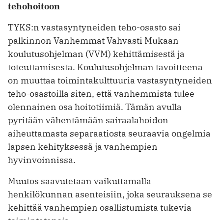
tehohoitoon
TYKS:n vastasyntyneiden teho-osasto sai
palkinnon Vanhemmat Vahvasti Mukaan -
koulutusohjelman (VVM) kehittämisestä ja
toteuttamisesta. Koulutusohjelman tavoitteena
on muuttaa toimintakulttuuria vastasyntyneiden
teho-osastoilla siten, että vanhemmista tulee
olennainen osa hoitotiimiä. Tämän avulla
pyritään vähentämään sairaalahoidon
aiheuttamasta separaatiosta seuraavia ongelmia
lapsen kehityksessä ja vanhempien
hyvinvoinnissa.
Muutos saavutetaan vaikuttamalla
henkilökunnan asenteisiin, joka seurauksena se
kehittää vanhempien osallistumista tukevia