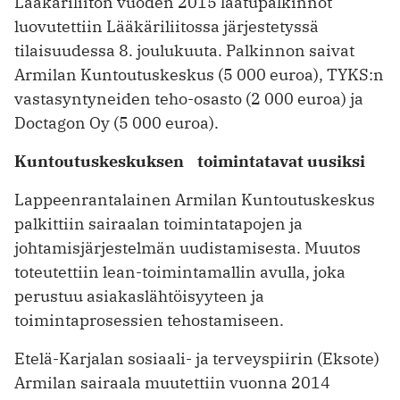
Lääkäriliiton vuoden 2015 laatupalkinnot
luovutettiin Lääkäriliitossa järjestetyssä
tilaisuudessa 8. joulukuuta. Palkinnon saivat
Armilan Kuntoutuskeskus (5 000 euroa), TYKS:n
vastasyntyneiden teho-osasto (2 000 euroa) ja
Doctagon Oy (5 000 euroa).
Kuntoutuskeskuksen toimintatavat uusiksi
Lappeenrantalainen Armilan Kuntoutuskeskus
palkittiin sairaalan toimintatapojen ja
johtamisjärjestelmän uudistamisesta. Muutos
toteutettiin lean-toimintamallin avulla, joka
perustuu asiakaslähtöisyyteen ja
toimintaprosessien tehostamiseen.
Etelä-Karjalan sosiaali- ja terveyspiirin (Eksote)
Armilan sairaala muutettiin vuonna 2014