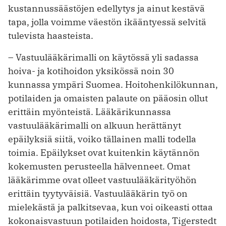
kustannussäästöjen edellytys ja ainut kestävä
tapa, jolla voimme väestön ikääntyessä selvitä
tulevista haasteista.
– Vastuulääkärimalli on käytössä yli sadassa
hoiva- ja kotihoidon yksikössä noin 30
kunnassa ympäri Suomea. Hoitohenkilökunnan,
potilaiden ja omaisten palaute on pääosin ollut
erittäin myönteistä. Lääkärikunnassa
vastuulääkärimalli on alkuun herättänyt
epäilyksiä siitä, voiko tällainen malli todella
toimia. Epäilykset ovat kuitenkin käytännön
kokemusten perusteella hälvenneet. Omat
lääkärimme ovat olleet vastuulääkärityöhön
erittäin tyytyväisiä. Vastuulääkärin työ on
mielekästä ja palkitsevaa, kun voi oikeasti ottaa
kokonaisvastuun potilaiden hoidosta, Tigerstedt