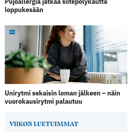
Pujoallergia jatkaa siitepölykautta
loppukesään
UNI
Unirytmi sekaisin loman jälkeen – näin
vuorokausirytmi palautuu
VIIKON LUETUIMMAT