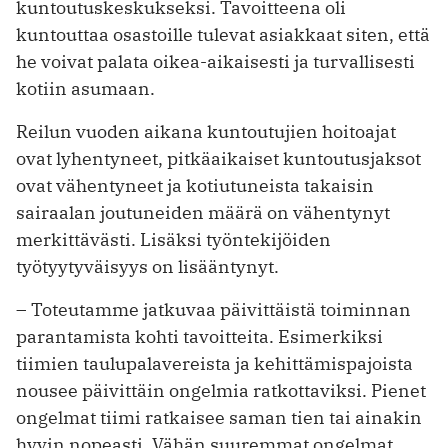
kuntoutuskeskukseksi. Tavoitteena oli
kuntouttaa osastoille tulevat asiakkaat siten, että
he voivat palata oikea-aikaisesti ja turvallisesti
kotiin asumaan.
Reilun vuoden aikana kuntoutujien hoitoajat
ovat lyhentyneet, pitkäaikaiset kuntoutusjaksot
ovat vähentyneet ja kotiutuneista takaisin
sairaalan joutuneiden määrä on vähentynyt
merkittävästi. Lisäksi työntekijöiden
työtyytyväisyys on lisääntynyt.
– Toteutamme jatkuvaa päivittäistä toiminnan
parantamista kohti tavoitteita. Esimerkiksi
tiimien taulupalavereista ja kehittämispajoista
nousee päivittäin ongelmia ratkottaviksi. Pienet
ongelmat tiimi ratkaisee saman tien tai ainakin
hyvin nopeasti. Vähän suuremmat ongelmat