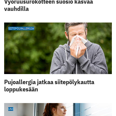
Vyöruusurokotteen suosio kasvaa
vauhdilla
SIITEPÖLYALLERGIA
Pujoallergia jatkaa siitepölykautta
loppukesään
UNI