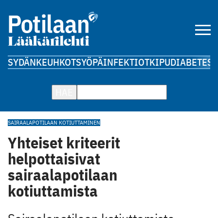
SYDÄN
KEUHKOT
SYÖPÄ
INFEKTIOT
KIPU
DIABETES
A
HAE
SAIRAALAPOTILAAN KOTIUTTAMINEN
Yhteiset kriteerit
helpottaisivat
sairaalapotilaan
kotiuttamista