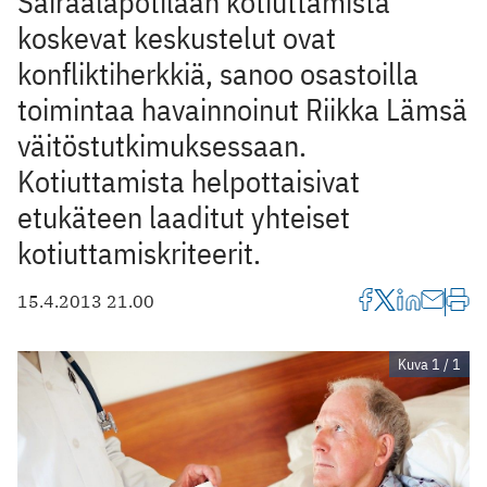
Sairaalapotilaan kotiuttamista
koskevat keskustelut ovat
konfliktiherkkiä, sanoo osastoilla
toimintaa havainnoinut Riikka Lämsä
väitöstutkimuksessaan.
Kotiuttamista helpottaisivat
etukäteen laaditut yhteiset
kotiuttamiskriteerit.
15.4.2013 21.00
Kuva 1 / 1