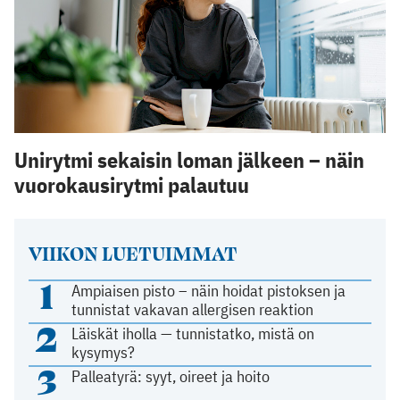
Unirytmi sekaisin loman jälkeen – näin
vuorokausirytmi palautuu
VIIKON LUETUIMMAT
1
Ampiaisen pisto – näin hoidat pistoksen ja
tunnistat vakavan allergisen reaktion
2
Läiskät iholla — tunnistatko, mistä on
kysymys?
3
Palleatyrä: syyt, oireet ja hoito