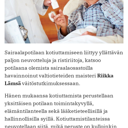
Sairaalapotilaan kotiuttamiseen liittyy yllättävän
paljon neuvotteluja ja ristiriitoja, katsoo
potilaana olemista sairaalaosastoilla
havainnoinut valtiotieteiden maisteri
Riikka
Lämsä
väitöstutkimuksessaan.
Hänen mukaansa kotiuttamista perustellaan
yksittäisen potilaan toimintakyvyllä,
elämäntilanteella sekä lääketieteellisillä ja
hallinnollisilla syillä. Kotiuttamistilanteissa
neuvotellaan siitä, mikä peruste on kulloinkin