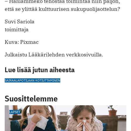
– Haluammeko tehostaa toimintaa niin paljon,
että se ylittää kulttuurisen sukupuolijaottelun?
Suvi Sariola
toimittaja
Kuva: Pixmac
Julkaistu Lääkärilehden verkkosivuilla.
Lue lisää jutun aiheesta
SAIRAALAPOTILAAN KOTIUTTAMINEN
Suosittelemme
LAPSET