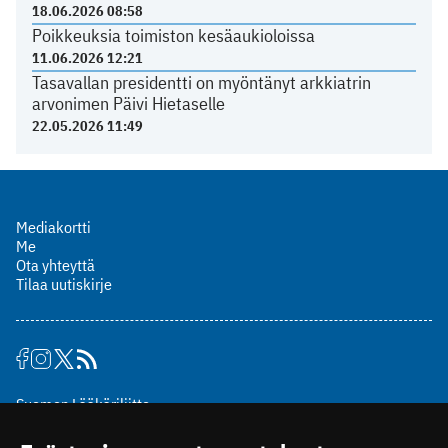
18.06.2026 08:58
Poikkeuksia toimiston kesäaukioloissa
11.06.2026 12:21
Tasavallan presidentti on myöntänyt arkkiatrin
arvonimen Päivi Hietaselle
22.05.2026 11:49
Mediakortti
Me
Ota yhteyttä
Tilaa uutiskirje
Suomen Lääkäriliitto
Mäkelänkatu 2, PL 49