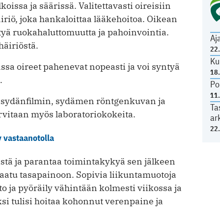
oissa ja säärissä. Valitettavasti oireisiin
iö, joka hankaloittaa lääkehoitoa. Oikean
tyä ruokahaluttomuutta ja pahoinvointia.
Aj
äiriöstä.
22
Ku
sa oireet pahenevat nopeasti ja voi syntyä
18
.
Po
11
, sydänfilmin, sydämen röntgenkuvan ja
Ta
rvitaan myös laboratoriokokeita.
ar
22
 vastaanotolla
istä ja parantaa toimintakykyä sen jälkeen
saatu tasapainoon. Sopivia liikuntamuotoja
to ja pyöräily vähintään kolmesti viikossa ja
ksi tulisi hoitaa kohonnut verenpaine ja