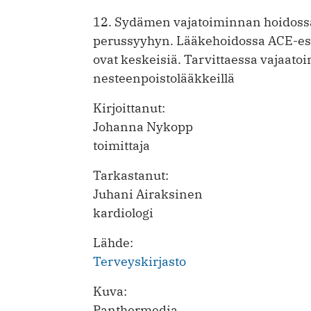
12. Sydämen vajatoiminnan hoidossa
perussyyhyn. Lääkehoidossa ACE-estä
ovat keskeisiä. Tarvittaessa vajaato
nesteenpoistolääkkeillä
Kirjoittanut:
Johanna Nykopp
toimittaja
Tarkastanut:
Juhani Airaksinen
kardiologi
Lähde:
Terveyskirjasto
Kuva:
Panthermedia