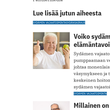
Lue lisää jutun aiheesta
SYDÄMEN VAJAATOIMINTA
SYDÄNSAIRAUS
Voiko sydäm
elämäntavoi
Sydämen vajaatoim
pumppaamaan ver
johtaa monenlais
väsymykseen ja t
keskeinen hoitom
sydämen vajaatoi
SYDÄMEN VAJAATOIMINTA
Millainen o