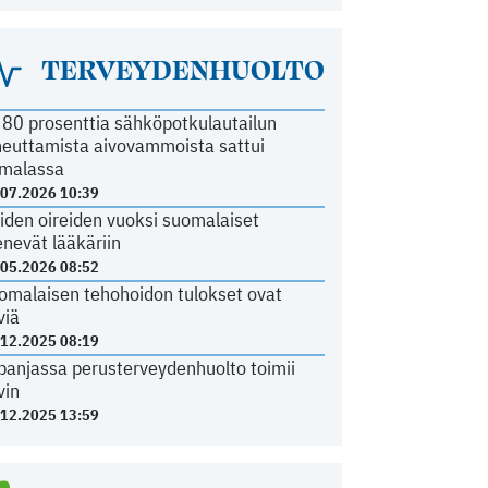
TERVEYDENHUOLTO
i 80 prosenttia sähköpotkulautailun
heuttamista aivovammoista sattui
malassa
.07.2026 10:39
iden oireiden vuoksi suomalaiset
nevät lääkäriin
.05.2026 08:52
omalaisen tehohoidon tulokset ovat
viä
.12.2025 08:19
panjassa perusterveydenhuolto toimii
vin
.12.2025 13:59