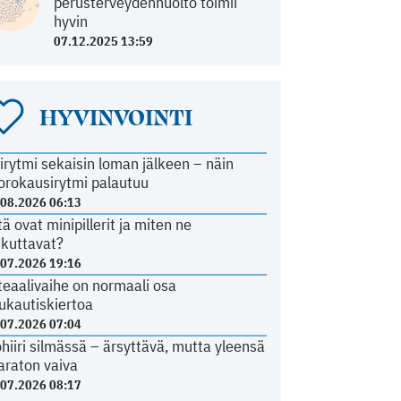
perusterveydenhuolto toimii
hyvin
07.12.2025 13:59
HYVINVOINTI
irytmi sekaisin loman jälkeen – näin
orokausirytmi palautuu
.08.2026 06:13
tä ovat minipillerit ja miten ne
ikuttavat?
.07.2026 19:16
teaalivaihe on normaali osa
ukautiskiertoa
.07.2026 07:04
ohiiri silmässä – ärsyttävä, mutta yleensä
araton vaiva
.07.2026 08:17