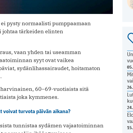
 ei pysty normaalisti pumppaamaan
 johtaa tärkeiden elinten
sairaus, vaan yhden tai useamman
Un
aatoiminnan syyt ovat vaikea
vu
05
ppäviat, sydänlihassairaudet, hoitamaton
Mi
ä
.
va
26
a harvinainen, 60–69-vuotiaista sitä
Lu
otiaista joka kymmenes.
ku
24
at voivat turvota päivän aikana?
El
va
isista tunnistaa sydämen vajaatoiminnan
15