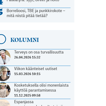
4
5
Borrelioosi, TBE ja punkkirokote –
mitä niistä pitää tietää?
KOLUMNI
Terveys on osa turvallisuutta
26.04.2026 15:32
Viikon käänteiset uutiset
15.03.2026 10:15
Kosketuksella olisi monenlaista
käyttöä parantamisessa
11.12.2025 09:58
Espanjassa