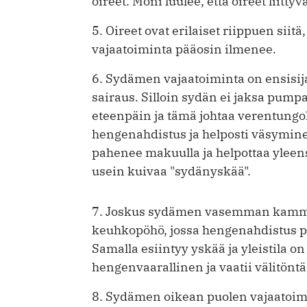
oireet. Moni luulee, että oireet liitt
5. Oireet ovat erilaiset riippuen si
vajaatoiminta pääosin ilmenee.
6. Sydämen vajaatoiminta on ensis
sairaus. Silloin sydän ei jaksa pumpa
eteenpäin ja tämä johtaa verentungo
hengenahdistus ja helposti väsymin
pahenee makuulla ja helpottaa ylee
usein kuivaa "sydänyskää".
7. Joskus sydämen vasemman kammio
keuhkopöhö, jossa hengenahdistus pa
Samalla esiintyy yskää ja yleistila o
hengenvaarallinen ja vaatii välitöntä
8. Sydämen oikean puolen vajaatoimi