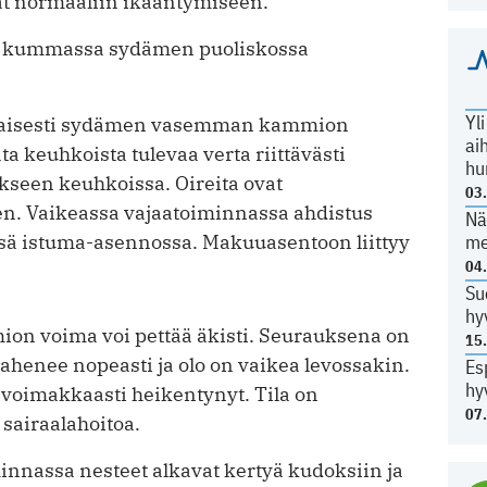
yvät normaaliin ikääntymiseen.
itä, kummassa sydämen puoliskossa
Yl
ijaisesti sydämen vasemman kammion
ai
ta keuhkoista tulevaa verta riittävästi
hu
kseen keuhkoissa. Oireita ovat
03
en. Vaikeassa vajaatoiminnassa ahdistus
Nä
nsä istuma-asennossa. Makuuasentoon liittyy
me
04
Su
hy
n voima voi pettää äkisti. Seurauksena on
15
henee nopeasti ja olo on vaikea levossakin.
Es
hy
n voimakkaasti heikentynyt. Tila on
07
 sairaalahoitoa.
nnassa nesteet alkavat kertyä kudoksiin ja