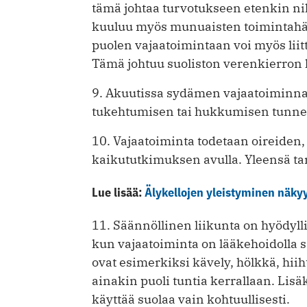
tämä johtaa turvotukseen etenkin nilk
kuuluu myös munuaisten toimintahäir
puolen vajaatoimintaan voi myös liit
Tämä johtuu suoliston verenkierron h
9. Akuutissa sydämen vajaatoiminnas
tukehtumisen tai hukkumisen tunne
10. Vajaatoiminta todetaan oireiden
kaikututkimuksen avulla. Yleensä ta
Lue lisää:
Älykellojen yleistyminen näkyy
11. Säännöllinen liikunta on hyödyll
kun vajaatoiminta on lääkehoidolla 
ovat esimerkiksi kävely, hölkkä, hiih
ainakin puoli tuntia kerrallaan. Lisä
käyttää suolaa vain kohtuullisesti.