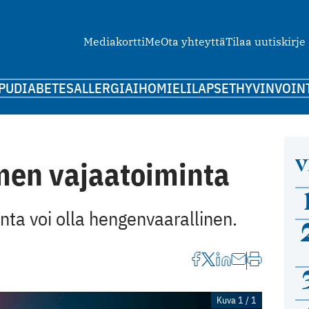
Mediakortti
Me
Ota yhteyttä
Tilaa uutiskirje
PU
DIABETES
ALLERGIA
IHO
MIELI
LAPSET
HYVINVOIN
V
men vajaatoiminta
ta voi olla hengenvaarallinen.
Kuva 1 / 1