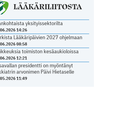
LÄÄKÄRILIITOSTA
ankohtaista yksityissektorilta
.06.2026 14:26
rkista Lääkäripäivien 2027 ohjelmaan
.06.2026 08:58
ikkeuksia toimiston kesäaukioloissa
.06.2026 12:21
savallan presidentti on myöntänyt
kkiatrin arvonimen Päivi Hietaselle
.05.2026 11:49