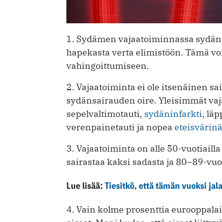
1. Sydämen vajaatoiminnassa sydän
hapekasta verta elimistöön. Tämä voi
vahingoittumiseen.
2. Vajaatoiminta ei ole itsenäinen 
sydänsairauden oire. Yleisimmät vaj
sepelvaltimotauti,
sydäninfarkti
, lä
verenpainetauti ja nopea
eteisvärin
3. Vajaatoiminta on alle 50-vuotiaill
sairastaa kaksi sadasta ja 80–89-vu
Lue lisää:
Tiesitkö, että tämän vuoksi jal
4. Vain kolme prosenttia eurooppala