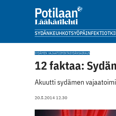
SYDÄN
KEUHKOT
SYÖPÄ
INFEKTIOT
KI
SYDÄMEN VAJAATOIMINTA
SYDÄNSAIRAUS
12 faktaa: Sydä
Akuutti sydämen vajaatoimin
20.5.2014 12.30