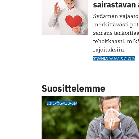
sairastavan 
Sydämen vajaatoi
merkittävästi po
sairaus tarkoitt
tehokkaasti, mikä
rajoituksiin.
SYDÄMEN VAJAATOIMINTA
Suosittelemme
SIITEPÖLYALLERGIA