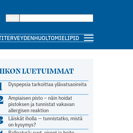
Hae
TI
TERVEYDENHUOLTO
MIELIPIDE
IIKON LUETUIMMAT
1
Dyspepsia tarkoittaa ylävatsaoireita
2
Ampiaisen pisto – näin hoidat
pistoksen ja tunnistat vakavan
allergisen reaktion
3
Läiskät iholla — tunnistatko, mistä
on kysymys?
Palleatyrä: syyt, oireet ja hoito