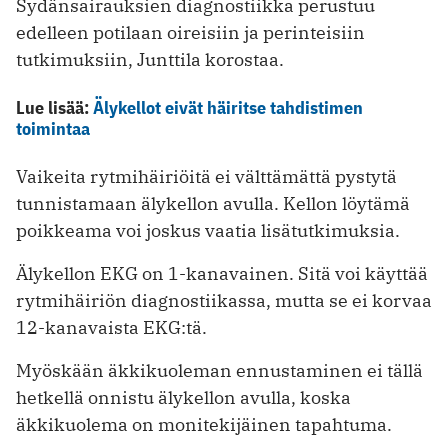
Sydänsairauksien diagnostiikka perustuu
edelleen potilaan oireisiin ja perinteisiin
tutkimuksiin, Junttila korostaa.
Lue lisää:
Älykellot eivät häiritse tahdistimen
toimintaa
Vaikeita rytmihäiriöitä ei välttämättä pystytä
tunnistamaan älykellon avulla. Kellon löytämä
poikkeama voi joskus vaatia lisätutkimuksia.
Älykellon EKG on 1-kanavainen. Sitä voi käyttää
rytmihäiriön diagnostiikassa, mutta se ei korvaa
12-kanavaista EKG:tä.
Myöskään äkkikuoleman ennustaminen ei tällä
hetkellä onnistu älykellon avulla, koska
äkkikuolema on monitekijäinen tapahtuma.