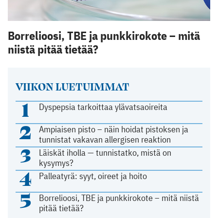
Borrelioosi, TBE ja punkkirokote – mitä
niistä pitää tietää?
VIIKON LUETUIMMAT
1
Dyspepsia tarkoittaa ylävatsaoireita
2
Ampiaisen pisto – näin hoidat pistoksen ja
tunnistat vakavan allergisen reaktion
3
Läiskät iholla — tunnistatko, mistä on
kysymys?
4
Palleatyrä: syyt, oireet ja hoito
5
Borrelioosi, TBE ja punkkirokote – mitä niistä
pitää tietää?