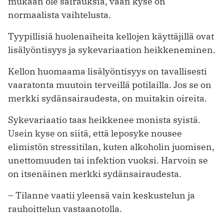
mukaan ole sairauksia, vaan kyse on
normaalista vaihtelusta.
Tyypillisiä huolenaiheita kellojen käyttäjillä ovat
lisälyöntisyys ja sykevariaation heikkeneminen.
Kellon huomaama lisälyöntisyys on tavallisesti
vaaratonta muutoin terveillä potilailla. Jos se on
merkki sydänsairaudesta, on muitakin oireita.
Sykevariaatio taas heikkenee monista syistä.
Usein kyse on siitä, että leposyke nousee
elimistön stressitilan, kuten alkoholin juomisen,
unettomuuden tai infektion vuoksi. Harvoin se
on itsenäinen merkki sydänsairaudesta.
– Tilanne vaatii yleensä vain keskustelun ja
rauhoittelun vastaanotolla.