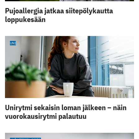
Pujoallergia jatkaa siitepölykautta
loppukesään
UNI
Unirytmi sekaisin loman jälkeen – näin
vuorokausirytmi palautuu