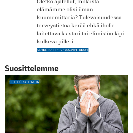
Oletko ajatellut, millaista
elämämme olisi ilman
kuumemittaria? Tulevaisuudessa
terveystietoa kerää ehkä iholle
laitettava laastari tai elimistön läpi
kulkeva pilleri.
SÄHKÖISET TERVEYSSOVELLUKSET
Suosittelemme
SIITEPÖLYALLERGIA