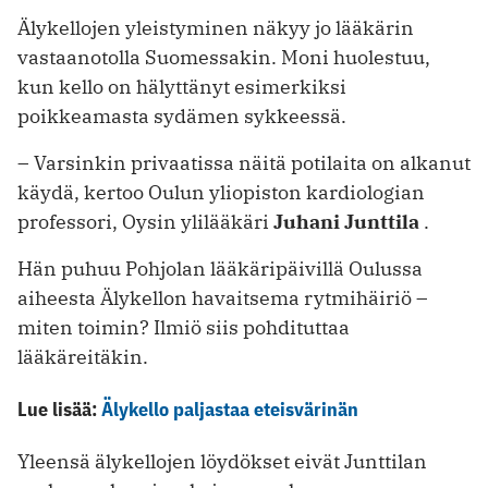
Älykellojen yleistyminen näkyy jo lääkärin
vastaanotolla Suomessakin. Moni huolestuu,
kun kello on hälyttänyt esimerkiksi
poikkeamasta sydämen sykkeessä.
– Varsinkin privaatissa näitä potilaita on alkanut
käydä, kertoo Oulun yliopiston kardiologian
professori, Oysin ylilääkäri
Juhani Junttila
.
Hän puhuu Pohjolan lääkäripäivillä Oulussa
aiheesta Älykellon havaitsema rytmihäiriö –
miten toimin? Ilmiö siis pohdituttaa
lääkäreitäkin.
Lue lisää:
Älykello paljastaa eteisvärinän
Yleensä älykellojen löydökset eivät Junttilan