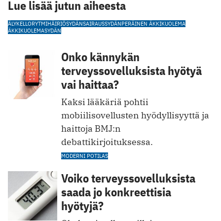
Lue lisää jutun aiheesta
ÄLYKELLO
RYTMIHÄIRIÖ
SYDÄNSAIRAUS
SYDÄNPERÄINEN ÄKKIKUOLEMA
ÄKKIKUOLEMA
SYDÄN
Onko kännykän
terveyssovelluksista hyötyä
vai haittaa?
Kaksi lääkäriä pohtii
mobiilisovellusten hyödyllisyyttä ja
haittoja BMJ:n
debattikirjoituksessa.
MODERNI POTILAS
Voiko terveyssovelluksista
saada jo konkreettisia
hyötyjä?