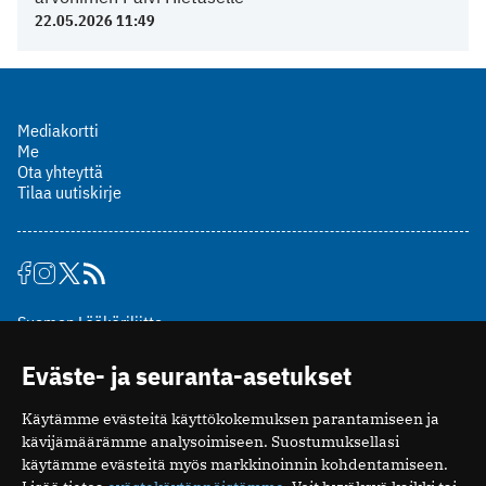
22.05.2026 11:49
Mediakortti
Me
Ota yhteyttä
Tilaa uutiskirje
Suomen Lääkäriliitto
Mäkelänkatu 2, PL 49
Eväste- ja seuranta-asetukset
00510 Helsinki
puh. (09) 393 091
Käytämme evästeitä käyttökokemuksen parantamiseen ja
toimitus@potilaanlaakarilehti.fi
kävijämäärämme analysoimiseen. Suostumuksellasi
käytämme evästeitä myös markkinoinnin kohdentamiseen.
ISSN 2323-9476