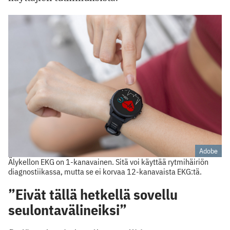
Adobe
Älykellon EKG on 1-kanavainen. Sitä voi käyttää rytmihäiriön
diagnostiikassa, mutta se ei korvaa 12-kanavaista EKG:tä.
”Eivät tällä hetkellä sovellu
seulontavälineiksi”