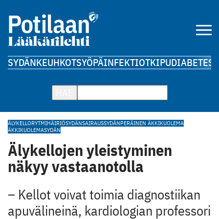
SYDÄN
KEUHKOT
SYÖPÄ
INFEKTIOT
KIPU
DIABETES
A
HAE
ÄLYKELLO
RYTMIHÄIRIÖ
SYDÄNSAIRAUS
SYDÄNPERÄINEN ÄKKIKUOLEMA
ÄKKIKUOLEMA
SYDÄN
Älykellojen yleistyminen
näkyy vastaanotolla
– Kellot voivat toimia diagnostiikan
apuvälineinä, kardiologian professori