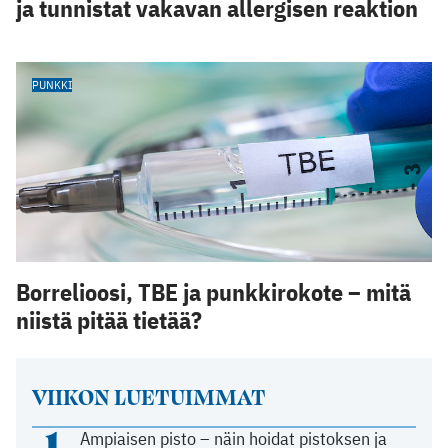
ja tunnistat vakavan allergisen reaktion
PUNKKI
Borrelioosi, TBE ja punkkirokote – mitä
niistä pitää tietää?
VIIKON LUETUIMMAT
1
Ampiaisen pisto – näin hoidat pistoksen ja