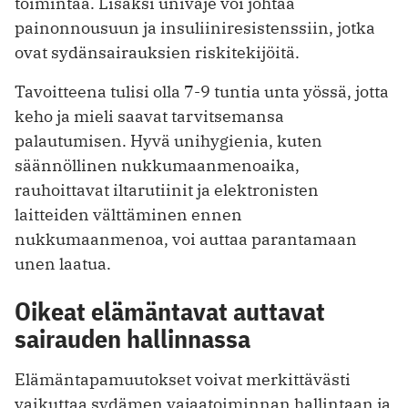
toimintaa. Lisäksi univaje voi johtaa
painonnousuun ja insuliiniresistenssiin, jotka
ovat sydänsairauksien riskitekijöitä.
Tavoitteena tulisi olla 7-9 tuntia unta yössä, jotta
keho ja mieli saavat tarvitsemansa
palautumisen. Hyvä unihygienia, kuten
säännöllinen nukkumaanmenoaika,
rauhoittavat iltarutiinit ja elektronisten
laitteiden välttäminen ennen
nukkumaanmenoa, voi auttaa parantamaan
unen laatua.
Oikeat elämäntavat auttavat
sairauden hallinnassa
Elämäntapamuutokset voivat merkittävästi
vaikuttaa sydämen vajaatoiminnan hallintaan ja