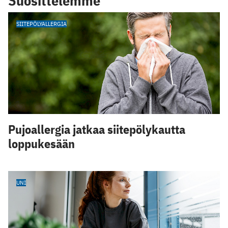
Suosittelemme
SIITEPÖLYALLERGIA
Pujoallergia jatkaa siitepölykautta
loppukesään
UNI