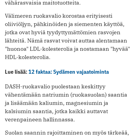
vähärasvaisia maitotuotteita.
Välimeren ruokavalio korostaa erityisesti
oliiviöljyn, pähkinöiden ja siementen käyttöä,
jotka ovat hyviä tyydyttymättömien rasvojen
lähteitä. Nämä rasvat voivat auttaa alentamaan
"huonoa" LDL-kolesterolia ja nostamaan "hyvää"
HDL-kolesterolia.
Lue lisää:
12 faktaa: Sydämen vajaatoiminta
DASH-ruokavalio puolestaan keskittyy
vähentämään natriumin (ruokasuolan) saantia
ja lisäämään kaliumin, magnesiumin ja
kalsiumin saantia, jotka kaikki auttavat
verenpaineen hallinnassa.
Suolan saannin rajoittaminen on myös tärkeää,