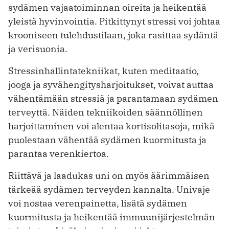
sydämen vajaatoiminnan oireita ja heikentää
yleistä hyvinvointia. Pitkittynyt stressi voi johtaa
krooniseen tulehdustilaan, joka rasittaa sydäntä
ja verisuonia.
Stressinhallintatekniikat, kuten meditaatio,
jooga ja syvähengitysharjoitukset, voivat auttaa
vähentämään stressiä ja parantamaan sydämen
terveyttä. Näiden tekniikoiden säännöllinen
harjoittaminen voi alentaa kortisolitasoja, mikä
puolestaan vähentää sydämen kuormitusta ja
parantaa verenkiertoa.
Riittävä ja laadukas uni on myös äärimmäisen
tärkeää sydämen terveyden kannalta. Univaje
voi nostaa verenpainetta, lisätä sydämen
kuormitusta ja heikentää immuunijärjestelmän