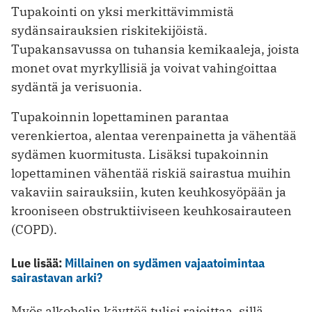
Tupakointi on yksi merkittävimmistä
sydänsairauksien riskitekijöistä.
Tupakansavussa on tuhansia kemikaaleja, joista
monet ovat myrkyllisiä ja voivat vahingoittaa
sydäntä ja verisuonia.
Tupakoinnin lopettaminen parantaa
verenkiertoa, alentaa verenpainetta ja vähentää
sydämen kuormitusta. Lisäksi tupakoinnin
lopettaminen vähentää riskiä sairastua muihin
vakaviin sairauksiin, kuten keuhkosyöpään ja
krooniseen obstruktiiviseen keuhkosairauteen
(COPD).
Lue lisää:
Millainen on sydämen vajaatoimintaa
sairastavan arki?
Myös alkoholin käyttöä tulisi rajoittaa, sillä