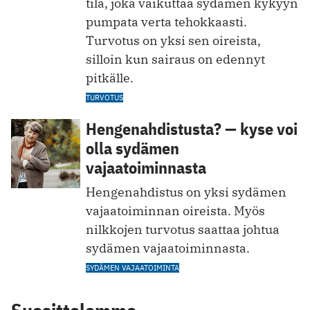
tila, joka vaikuttaa sydämen kykyyn
pumpata verta tehokkaasti.
Turvotus on yksi sen oireista,
silloin kun sairaus on edennyt
pitkälle.
TURVOTUS
Hengenahdistusta? — kyse voi
olla sydämen
vajaatoiminnasta
Hengenahdistus on yksi sydämen
vajaatoiminnan oireista. Myös
nilkkojen turvotus saattaa johtua
sydämen vajaatoiminnasta.
SYDÄMEN VAJAATOIMINTA