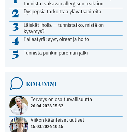
tunnistat vakavan allergisen reaktion
2
Dyspepsia tarkoittaa ylävatsaoireita
3
Läiskät iholla — tunnistatko, mistä on
kysymys?
4
Palleatyrä: syyt, oireet ja hoito
5
Tunnista punkin pureman jälki
KOLUMNI
Terveys on osa turvallisuutta
26.04.2026 15:32
Viikon käänteiset uutiset
15.03.2026 10:15