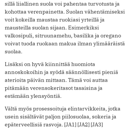
sillä liiallinen suola voi pahentaa turvotusta ja
kohottaa verenpainetta. Suolan vähentämiseksi
voit kokeilla maustaa ruokiasi yrteillä ja
mausteilla suolan sijaan. Esimerkiksi
valkosipuli, sitruunamehu, basilika ja oregano
voivat tuoda ruokaan makua ilman ylimääräistä
suolaa.
Lisäksi on hyvä kiinnittää huomiota
annoskokoihin ja syödä säännöllisesti pieniä
aterioita päivän mittaan. Tämä voi auttaa
pitämään verensokeritasot tasaisina ja
estämään ylensyöntiä.
Vältä myös prosessoituja elintarvikkeita, jotka
usein sisältävät paljon piilosuolaa, sokeria ja
epäterveellisiä rasvoja. [JA1] [JA2] [JA3]