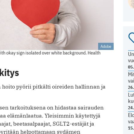
Adobe
th okay sign isolated over white background. Health
Un
vu
05
kitys
Mi
va
oito pyörii pitkälti oireiden hallinnan ja
26
Lu
ku
 sen tarkoituksena on hidastaa sairauden
24
El
ntaa elämänlaatua. Yleisimmin käytettyjä
va
ajat, beetasalpaajat, SGLT2-estäjät ja
15
 pyritään helpottamaan sydämen