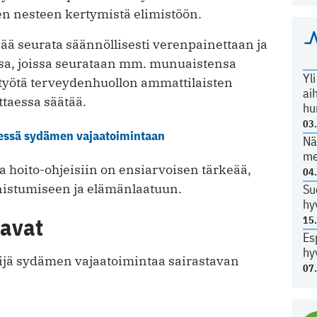
n nesteen kertymistä elimistöön.
eää seurata säännöllisesti verenpainettaan ja
ssa, joissa seurataan mm. munuaistensa
Yl
istyötä terveydenhuollon ammattilaisten
ai
ttaessa säätää.
hu
03
essä sydämen vajaatoimintaan
Nä
me
a hoito-ohjeisiin on ensiarvoisen tärkeää,
04
nnistumiseen ja elämänlaatuun.
Su
hy
tavat
15
Es
hy
ijä sydämen vajaatoimintaa sairastavan
07