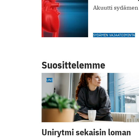
Akuutti sydämen 
SYDÄMEN VAJAATOIMINTA
Suosittelemme
UNI
Unirytmi sekaisin loman