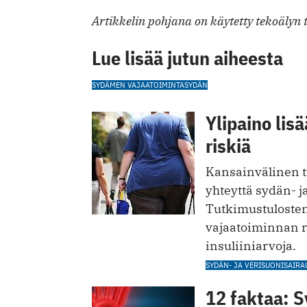
Artikkelin pohjana on käytetty tekoälyn 
Lue lisää jutun aiheesta
SYDÄMEN VAJAATOIMINTA
SYDÄN
Ylipaino li
riskiä
Kansainvälinen tu
yhteyttä sydän- j
Tutkimustuloste
vajaatoiminnan r
insuliiniarvoja.
SYDÄN- JA VERISUONISAIRA
12 faktaa: 