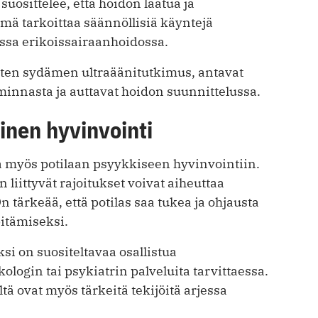
uosittelee, että hoidon laatua ja
ämä tarkoittaa säännöllisiä käyntejä
essa erikoissairaanhoidossa.
uten sydämen ultraäänitutkimus, antavat
minnasta ja auttavat hoidon suunnittelussa.
inen hyvinvointi
 myös potilaan psyykkiseen hyvinvointiin.
liittyvät rajoitukset voivat aiheuttaa
n tärkeää, että potilas saa tukea ja ohjausta
itämiseksi.
i on suositeltavaa osallistua
login tai psykiatrin palveluita tarvittaessa.
tä ovat myös tärkeitä tekijöitä arjessa