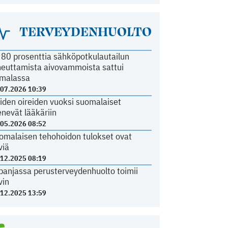
TERVEYDENHUOLTO
i 80 prosenttia sähköpotkulautailun
heuttamista aivovammoista sattui
malassa
.07.2026 10:39
iden oireiden vuoksi suomalaiset
nevät lääkäriin
.05.2026 08:52
omalaisen tehohoidon tulokset ovat
viä
.12.2025 08:19
panjassa perusterveydenhuolto toimii
vin
.12.2025 13:59