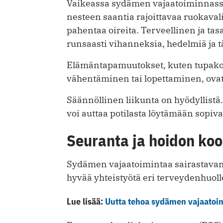
Vaikeassa sydämen vajaatoiminnassa
nesteen saantia rajoittavaa ruokavaliot
pahentaa oireita. Terveellinen ja tas
runsaasti vihanneksia, hedelmiä ja tä
Elämäntapamuutokset, kuten tupakoi
vähentäminen tai lopettaminen, ovat
Säännöllinen liikunta on hyödyllistä
voi auttaa potilasta löytämään sopiva
Seuranta ja hoidon koo
Sydämen vajaatoimintaa sairastavan p
hyvää yhteistyötä eri terveydenhuoll
Lue lisää:
Uutta tehoa sydämen vajaatoi