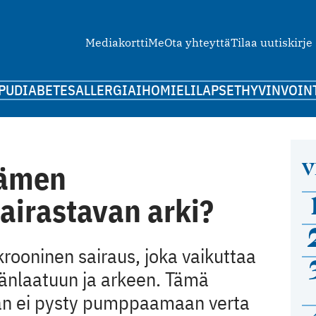
Mediakortti
Me
Ota yhteyttä
Tilaa uutiskirje
PU
DIABETES
ALLERGIA
IHO
MIELI
LAPSET
HYVINVOIN
V
dämen
airastavan arki?
rooninen sairaus, joka vaikuttaa
mänlaatuun ja arkeen. Tämä
ydän ei pysty pumppaamaan verta