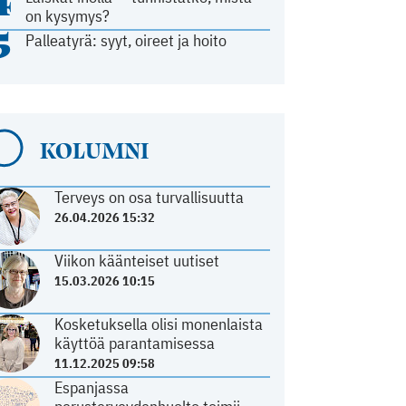
4
on kysymys?
5
Palleatyrä: syyt, oireet ja hoito
KOLUMNI
Terveys on osa turvallisuutta
26.04.2026 15:32
Viikon käänteiset uutiset
15.03.2026 10:15
Kosketuksella olisi monenlaista
käyttöä parantamisessa
11.12.2025 09:58
Espanjassa