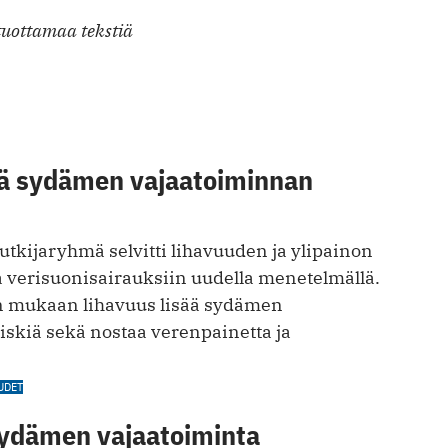
tuottamaa tekstiä
sää sydämen vajaatoiminnan
tkijaryhmä selvitti lihavuuden ja ylipainon
a verisuonisairauksiin uudella menetelmällä.
n mukaan lihavuus lisää sydämen
iskiä sekä nostaa verenpainetta ja
UDET
Sydämen vajaatoiminta