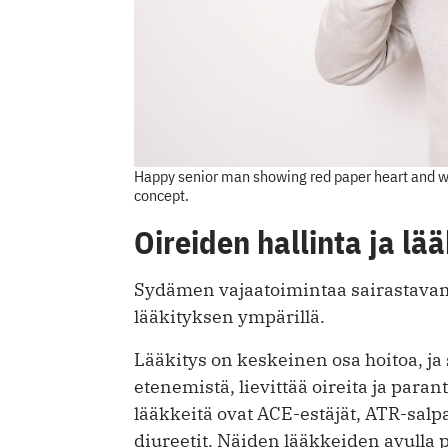
Happy senior man showing red paper heart and wi
concept.
Oireiden hallinta ja lää
Sydämen vajaatoimintaa sairastavan h
lääkityksen ympärillä.
Lääkitys on keskeinen osa hoitoa, ja
etenemistä, lievittää oireita ja para
lääkkeitä ovat ACE-estäjät, ATR-salpa
diureetit. Näiden lääkkeiden avulla