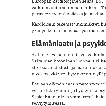
Euroopan kardiologinen seura (ESC) s
vaikuttavuutta seurataan tarkasti. T
perusterveydenhuollossa ja tarvitta
Kardiologin tekemät tutkimukset, k
yksityiskohtaista tietoa sydämen toi
Elämänlaatu ja psyykk
Sydämen vajaatoiminta voi vaikuttaa
Sairauden krooninen luonne ja siihen 
stressiä, ahdistusta ja masennusta. O
myös psyykkisen hyvinvoinnin ylläp
Potilaan elämänlaadun parantamiseks
vertaistukiryhmiin ja hyödyntää psyko
Sosiaalinen tuki ja ymmärrys läheisil
selviytymisessä.