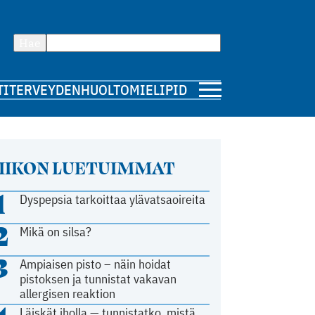
Hae
TI
TERVEYDENHUOLTO
MIELIPIDE
IIKON LUETUIMMAT
1
Dyspepsia tarkoittaa ylävatsaoireita
2
Mikä on silsa?
3
Ampiaisen pisto – näin hoidat
pistoksen ja tunnistat vakavan
allergisen reaktion
Läiskät iholla — tunnistatko, mistä