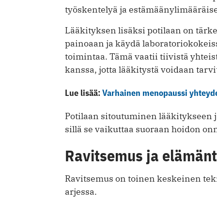
työskentelyä ja estämäänylimääräise
Lääkityksen lisäksi potilaan on tärk
painoaan ja käydä laboratoriokokei
toimintaa. Tämä vaatii tiivistä yhte
kanssa, jotta lääkitystä voidaan tarvi
Lue lisää:
Varhainen menopaussi yhteyd
Potilaan sitoutuminen lääkitykseen j
sillä se vaikuttaa suoraan hoidon o
Ravitsemus ja elämän
Ravitsemus on toinen keskeinen tek
arjessa.