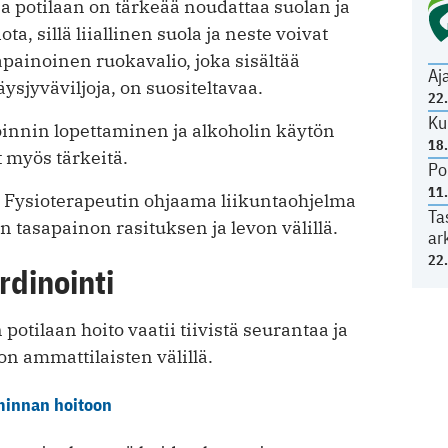
 potilaan on tärkeää noudattaa suolan ja
a, sillä liiallinen suola ja neste voivat
apainoinen ruokavalio, joka sisältää
Aj
ysjyväviljoja, on suositeltavaa.
22
Ku
nnin lopettaminen ja alkoholin käytön
18
 myös tärkeitä.
Po
11
. Fysioterapeutin ohjaama liikuntaohjelma
Ta
n tasapainon rasituksen ja levon välillä.
ar
22
rdinointi
otilaan hoito vaatii tiivistä seurantaa ja
on ammattilaisten välillä.
minnan hoitoon