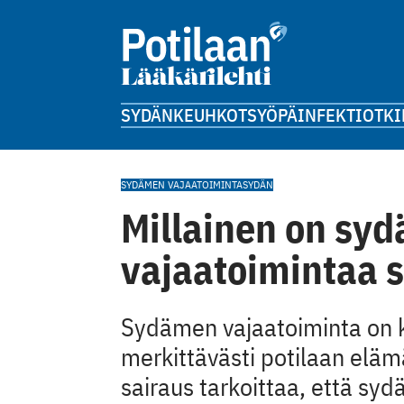
SYDÄN
KEUHKOT
SYÖPÄ
INFEKTIOT
KI
SYDÄMEN VAJAATOIMINTA
SYDÄN
Millainen on sy
vajaatoimintaa s
Sydämen vajaatoiminta on k
merkittävästi potilaan elä
sairaus tarkoittaa, että s