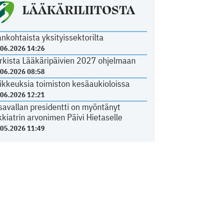
LÄÄKÄRILIITOSTA
ankohtaista yksityissektorilta
.06.2026 14:26
rkista Lääkäripäivien 2027 ohjelmaan
.06.2026 08:58
ikkeuksia toimiston kesäaukioloissa
.06.2026 12:21
savallan presidentti on myöntänyt
kkiatrin arvonimen Päivi Hietaselle
.05.2026 11:49