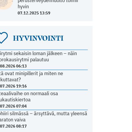
perusterveydenhuolto toimii
hyvin
07.12.2025 13:59
HYVINVOINTI
irytmi sekaisin loman jälkeen – näin
orokausirytmi palautuu
.08.2026 06:13
tä ovat minipillerit ja miten ne
ikuttavat?
.07.2026 19:16
teaalivaihe on normaali osa
ukautiskiertoa
.07.2026 07:04
ohiiri silmässä – ärsyttävä, mutta yleensä
araton vaiva
.07.2026 08:17