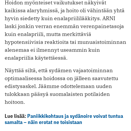
Hoidon myönteiset vaikutukset näkyivät
kaikissa alaryhmissä, ja hoito oli vähintään yhtä
hyvin siedetty kuin enalapriililääkitys. ARNI
laski jonkin verran enemmän verenpainetasoja
kuin enalapriili, mutta merkittäviä
hypotensiivisia reaktioita tai munuaistoiminnan
alenemaa ei ilmennyt useammin kuin
enalapriilia käytettäessä.
Näyttää siltä, että sydämen vajaatoiminnan
optimaalisessa hoidossa on jälleen saavutettu
edistysaskel. Jäämme odottelemaan uuden
tulokkaan pääsyä suomalaisten potilaiden
hoitoon.
Lue lisää:
Paniikkikohtaus ja sydänoire voivat tuntua
samalta – näin erotat ne toisistaan