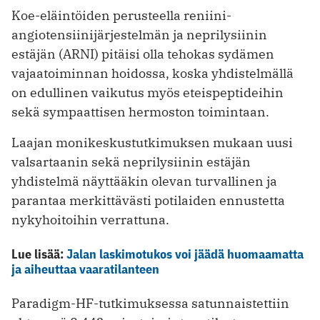
Koe-eläintöiden perusteella reniini-
angiotensiinijärjestelmän ja neprilysiinin
estäjän (ARNI) pitäisi olla tehokas sydämen
vajaatoiminnan hoidossa, koska yhdistelmällä
on edullinen vaikutus myös eteispeptideihin
sekä sympaattisen hermoston toimintaan.
Laajan monikeskustutkimuksen mukaan uusi
valsartaanin sekä neprilysiinin estäjän
yhdistelmä näyttääkin olevan turvallinen ja
parantaa merkittävästi potilaiden ennustetta
nykyhoitoihin verrattuna.
Lue lisää:
Jalan laskimotukos voi jäädä huomaamatta
ja aiheuttaa vaaratilanteen
Paradigm-HF-tutkimuksessa satunnaistettiin