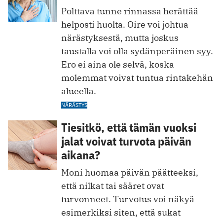
Polttava tunne rinnassa herättää
helposti huolta. Oire voi johtua
närästyksestä, mutta joskus
taustalla voi olla sydänperäinen syy.
Ero ei aina ole selvä, koska
molemmat voivat tuntua rintakehän
alueella.
NÄRÄSTYS
Tiesitkö, että tämän vuoksi
jalat voivat turvota päivän
aikana?
Moni huomaa päivän päätteeksi,
että nilkat tai sääret ovat
turvonneet. Turvotus voi näkyä
esimerkiksi siten, että sukat