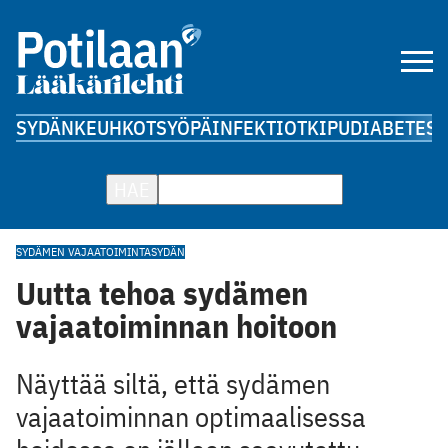
SYDÄN
KEUHKOT
SYÖPÄ
INFEKTIOT
KIPU
DIABETES
A
HAE
SYDÄMEN VAJAATOIMINTA
SYDÄN
Uutta tehoa sydämen
vajaatoiminnan hoitoon
Näyttää siltä, että sydämen
vajaatoiminnan optimaalisessa