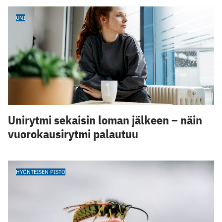
UNI
Unirytmi sekaisin loman jälkeen – näin
vuorokausirytmi palautuu
HYÖNTEISEN PISTO