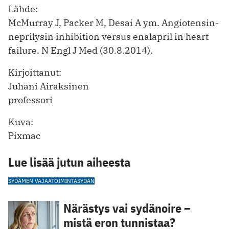
Lähde:
McMurray J, Packer M, Desai A ym. Angiotensin-
neprilysin inhibition versus enalapril in heart
failure. N Engl J Med (30.8.2014).
Kirjoittanut:
Juhani Airaksinen
professori
Kuva:
Pixmac
Lue lisää jutun aiheesta
SYDÄMEN VAJAATOIMINTA
SYDÄN
Närästys vai sydänoire –
mistä eron tunnistaa?