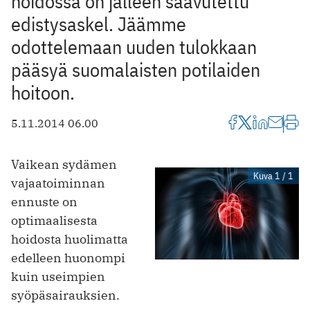
hoidossa on jälleen saavutettu
edistysaskel. Jäämme
odottelemaan uuden tulokkaan
pääsyä suomalaisten potilaiden
hoitoon.
5.11.2014 06.00
Vaikean sydämen
Kuva 1 / 1
vajaatoiminnan
ennuste on
optimaalisesta
hoidosta huolimatta
edelleen huonompi
kuin useimpien
syöpäsairauksien.