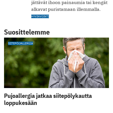
jättävät ihoon painaumia tai kengät
alkavat puristamaan illemmalla.
HYVINVOINTI
Suosittelemme
SIITEPÖLYALLERGIA
Pujoallergia jatkaa siitepölykautta
loppukesään