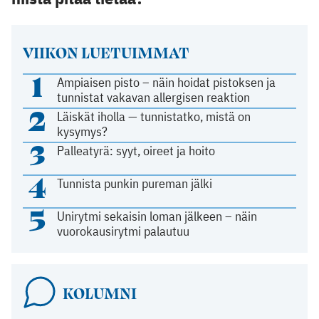
VIIKON LUETUIMMAT
1
Ampiaisen pisto – näin hoidat pistoksen ja
tunnistat vakavan allergisen reaktion
2
Läiskät iholla — tunnistatko, mistä on
kysymys?
3
Palleatyrä: syyt, oireet ja hoito
4
Tunnista punkin pureman jälki
5
Unirytmi sekaisin loman jälkeen – näin
vuorokausirytmi palautuu
KOLUMNI