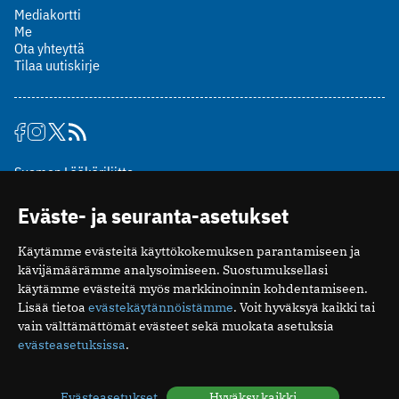
Mediakortti
Me
Ota yhteyttä
Tilaa uutiskirje
Suomen Lääkäriliitto
Mäkelänkatu 2, PL 49
Eväste- ja seuranta-asetukset
00510 Helsinki
puh. (09) 393 091
Käytämme evästeitä käyttökokemuksen parantamiseen ja
toimitus@potilaanlaakarilehti.fi
kävijämäärämme analysoimiseen. Suostumuksellasi
käytämme evästeitä myös markkinoinnin kohdentamiseen.
ISSN 2323-9476
Lisää tietoa
evästekäytännöistämme
. Voit hyväksyä kaikki tai
vain välttämättömät evästeet sekä muokata asetuksia
evästeasetuksissa
.
Evästeasetukset
Hyväksy kaikki