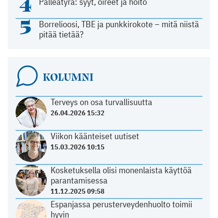
4
Palleatyrä: syyt, oireet ja hoito
5
Borrelioosi, TBE ja punkkirokote – mitä niistä
pitää tietää?
KOLUMNI
Terveys on osa turvallisuutta
26.04.2026 15:32
Viikon käänteiset uutiset
15.03.2026 10:15
Kosketuksella olisi monenlaista käyttöä
parantamisessa
11.12.2025 09:58
Espanjassa perusterveydenhuolto toimii
hyvin