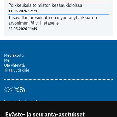
Poikkeuksia toimiston kesäaukioloissa
11.06.2026 12:21
Tasavallan presidentti on myöntänyt arkkiatrin
arvonimen Päivi Hietaselle
22.05.2026 11:49
Mediakortti
Me
Ota yhteyttä
Tilaa uutiskirje
Suomen Lääkäriliitto
Mäkelänkatu 2, PL 49
Eväste- ja seuranta-asetukset
00510 Helsinki