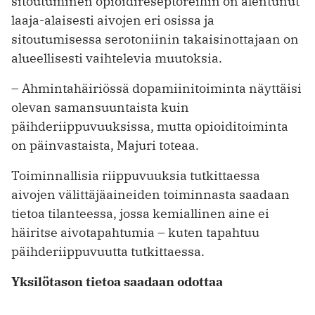
sitoutuminen opioidireseptoreihin on alentunut
laaja-alaisesti aivojen eri osissa ja
sitoutumisessa serotoniinin takaisinottajaan on
alueellisesti vaihtelevia muutoksia.
– Ahmintahäiriössä dopamiinitoiminta näyttäisi
olevan samansuuntaista kuin
päihderiippuvuuksissa, mutta opioiditoiminta
on päinvastaista, Majuri toteaa.
Toiminnallisia riippuvuuksia tutkittaessa
aivojen välittäjäaineiden toiminnasta saadaan
tietoa tilanteessa, jossa kemiallinen aine ei
häiritse aivotapahtumia – kuten tapahtuu
päihderiippuvuutta tutkittaessa.
Yksilötason tietoa saadaan odottaa