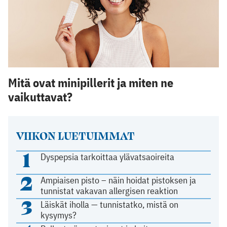
Mitä ovat minipillerit ja miten ne
vaikuttavat?
VIIKON LUETUIMMAT
1
Dyspepsia tarkoittaa ylävatsaoireita
2
Ampiaisen pisto – näin hoidat pistoksen ja
tunnistat vakavan allergisen reaktion
3
Läiskät iholla — tunnistatko, mistä on
kysymys?