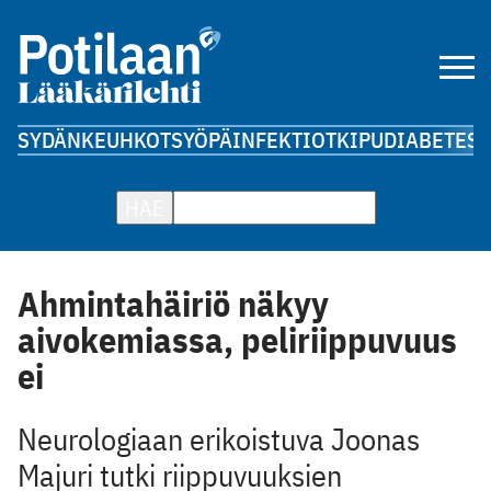
SYDÄN
KEUHKOT
SYÖPÄ
INFEKTIOT
KIPU
DIABETES
A
HAE
Ahmintahäiriö näkyy
aivokemiassa, peliriippuvuus
ei
Neurologiaan erikoistuva Joonas
Majuri tutki riippuvuuksien