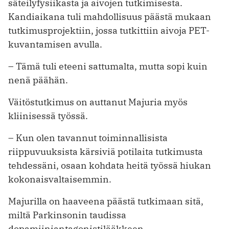
säteilyfysiikasta ja aivojen tutkimisesta.
Kandiaikana tuli mahdollisuus päästä mukaan
tutkimusprojektiin, jossa tutkittiin aivoja PET-
kuvantamisen avulla.
– Tämä tuli eteeni sattumalta, mutta sopi kuin
nenä päähän.
Väitöstutkimus on auttanut Majuria myös
kliinisessä työssä.
– Kun olen tavannut toiminnallisista
riippuvuuksista kärsiviä potilaita tutkimusta
tehdessäni, osaan kohdata heitä työssä hiukan
kokonaisvaltaisemmin.
Majurilla on haaveena päästä tutkimaan sitä,
miltä Parkinsonin taudissa
dopamiiniantagonistilääkkeen