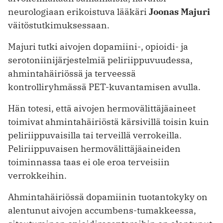
neurologiaan erikoistuva lääkäri
Joonas Majuri
väitöstutkimuksessaan.
Majuri tutki aivojen dopamiini-, opioidi- ja
serotoniinijärjestelmiä peliriippuvuudessa,
ahmintahäiriössä ja terveessä
kontrolliryhmässä PET-kuvantamisen avulla.
Hän totesi, että aivojen hermovälittäjäaineet
toimivat ahmintahäiriöstä kärsivillä toisin kuin
peliriippuvaisilla tai terveillä verrokeilla.
Peliriippuvaisen hermovälittäjäaineiden
toiminnassa taas ei ole eroa terveisiin
verrokkeihin.
Ahmintahäiriössä dopamiinin tuotantokyky on
alentunut aivojen accumbens-tumakkeessa,