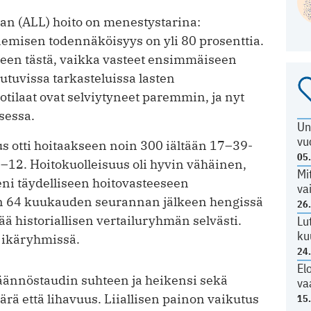
ian (ALL) hoito on menestystarina:
emisen todennäköisyys on yli 80 prosenttia.
oleen tästä, vaikka vasteet ensimmäiseen
utuvissa tarkasteluissa lasten
otilaat ovat selviytyneet paremmin, ja nyt
sessa.
Un
vu
otti hoitaakseen noin 300 iältään 17–39-
05
7–12. Hoitokuolleisuus oli hyvin vähäinen,
Mi
eni täydelliseen hoito­vasteeseen
va
in 64 kuukauden seurannan jälkeen hengissä
26
ttää historiallisen vertailuryhmän selvästi.
Lu
ku
a ikäryhmissä.
24
El
jäännöstaudin suhteen ja heikensi sekä
va
ä että lihavuus. Liiallisen painon vaikutus
15