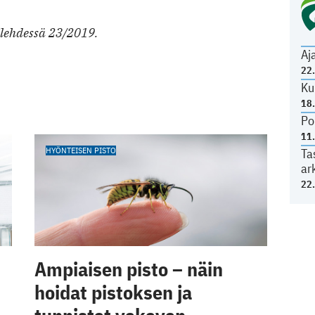
ilehdessä 23/2019.
Aj
22
Ku
18
Po
11
HYÖNTEISEN PISTO
Ta
ar
22
Ampiaisen pisto – näin
hoidat pistoksen ja