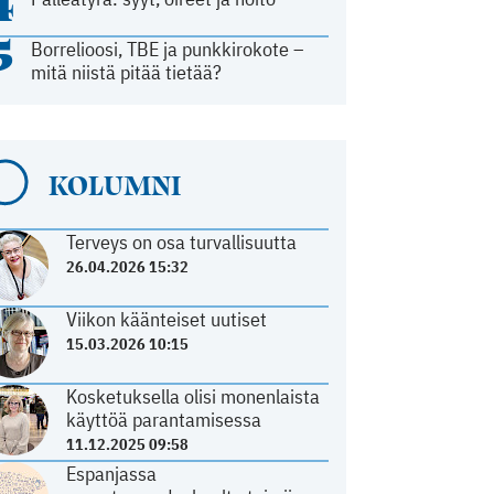
4
5
Borrelioosi, TBE ja punkkirokote –
mitä niistä pitää tietää?
KOLUMNI
Terveys on osa turvallisuutta
26.04.2026 15:32
Viikon käänteiset uutiset
15.03.2026 10:15
Kosketuksella olisi monenlaista
käyttöä parantamisessa
11.12.2025 09:58
Espanjassa