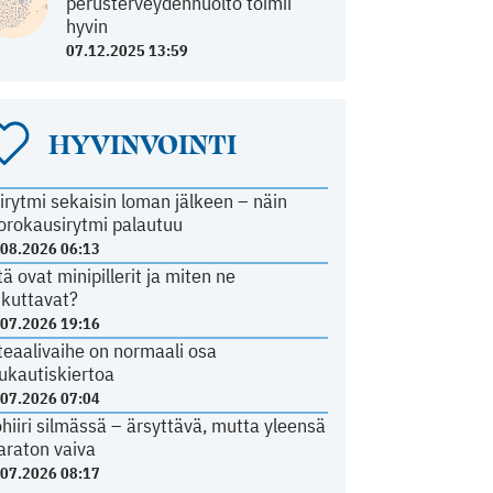
perusterveydenhuolto toimii
hyvin
07.12.2025 13:59
HYVINVOINTI
irytmi sekaisin loman jälkeen – näin
orokausirytmi palautuu
.08.2026 06:13
tä ovat minipillerit ja miten ne
ikuttavat?
.07.2026 19:16
teaalivaihe on normaali osa
ukautiskiertoa
.07.2026 07:04
ohiiri silmässä – ärsyttävä, mutta yleensä
araton vaiva
.07.2026 08:17