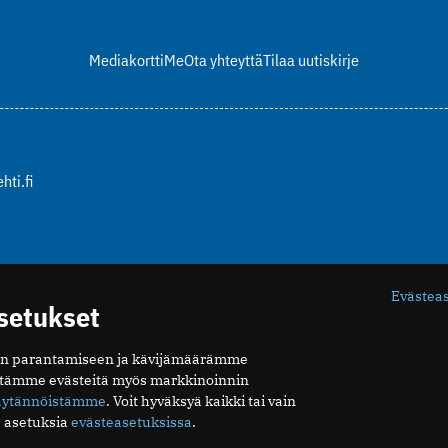
Mediakortti
Me
Ota yhteyttä
Tilaa uutiskirje
hti.fi
Evästea
asetukset
n parantamiseen ja kävijämäärämme
ytämme evästeitä myös markkinoinnin
äytännöistämme
. Voit hyväksyä kaikki tai vain
 asetuksia
evästeasetuksissa
.