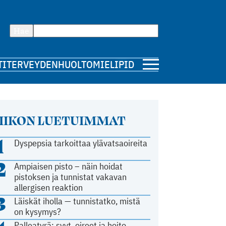
Hae
TI
TERVEYDENHUOLTO
MIELIPIDE
IIKON LUETUIMMAT
1
Dyspepsia tarkoittaa ylävatsaoireita
2
Ampiaisen pisto – näin hoidat
pistoksen ja tunnistat vakavan
allergisen reaktion
3
Läiskät iholla — tunnistatko, mistä
on kysymys?
Palleatyrä: syyt, oireet ja hoito