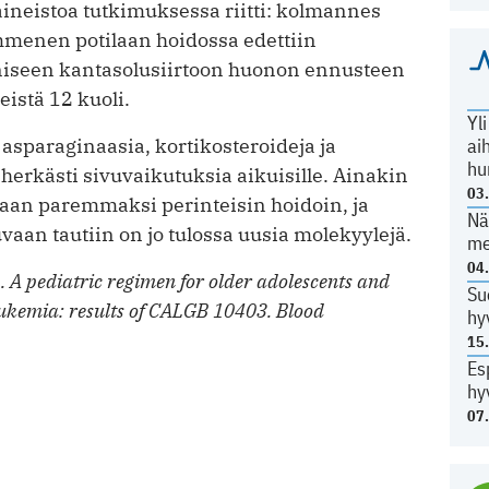
uaineistoa tutkimuksessa riitti: kolmannes
ymmenen potilaan hoidossa edettiin
niseen kantasolusiirtoon huonon ennusteen
istä 12 kuoli.
Yl
 asparaginaasia, kortikosteroideja ja
ai
hu
t herkästi sivuvaikutuksia aikuisille. Ainakin
03
daan paremmaksi perinteisin hoidoin, ja
Nä
aan tautiin on jo tulossa uusia molekyylejä.
me
04
 A pediatric regimen for older adolescents and
Su
eukemia: results of CALGB 10403. Blood
hy
15
Es
hy
07