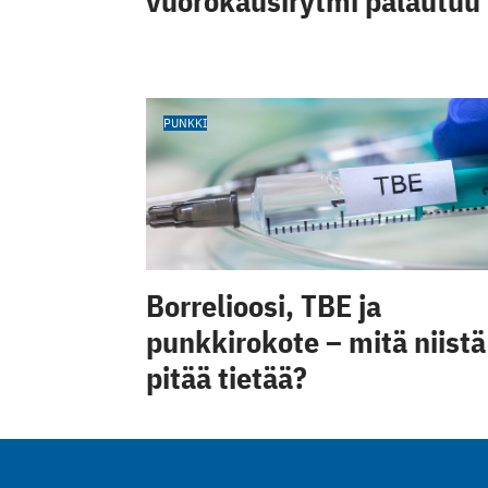
vuorokausirytmi palautuu
PUNKKI
Borrelioosi, TBE ja
punkkirokote – mitä niistä
pitää tietää?