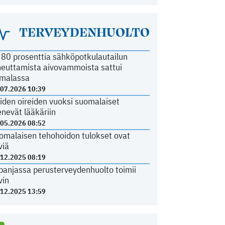
TERVEYDENHUOLTO
i 80 prosenttia sähköpotkulautailun
heuttamista aivovammoista sattui
malassa
.07.2026 10:39
iden oireiden vuoksi suomalaiset
nevät lääkäriin
.05.2026 08:52
omalaisen tehohoidon tulokset ovat
viä
.12.2025 08:19
panjassa perusterveydenhuolto toimii
vin
.12.2025 13:59