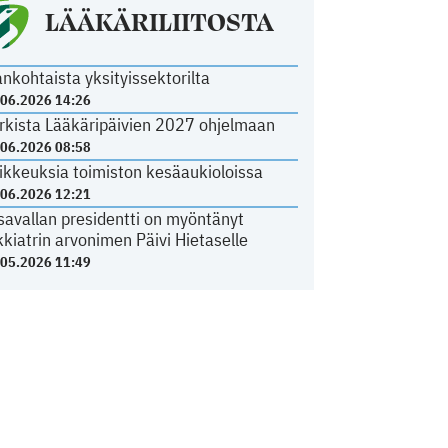
LÄÄKÄRILIITOSTA
ankohtaista yksityissektorilta
.06.2026 14:26
rkista Lääkäripäivien 2027 ohjelmaan
.06.2026 08:58
ikkeuksia toimiston kesäaukioloissa
.06.2026 12:21
savallan presidentti on myöntänyt
kkiatrin arvonimen Päivi Hietaselle
.05.2026 11:49