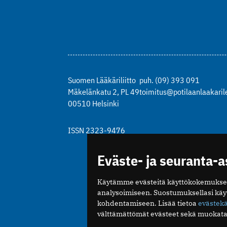
Suomen Lääkäriliitto
puh. (09) 393 091
Mäkelänkatu 2, PL 49
toimitus@potilaanlaakarile
00510 Helsinki
ISSN 2323-9476
Eväste- ja seuranta-
Käytämme evästeitä käyttökokemukse
analysoimiseen. Suostumuksellasi kä
kohdentamiseen. Lisää tietoa
evästek
välttämättömät evästeet sekä muokata