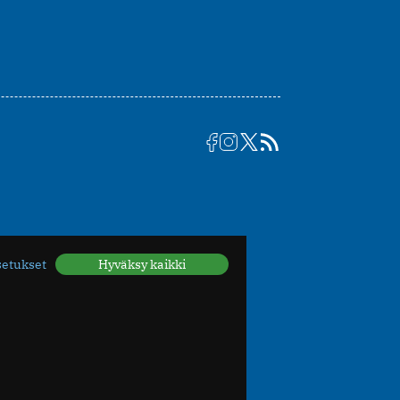
setukset
Hyväksy kaikki