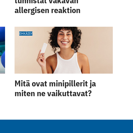
tunnistat vakavan
allergisen reaktion
EHKÄISY
Mitä ovat minipillerit ja
miten ne vaikuttavat?