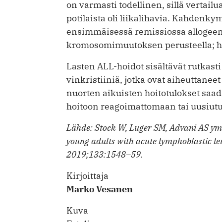
on varmasti todellinen, sillä vertail
potilaista oli liikalihavia. Kahdenk
ensimmäisessä remissiossa allogee
kromosomimuutoksen perusteella; he
Lasten ALL-hoidot sisältävät rutkasti
vinkristiiniä, jotka ovat aiheuttanee
nuorten aikuisten hoitotulokset saa
hoitoon reagoimattomaan tai uusiutuv
Lähde: Stock W, Luger SM, Advani AS ym.
young adults with acute lymphoblastic l
2019;133:1548–59.
Kirjoittaja
Marko Vesanen
Kuva