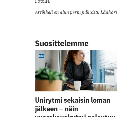
Fotolia
Artikkeli on alun perin julkaistu Lääkär
Suosittelemme
UNI
Unirytmi sekaisin loman
jälkeen – näin