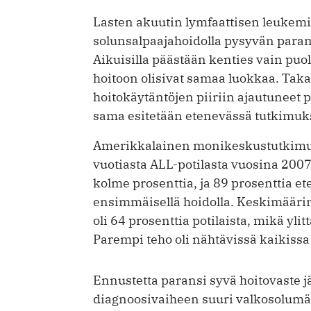
Lasten akuutin lymfaattisen leuke­m
solunsalpaajahoidolla pysyvän paran
Aikuisilla päästään kenties vain pu
hoitoon olisivat samaa luokkaa. Taka
hoitokäytäntöjen piiriin ajautuneet p
sama esitetään etenevässä tutkimuk
Amerikkalainen monikeskustutkimus 
vuo­tiasta ALL-potilasta vuosina 200
kolme prosenttia, ja 89 prosenttia et
ensimmäisellä hoidolla. Keskimäär
oli 64 prosenttia potilaista, mikä yli
Parempi teho oli nähtävissä kaikiss
Ennustetta paransi syvä hoitovaste 
diagnoosivaiheen suuri valkosolumäär