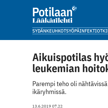
SYDÄN
KEUHKOT
SYÖPÄ
INFEKTIOT
KI
Aikuispotilas hy
leukemian hoito
Parempi teho oli nähtäviss
ikäryhmissä.
13.6.2019 07.22