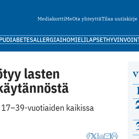
Mediakortti
Me
Ota yhteyttä
Tilaa uutiskirje
PU
DIABETES
ALLERGIA
IHO
MIELI
LAPSET
HYVINVOIN
ötyy lasten
V
käytännöstä
ä 17–39-vuotiaiden kaikissa