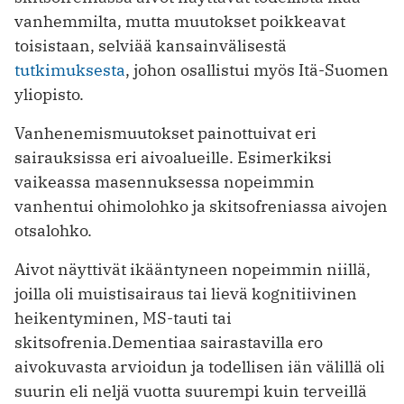
vanhemmilta, mutta muutokset poikkeavat
toisistaan, selviää kansainvälisestä
tutkimuksesta
, johon osallistui myös Itä-Suomen
yliopisto.
Vanhenemismuutokset painottuivat eri
sairauksissa eri aivoalueille. Esimerkiksi
vaikeassa masennuksessa nopeimmin
vanhentui ohimolohko ja skitsofreniassa aivojen
otsalohko.
Aivot näyttivät ikääntyneen nopeimmin niillä,
joilla oli muistisairaus tai lievä kognitiivinen
heikentyminen, MS-tauti tai
skitsofrenia.Dementiaa sairastavilla ero
aivokuvasta arvioidun ja todellisen iän välillä oli
suurin eli neljä vuotta suurempi kuin terveillä