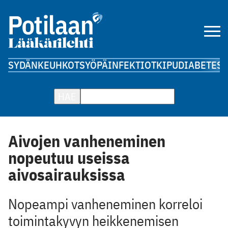
SYDÄN
KEUHKOT
SYÖPÄ
INFEKTIOT
KIPU
DIABETES
A
HAE
Aivojen vanheneminen
nopeutuu useissa
aivosairauksissa
Nopeampi vanheneminen korreloi
toimintakyvyn heikkenemisen