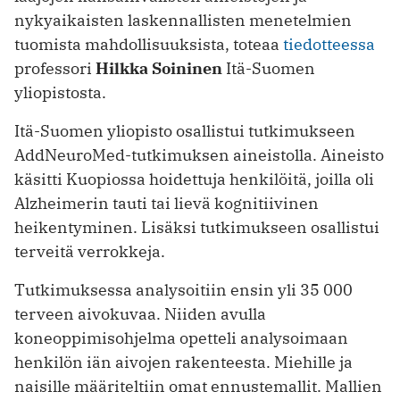
nykyaikaisten laskennallisten menetelmien
tuomista mahdollisuuksista, toteaa
tiedotteessa
professori
Hilkka Soininen
Itä-Suomen
yliopistosta.
Itä-Suomen yliopisto osallistui tutkimukseen
AddNeuroMed-tutkimuksen aineistolla. Aineisto
käsitti Kuopiossa hoidettuja henkilöitä, joilla oli
Alzheimerin tauti tai lievä kognitiivinen
heikentyminen. Lisäksi tutkimukseen osallistui
terveitä verrokkeja.
Tutkimuksessa analysoitiin ensin yli 35 000
terveen aivokuvaa. Niiden avulla
koneoppimisohjelma opetteli analysoimaan
henkilön iän aivojen rakenteesta. Miehille ja
naisille määriteltiin omat ennustemallit. Mallien