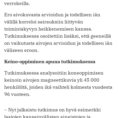
verrokeilla.
Ero aivokuvasta arvioidun ja todellisen iän
välillä korreloi sairauksiin liittyvän
toimintakyvyn heikkenemisen kanssa.
Tutkimuksessa osoitettiin lisäksi, että geeneillä
on vaikutusta aivojen arvioidun ja todellisen iän
väliseen eroon.
Keino-oppiminen apuna tutkimuksessa
Tutkimuksessa analysoitiin koneoppimisen
keinoin aivojen magneettikuvia yli 45 000
henkilöltä, joiden ikä vaihteli kolmesta vuodesta
96 vuoteen.
– Nyt julkaistu tutkimus on hyvä esimerkki
laajojen kansainvälisten aineistojen ja