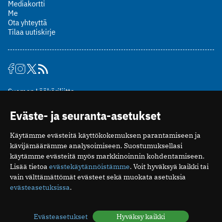
Mediakortti
Me
Ota yhteyttä
Tilaa uutiskirje
Suomen Lääkäriliitto
Mäkelänkatu 2, PL 49
Eväste- ja seuranta-asetukset
00510 Helsinki
puh. (09) 393 091
Käytämme evästeitä käyttökokemuksen parantamiseen ja
toimitus@potilaanlaakarilehti.fi
kävijämäärämme analysoimiseen. Suostumuksellasi
käytämme evästeitä myös markkinoinnin kohdentamiseen.
ISSN 2323-9476
Lisää tietoa
evästekäytännöistämme
. Voit hyväksyä kaikki tai
vain välttämättömät evästeet sekä muokata asetuksia
evästeasetuksissa
.
Evästeasetukset
Hyväksy kaikki