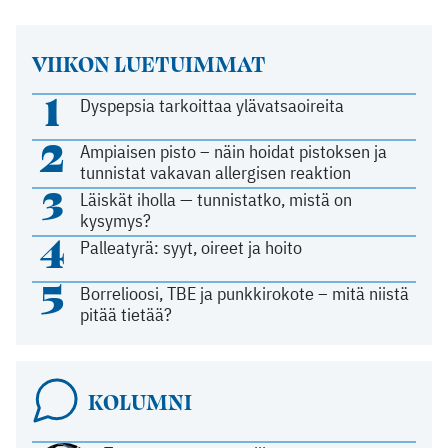
VIIKON LUETUIMMAT
1
Dyspepsia tarkoittaa ylävatsaoireita
2
Ampiaisen pisto – näin hoidat pistoksen ja
tunnistat vakavan allergisen reaktion
3
Läiskät iholla — tunnistatko, mistä on
kysymys?
4
Palleatyrä: syyt, oireet ja hoito
5
Borrelioosi, TBE ja punkkirokote – mitä niistä
pitää tietää?
KOLUMNI