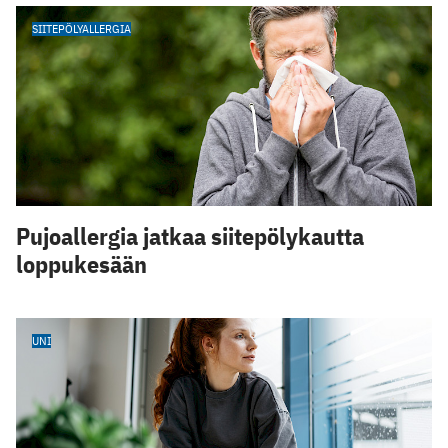
SIITEPÖLYALLERGIA
Pujoallergia jatkaa siitepölykautta
loppukesään
UNI