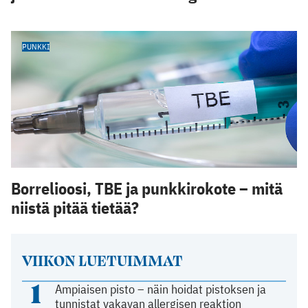
PUNKKI
Borrelioosi, TBE ja punkkirokote – mitä
niistä pitää tietää?
VIIKON LUETUIMMAT
1
Ampiaisen pisto – näin hoidat pistoksen ja
tunnistat vakavan allergisen reaktion