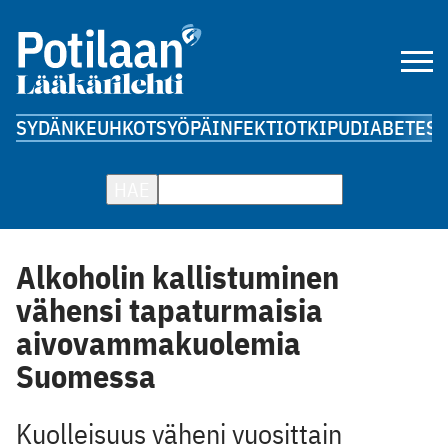
SYDÄN
KEUHKOT
SYÖPÄ
INFEKTIOT
KIPU
DIABETES
A
HAE
Alkoholin kallistuminen
vähensi tapaturmaisia
aivovammakuolemia
Suomessa
Kuolleisuus väheni vuosittain