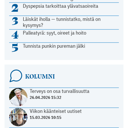
2
Dyspepsia tarkoittaa ylävatsaoireita
3
Läiskät iholla — tunnistatko, mistä on
kysymys?
4
Palleatyrä: syyt, oireet ja hoito
5
Tunnista punkin pureman jälki
KOLUMNI
Terveys on osa turvallisuutta
26.04.2026 15:32
Viikon käänteiset uutiset
15.03.2026 10:15