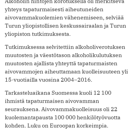
Alkoholin hintojen korotuksella oli merkitsevä
yhteys tapaturmaisesti aiheutuneiden
aivovammakuolemien vähenemiseen, selviää
Turun yliopistollisen keskussairaalan ja Turun
yliopiston tutkimuksesta.
Tutkimuksessa selvitettiin alkoholiverotuksen
muutosten ja väestötason alkoholikulutuksen
muutosten ajallista yhteyttä tapaturmaisten
aivovammojen aiheuttamaan kuolleisuuteen yli
15-vuotiailla vuosina 2004–2016.
Tarkasteluaikana Suomessa kuoli 12 100
ihmistä tapaturmaisen aivovamman
seurauksena. Aivovammakuolleisuus oli 22
kuolemantapausta 100 000 henkilötyövuotta
kohden. Luku on Euroopan korkeimpia.