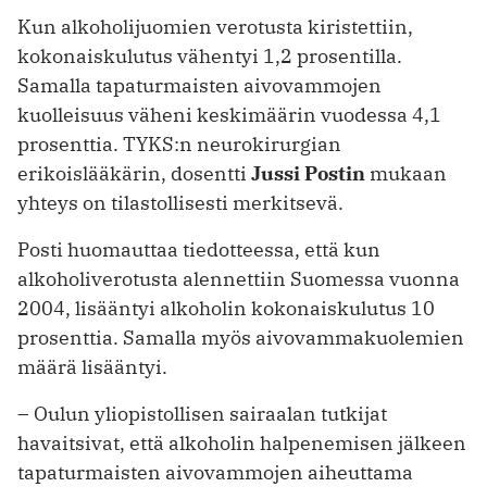
Kun alkoholijuomien verotusta kiristettiin,
kokonaiskulutus vähentyi 1,2 prosentilla.
Samalla tapaturmaisten aivovammojen
kuolleisuus väheni keskimäärin vuodessa 4,1
prosenttia. TYKS:n neurokirurgian
erikoislääkärin, dosentti
Jussi Postin
mukaan
yhteys on tilastollisesti merkitsevä.
Posti huomauttaa tiedotteessa, että kun
alkoholiverotusta alennettiin Suomessa vuonna
2004, lisääntyi alkoholin kokonaiskulutus 10
prosenttia. Samalla myös aivovammakuolemien
määrä lisääntyi.
– Oulun yliopistollisen sairaalan tutkijat
havaitsivat, että alkoholin halpenemisen jälkeen
tapaturmaisten aivovammojen aiheuttama