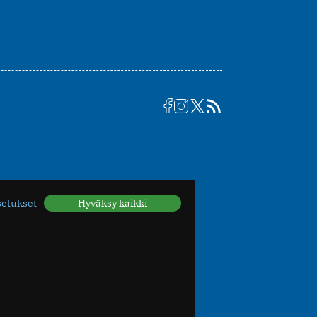
setukset
Hyväksy kaikki