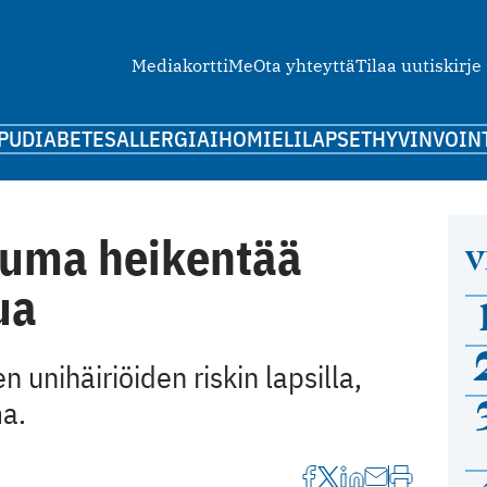
Mediakortti
Me
Ota yhteyttä
Tilaa uutiskirje
PU
DIABETES
ALLERGIA
IHO
MIELI
LAPSET
HYVINVOIN
tuma heikentää
V
ua
n unihäiriöiden riskin lapsilla,
ma.