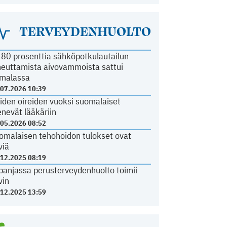
TERVEYDENHUOLTO
i 80 prosenttia sähköpotkulautailun
heuttamista aivovammoista sattui
malassa
.07.2026 10:39
iden oireiden vuoksi suomalaiset
nevät lääkäriin
.05.2026 08:52
omalaisen tehohoidon tulokset ovat
viä
.12.2025 08:19
panjassa perusterveydenhuolto toimii
vin
.12.2025 13:59