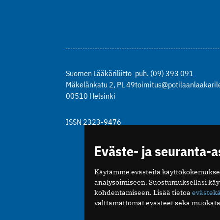
Suomen Lääkäriliitto
puh. (09) 393 091
Mäkelänkatu 2, PL 49
toimitus@potilaanlaakarile
00510 Helsinki
ISSN 2323-9476
Eväste- ja seuranta-
Käytämme evästeitä käyttökokemukse
analysoimiseen. Suostumuksellasi kä
kohdentamiseen. Lisää tietoa
evästek
välttämättömät evästeet sekä muokata