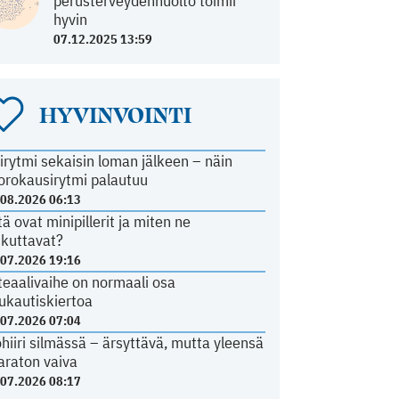
perusterveydenhuolto toimii
hyvin
07.12.2025 13:59
HYVINVOINTI
irytmi sekaisin loman jälkeen – näin
orokausirytmi palautuu
.08.2026 06:13
tä ovat minipillerit ja miten ne
ikuttavat?
.07.2026 19:16
teaalivaihe on normaali osa
ukautiskiertoa
.07.2026 07:04
ohiiri silmässä – ärsyttävä, mutta yleensä
araton vaiva
.07.2026 08:17