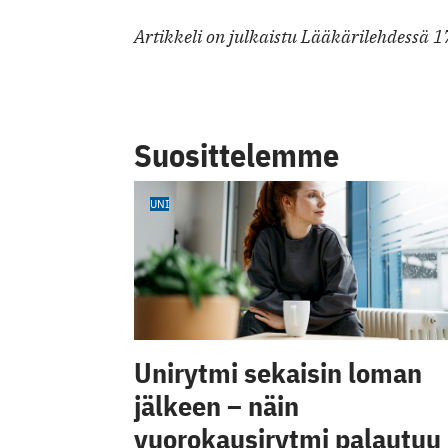
Artikkeli on julkaistu Lääkärilehdessä 
Suosittelemme
UNI
Unirytmi sekaisin loman
jälkeen – näin
vuorokausirytmi palautuu