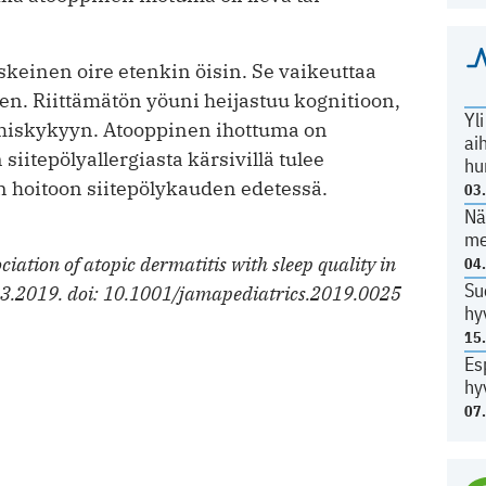
keinen oire etenkin öisin. Se vaikeuttaa
en. Riittämätön yöuni heijastuu kognitioon,
Yl
imiskykyyn. Atooppinen ihottuma on
ai
siitepölyallergiasta kärsivillä tulee
hu
 hoitoon siitepölykauden edetessä.
03
Nä
me
ation of atopic dermatitis with sleep quality in
04
Su
4.3.2019. doi: 10.1001/jamapediatrics.2019.0025
hy
15
Es
hy
07