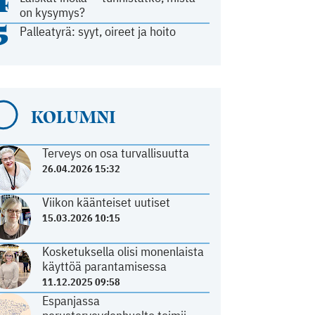
4
on kysymys?
5
Palleatyrä: syyt, oireet ja hoito
KOLUMNI
Terveys on osa turvallisuutta
26.04.2026 15:32
Viikon käänteiset uutiset
15.03.2026 10:15
Kosketuksella olisi monenlaista
käyttöä parantamisessa
11.12.2025 09:58
Espanjassa