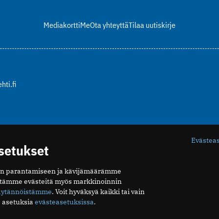
Mediakortti
Me
Ota yhteyttä
Tilaa uutiskirje
hti.fi
Evästea
asetukset
n parantamiseen ja kävijämäärämme
ytämme evästeitä myös markkinoinnin
äytännöistämme
. Voit hyväksyä kaikki tai vain
 asetuksia
evästeasetuksissa
.