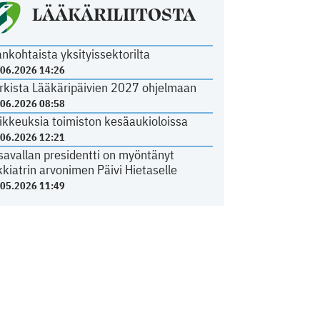
LÄÄKÄRILIITOSTA
ankohtaista yksityissektorilta
.06.2026 14:26
rkista Lääkäripäivien 2027 ohjelmaan
.06.2026 08:58
ikkeuksia toimiston kesäaukioloissa
.06.2026 12:21
savallan presidentti on myöntänyt
kkiatrin arvonimen Päivi Hietaselle
.05.2026 11:49