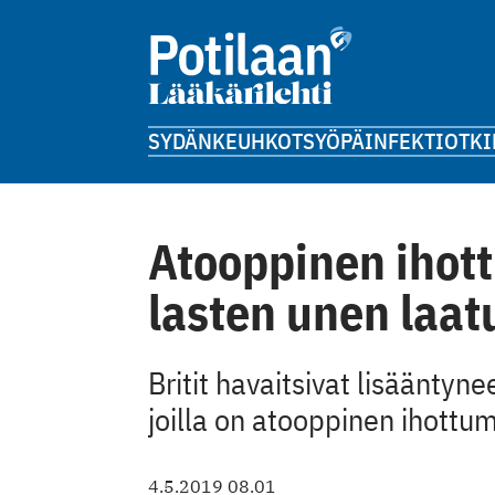
SYDÄN
KEUHKOT
SYÖPÄ
INFEKTIOT
KI
Atooppinen ihot
lasten unen laat
Britit havaitsivat lisääntynee
joilla on atooppinen ihottu
4.5.2019 08.01