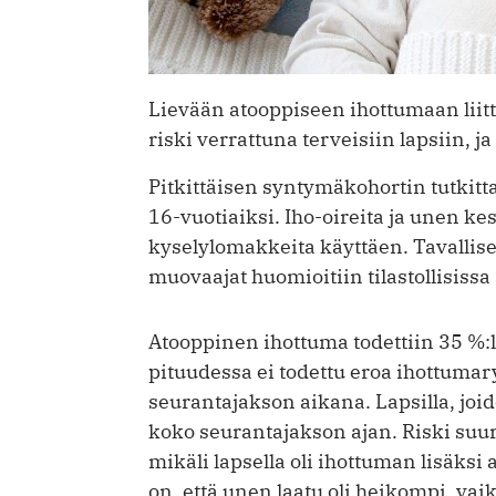
Lievään atooppiseen ihottumaan lii
riski verrattuna terveisiin lapsiin, 
Pitkittäisen syntymäkohortin tutkitta
16-vuotiaiksi. Iho-oireita ja unen kes
kyselylomakkeita käyttäen. Tavalliset
muovaajat huomioitiin tilastollisissa
Atooppinen ihottuma todettiin 35 %:ll
pituudessa ei todettu eroa ihottumar
seurantajakson aikana. Lapsilla, joid
koko seurantajakson ajan. Riski suur
mikäli lapsella oli ihottuman lisäks
on, että unen laatu oli heikompi, vai