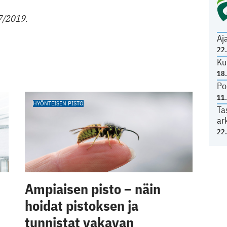
17/2019.
Aj
22
Ku
18
Po
11
HYÖNTEISEN PISTO
Ta
ar
22
Ampiaisen pisto – näin
hoidat pistoksen ja
tunnistat vakavan