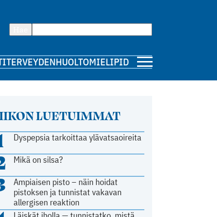
Hae
TI
TERVEYDENHUOLTO
MIELIPIDE
IIKON LUETUIMMAT
1
Dyspepsia tarkoittaa ylävatsaoireita
2
Mikä on silsa?
3
Ampiaisen pisto – näin hoidat
pistoksen ja tunnistat vakavan
allergisen reaktion
Läiskät iholla — tunnistatko, mistä