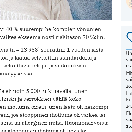
ttyi 40 % suurempi heikompien yönunien
ja vaikea ekseema nosti riskitason 70 %:iin.
via (n = 13 988) seurattiin 1 vuoden iästä
Un
toa ja laatua selvitettiin standardoituja
vu
 sekoittavat tekijät ja vaikutuksen
05
Mi
 analyyseissä.
va
26
a eli noin 5 000 tutkittavalla. Unen
Lu
yhmän ja verrokkien välillä koko
ku
en ihottuma oireili, unen laatu oli heikompi
24
El
eni, jos atooppinen ihottuma oli vaikea tai
va
i astma tai allerginen nuha. Huomionarvoista
15
kka atooppinen ihotuma oli lievä tai