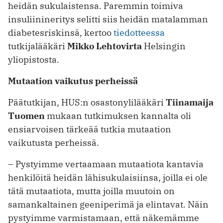
heidän sukulaistensa. Paremmin toimiva
insuliinineritys selitti siis heidän matalamman
diabetesriskinsä, kertoo
tiedotteessa
tutkijalääkäri
Mikko Lehtovirta
Helsingin
yliopistosta.
Mutaation vaikutus perheissä
Päätutkijan, HUS:n osastonylilääkäri
Tiinamaija
Tuomen
mukaan tutkimuksen kannalta oli
ensiarvoisen tärkeää tutkia mutaation
vaikutusta perheissä.
– Pystyimme vertaamaan mutaatiota kantavia
henkilöitä heidän lähisukulaisiinsa, joilla ei ole
tätä mutaatiota, mutta joilla muutoin on
samankaltainen geeniperimä ja elintavat. Näin
pystyimme varmistamaan, että näkemämme