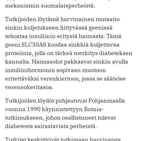
mekanismin suomalaisperheistä.
Tutkijoiden löytämä harvinainen mutaatio
sinkin kuljetukseen liittyvässä geenissä
tehostaa insuliinin eritystä haimasta. Tämä
geeni SLC30A8 koodaa sinkkiä kuljettavaa
proteiinia, jolla on tärkeä merkitys diabeteksen
kannalta. Haimasolut pakkaavat sinkin avulla
insuliinihormonin sopivaan muotoon
eritettäväksi verenkiertoon, jossa se säätelee
verensokeritasoa.
Tutkijoiden löydöt pohjautuvat Pohjanmaalla
vuonna 1990 käynnistettyyn Botnia-
tutkimukseen, johon osallistuneet tulevat
diabetesta sairastavista perheistä.
Tutkijat keskittyivät tutkimaan harvinaista