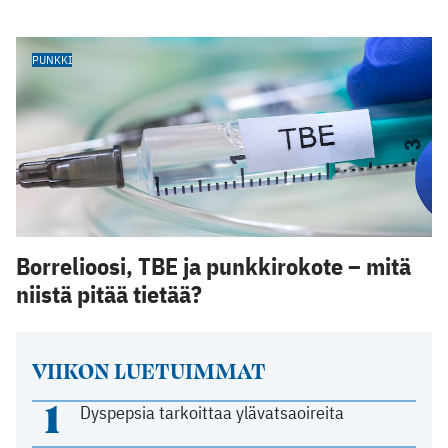
PUNKKI
Borrelioosi, TBE ja punkkirokote – mitä
niistä pitää tietää?
VIIKON LUETUIMMAT
1
Dyspepsia tarkoittaa ylävatsaoireita