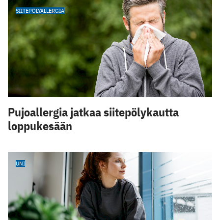
SIITEPÖLYALLERGIA
Pujoallergia jatkaa siitepölykautta
loppukesään
UNI