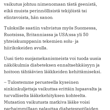
vaikutus johtuu nimenomaan tästä geenistä,
eikä muista perinnöllisistä tekijöistä tai
elintavoista, hän sanoo.
Tuloksille saatiin vahvistus myös Suomessa,
Ruotsissa, Britanniassa ja USA:ssa yli 50
yhteiskumppanin tekemien solu- ja
hiirikokeiden avulla.
Uusi tieto suojamekanismeista voi tuoda uusia
näkökulmia diabeteksen ennaltaehkäisyyn ja
hoitoon tähtäävien lääkkeiden kehittämiseksi.
– Tulostemme perusteella kyseinen
sinkinkuljettaja vaikuttaa erittäin lupaavalta ja
turvalliselta lääkekehityksen kohteelta.
Mutaation vaikutusta matkiva lääke voisi
parhaimmillaan palauttaa diabetespotilaiden