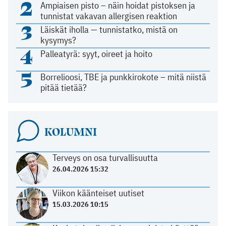
2
Ampiaisen pisto – näin hoidat pistoksen ja
tunnistat vakavan allergisen reaktion
3
Läiskät iholla — tunnistatko, mistä on
kysymys?
4
Palleatyrä: syyt, oireet ja hoito
5
Borrelioosi, TBE ja punkkirokote – mitä niistä
pitää tietää?
KOLUMNI
Terveys on osa turvallisuutta
26.04.2026 15:32
Viikon käänteiset uutiset
15.03.2026 10:15