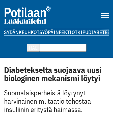
SYDÄN
KEUHKOT
SYÖPÄ
INFEKTIOT
KIPU
DIABETES
A
HAE
Diabetekselta suojaava uusi
biologinen mekanismi löytyi
Suomalaisperheistä löytynyt
harvinainen mutaatio tehostaa
insuliinin eritystä haimassa.