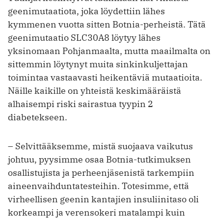
geenimutaatiota, joka löydettiin lähes
kymmenen vuotta sitten Botnia-perheistä. Tätä
geenimutaatio SLC30A8 löytyy lähes
yksinomaan Pohjanmaalta, mutta maailmalta on
sittemmin löytynyt muita sinkinkuljettajan
toimintaa vastaavasti heikentäviä mutaatioita.
Näille kaikille on yhteistä keskimääräistä
alhaisempi riski sairastua tyypin 2
diabetekseen.
– Selvittääksemme, mistä suojaava vaikutus
johtuu, pyysimme osaa Botnia-tutkimuksen
osallistujista ja perheenjäsenistä tarkempiin
aineenvaihduntatesteihin. Totesimme, että
virheellisen geenin kantajien insuliinitaso oli
korkeampi ja verensokeri matalampi kuin