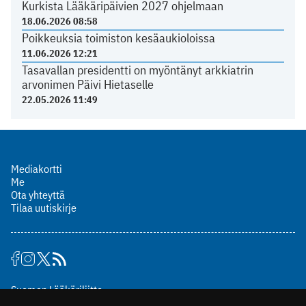
Kurkista Lääkäripäivien 2027 ohjelmaan
18.06.2026 08:58
Poikkeuksia toimiston kesäaukioloissa
11.06.2026 12:21
Tasavallan presidentti on myöntänyt arkkiatrin
arvonimen Päivi Hietaselle
22.05.2026 11:49
Mediakortti
Me
Ota yhteyttä
Tilaa uutiskirje
Suomen Lääkäriliitto
Mäkelänkatu 2, PL 49