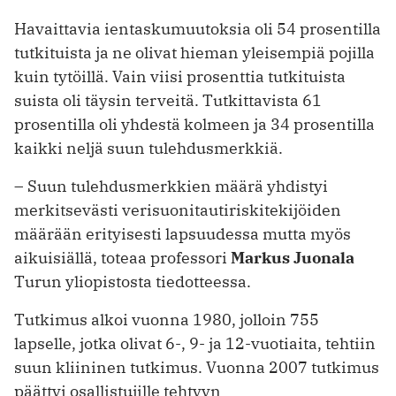
Havaittavia ientaskumuutoksia oli 54 prosentilla
tutkituista ja ne olivat hieman yleisempiä pojilla
kuin tytöillä. Vain viisi prosenttia tutkituista
suista oli täysin terveitä. Tutkittavista 61
prosentilla oli yhdestä kolmeen ja 34 prosentilla
kaikki neljä suun tulehdusmerkkiä.
– Suun tulehdusmerkkien määrä yhdistyi
merkitsevästi verisuonitautiriskitekijöiden
määrään erityisesti lapsuudessa mutta myös
aikuisiällä, toteaa professori
Markus Juonala
Turun yliopistosta tiedotteessa.
Tutkimus alkoi vuonna 1980, jolloin 755
lapselle, jotka olivat 6-, 9- ja 12-vuotiaita, tehtiin
suun kliininen tutkimus. Vuonna 2007 tutkimus
päättyi osallistujille tehtyyn