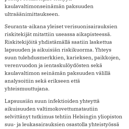
kaulavaltimonseinämän paksuuden
ultraäänimittaukseen.
Seuranta-aikana yleiset verisuonisairauksien
riskitekijät mitattiin useassa aikapisteessä.
Riskitekijöitä yhdistämällä saatiin laskettua
lapsuuden ja aikuisiän riskikuorma. Yhteys
suun tulehdusmerkkien, karieksen, paikkojen,
verenvuodon ja ientaskulöydösten sekä
kaulavaltimon seinämän paksuuden välillä
analysoitiin sekä erikseen että
yhteismuuttujana.
Lapsuusiän suun infektioiden yhteyttä
aikuisuuden valtimokovettumatautiin
selvittänyt tutkimus tehtiin Helsingin yliopiston
suu- ja leukasairauksien osastolla yhteistyössä