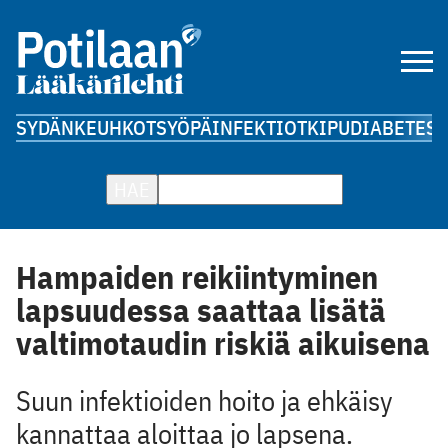
SYDÄN
KEUHKOT
SYÖPÄ
INFEKTIOT
KIPU
DIABETES
A
HAE
Hampaiden reikiintyminen
lapsuudessa saattaa lisätä
valtimotaudin riskiä aikuisena
Suun infektioiden hoito ja ehkäisy
kannattaa aloittaa jo lapsena.