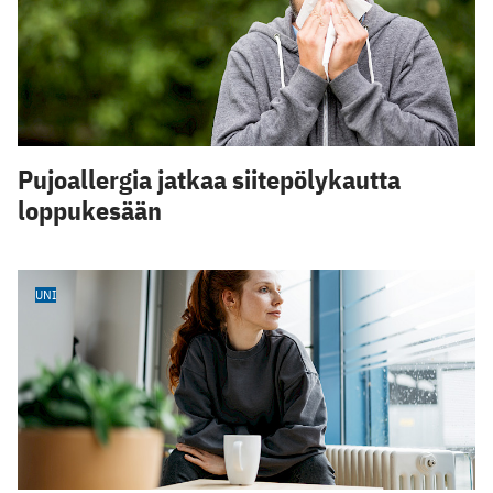
Pujoallergia jatkaa siitepölykautta
loppukesään
UNI