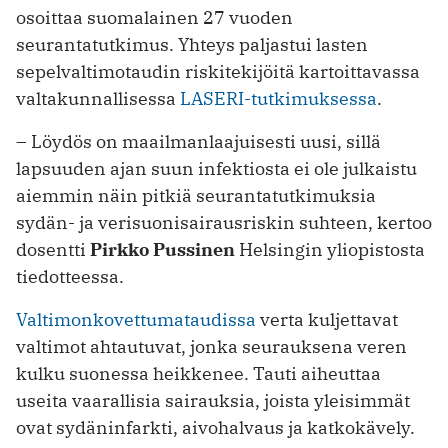
osoittaa suomalainen 27 vuoden
seurantatutkimus. Yhteys paljastui lasten
sepelvaltimotaudin riskitekijöitä kartoittavassa
valtakunnallisessa
LASERI-tutkimuksessa
.
– Löydös on maailmanlaajuisesti uusi, sillä
lapsuuden ajan suun infektiosta ei ole julkaistu
aiemmin näin pitkiä seurantatutkimuksia
sydän- ja verisuonisairausriskin suhteen, kertoo
dosentti
Pirkko Pussinen
Helsingin yliopistosta
tiedotteessa.
Valtimonkovettumataudissa
verta kuljettavat
valtimot ahtautuvat, jonka seurauksena veren
kulku suonessa heikkenee. Tauti aiheuttaa
useita vaarallisia sairauksia, joista yleisimmät
ovat sydäninfarkti, aivohalvaus ja katkokävely.