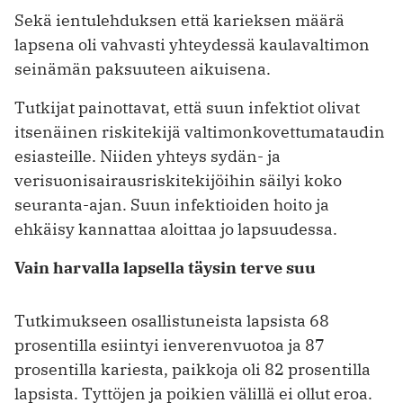
Sekä ientulehduksen että karieksen määrä
lapsena oli vahvasti yhteydessä kaulavaltimon
seinämän paksuuteen aikuisena.
Tutkijat painottavat, että suun infektiot olivat
itsenäinen riskitekijä valtimonkovettumataudin
esiasteille. Niiden yhteys sydän- ja
verisuonisairausriskitekijöihin säilyi koko
seuranta-ajan. Suun infektioiden hoito ja
ehkäisy kannattaa aloittaa jo lapsuudessa.
Vain harvalla lapsella täysin terve suu
Tutkimukseen osallistuneista lapsista 68
prosentilla esiintyi ienverenvuotoa ja 87
prosentilla kariesta, paikkoja oli 82 prosentilla
lapsista. Tyttöjen ja poikien välillä ei ollut eroa.