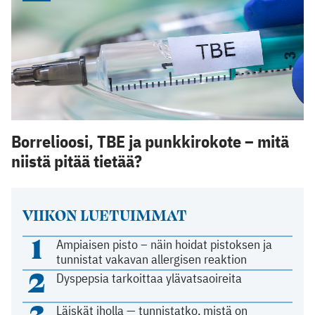
Borrelioosi, TBE ja punkkirokote – mitä
niistä pitää tietää?
VIIKON LUETUIMMAT
1
Ampiaisen pisto – näin hoidat pistoksen ja
tunnistat vakavan allergisen reaktion
2
Dyspepsia tarkoittaa ylävatsaoireita
3
Läiskät iholla — tunnistatko, mistä on