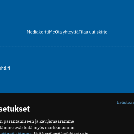
Mediakortti
Me
Ota yhteyttä
Tilaa uutiskirje
hti.fi
Evästea
asetukset
n parantamiseen ja kävijämäärämme
ytämme evästeitä myös markkinoinnin
äytännöistämme
. Voit hyväksyä kaikki tai vain