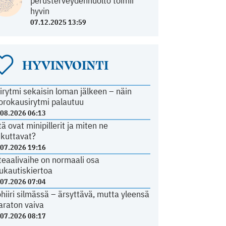
perusterveydenhuolto toimii
hyvin
07.12.2025 13:59
HYVINVOINTI
irytmi sekaisin loman jälkeen – näin
orokausirytmi palautuu
.08.2026 06:13
tä ovat minipillerit ja miten ne
ikuttavat?
.07.2026 19:16
teaalivaihe on normaali osa
ukautiskiertoa
.07.2026 07:04
ohiiri silmässä – ärsyttävä, mutta yleensä
araton vaiva
.07.2026 08:17