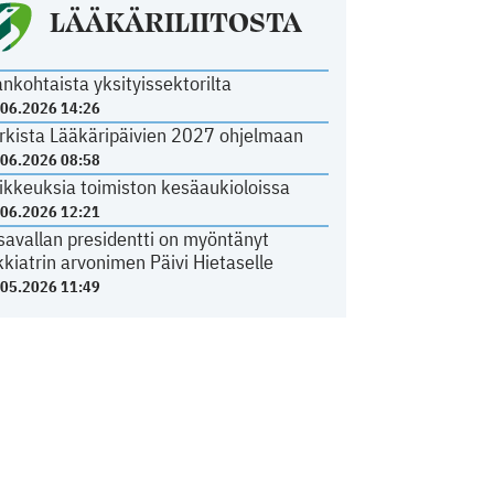
LÄÄKÄRILIITOSTA
ankohtaista yksityissektorilta
.06.2026 14:26
rkista Lääkäripäivien 2027 ohjelmaan
.06.2026 08:58
ikkeuksia toimiston kesäaukioloissa
.06.2026 12:21
savallan presidentti on myöntänyt
kkiatrin arvonimen Päivi Hietaselle
.05.2026 11:49