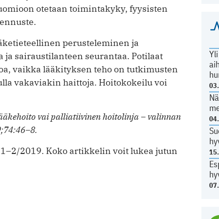
huomioon otetaan toimintakyky, fyysisten
 ennuste.
äketieteellinen perusteleminen ja
Yl
a ja sairaustilanteen seurantaa. Potilaat
ai
toa, vaikka lääkityksen teho on tutkimusten
hu
lla vakaviakin haittoja. Hoitokokeilu voi
03
Nä
me
äkehoito vai palliatiivinen hoitolinja – valinnan
04
9;74:46–8.
Su
hy
 1–2/2019. Koko artikkelin voit lukea jutun
15
Es
hy
07