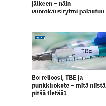
jälkeen – näin
vuorokausirytmi palautuu
PUNKKI
Borrelioosi, TBE ja
punkkirokote – mitä niistä
pitää tietää?