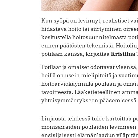
Kun syöpä on levinnyt, realistiset v
hidastava hoito tai siirtyminen oir
keskustella hoitosuunnitelmasta pot
ennen päätösten tekemistä. Hoitoli
potilaan kanssa, kirjoittaa
Kristiina
Potilaat ja omaiset odottavat yleensä,
heillä on usein mielipiteitä ja vaati
hoitoarviokäynnillä potilaan ja omai
tavoitteesta. Lääketieteellinen ammat
yhteisymmärrykseen pääsemisessä.
Linjausta tehdessä tulee kartoittaa p
monisairaiden potilaiden levinneen
ensisijaisesti elämänlaadun ylläpitäm