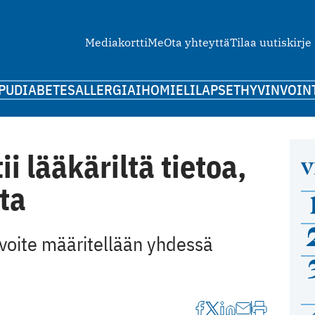
Mediakortti
Me
Ota yhteyttä
Tilaa uutiskirje
PU
DIABETES
ALLERGIA
IHO
MIELI
LAPSET
HYVINVOIN
ii lääkäriltä tietoa,
V
tta
voite määritellään yhdessä