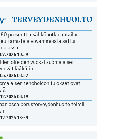
TERVEYDENHUOLTO
i 80 prosenttia sähköpotkulautailun
heuttamista aivovammoista sattui
malassa
.07.2026 10:39
iden oireiden vuoksi suomalaiset
nevät lääkäriin
.05.2026 08:52
omalaisen tehohoidon tulokset ovat
viä
.12.2025 08:19
panjassa perusterveydenhuolto toimii
vin
.12.2025 13:59