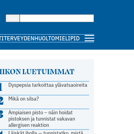
Hae
TI
TERVEYDENHUOLTO
MIELIPIDE
IIKON LUETUIMMAT
1
Dyspepsia tarkoittaa ylävatsaoireita
2
Mikä on silsa?
3
Ampiaisen pisto – näin hoidat
pistoksen ja tunnistat vakavan
allergisen reaktion
Läiskät iholla — tunnistatko, mistä