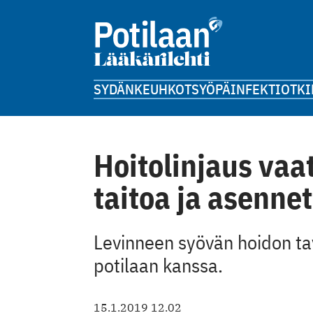
SYDÄN
KEUHKOT
SYÖPÄ
INFEKTIOT
KI
Hoitolinjaus vaat
taitoa ja asenne
Levinneen syövän hoidon ta
potilaan kanssa.
15.1.2019 12.02