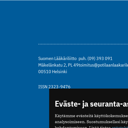
Suomen Lääkäriliitto
puh. (09) 393 091
Mäkelänkatu 2, PL 49
toimitus@potilaanlaakarile
00510 Helsinki
ISSN 2323-9476
Eväste- ja seuranta-
Käytämme evästeitä käyttökokemukse
analysoimiseen. Suostumuksellasi kä
kohdentamiseen. Lisää tietoa
evästek