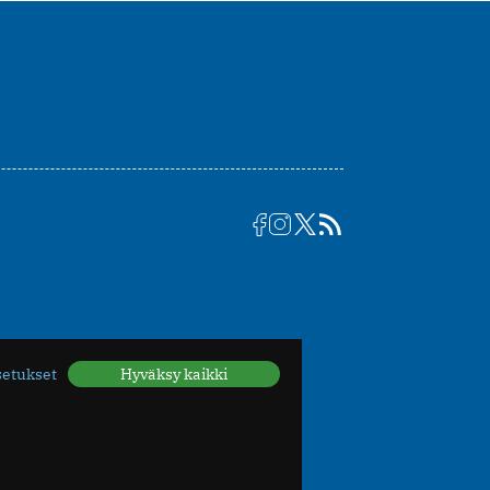
setukset
Hyväksy kaikki