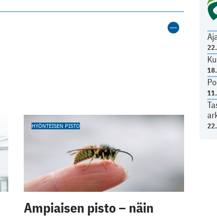
Aj
22
Ku
18
Po
11
Ta
ar
22
HYÖNTEISEN PISTO
Ampiaisen pisto – näin