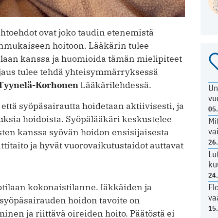
aihtoehdot ovat joko taudin etenemistä
eenmukaiseen hoitoon. Lääkärin tulee
ilaan kanssa ja huomioida tämän mielipiteet
njaus tulee tehdä yhteisymmärryksessä
 Tyynelä-Korhonen
Lääkärilehdessä.
Un
vu
 että syöpäsairautta hoidetaan aktiivisesti, ja
05
muksia hoidoista. Syöpälääkäri keskustelee
Mi
va
sten kanssa syövän hoidon ensisijaisesta
26
titaito ja hyvät vuorovaikutustaidot auttavat
Lu
ku
24
El
otilaan kokonaistilanne. Iäkkäiden ja
va
 syöpäsairauden hoidon tavoite on
15
inen ja riittävä oireiden hoito. Päätöstä ei