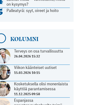
4
on kysymys?
5
Palleatyrä: syyt, oireet ja hoito
KOLUMNI
Terveys on osa turvallisuutta
26.04.2026 15:32
Viikon käänteiset uutiset
15.03.2026 10:15
Kosketuksella olisi monenlaista
käyttöä parantamisessa
11.12.2025 09:58
Espanjassa