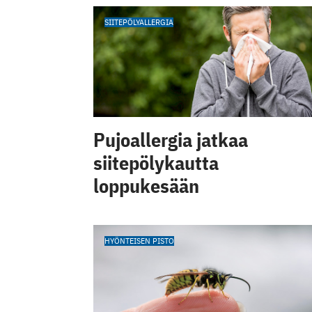
SIITEPÖLYALLERGIA
Pujoallergia jatkaa
siitepölykautta
loppukesään
HYÖNTEISEN PISTO