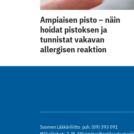
Ampiaisen pisto – näin
hoidat pistoksen ja
tunnistat vakavan
allergisen reaktion
Suomen Lääkäriliitto
puh. (09) 393 091
Mäkelänkatu 2, PL 49
toimitus@potilaanlaakarile