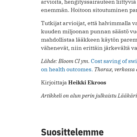
arvioita, hengitys­sairauteen liittyviä
enemmän. Hoitoon sitou­tuminen par
Tutkijat arvioijat, että halvimmalla v
kuuden miljoonan punnan säästö vuo
mahdollistaa lääkkeen käytön parem
vähenevät, niin erittäin järkevältä va
Lähde: Bloom CI ym.
Cost saving of swi
on health outcomes.
Thorax, verkossa 
Kirjoittaja
Heikki Ekroos
Artikkeli on alun perin julkaistu Lääkär
Suosittelemme