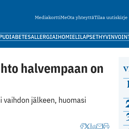
Mediakortti
Me
Ota yhteyttä
Tilaa uutiskirje
PU
DIABETES
ALLERGIA
IHO
MIELI
LAPSET
HYVINVOIN
aihto halvempaan on
V
i vaihdon jälkeen, huomasi