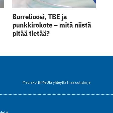
Borrelioosi, TBE ja
punkkirokote – mitä niistä
pitää tietää?
Mediakortti
Me
Ota yhteyttä
Tilaa uutiskirje
hti.fi