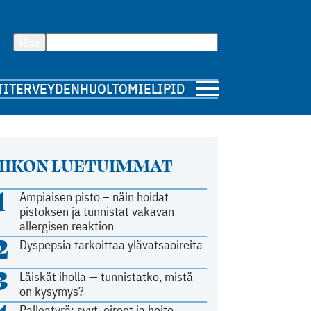
Hae
TI
TERVEYDENHUOLTO
MIELIPIDE
IIKON LUETUIMMAT
1
Ampiaisen pisto – näin hoidat
pistoksen ja tunnistat vakavan
allergisen reaktion
2
Dyspepsia tarkoittaa ylävatsaoireita
3
Läiskät iholla — tunnistatko, mistä
on kysymys?
Palleatyrä: syyt, oireet ja hoito