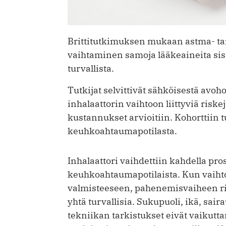
Brittitutkimuksen mukaan astma- ta
vaihtaminen samoja lääkeaineita si
turvallista.
Tutkijat selvittivät sähköisestä avo­
inhalaattorin vaihtoon liittyviä ris
kustannukset ­arvioitiin. Kohorttiin 
keuhkoahtaumapotilasta.
Inhalaattori vaihdettiin kahdella pros
keuhko­ahtauma­potilaista. Kun vaihto
valmisteeseen, pahenemisvaiheen risk
yhtä turvallisia. Suku­puoli, ikä, sair
tekniikan tarkis­tukset eivät vaikutt