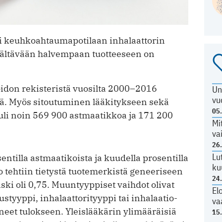
i keuhkoahtauma­potilaan inhalaattorin
sältävään halvempaan tuotteeseen on
hoidon rekisteristä vuosilta 2000–2016
Un
vu
kejä. Myös sitoutuminen lääkitykseen sekä
05
tuli noin 569 900 ­astmaatikkoa ja 171 200
Mi
va
26
Lu
entilla ­astmaatikoista ja kuudella prosentilla
ku
 tehtiin tietystä tuotemerkistä ­geneeriseen
24
i oli 0,75. ­Muun­tyyppiset vaihdot olivat
El
austyyppi, inhalaattorityyppi tai inhalaatio­
va
aneet tulokseen. Yleislääkärin ylimääräisiä
15