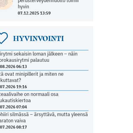
perusterveydenhuolto toimii
hyvin
07.12.2025 13:59
HYVINVOINTI
irytmi sekaisin loman jälkeen – näin
orokausirytmi palautuu
.08.2026 06:13
tä ovat minipillerit ja miten ne
ikuttavat?
.07.2026 19:16
teaalivaihe on normaali osa
ukautiskiertoa
.07.2026 07:04
ohiiri silmässä – ärsyttävä, mutta yleensä
araton vaiva
.07.2026 08:17