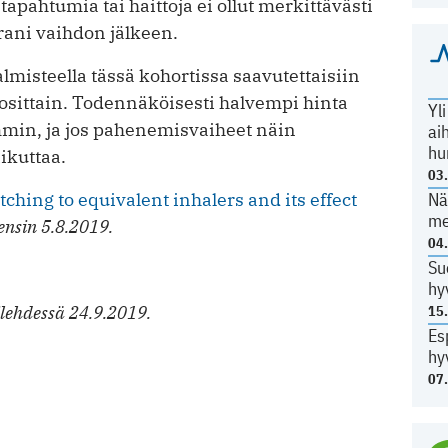
 tapahtumia tai haittoja ei ollut merkittävästi
ani vaihdon jälkeen.
almisteella tässä kohortissa saavutettaisiin
sittain. Todennäköisesti halvempi hinta
Yl
min, ja jos pahenemisvaiheet näin
ai
hu
ikuttaa.
03
Nä
tching to equivalent inhalers and its effect
me
ensin 5.8.2019.
04
Su
hy
ilehdessä 24.9.2019.
15
Es
hy
07