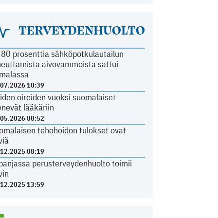
TERVEYDENHUOLTO
i 80 prosenttia sähköpotkulautailun
heuttamista aivovammoista sattui
malassa
.07.2026 10:39
iden oireiden vuoksi suomalaiset
nevät lääkäriin
.05.2026 08:52
omalaisen tehohoidon tulokset ovat
viä
.12.2025 08:19
panjassa perusterveydenhuolto toimii
vin
.12.2025 13:59