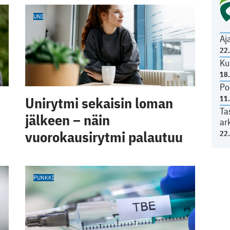
UNI
Aj
22
Ku
18
Po
Unirytmi sekaisin loman
11
Ta
jälkeen – näin
ar
vuorokausirytmi palautuu
22
PUNKKI