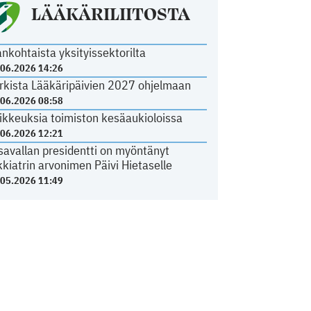
LÄÄKÄRILIITOSTA
ankohtaista yksityissektorilta
.06.2026 14:26
rkista Lääkäripäivien 2027 ohjelmaan
.06.2026 08:58
ikkeuksia toimiston kesäaukioloissa
.06.2026 12:21
savallan presidentti on myöntänyt
kkiatrin arvonimen Päivi Hietaselle
.05.2026 11:49