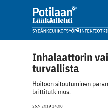
SYDÄN
KEUHKOT
SYÖPÄ
INFEKTIOT
KI
Inhalaattorin v
turvallista
Hoitoon sitoutuminen paran
brittitutkimus.
26.9.2019 14.00