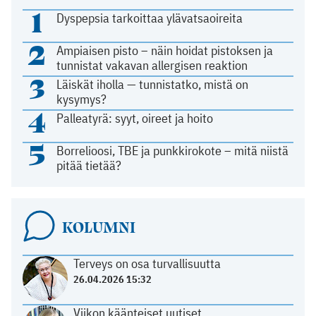
1
Dyspepsia tarkoittaa ylävatsaoireita
2
Ampiaisen pisto – näin hoidat pistoksen ja
tunnistat vakavan allergisen reaktion
3
Läiskät iholla — tunnistatko, mistä on
kysymys?
4
Palleatyrä: syyt, oireet ja hoito
5
Borrelioosi, TBE ja punkkirokote – mitä niistä
pitää tietää?
KOLUMNI
Terveys on osa turvallisuutta
26.04.2026 15:32
Viikon käänteiset uutiset