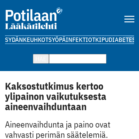
SYDÄN
KEUHKOT
SYÖPÄ
INFEKTIOT
KIPU
DIABETES
A
HAE
Kaksostutkimus kertoo
ylipainon vaikutuksesta
aineenvaihduntaan
Aineenvaihdunta ja paino ovat
vahvasti perimän säätelemiä.