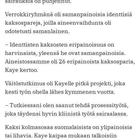
sairauksia oli puhjennut.
Verrokkiryhmänä oli samanpainoisia identtisiä
kaksospareja, joilla aineenvaihdunta oli
odotetusti samanlainen.
– Identtisten kaksosten eripainoisuus on
harvinaista, yleensä he ovat samanpainoisia.
Aineistossamme oli 26 eripainoista kaksosparia,
Kaye kertoo.
Väitöstutkimus oli Kayelle pitkä projekti, joka
kesti työn ohella lähes kymmenen vuotta.
– Tutkiessani olen saanut tehdä prosessityötä,
joka täydensi hyvin kliinistä työtä sairaalassa.
Kaksi kolmasosaa suomalaisista on ylipainoisia
tai lihavia. Kaye kaipaa mukaan talkoisiin