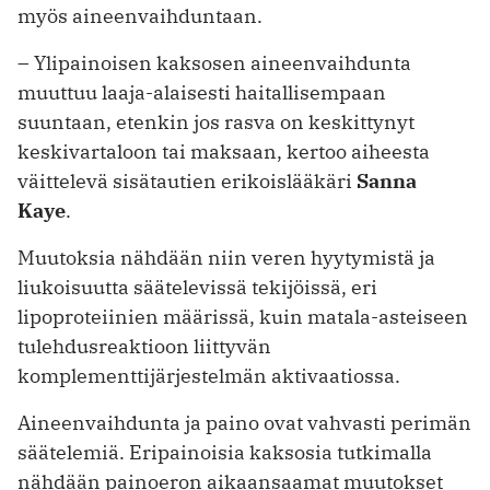
myös aineenvaihduntaan.
– Ylipainoisen kaksosen aineenvaihdunta
muuttuu laaja-alaisesti haitallisempaan
suuntaan, etenkin jos rasva on keskittynyt
keskivartaloon tai maksaan, kertoo aiheesta
väittelevä sisätautien erikoislääkäri
Sanna
Kaye
.
Muutoksia nähdään niin veren hyytymistä ja
liukoisuutta säätelevissä tekijöissä, eri
lipoproteiinien määrissä, kuin matala-asteiseen
tulehdusreaktioon liittyvän
komplementtijärjestelmän aktivaatiossa.
Aineenvaihdunta ja paino ovat vahvasti perimän
säätelemiä. Eripainoisia kaksosia tutkimalla
nähdään painoeron aikaansaamat muutokset