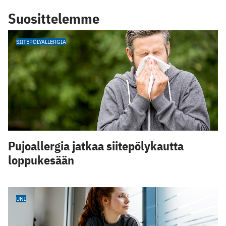
Suosittelemme
SIITEPÖLYALLERGIA
Pujoallergia jatkaa siitepölykautta
loppukesään
UNI