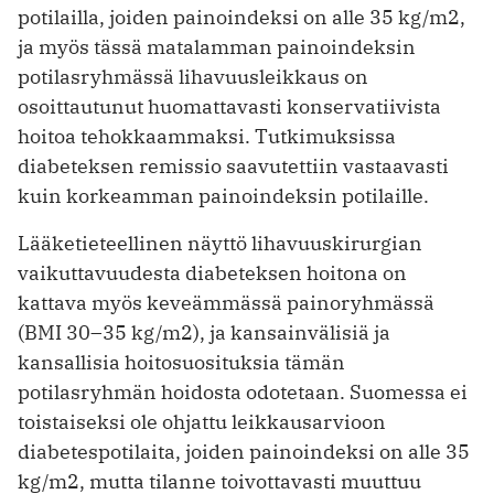
potilailla, joiden painoindeksi on alle 35 kg/m2,
ja myös tässä matalamman painoindeksin
potilasryhmässä lihavuusleik­kaus on
osoittautunut huomattavasti konservatiivista
hoitoa tehokkaammaksi. Tutkimuksissa
diabeteksen remissio saavutettiin vastaavasti
kuin korkeamman painoindeksin potilaille.
Lääketieteellinen näyttö lihavuuskirurgian
vaikuttavuudesta diabeteksen hoitona on
kattava myös keveämmässä painoryhmässä
(BMI 30–35 kg/m2), ja kansainvälisiä ja
kansallisia hoitosuosituksia tämän
potilasryhmän hoidosta odotetaan. Suomessa ei
toistaiseksi ole ohjattu leikkausarvioon
diabetespotilaita, joiden painoindeksi on alle 35
kg/m2, mutta tilanne toivottavasti muuttuu