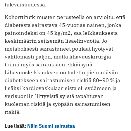
tulevaisuudessa.
Kohorttitutkimusten perusteella on arvioitu, että
diabetesta sairastava 45-vuotias nainen, jonka
painoindeksi on 45 kg/m2, saa leikkauksesta
keskimäärin seitsemän lisäelinvuotta. Jo
metabolisesti sairastuneet potilaat hyötyvät
välittömästi paljon, mutta lihavuuskirurgia
toimii myös sairauksien ehkäisynä.
Lihavuusleikkauksen on todettu pienentävän
diabetekseen sairastumisen riskiä 80–90 % ja
lisäksi kardiovaskulaarisista eli sydämeen ja
verisuoniin liittyvistä syistä tapahtuvan
kuoleman riskiä ja syöpään sairastumisen
riskiä.
Lue lisää:
Näin Suomi sairastaa