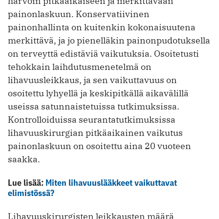
harvoin pitkäaikaiseen ja merkittävään
painonlaskuun. Konservatiivinen
painonhallinta on kuitenkin kokonaisuutena
merkittävä, ja jo pienelläkin painonpudotuksella
on terveyttä edistäviä vaikutuksia. Osoitetusti
tehokkain laihdutusmenetelmä on
lihavuusleikkaus, ja sen vaikuttavuus on
osoitettu lyhyellä ja keskipitkällä aikavälillä
useissa satunnaistetuissa tutkimuksissa.
Kontrolloiduissa seurantatutkimuksissa
lihavuuskirurgian pitkäaikainen vaikutus
painonlaskuun on osoitettu aina 20 vuoteen
saakka.
Lue lisää:
Miten lihavuuslääkkeet vaikuttavat
elimistössä?
Lihavuuskirurgisten leikkausten määrä