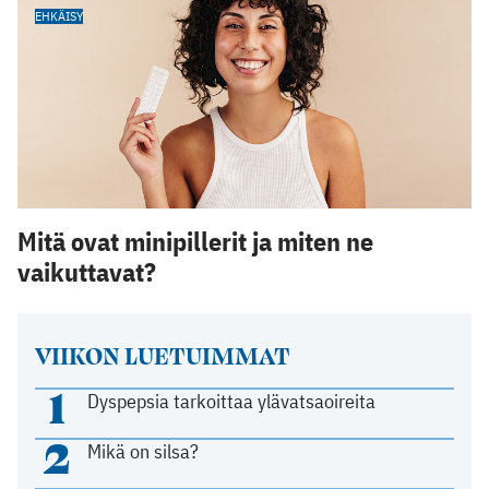
EHKÄISY
Mitä ovat minipillerit ja miten ne
vaikuttavat?
VIIKON LUETUIMMAT
1
Dyspepsia tarkoittaa ylävatsaoireita
2
Mikä on silsa?