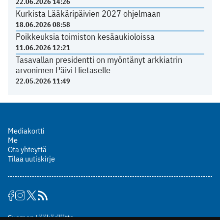
22.06.2026 14:26
Kurkista Lääkäripäivien 2027 ohjelmaan
18.06.2026 08:58
Poikkeuksia toimiston kesäaukioloissa
11.06.2026 12:21
Tasavallan presidentti on myöntänyt arkkiatrin
arvonimen Päivi Hietaselle
22.05.2026 11:49
Mediakortti
Me
Ota yhteyttä
Tilaa uutiskirje
Suomen Lääkäriliitto