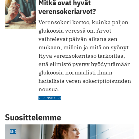
Mitkä ovat hyvät
verensokeriarvot?
Verensokeri kertoo, kuinka paljon
glukoosia veressä on. Arvot
vaihtelevat päivän aikana sen
mukaan, milloin ja mitä on syönyt.
Hyvä verensokeritaso tarkoittaa,
että elimistö pystyy hyödyntämään
glukoosia normaalisti ilman
haitallista veren sokeripitoisuuden
nousua.
VERENSOKERI
Suosittelemme
UNI