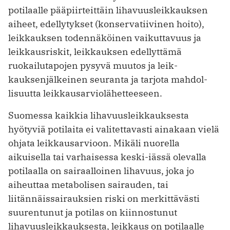
potilaalle pääpiirteittäin lihavuusleikkauksen
aiheet, edellytykset (konservatiivinen hoito),
leikkauksen todennäköinen vaikuttavuus ja
leikkausriskit, leikkauksen edellyttämä
ruokailutapojen pysyvä muutos ja leik­
kauksenjälkeinen seuranta ja tarjota mahdol­
lisuutta leikkausarviolähetteeseen.
Suomessa kaikkia lihavuusleikkauksesta
hyötyviä potilaita ei valitettavasti ainakaan vielä
ohjata leikkausarvioon. Mikäli nuorella
aikuisella tai varhaisessa keski-iässä olevalla
potilaalla on sairaalloinen lihavuus, joka jo
aiheuttaa metabolisen sairauden, tai
liitännäissairauksien riski on merkittävästi
suurentunut ja potilas on kiinnostunut
lihavuusleikkauksesta, leikkaus on potilaalle