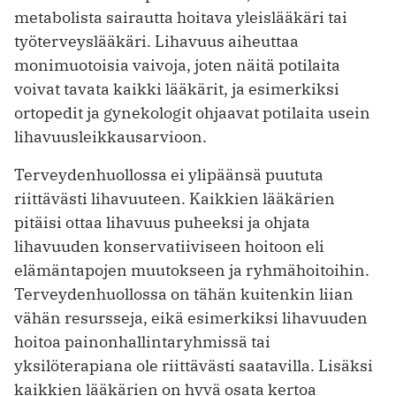
metabolista sairautta hoitava yleislääkäri tai
työterveyslääkäri. Lihavuus aiheuttaa
monimuotoisia vaivoja, joten näitä potilaita
voivat tavata kaikki lääkärit, ja esimerkiksi
ortopedit ja gynekologit ohjaavat potilaita usein
lihavuusleikkausarvioon.
Terveydenhuollossa ei ylipäänsä puututa
riittävästi lihavuuteen. Kaikkien lääkärien
pitäisi ottaa lihavuus puheeksi ja ohjata
lihavuuden konservatiiviseen hoitoon eli
elämäntapojen muutokseen ja ryhmähoitoihin.
Terveydenhuollossa on tähän kuitenkin liian
vähän resursseja, eikä esimerkiksi lihavuuden
hoitoa painonhallintaryhmissä tai
yksilöterapiana ole riittävästi saatavilla. Lisäksi
kaikkien lääkärien on hyvä osata kertoa