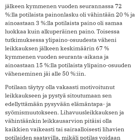
jälkeen kymmenen vuoden seurannassa 72
%:lla potilaista painonlasku oli vähintään 20 % ja
ainoastaan 3 %:lla potilaista paino oli samaa
luokkaa kuin alkuperäinen paino. Toisessa
tutkimuksessa yli­paino-osuudesta väheni
leikkauksen jälkeen keskimäärin 67 %
kymmenen vuoden seuranta-­aikana ja
ainoastaan 15 %:lla potilaista ylipaino-osuuden
väheneminen jäi alle 50 %:iin.
Potilaan täytyy olla vakaasti motivoitunut
leikkaukseen ja pystyä sitoutumaan sen
edellyttämään pysyvään elämäntapa- ja
syömismuutokseen. Lihavuusleikkauksen ja
vähintäänkin leikkausarvion pitäisi olla
kaikkien vaikeasti tai sairaalloisesti lihavien
potilaiden saatavilla, mikäli potilas voidaan