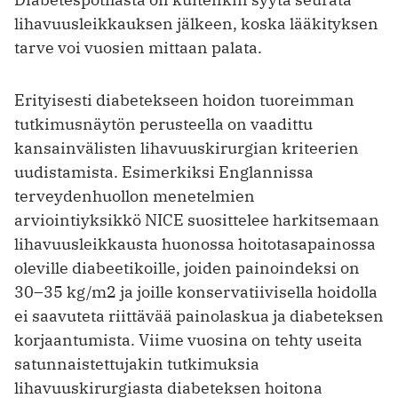
lihavuusleikkauksen jälkeen, koska lääkityksen
tarve voi vuosien mittaan palata.
Erityisesti diabetekseen hoidon tuoreimman
tutkimusnäytön perusteella on vaadittu
kansainvälisten lihavuuskirurgian kriteerien
uudistamista. Esimerkiksi Englannissa
terveydenhuollon menetelmien
arviointiyksikkö NICE suosittelee harkitsemaan
lihavuusleikkausta huonossa hoitotasapainossa
oleville diabeetikoille, joiden painoindeksi on
30–35 kg/m2 ja joille konservatiivisella hoidolla
ei saavuteta riittävää painolaskua ja diabeteksen
korjaantumista. Viime vuosina on tehty useita
satunnaistettujakin tutkimuksia
lihavuuskirurgiasta diabeteksen hoitona