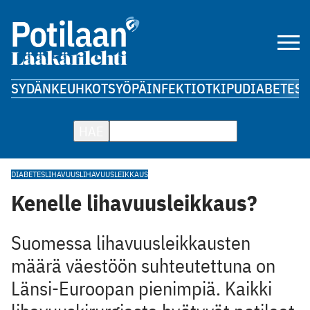
SYDÄN
KEUHKOT
SYÖPÄ
INFEKTIOT
KIPU
DIABETES
A
HAE
DIABETES
LIHAVUUS
LIHAVUUSLEIKKAUS
Kenelle lihavuusleikkaus?
Suomessa lihavuusleikkausten
määrä väestöön suhteutettuna on
Länsi-Euroopan pienimpiä. Kaikki