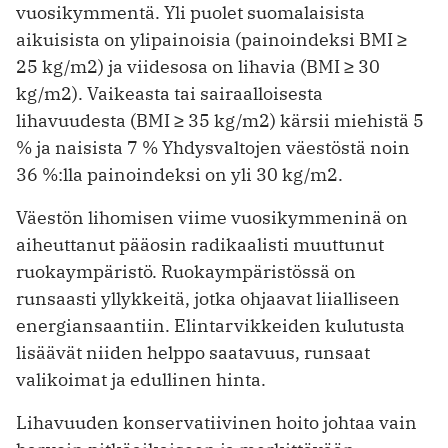
vuosikymmentä. Yli puolet suomalaisista
aikuisista on ylipainoisia (painoindeksi BMI ≥
25 kg/m2) ja viidesosa on lihavia (BMI ≥ 30
kg/m2). Vaikeasta tai sairaalloisesta
lihavuudesta (BMI ≥ 35 kg/m2) kärsii miehistä 5
% ja naisista 7 % Yhdysvaltojen väestöstä noin
36 %:lla painoindeksi on yli 30 kg/m2.
Väestön lihomisen viime vuosikymmeninä on
aiheuttanut pääosin radikaalisti muuttunut
ruokaympäristö. Ruokaympäristössä on
runsaasti yllykkeitä, jotka ohjaavat liialliseen
energiansaantiin. Elintarvikkeiden kulutusta
lisäävät niiden helppo saatavuus, runsaat
valikoimat ja edullinen hinta.
Lihavuuden konservatiivinen hoito johtaa vain