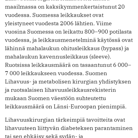
maailmassa on kaksikymmenkertaistunut 20
vuodessa. Suomessa leikkaukset ovat
yleistyneet vuodesta 2006 lähtien. Viime
vuosina Suomessa on leikattu 800–900 potilasta
vuodessa, ja leikkausmenetelminä käytössä ovat
lähinnä mahalaukun ohitusleikkaus (bypass) ja
mahalaukun kavennusleikkaus (sleeve).
Ruotsissa leikkausmäärä on tasaantunut 6 000–
7 000 leikkaukseen vuodessa. Suomen
Lihavuus- ja metabolisen kirurgian yhdistyksen
ja ruotsalaisen lihavuusleikkausrekisterin
mukaan Suomen väestöön suhteutettu
leikkausmäärä on Länsi-Euroopan pienimpiä.
Lihavuuskirurgian tärkeimpiä tavoitteita ovat
lihavuuteen liittyvän diabeteksen parantaminen
tai sen ehkäisy sekä sydän- ja