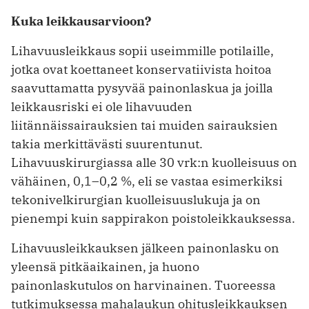
Kuka leikkausarvioon?
Lihavuusleikkaus sopii useimmille potilaille,
jotka ovat koettaneet konservatiivista hoitoa
saavuttamatta pysyvää painonlaskua ja joilla
leikkausriski ei ole lihavuuden
liitännäissairauk­sien tai muiden sairauksien
takia merkittävästi suurentunut.
Lihavuuskirurgiassa alle 30 vrk:n kuolleisuus on
vähäinen, 0,1–0,2 %, eli se vastaa esimerkiksi
tekonivelkirurgian kuolleisuuslukuja ja on
pienempi kuin sappirakon poistoleikkauksessa.
Lihavuusleikkauksen jälkeen painonlasku on
yleensä pitkäaikainen, ja huono
painonlaskutulos on harvinainen. Tuoreessa
tutkimuksessa mahalaukun ohitusleikkauksen