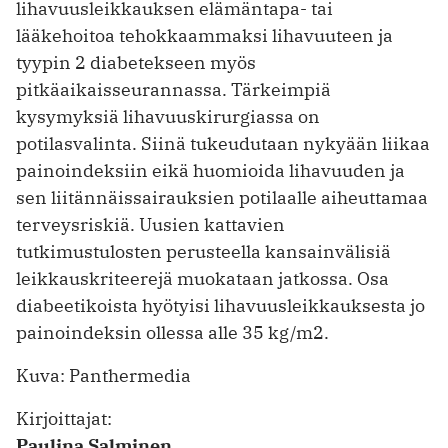
lihavuusleikkauksen elämäntapa- tai
lääkehoitoa tehokkaammaksi lihavuuteen ja
tyypin 2 diabetekseen myös
pitkäaikaisseurannassa. Tärkeimpiä
kysymyksiä lihavuuskirurgiassa on
potilasvalinta. Siinä tukeudutaan nykyään liikaa
painoindeksiin eikä huomioida lihavuuden ja
sen liitännäissairauksien potilaalle aiheuttamaa
terveysriskiä. Uusien kattavien
tutkimustulosten perusteella kansainvälisiä
leikkauskriteerejä muokataan jatkossa. Osa
diabeetikoista hyötyisi lihavuusleikkauksesta jo
painoindeksin ollessa alle 35 kg/m2.
Kuva: Panthermedia
Kirjoittajat:
Paulina Salminen