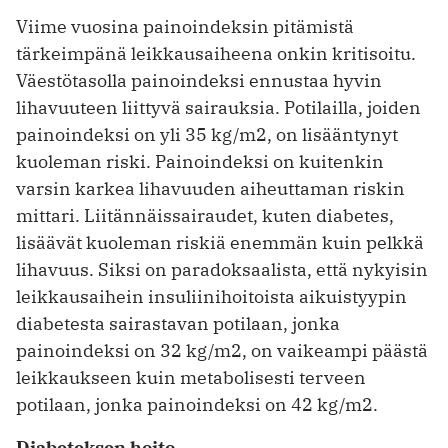
Viime vuosina painoindeksin pitämistä
tärkeimpänä leikkausaiheena onkin kritisoitu.
Väestötasolla painoindeksi ennustaa hyvin
lihavuuteen liittyvä sairauksia. Potilailla, joiden
painoindeksi on yli 35 kg/m2, on lisääntynyt
kuoleman riski. Painoindeksi on kuitenkin
varsin karkea lihavuuden aiheuttaman riskin
mittari. Liitännäissairaudet, kuten diabetes,
lisäävät kuoleman riskiä enemmän kuin pelkkä
lihavuus. Siksi on paradoksaalista, että nykyisin
leikkausaihein insuliinihoitoista aikuistyypin
diabetesta sairastavan potilaan, jonka
painoindeksi on 32 kg/m2, on vaikeampi päästä
leik­kaukseen kuin metabolisesti terveen
potilaan, jonka painoindeksi on 42 kg/m2.
Diabeteksen hoito