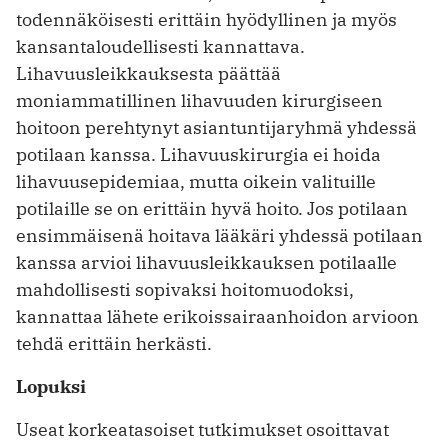
todennäköisesti erittäin hyödyllinen ja myös
kansantaloudellisesti kannattava.
Lihavuusleikkauksesta päättää
moniammatillinen ­lihavuuden kirurgiseen
hoitoon perehtynyt asian­tuntijaryhmä yhdessä
potilaan kanssa. Lihavuuskirurgia ei hoida
lihavuusepidemiaa, mutta oikein valituille
potilaille se on erittäin hyvä hoito. Jos potilaan
ensimmäisenä hoitava lääkäri yhdessä potilaan
kanssa arvioi liha­vuus­leik­kauksen potilaalle
mahdollisesti sopivaksi hoitomuodoksi,
kannattaa lähete erikoissairaanhoidon arvioon
tehdä erittäin herkästi.
Lopuksi
Useat korkeatasoiset tutkimukset osoittavat