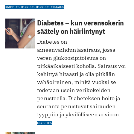
DIABETES
LIHAVUUS
LIHAVUUSLEIKKAUS
Diabetes – kun verensokerin
säätely on häiriintynyt
Diabetes on
aineenvaihduntasairaus, jossa
veren glukoosipitoisuus on
pitkäaikaisesti koholla. Sairaus voi
kehittyä hitaasti ja olla pitkään
vähäoireinen, minkä vuoksi se
todetaan usein verikokeiden
perusteella. Diabeteksen hoito ja
seuranta perustuvat sairauden
tyyppiin ja yksilölliseen arvioon.
DIABETES