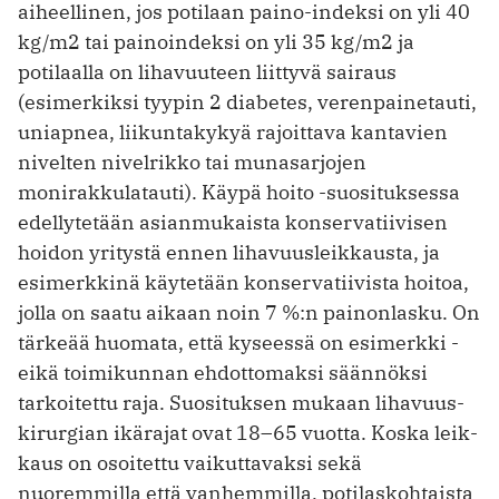
aiheellinen, jos potilaan paino-indeksi on yli 40
kg/m2 tai painoindeksi on yli 35 kg/m2 ja
potilaalla on lihavuuteen liittyvä sairaus
(esimerkiksi tyypin 2 diabetes, verenpainetauti,
uniapnea, liikuntakykyä rajoittava kanta­vien
nivelten nivelrikko tai munasarjojen
monirakkulatauti). Käypä hoito -suosituksessa
edellytetään asianmukaista konservatiivisen
hoidon yritystä ennen lihavuusleikkausta, ja
esimerkkinä käytetään konservatiivista hoitoa,
jolla on saatu aikaan noin 7 %:n painonlasku. On
tärkeää huomata, että kyseessä on esimerkki ­
eikä toimikunnan ehdottomaksi säännöksi
tarkoitettu raja. Suosituksen mukaan lihavuus­
kirurgian ikärajat ovat 18–65 vuotta. Koska leik­
kaus on osoitettu vaikuttavaksi sekä
nuoremmilla että vanhemmilla, potilaskohtaista