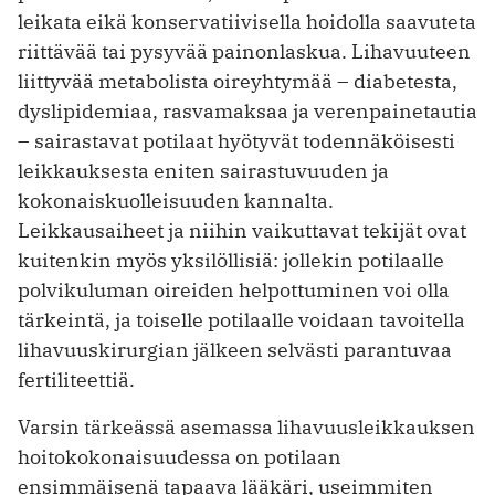
leikata eikä konservatiivisella hoidolla saavuteta
riittävää tai pysyvää painonlaskua. Lihavuuteen
liittyvää metabolista oireyhtymää – diabetesta,
dyslipidemiaa, rasvamaksaa ja verenpainetautia
– sairastavat potilaat hyötyvät todennäköisesti
leikkauksesta eniten sairastuvuuden ja
kokonaiskuolleisuuden kannalta.
Leikkausaiheet ja niihin vaikuttavat tekijät ovat
kuitenkin myös yksilöllisiä: jollekin potilaalle
polvikuluman oireiden helpottuminen voi olla
tärkeintä, ja toiselle potilaalle voidaan tavoitella
lihavuuskirurgian jälkeen selvästi parantuvaa
fertiliteettiä.
Varsin tärkeässä asemassa lihavuusleikkauksen
hoitokokonaisuudessa on potilaan
ensimmäisenä tapaava lääkäri, useimmiten