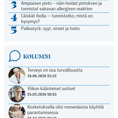
3
Ampiaisen pisto – näin hoidat pistoksen ja
tunnistat vakavan allergisen reaktion
4
Läiskät iholla — tunnistatko, mistä on
kysymys?
5
Palleatyrä: syyt, oireet ja hoito
KOLUMNI
Terveys on osa turvallisuutta
26.04.2026 15:32
Viikon käänteiset uutiset
15.03.2026 10:15
Kosketuksella olisi monenlaista käyttöä
parantamisessa