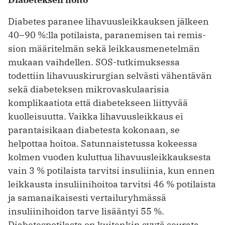
Diabetes paranee lihavuusleikkauksen jälkeen
40–90 %:lla potilaista, paranemisen tai remis­
sion määritelmän sekä leikkausmenetelmän
mukaan vaihdellen. SOS-tutkimuksessa
todettiin lihavuuskirurgian selvästi vähentävän
sekä diabeteksen mikrovaskulaarisia
komplikaatiota että diabetekseen liittyvää
kuolleisuutta. Vaikka lihavuusleikkaus ei
parantaisikaan diabetesta kokonaan, se
helpottaa hoitoa. Satunnaistetussa kokeessa
kolmen vuoden kuluttua lihavuusleikkauksesta
vain 3 % potilaista tarvitsi insuliinia, kun ennen
leikkausta insuliinihoitoa tarvitsi 46 % potilaista
ja samanaikaisesti vertailuryhmässä
insuliinihoidon tarve lisääntyi 55 %.
Diabetespotilasta on kuitenkin syytä seurata