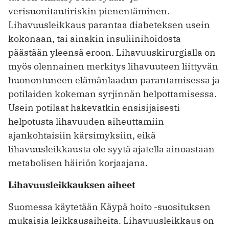
verisuonitautiriskin pienentäminen.
Lihavuusleikkaus parantaa diabeteksen usein
kokonaan, tai ainakin insuliinihoidosta
päästään yleensä eroon. Lihavuuskirurgialla on
myös olennainen merkitys lihavuuteen liittyvän
huonontuneen elämänlaadun parantamisessa ja
potilaiden kokeman syrjinnän helpottamisessa.
Usein potilaat hakevatkin ensisijaisesti
helpotusta lihavuuden aiheuttamiin
ajankohtaisiin kärsimyksiin, eikä
lihavuusleikkausta ole syytä ajatella ainoastaan
metabolisen häiriön korjaajana.
Lihavuusleikkauksen aiheet
Suomessa käytetään Käypä hoito -suosituksen
mukaisia leikkausaiheita. Lihavuusleikkaus on