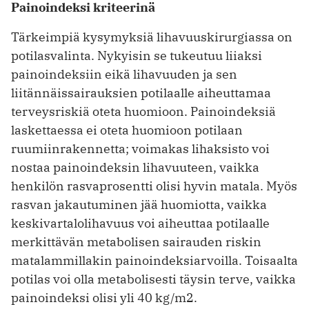
Painoindeksi kriteerinä
Tärkeimpiä kysymyksiä lihavuuskirurgiassa on
potilasvalinta. Nykyisin se tukeutuu liiaksi
painoindeksiin eikä lihavuuden ja sen
liitännäissairauksien potilaalle aiheuttamaa
terveysriskiä oteta huomioon. Painoindeksiä
laskettaessa ei oteta huomioon potilaan
ruumiinrakennetta; voimakas lihaksisto voi
nostaa painoindeksin lihavuuteen, vaikka
henkilön rasvaprosentti olisi hyvin matala. Myös
rasvan jakautuminen jää huomiotta, vaikka
keskivartalolihavuus voi aiheut­taa potilaalle
merkittävän metabolisen sairauden riskin
matalammillakin painoindeksiarvoilla. Toisaalta
potilas voi olla metabolisesti täysin terve, vaikka
painoindeksi olisi yli 40 kg/m2.