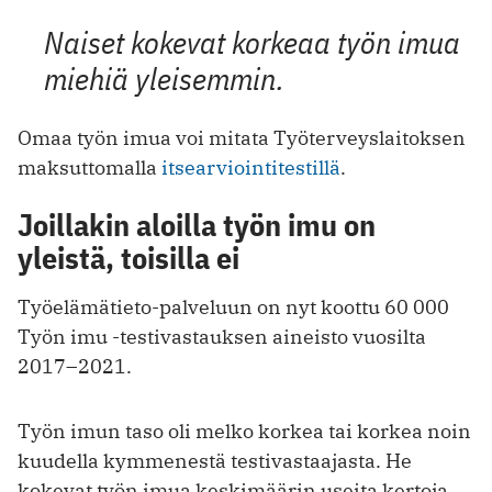
Naiset kokevat korkeaa työn imua
miehiä yleisemmin.
Omaa työn imua voi mitata Työterveyslaitoksen
maksuttomalla
itsearviointitestillä
.
Joillakin aloilla työn imu on
yleistä, toisilla ei
Työelämätieto-palveluun on nyt koottu 60 000
Työn imu -testivastauksen aineisto vuosilta
2017–2021.
Työn imun taso oli melko korkea tai korkea noin
kuudella kymmenestä testivastaajasta. He
kokevat työn imua keskimäärin useita kertoja