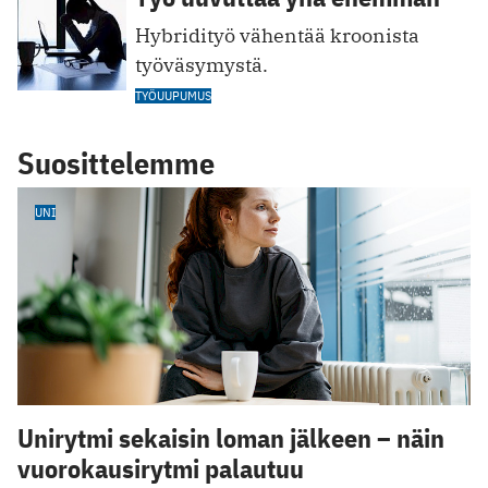
Hybridityö vähentää kroonista
työväsymystä.
TYÖUUPUMUS
Suosittelemme
UNI
Unirytmi sekaisin loman jälkeen – näin
vuorokausirytmi palautuu