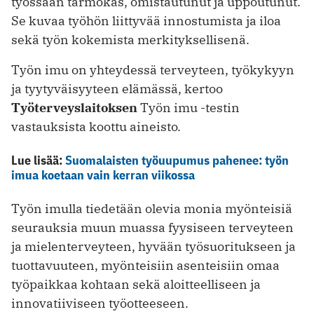
työssään tarmokas, omistautunut ja uppoutunut.
Se kuvaa työhön liittyvää innostumista ja iloa
sekä työn kokemista merkityksellisenä.
Työn imu on yhteydessä terveyteen, työkykyyn
ja tyytyväisyyteen elämässä, kertoo
Työterveyslaitoksen
Työn imu -testin
vastauksista koottu aineisto.
Lue lisää:
Suomalaisten työuupumus pahenee: työn
imua koetaan vain kerran viikossa
Työn imulla tiedetään olevia monia myönteisiä
seurauksia muun muassa fyysiseen terveyteen
ja mielenterveyteen, hyvään työsuoritukseen ja
tuottavuuteen, myönteisiin asenteisiin omaa
työpaikkaa kohtaan sekä aloitteelliseen ja
innovatiiviseen työotteeseen.