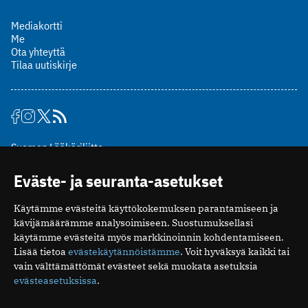
Mediakortti
Me
Ota yhteyttä
Tilaa uutiskirje
Suomen Lääkäriliitto
Mäkelänkatu 2, PL 49
Eväste- ja seuranta-asetukset
00510 Helsinki
puh. (09) 393 091
Käytämme evästeitä käyttökokemuksen parantamiseen ja
toimitus@potilaanlaakarilehti.fi
kävijämäärämme analysoimiseen. Suostumuksellasi
käytämme evästeitä myös markkinoinnin kohdentamiseen.
ISSN 2323-9476
Lisää tietoa
evästekäytännöistämme
. Voit hyväksyä kaikki tai
vain välttämättömät evästeet sekä muokata asetuksia
evästeasetuksissa
.