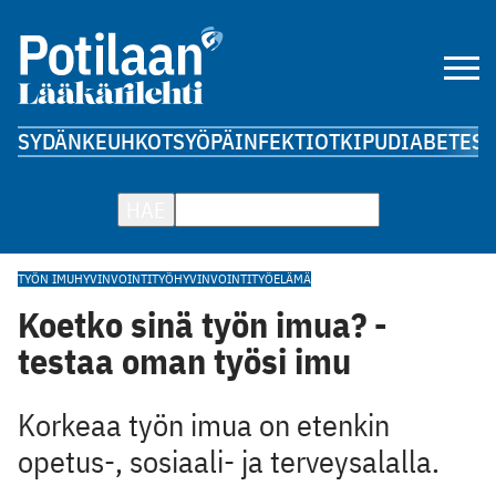
SYDÄN
KEUHKOT
SYÖPÄ
INFEKTIOT
KIPU
DIABETES
A
HAE
TYÖN IMU
HYVINVOINTI
TYÖHYVINVOINTI
TYÖELÄMÄ
Koetko sinä työn imua? -
testaa oman työsi imu
Korkeaa työn imua on etenkin
opetus-, sosiaali- ja terveysalalla.