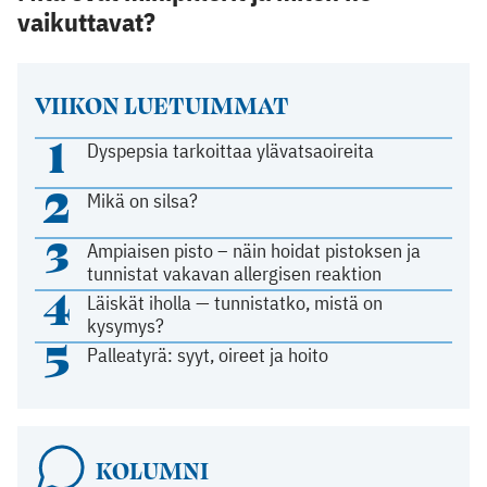
vaikuttavat?
VIIKON LUETUIMMAT
1
Dyspepsia tarkoittaa ylävatsaoireita
2
Mikä on silsa?
3
Ampiaisen pisto – näin hoidat pistoksen ja
tunnistat vakavan allergisen reaktion
4
Läiskät iholla — tunnistatko, mistä on
kysymys?
5
Palleatyrä: syyt, oireet ja hoito
KOLUMNI