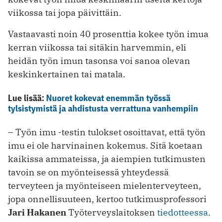
viikossa tai jopa päivittäin.
Vastaavasti noin 40 prosenttia kokee työn imua
kerran viikossa tai sitäkin harvemmin, eli
heidän työn imun tasonsa voi sanoa olevan
keskinkertainen tai matala.
Lue lisää:
Nuoret kokevat enemmän työssä
tylsistymistä ja ahdistusta verrattuna vanhempiin
– Työn imu -testin tulokset osoittavat, että työn
imu ei ole harvinainen kokemus. Sitä koetaan
kaikissa ammateissa, ja aiempien tutkimusten
tavoin se on myönteisessä yhteydessä
terveyteen ja myönteiseen mielenterveyteen,
jopa onnellisuuteen, kertoo tutkimusprofessori
Jari Hakanen
Työterveyslaitoksen
tiedotteessa
.