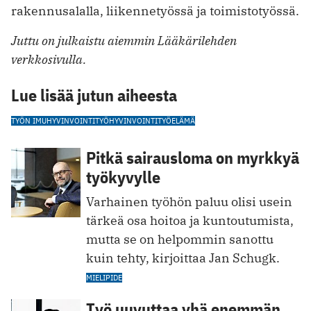
rakennusalalla, liikennetyössä ja toimistotyössä.
Juttu on julkaistu aiemmin Lääkärilehden
verkkosivulla.
Lue lisää jutun aiheesta
TYÖN IMU
HYVINVOINTI
TYÖHYVINVOINTI
TYÖELÄMÄ
Pitkä sairausloma on myrkkyä
työkyvylle
Varhainen työhön paluu olisi usein
tärkeä osa hoitoa ja kuntoutumista,
mutta se on helpommin sanottu
kuin tehty, kirjoittaa Jan Schugk.
MIELIPIDE
Työ uuvuttaa yhä enemmän