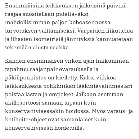
Ensimmäisinä leikkauksen jälkeisinä päivinä
raajaa suositellaan pidettäväksi
mahdollisimman paljon kohoasennossa
turvotuksen välttämiseksi. Varpaiden liikuttelua
ja lihasten isometrisiä jännityksiä kannustetaan
tekemään alusta saakka.
Kahden ensimmäisen viikon ajan liikkuminen
tapahtuu raajanpainovarauksella ja
päkiäponnistus on kielletty. Kaksi viikkoa
leikkauksesta poliklinikan lääkintävahtimestari
poistaa lastan ja ompeleet. Jalkaan asetetaan
akillesortoosi samaan tapaan kuin
konservatiivisessakin hoidossa. Myös varaus- ja
kotihoito-ohjeet ovat samanlaiset kuin
konservatiivisesti hoidetuilla.