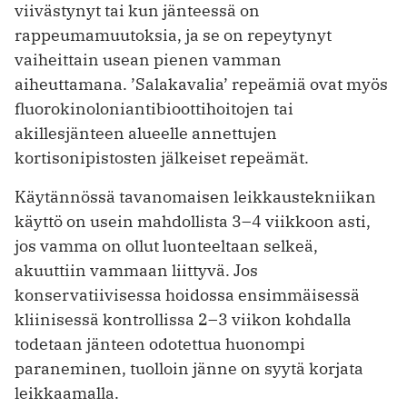
viivästynyt tai kun jänteessä on
rappeumamuutoksia, ja se on repeytynyt
vaiheittain usean pienen vamman
aiheuttamana. ’Salakavalia’ repeämiä ovat myös
fluorokinoloniantibioottihoitojen tai
akillesjänteen alueelle annettujen
kortisonipistosten jälkeiset repeämät.
Käytännössä tavanomaisen leikkaustekniikan
käyttö on usein mahdollista 3–4 viikkoon asti,
jos vamma on ollut luonteeltaan selkeä,
akuuttiin vammaan liittyvä. Jos
konservatiivisessa hoidossa ensimmäisessä
kliinisessä kontrollissa 2–3 viikon kohdalla
todetaan jänteen odotettua huonompi
paraneminen, tuolloin jänne on syytä korjata
leikkaamalla.