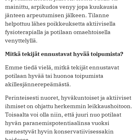
mainittu, arpikudos venyy jopa kuukausia
jänteen arpeutumisen jälkeen. Tilanne
helpottuu lähes poikkeuksetta aktiivisella
fysioterapialla ja potilaan omaehtoisella
venyttelyllä.
Mitkä tekijät ennustavat hyvää toipumista?
Emme tiedä vielä, mitkä tekijät ennustavat
potilaan hyvää tai huonoa toipumista
akillesjännerepeämästä.
Perinteisesti nuoret, hyväkuntoiset ja aktiiviset
ihmiset on ohjattu herkemmin leikkaushoitoon.
Toisaalta voi olla niin, että juuri nuo potilaat
hyvän paranemispotentiaalinsa vuoksi
menestyvät hyvin konservatiivisessakin
hoidossa.