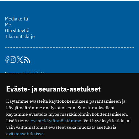
Mediakortti
Me
Ota yhteyttä
Tilaa uutiskirje
Suomen Lääkäriliitto
Mäkelänkatu 2, PL 49
Eväste- ja seuranta-asetukset
00510 Helsinki
puh. (09) 393 091
Käytämme evästeitä käyttökokemuksen parantamiseen ja
toimitus@potilaanlaakarilehti.fi
kävijämäärämme analysoimiseen. Suostumuksellasi
käytämme evästeitä myös markkinoinnin kohdentamiseen.
ISSN 2323-9476
Lisää tietoa
evästekäytännöistämme
. Voit hyväksyä kaikki tai
vain välttämättömät evästeet sekä muokata asetuksia
evästeasetuksissa
.