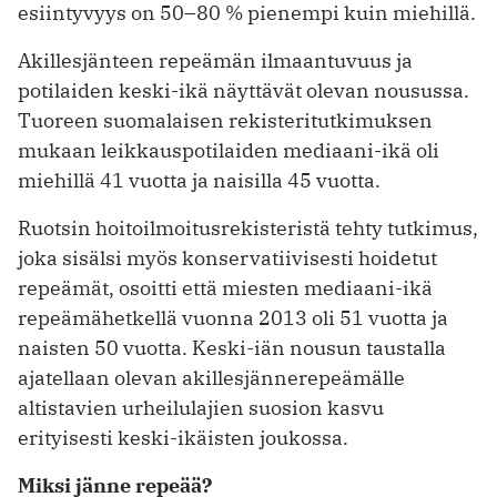
esiintyvyys on 50–80 % pienempi kuin miehillä.
Akillesjänteen repeämän ilmaantuvuus ja
potilaiden keski-ikä näyttävät olevan nousussa.
Tuoreen suomalaisen rekisteritutkimuksen
mukaan leikkauspotilaiden mediaani-ikä oli
miehillä 41 vuotta ja naisilla 45 vuotta.
Ruotsin hoitoilmoitusrekisteristä tehty tutkimus,
joka sisälsi myös konservatiivisesti hoidetut
repeämät, osoitti että miesten mediaani-ikä
repeämähetkellä vuonna 2013 oli 51 vuotta ja
naisten 50 vuotta. Keski-iän nousun taustalla
ajatellaan olevan akillesjännerepeämälle
altistavien urheilulajien suosion kasvu
erityisesti keski-ikäisten joukossa.
Miksi jänne repeää?