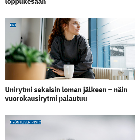
loppukesään
UNI
Unirytmi sekaisin loman jälkeen – näin
vuorokausirytmi palautuu
HYÖNTEISEN PISTO