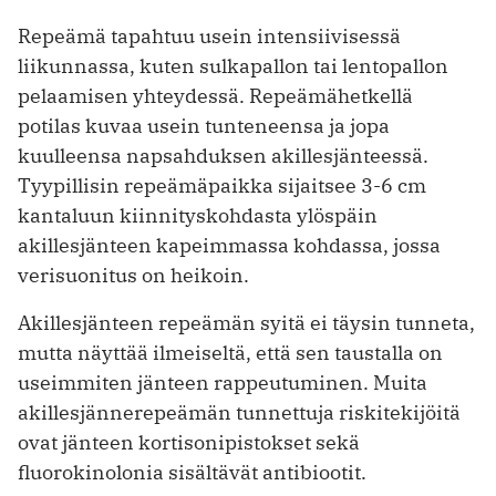
Repeämä tapahtuu usein intensiivisessä
liikunnassa, kuten sulkapallon tai lentopallon
pelaamisen yhteydessä. Repeämähetkellä
potilas kuvaa usein tunteneensa ja jopa
kuulleensa napsahduksen akillesjänteessä.
Tyypillisin repeämäpaikka sijaitsee 3-6 cm
kantaluun kiinnityskohdasta ylöspäin
akillesjänteen kapeimmassa kohdassa, jossa
verisuonitus on heikoin.
Akillesjänteen repeämän syitä ei täysin tunneta,
mutta näyttää ilmeiseltä, että sen taustalla on
useimmiten jänteen rappeutuminen. Muita
akillesjännerepeämän tunnettuja riskitekijöitä
ovat jänteen kortisonipistokset sekä
fluorokinolonia sisältävät antibiootit.