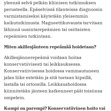
yleensä selvä pelkän kliinisen tutkimuksen
perusteella. Epäselvissä tilanteissa diagnoosin
varmistamiseksi käytetään yleisemmin
kaikututkimusta. Magneettikuvausta tarvitaan
lähinnä uusintarepeämien tai osittaisten
repeämien tutkintaan.
Miten akillesjänteen repeämää hoidetaan?
Akillesjännerepeämä voidaan hoitaa
konservatiivisesti tai leikkauksessa.
Konservatiivisessa hoidossa vammautuneen
jalan liike estetään ja sitä tuetaan kipsillä,
lastalla tai ortoosilla. Leikkaushoidossa
kiinnitetään jänteen katkenneet päät toisiinsa
ompelein.
Kumpi on parempi? Konservatiivinen hoito vai