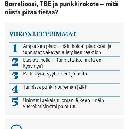
Borrelioosi, TBE ja punkkirokote – mitä
niistä pitää tietää?
VIIKON LUETUIMMAT
1
Ampiaisen pisto – näin hoidat pistoksen ja
tunnistat vakavan allergisen reaktion
2
Läiskät iholla — tunnistatko, mistä on
kysymys?
3
Palleatyrä: syyt, oireet ja hoito
4
Tunnista punkin pureman jälki
5
Unirytmi sekaisin loman jälkeen – näin
vuorokausirytmi palautuu