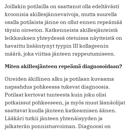
Joillakin potilailla on saattanut olla edeltävästi
kroonisia akillesjännevaivoja, mutta suurella
osalla potilaista jänne on ollut ennen repeämää
täysin oireeton. Katkenneista akillesjänteistä
leikkauksen yhteydessä otetuissa näytteistä on
havaittu lisääntynyt tyypin III kollageenin
määrä, joka viittaa jänteen rappeutumiseen.
Miten akillesjänteen repeämä diagnosoidaan?
Oireiden äkillinen alku ja potilaan kuvaama
napsahdus pohkeessa tukevat diagnoosia.
Potilaat kertovat tunteesta kuin joku olisi
potkaissut pohkeeseen, ja myös muut läsnäolijat
saattavat kuulla jänteen katkeamisen äänen.
Lääkäri tutkii jänteen yhtenäisyyden ja
jalkaterän ponnistusvoiman. Diagnoosi on