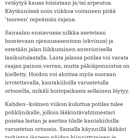
vetäytyä kauas toisistaan ja/tai arpeutua.
Käytännössä noin viikkoa voitaneen pitää
’tuoreen’ repeämän rajana.
Sairaalan ensiavussa nilkka asetetaan
luontevaan ojennusasentoon (ekvinus) ja
estetään jalan liikkuminen anteriorisella
lasikuitulastalla. Lasta jalassa potilas voi varata
raajan painon verran, mutta päkiäponnistus on
kielletty. Hoidon voi aloittaa myös suoraan
irrotettavalla, kantakiiloilla varustetulla
ortoosilla, mikäli hoitopaikasta sellainen löytyy.
Kahden–kolmen viikon kuluttua potilas tulee
poliklinikalle, jolloin lääkintävahtimestari
poistaa lastan ja asettaa tilalle kantakiiloilla
varustetun ortoosin. Samalla käynnillä lääkäri
tarkistaa jänteen päiden kiinnittymisen ja