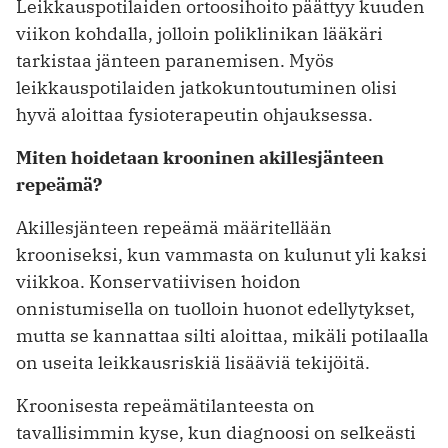
Leikkauspotilaiden ortoosihoito päättyy kuuden
viikon kohdalla, jolloin poliklinikan lääkäri
tarkistaa jänteen paranemisen. Myös
leikkauspotilaiden jatkokuntoutuminen olisi
hyvä aloittaa fysioterapeutin ohjauksessa.
Miten hoidetaan krooninen akillesjänteen
repeämä?
Akillesjänteen repeämä määritellään
krooniseksi, kun vammasta on kulunut yli kaksi
viikkoa. Konservatiivisen hoidon
onnistumisella on tuolloin huonot edellytykset,
mutta se kannattaa silti aloittaa, mikäli potilaalla
on useita leikkausriskiä lisääviä tekijöitä.
Kroonisesta repeämätilanteesta on
tavallisimmin kyse, kun diagnoosi on selkeästi