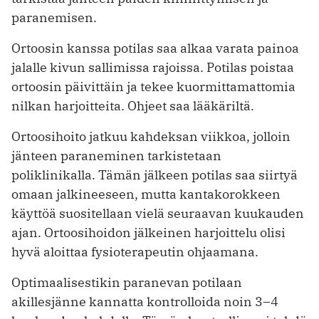
paranemisen.
Ortoosin kanssa potilas saa alkaa varata painoa
jalalle kivun sallimissa rajoissa. Potilas poistaa
ortoosin päivittäin ja tekee kuormittamattomia
nilkan harjoitteita. Ohjeet saa lääkäriltä.
Ortoosihoito jatkuu kahdeksan viikkoa, jolloin
jänteen paraneminen tarkistetaan
poliklinikalla. Tämän jälkeen potilas saa siirtyä
omaan jalkineeseen, mutta kantakorokkeen
käyttöä suositellaan vielä seuraavan kuukauden
ajan. Ortoosihoidon jälkeinen harjoittelu olisi
hyvä aloittaa fysioterapeutin ohjaamana.
Optimaalisestikin paranevan potilaan
akillesjänne kannatta kontrolloida noin 3–4