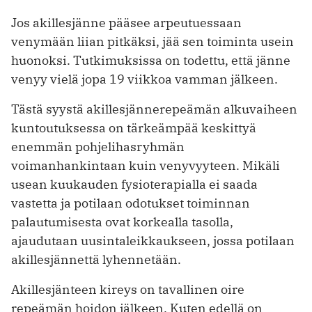
Jos akillesjänne pääsee arpeutuessaan
venymään liian pitkäksi, jää sen toiminta usein
huonoksi. Tutkimuksissa on todettu, että jänne
venyy vielä jopa 19 viikkoa vamman jälkeen.
Tästä syystä akillesjännerepeämän alkuvaiheen
kuntoutuksessa on tärkeämpää keskittyä
enemmän pohjelihasryhmän
voimanhankintaan kuin venyvyyteen. Mikäli
usean kuukauden fysioterapialla ei saada
vastetta ja potilaan odotukset toiminnan
palautumisesta ovat korkealla tasolla,
ajaudutaan uusintaleikkaukseen, jossa potilaan
akillesjännettä lyhennetään.
Akillesjänteen kireys on tavallinen oire
repeämän hoidon jälkeen. Kuten edellä on