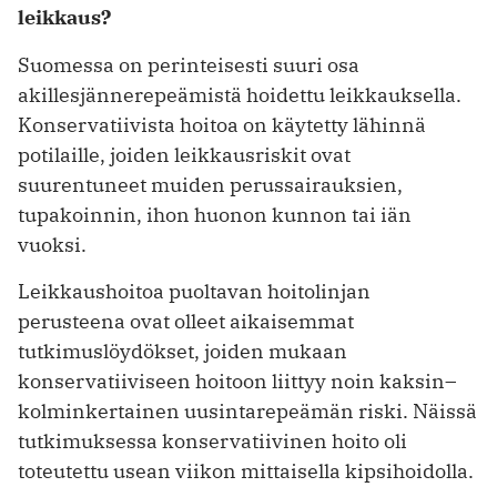
leikkaus?
Suomessa on perinteisesti suuri osa
akillesjännerepeämistä hoidettu leikkauksella.
Konservatiivista hoitoa on käytetty lähinnä
potilaille, joiden leikkausriskit ovat
suurentuneet muiden perussairauksien,
tupakoinnin, ihon huonon kunnon tai iän
vuoksi.
Leikkaushoitoa puoltavan hoitolinjan
perusteena ovat olleet aikaisemmat
tutkimuslöydökset, joiden mukaan
konservatiiviseen hoitoon liittyy noin kaksin–
kolminkertainen uusintarepeämän riski. Näissä
tutkimuksessa konservatiivinen hoito oli
toteutettu usean viikon mittaisella kipsihoidolla.