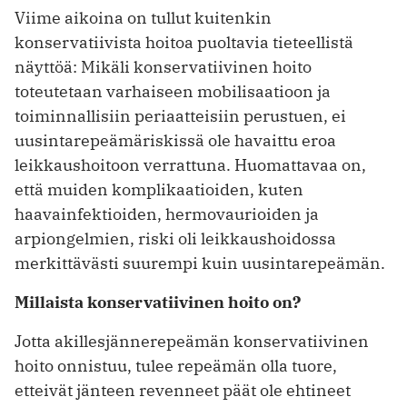
Viime aikoina on tullut kuitenkin
konservatiivista hoitoa puoltavia tieteellistä
näyttöä: Mikäli konservatiivinen hoito
toteutetaan varhaiseen mobilisaatioon ja
toiminnallisiin periaatteisiin perustuen, ei
uusintarepeämäriskissä ole havaittu eroa
leikkaushoitoon verrattuna. Huomattavaa on,
että muiden komplikaatioiden, kuten
haavainfektioiden, hermovaurioiden ja
arpiongelmien, riski oli leikkaushoidossa
merkittävästi suurempi kuin uusintarepeämän.
Millaista konservatiivinen hoito on?
Jotta akillesjännerepeämän konservatiivinen
hoito onnistuu, tulee repeämän olla tuore,
etteivät jänteen revenneet päät ole ehtineet