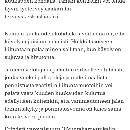
kuukauden kohdalla. Tämän kontrollin voi tehdä
hyvin työterveyslääkäri tai
terveyskeskuslääkäri.
Kolmen kuukauden kohdalla tavoitteena on, että
kävely sujuisi normaalisti. Hölkkätasoiseen
liikuntaan palaaminen sallitaan, kun kävely on
sujuvaa ja kivutonta.
Jänteen vetolujuus palautuu entiselleen hitaasti,
jonka vuoksi pallopelejä ja maksimaalista
ponnistusta vaativiin liikuntamuotoihin voi
palata vasta kuuden kuukauden kuluttua
edellyttäen kuitenkin, että vammautuneen jalan
toimintakyky ja ponnistusvoima on lähes sama
kuin terveen puolen.
Erityistä varovaisuutta liikuntaharrastuksiin