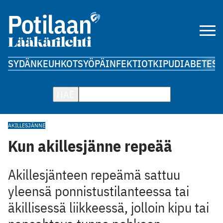
SYDÄN
KEUHKOT
SYÖPÄ
INFEKTIOT
KIPU
DIABETES
A
HAE
AKILLESJÄNNE
Kun akillesjänne repeää
Akillesjänteen repeämä sattuu
yleensä ponnistustilanteessa tai
äkillisessä liikkeessä, jolloin kipu tai