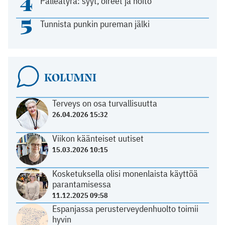
4
Palleatyrä: syyt, oireet ja hoito
5
Tunnista punkin pureman jälki
KOLUMNI
Terveys on osa turvallisuutta
26.04.2026 15:32
Viikon käänteiset uutiset
15.03.2026 10:15
Kosketuksella olisi monenlaista käyttöä
parantamisessa
11.12.2025 09:58
Espanjassa perusterveydenhuolto toimii
hyvin