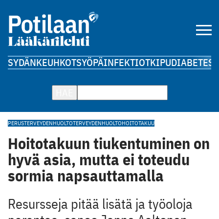
SYDÄN
KEUHKOT
SYÖPÄ
INFEKTIOT
KIPU
DIABETES
A
HAE
PERUSTERVEYDENHUOLTO
TERVEYDENHUOLTO
HOITOTAKUU
Hoitotakuun tiukentuminen on
hyvä asia, mutta ei toteudu
sormia napsauttamalla
Resursseja pitää lisätä ja työoloja