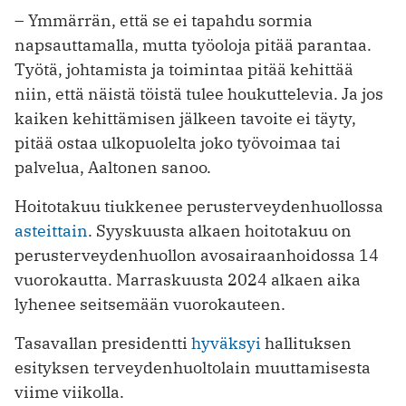
– Ymmärrän, että se ei tapahdu sormia
napsauttamalla, mutta työoloja pitää parantaa.
Työtä, johtamista ja toimintaa pitää kehittää
niin, että näistä töistä tulee houkuttelevia. Ja jos
kaiken kehittämisen jälkeen tavoite ei täyty,
pitää ostaa ulkopuolelta joko työvoimaa tai
palvelua, Aaltonen sanoo.
Hoitotakuu tiukkenee perusterveydenhuollossa
asteittain
. Syyskuusta alkaen hoitotakuu on
perusterveydenhuollon avosairaanhoidossa 14
vuorokautta. Marraskuusta 2024 alkaen aika
lyhenee seitsemään vuorokauteen.
Tasavallan presidentti
hyväksyi
hallituksen
esityksen terveydenhuoltolain muuttamisesta
viime viikolla.