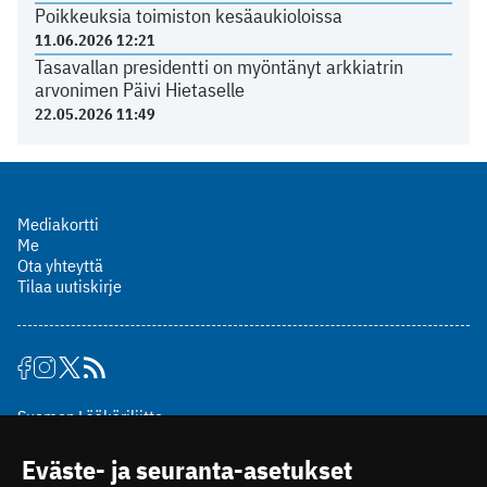
Poikkeuksia toimiston kesäaukioloissa
11.06.2026 12:21
Tasavallan presidentti on myöntänyt arkkiatrin
arvonimen Päivi Hietaselle
22.05.2026 11:49
Mediakortti
Me
Ota yhteyttä
Tilaa uutiskirje
Suomen Lääkäriliitto
Mäkelänkatu 2, PL 49
Eväste- ja seuranta-asetukset
00510 Helsinki