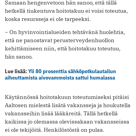
Samaan hengenvetoon hän sanoo, että tällä
hetkellä tiukentuva hoitotakuu ei voisi toteutua,
koska resursseja ei ole tarpeeksi.
– On hyvinvointialueiden tehtävänä huolehtia,
että ne panostavat perusterveydenhuollon
kehittämiseen niin, että hoitotakuu toteutuu,
hän sanoo.
Lue lisää:
Yli 80 prosenttia sähköpotkulautailun
aiheuttamista aivovammoista sattui humalassa
Käytännössä hoitotakuun toteutumiseksi pitäisi
Aaltosen mielestä lisätä vakansseja ja houkutella
vakansseihin lisää lääkäreitä. Tällä hetkellä
kaikissa jo olemassa olevissakaan vakansseissa
ei ole tekijöitä. Henkilöstöstä on pulaa.