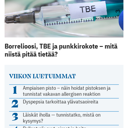
Borrelioosi, TBE ja punkkirokote – mitä
niistä pitää tietää?
VIIKON LUETUIMMAT
1
Ampiaisen pisto – näin hoidat pistoksen ja
tunnistat vakavan allergisen reaktion
2
Dyspepsia tarkoittaa ylävatsaoireita
3
Läiskät iholla — tunnistatko, mistä on
kysymys?