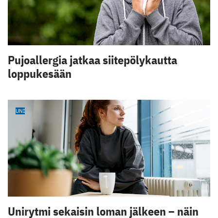
Pujoallergia jatkaa siitepölykautta
loppukesään
UNI
Unirytmi sekaisin loman jälkeen – näin