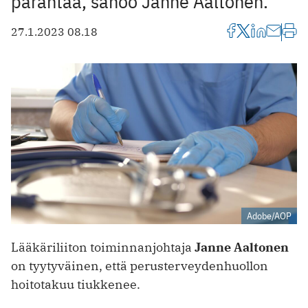
parantaa, sanoo Janne Aaltonen.
27.1.2023 08.18
Adobe/AOP
Lääkäriliiton toiminnanjohtaja
Janne Aaltonen
on tyytyväinen, että perusterveydenhuollon
hoitotakuu tiukkenee.