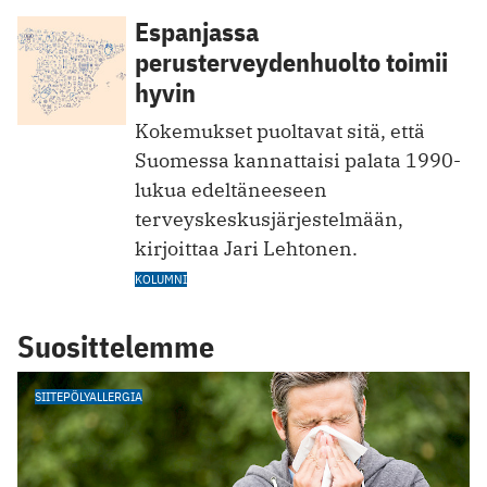
Espanjassa
perusterveydenhuolto toimii
hyvin
Kokemukset puoltavat sitä, että
Suomessa kannattaisi palata 1990-
lukua edeltäneeseen
terveyskeskusjärjestelmään,
kirjoittaa Jari Lehtonen.
KOLUMNI
Suosittelemme
SIITEPÖLYALLERGIA