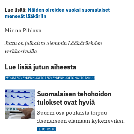
Lue lisää:
Näiden oireiden vuoksi suomalaiset
menevät lääkäriin
Minna Pihlava
Juttu on julkaistu aiemmin Lääkärilehden
verkkosivuilla
.
Lue lisää jutun aiheesta
PERUSTERVEYDENHUOLTO
TERVEYDENHUOLTO
HOITOTAKUU
Suomalaisen tehohoidon
tulokset ovat hyviä
Suurin osa potilaista toipuu
itsenäiseen elämään kykeneviksi.
TEHOHOITO