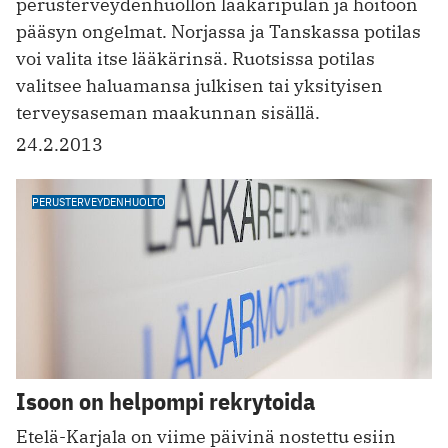
perusterveydenhuollon lääkäripulan ja hoitoon
pääsyn ongelmat. Norjassa ja Tanskassa potilas
voi valita itse lääkärinsä. Ruotsissa potilas
valitsee haluamansa julkisen tai yksityisen
terveysaseman maakunnan sisällä.
24.2.2013
PERUSTERVEYDENHUOLTO
Isoon on helpompi rekrytoida
Etelä-Karjala on viime päivinä nostettu esiin