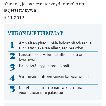
alueena, jossa perusterveydenhuolto on
järjestetty hyvin.
6.11.2012
VIIKON LUETUIMMAT
1
Ampiaisen pisto – näin hoidat pistoksen ja
tunnistat vakavan allergisen reaktion
2
Läiskät iholla — tunnistatko, mistä on
kysymys?
3
Palleatyrä: syyt, oireet ja hoito
4
Vyöruusurokotteen suosio kasvaa vauhdilla
5
Unirytmi sekaisin loman jälkeen – näin
vuorokausirytmi palautuu