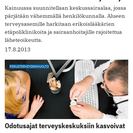
Kainuussa suunnitellaan keskussairaalaa, jossa
pärjätään ­vähemmällä henkilökunnalla. Alueen
terveysasemille harkitaan erikoislääkärien
etäpoliklinikoita ja sairaanhoitajille rajoitettua
läheteoikeutta.
17.8.2013
PERUSTERVEYDENHUOLTO
Odotusajat terveyskeskuksiin kasvoivat