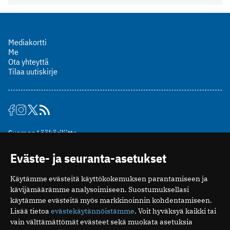
Mediakortti
Me
Ota yhteyttä
Tilaa uutiskirje
Suomen Lääkäriliitto
Mäkelänkatu 2, PL 49
Eväste- ja seuranta-asetukset
00510 Helsinki
puh. (09) 393 091
Käytämme evästeitä käyttökokemuksen parantamiseen ja
toimitus@potilaanlaakarilehti.fi
kävijämäärämme analysoimiseen. Suostumuksellasi
käytämme evästeitä myös markkinoinnin kohdentamiseen.
ISSN 2323-9476
Lisää tietoa
evästekäytännöistämme
. Voit hyväksyä kaikki tai
vain välttämättömät evästeet sekä muokata asetuksia