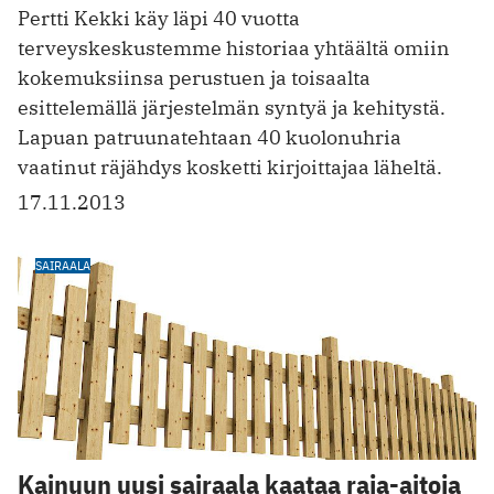
Pertti Kekki käy läpi 40 vuotta
terveyskeskustemme historiaa yhtäältä omiin
kokemuksiinsa perustuen ja toisaalta
esittelemällä järjestelmän syntyä ja kehitystä.
Lapuan patruunatehtaan 40 kuolonuhria
vaatinut räjähdys kosketti kirjoittajaa läheltä.
17.11.2013
SAIRAALA
Kainuun uusi sairaala kaataa raja-aitoja