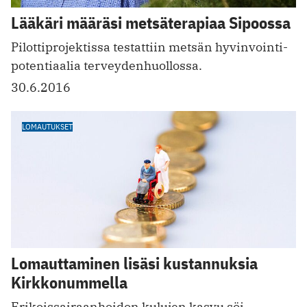
Lääkäri määräsi metsäterapiaa Sipoossa
Pilottiprojektissa testattiin metsän hyvinvointi­
potentiaalia terveydenhuollossa.
30.6.2016
LOMAUTUKSET
Lomauttaminen lisäsi kustannuksia
Kirkkonummella
Erikoissairaanhoidon kulujen kasvu söi