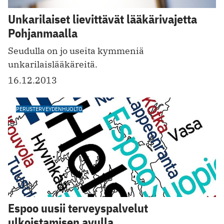
Unkarilaiset lievittävät lääkärivajetta
Pohjanmaalla
Seudulla on jo useita kymmeniä
unkarilaislääkäreitä.
16.12.2013
PERUSTERVEYDENHUOLTO
Espoo uusii terveyspalvelut
ulkoistamisen avulla