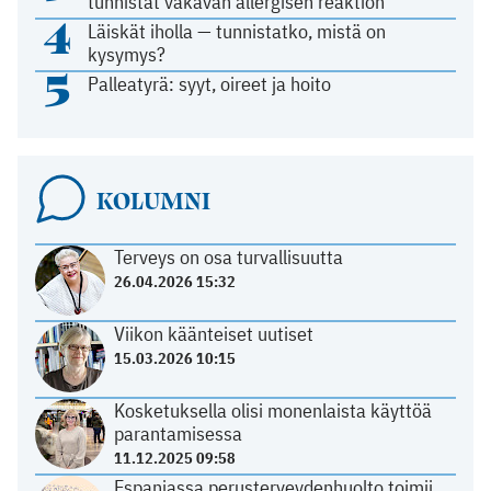
tunnistat vakavan allergisen reaktion
4
Läiskät iholla — tunnistatko, mistä on
kysymys?
5
Palleatyrä: syyt, oireet ja hoito
KOLUMNI
Terveys on osa turvallisuutta
26.04.2026 15:32
Viikon käänteiset uutiset
15.03.2026 10:15
Kosketuksella olisi monenlaista käyttöä
parantamisessa
11.12.2025 09:58
Espanjassa perusterveydenhuolto toimii