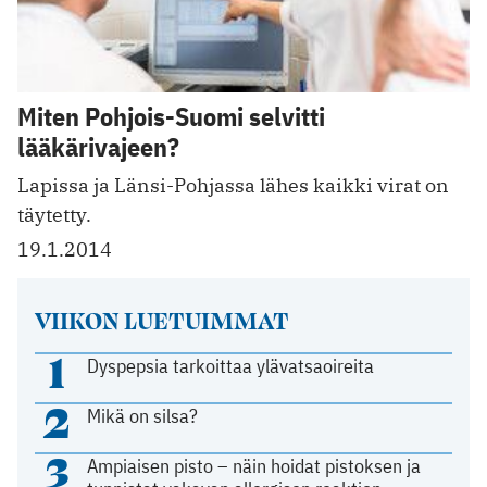
Miten Pohjois-Suomi selvitti
lääkärivajeen?
Lapissa ja Länsi-Pohjassa lähes kaikki virat on
täytetty.
19.1.2014
VIIKON LUETUIMMAT
1
Dyspepsia tarkoittaa ylävatsaoireita
2
Mikä on silsa?
3
Ampiaisen pisto – näin hoidat pistoksen ja