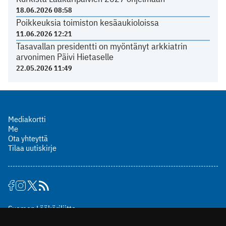
18.06.2026 08:58
Poikkeuksia toimiston kesäaukioloissa
11.06.2026 12:21
Tasavallan presidentti on myöntänyt arkkiatrin
arvonimen Päivi Hietaselle
22.05.2026 11:49
Mediakortti
Me
Ota yhteyttä
Tilaa uutiskirje
Suomen Lääkäriliitto
Mäkelänkatu 2, PL 49