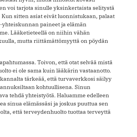
n voi tarjota sinulle yksinkertaista selitystä
. Kun sitten asiat eivät luonnistukaan, palaat
/7-yhteiskunnan paineet ja elämän
me. Lääketieteellä on niihin vähän
uulla, mutta riittämättömyyttä on pöydän
apahtumassa. Toivon, että otat selvää mistä
lto ei ole sama kuin lääkärin vastaanotto.
 kannalta tärkeää, että turvaverkkosi säilyy
tannuksiltaan kohtuullisena. Sinun
ava tehdä yhteistyötä. Haluamme edelleen
ukea sinua elämässäsi ja joskus puuttua sen
lta, että terveydenhuolto tuottaa terveyttä