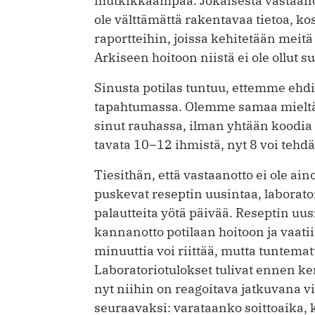
mutkikkaampaa. Jokaisesta vastaanoto
ole välttämättä rakentavaa tietoa, ko
raportteihin, joissa kehitetään mei
Arkiseen hoitoon niistä ei ole ollut s
Sinusta potilas tuntuu, ettemme ehdi
tapahtumassa. Olemme samaa mielt
sinut rauhassa, ilman yhtään koodia 
tavata 10–12 ihmistä, nyt 8 voi tehdä
Tiesithän, että vastaanotto ei ole ai
puskevat reseptin uusintaa, laborato
palautteita yötä päivää. Reseptin uus
kannanotto potilaan hoitoon ja vaati
minuuttia voi riittää, mutta tuntema
Laboratoriotulokset tulivat ennen ke
nyt niihin on reagoitava jatkuvana vi
seuraavaksi: varataanko soittoaika, k