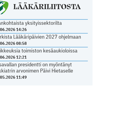
LÄÄKÄRILIITOSTA
ankohtaista yksityissektorilta
.06.2026 14:26
rkista Lääkäripäivien 2027 ohjelmaan
.06.2026 08:58
ikkeuksia toimiston kesäaukioloissa
.06.2026 12:21
savallan presidentti on myöntänyt
kkiatrin arvonimen Päivi Hietaselle
.05.2026 11:49