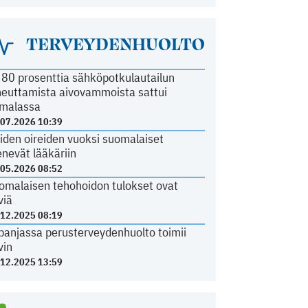
TERVEYDENHUOLTO
i 80 prosenttia sähköpotkulautailun
heuttamista aivovammoista sattui
malassa
.07.2026 10:39
iden oireiden vuoksi suomalaiset
nevät lääkäriin
.05.2026 08:52
omalaisen tehohoidon tulokset ovat
viä
.12.2025 08:19
panjassa perusterveydenhuolto toimii
vin
.12.2025 13:59