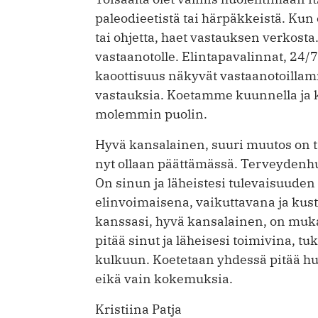
paleodieetistä tai härpäkkeistä. Kun e
tai ohjetta, haet vastauksen verkosta
vastaanotolle. Elintapavalinnat, 24
kaoottisuus näkyvät vastaanotoillam
vastauksia. Koetamme kuunnella ja k
molemmin puolin.
Hyvä kansalainen, suuri muutos on t
nyt ollaan päättämässä. Terveydenhuo
On sinun ja läheistesi tulevaisuuden
elinvoimaisena, vaikuttavana ja kus
kanssasi, hyvä kansalainen, on muk
pitää sinut ja läheisesi toimivina, t
kulkuun. Koetetaan yhdessä pitää huo
eikä vain kokemuksia.
Kristiina Patja