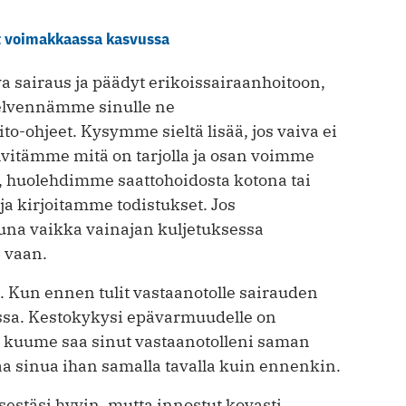
t voimakkaassa kasvussa
 sairaus ja päädyt erikoissairaanhoitoon,
elvennämme sinulle ne
o-ohjeet. Kysymme sieltä lisää, jos vaiva ei
elvitämme mitä on tarjolla ja osan voimme
ä, huolehdimme saattohoidosta kotona tai
a kirjoitamme todistukset. Jos
na vaikka vainajan kuljetuksessa
 vaan.
. Kun ennen tulit vastaanotolle sairauden
ssa. Kestokykysi epävarmuudelle on
t kuume saa sinut vastaanotolleni saman
a sinua ihan samalla tavalla kuin ennenkin.
sestäsi hyvin, mutta innostut kovasti