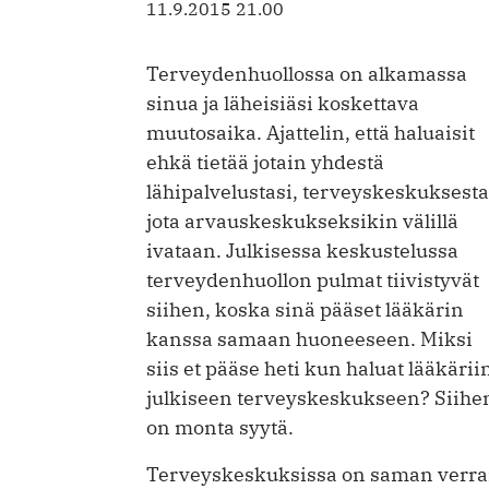
11.9.2015 21.00
Terveydenhuollossa on alkamassa
sinua ja läheisiäsi koskettava
muutosaika. Ajattelin, että haluaisit
ehkä tietää jotain yhdestä
lähipalvelustasi, terveyskeskuksesta
jota arvauskeskukseksikin välillä
ivataan. Julkisessa keskustelussa
terveydenhuollon pulmat tiivistyvät
siihen, koska sinä pääset lääkärin
kanssa samaan huoneeseen. Miksi
siis et pääse heti kun haluat lääkärii
julkiseen terveyskeskukseen?
Siihe
on monta syytä.
Terveyskeskuksissa on saman verran