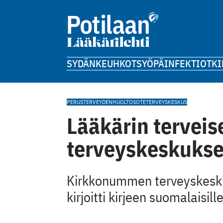
SYDÄN
KEUHKOT
SYÖPÄ
INFEKTIOT
KI
PERUSTERVEYDENHUOLTO
SOTE
TERVEYSKESKUS
Lääkärin terveis
terveyskeskukse
Kirkkonummen terveyskeskuk
kirjoitti kirjeen suomalaisille