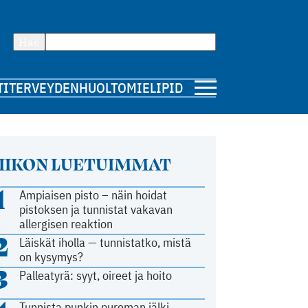
Hae
TI
TERVEYDENHUOLTO
MIELIPIDE
IIKON LUETUIMMAT
1
Ampiaisen pisto – näin hoidat
pistoksen ja tunnistat vakavan
allergisen reaktion
2
Läiskät iholla — tunnistatko, mistä
on kysymys?
3
Palleatyrä: syyt, oireet ja hoito
Tunnista punkin pureman jälki