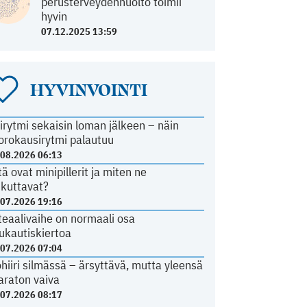
perusterveydenhuolto toimii
hyvin
07.12.2025 13:59
HYVINVOINTI
irytmi sekaisin loman jälkeen – näin
orokausirytmi palautuu
.08.2026 06:13
tä ovat minipillerit ja miten ne
ikuttavat?
.07.2026 19:16
teaalivaihe on normaali osa
ukautiskiertoa
.07.2026 07:04
ohiiri silmässä – ärsyttävä, mutta yleensä
araton vaiva
.07.2026 08:17