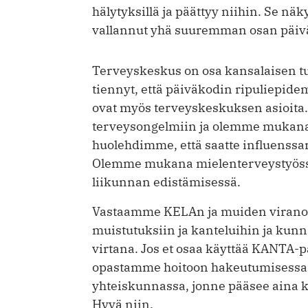
hälytyksillä ja päättyy niihin. Se nä
vallannut yhä suuremman osan päiv
Terveyskeskus on osa kansalaisen tu
tiennyt, että päiväkodin ripuliepid
ovat myös terveyskeskuksen asioita.
terveysongelmiin ja olemme mukana 
huolehdimme, että saatte influenssaro
Olemme mukana mielenterveystyössä
liikunnan edistämisessä.
Vastaamme KELAn ja muiden viranoma
muistutuksiin ja kanteluihin ja kun
virtana. Jos et osaa käyttää KANTA-pa
opastamme hoitoon hakeutumisessa. 
yhteiskunnassa, jonne pääsee aina 
Hyvä niin.