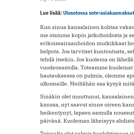
Lue lisää:
Ulosotossa sote-asiakasmaksu
Kun sinua kansalainen kohtaa vakava
me otamme kopin jatkohoidosta ja s
erikoissairaanhoidon mutkikkaat hoit
helpota. Jos tarvitset kuntoutusta, s
tehdä itsekin. Jos kuolema on lähell
vuodeosastolla. Toteamme kuolemat j
hautauksessa on pulmia, olemme apu
ulkomaille. Meiltähän saa kysyä mitä
Sinäkin olet muuttunut, kansalainen
kanssa, nyt saavut sinne oireen kan
heikentynyt, lapsen aamulla noussu
päivänä. Kuoleman läheisyys ahdista
Toisaalta olet valmis huolehtimaan it