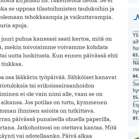
sta kirjataan ns. rakenteista tietoa. Se ei
ska se uppoaa tilastoihmisten taulukoihin ja
tä olemaan tehokkaampia ja vaikuttavampia.
uuria apuja.
Yl
 juuri puhua kanssasi saati kertoa, mitä on
ai
ä, mekin toivoisimme voivamme kohdata
hu
tai uutta luokitusta. Kun ennen päivässä ehti
03
Nä
 tiukkaa.
me
04
noa osa lääkärin työpäivää. Sähköiset kanavat
Su
riotuloksia tai erikoissairaanhoidon
hy
iminen ei ole vain nimi alle, vaan se on
15
i aikansa. Jos potilas on tuttu, kymmenen
Es
ttoman ihmisen asioita on tutkittava.
hy
07
rran päivässä punaisella ohuella paperilla,
rtana. Jatkohoitoosi on otettava kantaa. Mitä
äynti vai odotellaanko. Päivä alkaa