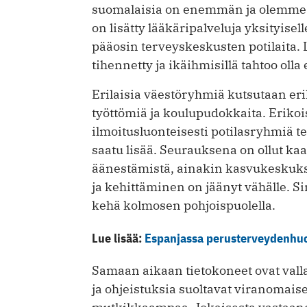
suomalaisia on enemmän ja olemme 
on lisätty lääkäripalveluja yksityisell
pääosin terveyskeskusten potilaita. L
tihennetty ja ikäihmisillä tahtoo ol
Erilaisia väestöryhmiä kutsutaan eri
työttömiä ja koulupudokkaita. Erikoi
ilmoitusluonteisesti potilasryhmiä te
saatu lisää. Seurauksena on ollut kaao
äänestämistä, ainakin kasvukeskuksis
ja kehittäminen on jäänyt vähälle. Si
kehä kolmosen pohjoispuolella.
Lue lisää:
Espanjassa perusterveydenhuol
Samaan aikaan tietokoneet ovat vall
ja ohjeistuksia suoltavat viranomaiset