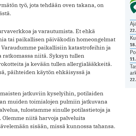
kymätön työ, jota tehdään oven takana, on
ästä.
Aj
22
rvaverkkoa ja varautumista. Et ehkä
Ku
emia tai paikallisen päiväkodin homeongelmat
18
 Varaudumme paikallisiin katastrofeihin ja
Po
ratkomassa niitä. Syksyn tullen
11
kotteita ja kevään tullen allergialääkkeitä.
Ta
, päihteiden käytön ehkäisyssä ja
ar
22
isten jatkuviin kyselyihin, potilaiden
nan muiden toimialojen pulmiin jatkuvana
lvelua, tulostamme sinulle potilastietoja ja
Olemme niitä harvoja palveluita
kävelemään sisään, missä kunnossa tahansa.