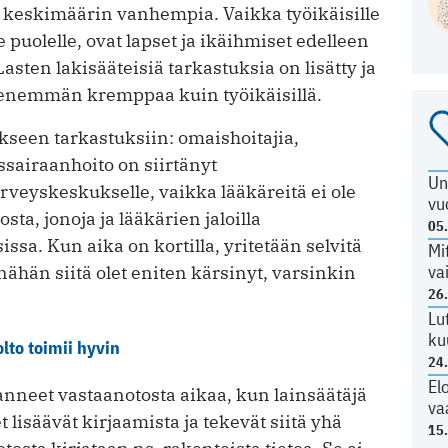
keskimäärin vanhempia. Vaikka työikäisille
e puolelle, ovat lapset ja ikäihmiset edelleen
asten lakisääteisiä tarkastuksia on lisätty ja
la enemmän kremppaa kuin työikäisillä.
kseen tarkastuksiin: omaishoitajia,
ssairaanhoito on siirtänyt
Un
rveyskeskukselle, vaikka lääkäreitä ei ole
vu
sta, jonoja ja lääkärien jaloilla
05
sa. Kun aika on kortilla, yritetään selvitä
Mi
va
nähän siitä olet eniten kärsinyt, varsinkin
26
Lu
ku
to toimii hyvin
24
El
anneet vastaanotosta aikaa, kun lainsäätäjä
va
 lisäävät kirjaamista ja tekevät siitä yhä
15