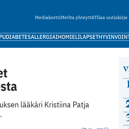
Mediakortti
Me
Ota yhteyttä
Tilaa uutiskirje
PU
DIABETES
ALLERGIA
IHO
MIELI
LAPSET
HYVINVOIN
V
et
sta
sen lääkäri Kristiina Patja
.