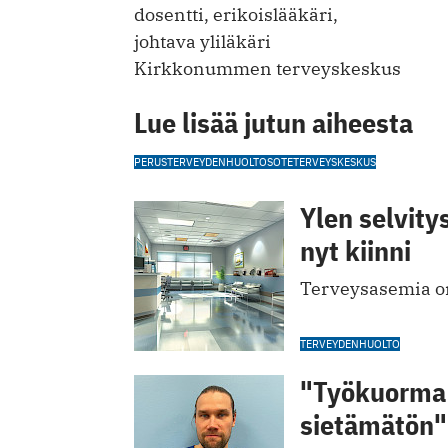
dosentti, erikoislääkäri,
johtava yliläkäri
Kirkkonummen terveyskeskus
Lue lisää jutun aiheesta
PERUSTERVEYDENHUOLTO
SOTE
TERVEYSKESKUS
Ylen selvity
nyt kiinni
Terveysasemia on 
TERVEYDENHUOLTO
"Työkuorma 
sietämätön"