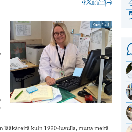
Kuva 1 / 1
,
n
n
 lääkäreitä kuin 1990-luvulla, mutta meitä