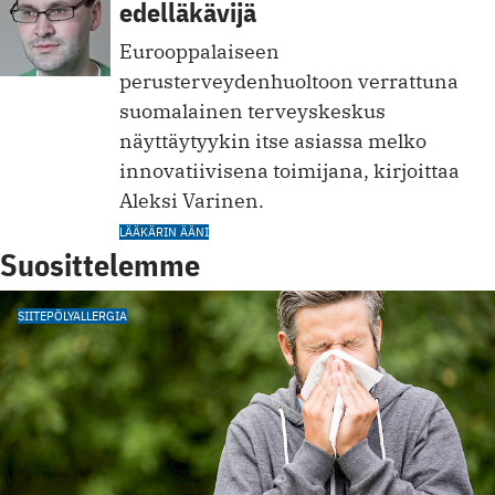
edelläkävijä
Eurooppalaiseen
perusterveydenhuoltoon verrattuna
suomalainen terveyskeskus
näyttäytyykin itse asiassa melko
innovatiivisena toimijana, kirjoittaa
Aleksi Varinen.
LÄÄKÄRIN ÄÄNI
Suosittelemme
SIITEPÖLYALLERGIA