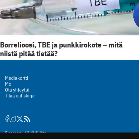
Borrelioosi, TBE ja punkkirokote – mitä
niistä pitää tietää?
Mediakortti
Me
Ota yhteyttä
Tilaa uutiskirje
Suomen Lääkäriliitto