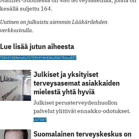
Manner-Suomessa on 486 terveysasemaa, joista on
kesällä suljettu 164.
Uutinen on julkaistu aiemmin Lääkärilehden
verkkosivulla.
Lue lisää jutun aiheesta
TERVEYDENHUOLTO
TERVEYSKESKUS
SOTEALUEET
Julkiset ja yksityiset
terveysasemat asiakkaiden
mielestä yhtä hyviä
Julkiset perusterveydenhuollon
palvelut ylittivät ennakko-odotukset.
UUTISET
Suomalainen terveyskeskus on