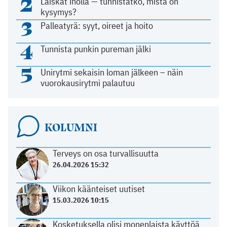
2
Läiskät iholla — tunnistatko, mistä on
kysymys?
3
Palleatyrä: syyt, oireet ja hoito
4
Tunnista punkin pureman jälki
5
Unirytmi sekaisin loman jälkeen – näin
vuorokausirytmi palautuu
KOLUMNI
Terveys on osa turvallisuutta
26.04.2026 15:32
Viikon käänteiset uutiset
15.03.2026 10:15
Kosketuksella olisi monenlaista käyttöä