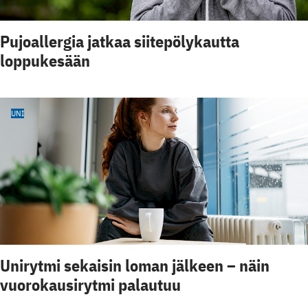
Pujoallergia jatkaa siitepölykautta
loppukesään
UNI
Unirytmi sekaisin loman jälkeen – näin
vuorokausirytmi palautuu