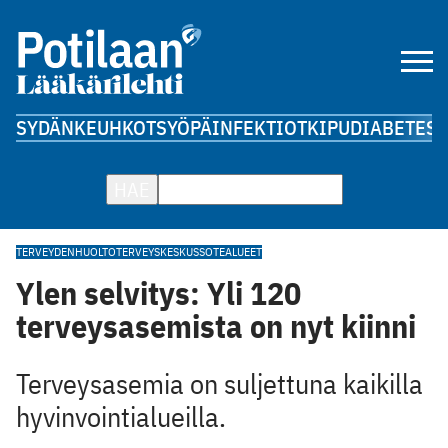
SYDÄN
KEUHKOT
SYÖPÄ
INFEKTIOT
KIPU
DIABETES
A
HAE
TERVEYDENHUOLTO
TERVEYSKESKUS
SOTEALUEET
Ylen selvitys: Yli 120
terveysasemista on nyt kiinni
Terveysasemia on suljettuna kaikilla
hyvinvointialueilla.