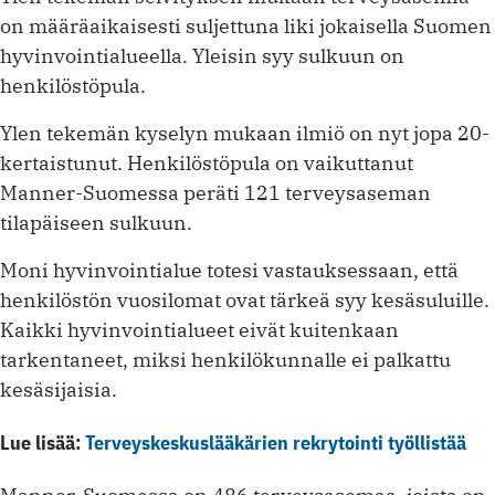
on määräaikaisesti suljettuna liki jokaisella Suomen
hyvinvointialueella. Yleisin syy sulkuun on
henkilöstöpula.
Ylen tekemän kyselyn mukaan ilmiö on nyt jopa 20-
kertaistunut. Henkilöstöpula on vaikuttanut
Manner-Suomessa peräti 121 terveysaseman
tilapäiseen sulkuun.
Moni hyvinvointialue totesi vastauksessaan, että
henkilöstön vuosilomat ovat tärkeä syy kesäsuluille.
Kaikki hyvinvointialueet eivät kuitenkaan
tarkentaneet, miksi henkilökunnalle ei palkattu
kesäsijaisia.
Lue lisää:
Terveyskeskuslääkärien rekrytointi työllistää