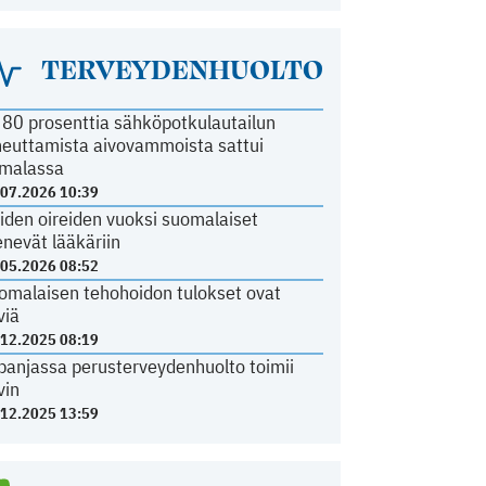
TERVEYDENHUOLTO
i 80 prosenttia sähköpotkulautailun
heuttamista aivovammoista sattui
malassa
.07.2026 10:39
iden oireiden vuoksi suomalaiset
nevät lääkäriin
.05.2026 08:52
omalaisen tehohoidon tulokset ovat
viä
.12.2025 08:19
panjassa perusterveydenhuolto toimii
vin
.12.2025 13:59