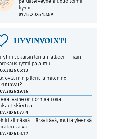
perusterveydenhuolto toimii
hyvin
07.12.2025 13:59
HYVINVOINTI
irytmi sekaisin loman jälkeen – näin
orokausirytmi palautuu
.08.2026 06:13
tä ovat minipillerit ja miten ne
ikuttavat?
.07.2026 19:16
teaalivaihe on normaali osa
ukautiskiertoa
.07.2026 07:04
ohiiri silmässä – ärsyttävä, mutta yleensä
araton vaiva
.07.2026 08:17