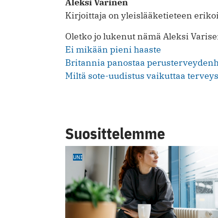
Aleksi Varinen
Kirjoittaja on yleislääketieteen eriko
Oletko jo lukenut nämä Aleksi Varisen
Ei mikään pieni haaste
Britannia panostaa perusterveydenh
Miltä sote-uudistus vaikuttaa terve
Suosittelemme
UNI