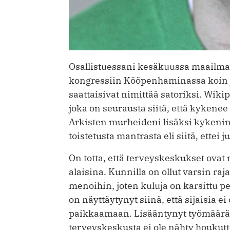
Osallistuessani kesäkuussa maailma
kongressiin Kööpenhaminassa koin jo
saattaisivat nimittää satoriksi. Wi
joka on seurausta siitä, että kykene
Arkisten murheideni lisäksi kykeni
toistetusta mantrasta eli siitä, ettei
On totta, että terveyskeskukset ovat
alaisina. Kunnilla on ollut varsin ra
menoihin, joten kuluja on karsittu 
on näyttäytynyt siinä, että sijaisia e
paikkaamaan. Lisääntynyt työmäärä o
terveyskeskusta ei ole nähty houkut