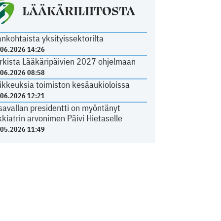
LÄÄKÄRILIITOSTA
ankohtaista yksityissektorilta
.06.2026 14:26
rkista Lääkäripäivien 2027 ohjelmaan
.06.2026 08:58
ikkeuksia toimiston kesäaukioloissa
.06.2026 12:21
savallan presidentti on myöntänyt
kkiatrin arvonimen Päivi Hietaselle
.05.2026 11:49