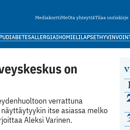
Mediakortti
Me
Ota yhteyttä
Tilaa uutiskirje
PU
DIABETES
ALLERGIA
IHO
MIELI
LAPSET
HYVINVOIN
veyskeskus on
V
eydenhuoltoon verrattuna
näyttäytyykin itse asiassa melko
rjoittaa Aleksi Varinen.