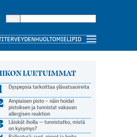
Hae
TI
TERVEYDENHUOLTO
MIELIPIDE
IIKON LUETUIMMAT
1
Dyspepsia tarkoittaa ylävatsaoireita
2
Ampiaisen pisto – näin hoidat
pistoksen ja tunnistat vakavan
allergisen reaktion
3
Läiskät iholla — tunnistatko, mistä
on kysymys?
Palleatyrä: syyt, oireet ja hoito