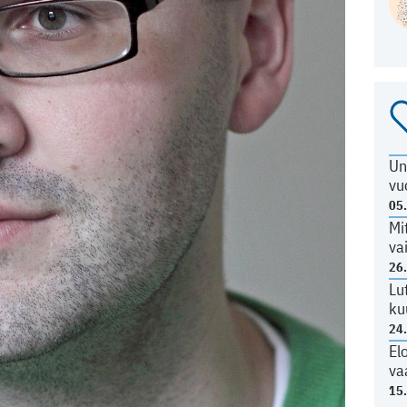
Un
vu
05
Mi
va
26
Lu
ku
24
El
va
15