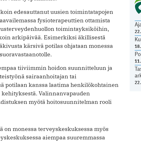
ikoin edesauttanut uusien toimintatapojen
kaavailemassa fysioterapeuttien ottamista
Aj
usterveydenhuollon toimintayksiköihin,
22
in arkipäivää. Esimerkiksi äkillisestä
Ku
käkivusta kärsivä potilas ohjataan monessa
18
Po
suoravastaanotolle.
11
empaa tiiviimmin hoidon suunnitteluun ja
Ta
ar
eistyönä sairaanhoitajan tai
22
sä potilaan kanssa laatima henkilökohtainen
ä kehityksestä. Valinnanvapauden
udistuksen myötä hoitosuunnitelman rooli
llä on monessa terveyskeskuksessa myös
erveyskeskuksessa aiempaa suuremmassa