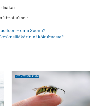
islääkäri
 kirjoitukset:
uoltoon – entä Suomi?
yskeskuslääkärin näkökulmasta?
HYÖNTEISEN PISTO