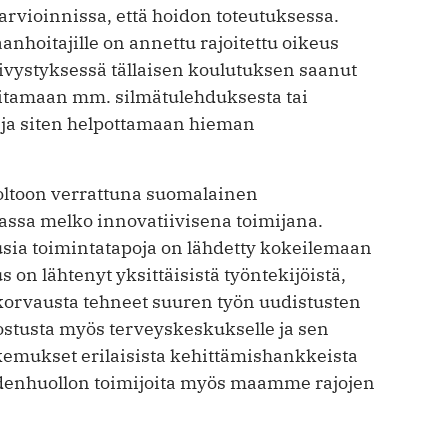
arvioinnissa, että hoidon toteutuksessa.
nhoitajille on annettu rajoitettu oikeus
päivystyksessä tällaisen koulutuksen saanut
hoitamaan mm. silmätulehduksesta tai
ta ja siten helpottamaan hieman
ltoon verrattuna suomalainen
iassa melko innovatiivisena toimijana.
usia toimintatapoja on lähdetty kokeilemaan
on lähtenyt yksittäisistä työntekijöistä,
 korvausta tehneet suuren työn uudistusten
ostusta myös terveyskeskukselle ja sen
kokemukset erilaisista kehittämishankkeista
denhuollon toimijoita myös maamme rajojen