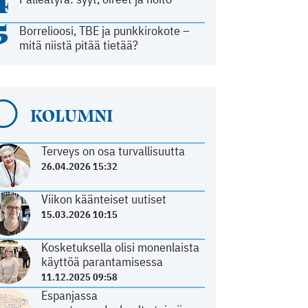
4
5
Borrelioosi, TBE ja punkkirokote –
mitä niistä pitää tietää?
KOLUMNI
Terveys on osa turvallisuutta
26.04.2026 15:32
Viikon käänteiset uutiset
15.03.2026 10:15
Kosketuksella olisi monenlaista
käyttöä parantamisessa
11.12.2025 09:58
Espanjassa