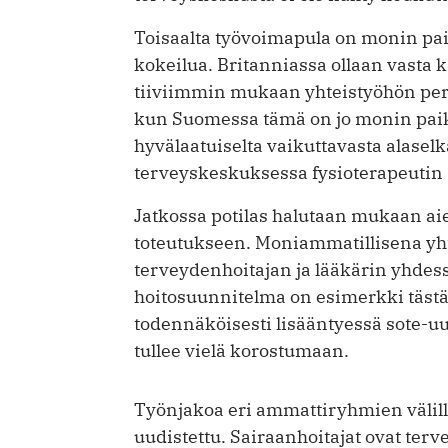
Toisaalta työvoimapula on monin pa
kokeilua. Britanniassa ollaan vasta 
tiiviimmin mukaan yhteistyöhön per
kun Suomessa tämä on jo monin paiko
hyvälaatuiselta vaikuttavasta alasel
terveyskeskuksessa fysioterapeutin 
Jatkossa potilas halutaan mukaan ai
toteutukseen. Moniammatillisena yht
terveydenhoitajan ja lääkärin yhdes
hoitosuunnitelma on esimerkki täst
todennäköisesti lisääntyessä sote-u
tullee vielä korostumaan.
Työnjakoa eri ammattiryhmien väli
uudistettu. Sairaanhoitajat ovat t