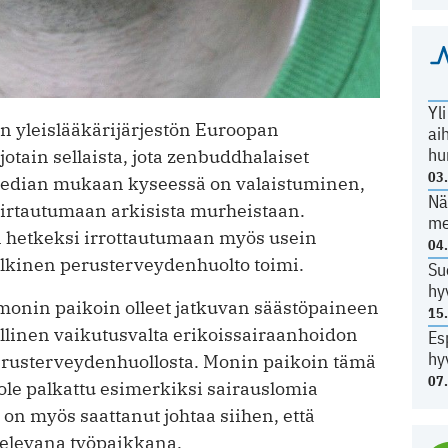
Yl
n yleislääkärijärjestön Euroopan
ai
hu
tain sellaista, jota zenbuddhalaiset
03
kipedian mukaan kyseessä on valaistuminen,
Nä
e irtautumaan arkisista murheistaan.
me
n hetkeksi irrottautumaan myös usein
04
 julkinen perusterveydenhuolto toimi.
Su
hy
 monin paikoin olleet jatkuvan säästöpaineen
15
jallinen vaikutusvalta erikoissairaanhoidon
Es
hy
perusterveydenhuollosta. Monin paikoin tämä
07
i ole palkattu esimerkiksi sairauslomia
n myös saattanut johtaa siihen, että
televana työpaikkana.