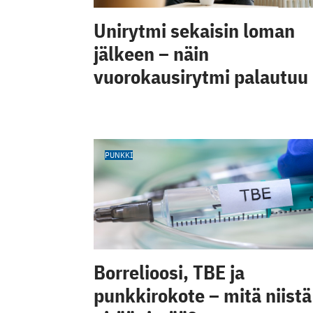
Unirytmi sekaisin loman
jälkeen – näin
vuorokausirytmi palautuu
PUNKKI
Borrelioosi, TBE ja
punkkirokote – mitä niistä