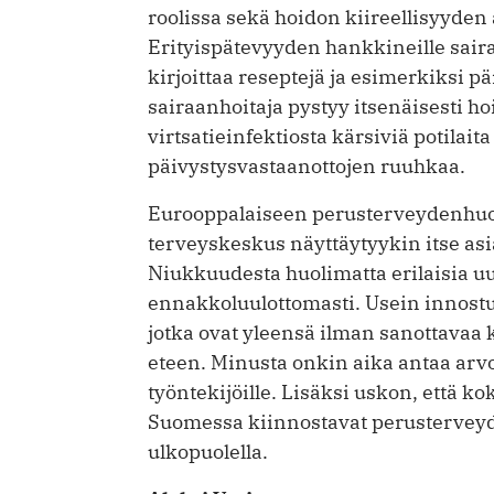
roolissa sekä hoidon kiireellisyyden 
Erityispätevyyden hankkineille sairaa
kirjoittaa reseptejä ja esimerkiksi 
sairaanhoitaja pystyy itsenäisesti 
virtsatieinfektiosta kärsiviä potilai
päivystysvastaanottojen ruuhkaa.
Eurooppalaiseen perusterveydenhuo
terveyskeskus näyttäytyykin itse as
Niukkuudesta huolimatta erilaisia u
ennakkoluulottomasti. Usein innostus 
jotka ovat yleensä ilman sanottavaa
eteen. Minusta onkin aika antaa arv
työntekijöille. Lisäksi uskon, että 
Suomessa kiinnostavat perustervey
ulkopuolella.