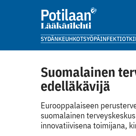
SYDÄN
KEUHKOT
SYÖPÄ
INFEKTIOT
KI
Suomalainen ter
edelläkävijä
Eurooppalaiseen perusterv
suomalainen terveyskeskus 
innovatiivisena toimijana, ki