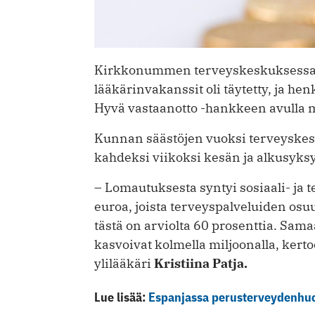
Kirkkonummen terveyskeskuksessa ol
lääkärinvakanssit oli täytetty, ja hen
Hyvä vastaanotto -hankkeen avulla
Kunnan säästöjen vuoksi terveyskes
kahdeksi viikoksi kesän ja alkusyk
– Lomautuksesta syntyi sosiaali- ja 
euroa, joista terveyspalveluiden osu
tästä on arviolta 60 prosenttia. ­Sa
kasvoivat kolmella miljoonalla, ke
ylilääkäri
Kristiina Patja.
Lue lisää:
Espanjassa perusterveydenhuol