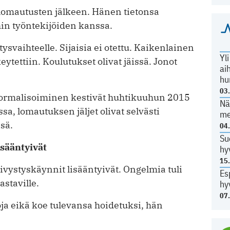
 lomautusten jälkeen. Hänen tietonsa
hin työntekijöiden kanssa.
ysvaihteelle. Sijaisia ei otettu. Kaikenlainen
Yl
ytettiin. Koulutukset olivat jäissä. Jonot
ai
hu
03
normalisoiminen kestivät huhtikuuhun 2015
Nä
a, lomautuksen jäljet olivat selvästi
me
sä.
04
Su
isääntyivät
hy
15
äivystyskäynnit lisääntyivät. Ongelmia tuli
Es
astaville.
hy
07
oja eikä koe tulevansa hoidetuksi, hän