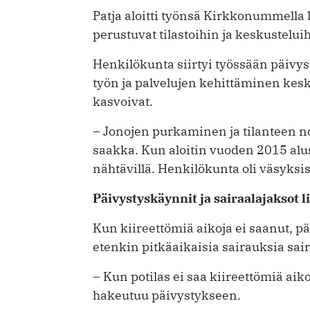
Patja aloitti työnsä Kirkkonummella
perustuvat tilastoihin ja keskustelui
Henkilökunta siirtyi työssään päivyst
työn ja palvelujen kehittäminen keske
kasvoivat.
– Jonojen purkaminen ja tilanteen 
saakka. Kun aloitin vuoden 2015 aluss
nähtävillä. Henkilökunta oli väsyksis
Päivystyskäynnit ja sairaalajaksot l
Kun kiireettömiä aikoja ei saanut, ­p
etenkin pitkäaikaisia sairauksia sair
– Kun potilas ei saa kiireettömiä aik
hakeutuu päivystykseen.