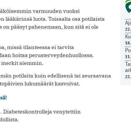
n­näköisemmin varmuuden vuoksi
 lääkärinsä luota. Toisaalta osa potilaista
Aj
s on pääsyt pahenemaan, kun sitä ei ole
22
Ku
18
a, missä tilanteessa ei tarvita
Po
idaan hoitaa perusterveydenhuollossa.
11
n merkit aiemmin.
Ta
ar
än potilaita kuin edellisenä tai seuraavana
22
itopäivien lukumäärät kasvoivat.
ssä!
. Diabeteskontrolleja venytettiin
ollista.