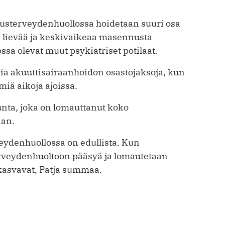
erusterveydenhuollossa hoidetaan suuri osa
i lievää ja keskivaikeaa masennusta
ssa olevat muut psykiatriset potilaat.
ia akuuttisairaanhoidon osastojaksoja, kun
miä aikoja ajoissa.
ta, joka on lomauttanut koko
nan.
ydenhuollossa on edullista. Kun
rveydenhuoltoon pääsyä ja lomautetaan
 kasvavat, Patja summaa.