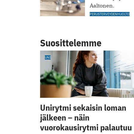
Aaltonen.
PERUSTERVEYDENHUOLTO
Suosittelemme
UNI
Unirytmi sekaisin loman
jälkeen – näin
vuorokausirytmi palautuu