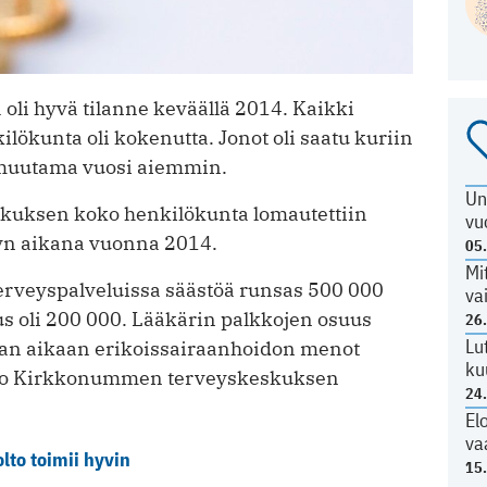
i hyvä tilanne keväällä 2014. Kaikki
kilökunta oli kokenutta. Jonot oli saatu ­kuriin
 muutama vuosi aiemmin.
Un
kuksen koko henkilökunta lomautettiin
vu
syn aikana vuonna 2014.
05
Mi
terveyspalveluissa säästöä runsas 500 000
va
us oli 200 000. Lääkärin palkkojen osuus
26
Lu
maan aikaan erikoissairaanhoidon menot
ku
rtoo Kirkkonummen terveyskeskuksen
24
El
va
to toimii hyvin
15