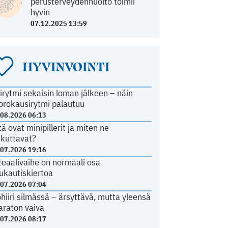
perusterveydenhuolto toimii
hyvin
07.12.2025 13:59
HYVINVOINTI
irytmi sekaisin loman jälkeen – näin
orokausirytmi palautuu
.08.2026 06:13
tä ovat minipillerit ja miten ne
ikuttavat?
.07.2026 19:16
teaalivaihe on normaali osa
ukautiskiertoa
.07.2026 07:04
ohiiri silmässä – ärsyttävä, mutta yleensä
araton vaiva
.07.2026 08:17