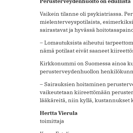
Perusterveydenhuolto on edullista
Vaikein tilanne oli psykiatriassa. P
mielenterveyspotilaista, esimerkiks
sairastavat ja hyvässä hoitotasapaino
– Lomautuksista aiheutui tarpeettom
nämä potilaat eivät saaneet kiireettö
Kirkkonummi on Suomessa ainoa kun
perusterveydenhuollon henkilökun
– Sairauksien hoitaminen perusterve
vaikeutetaan kiireettömään peruste
lääkäreitä, niin kyllä, kustannukset
Hertta Vierula
toimittaja