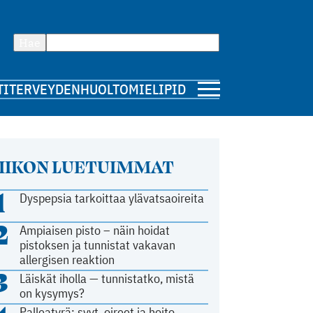
Hae
TI
TERVEYDENHUOLTO
MIELIPIDE
IIKON LUETUIMMAT
1
Dyspepsia tarkoittaa ylävatsaoireita
2
Ampiaisen pisto – näin hoidat
pistoksen ja tunnistat vakavan
allergisen reaktion
3
Läiskät iholla — tunnistatko, mistä
on kysymys?
Palleatyrä: syyt, oireet ja hoito