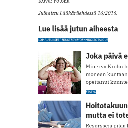
Kuva: Fotolia
Julkaistu Lääkärilehdessä 16/2016.
Lue lisää jutun aiheesta
LOMAUTUKSET
PERUSTERVEYDENHUOLTO
TALOUS
Joka päivä 
Minerva Krohn ho
moneen kuntaan e
opettanut kuunte
ETÄTYÖ
Hoitotakuun
mutta ei to
Resursseja pitää 