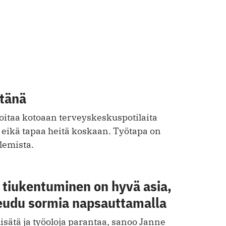
etänä
itaa kotoaan terveyskeskuspotilaita
ikä tapaa heitä koskaan. Työtapa on
lemista.
 tiukentuminen on hyvä asia,
teudu sormia napsauttamalla
lisätä ja työoloja parantaa, sanoo Janne