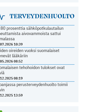
TERVEYDENHUOLTO
i 80 prosenttia sähköpotkulautailun
heuttamista aivovammoista sattui
malassa
.07.2026 10:39
iden oireiden vuoksi suomalaiset
nevät lääkäriin
.05.2026 08:52
omalaisen tehohoidon tulokset ovat
viä
.12.2025 08:19
panjassa perusterveydenhuolto toimii
vin
.12.2025 13:59