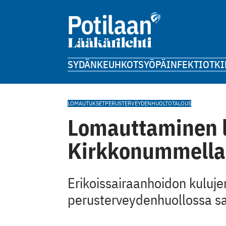
SYDÄN
KEUHKOT
SYÖPÄ
INFEKTIOT
KI
LOMAUTUKSET
PERUSTERVEYDENHUOLTO
TALOUS
Lomauttaminen l
Kirkkonummella
Erikoissairaanhoidon kuluje
perusterveydenhuollossa sa