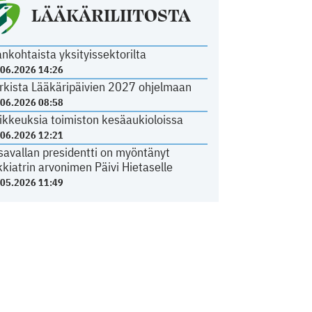
LÄÄKÄRILIITOSTA
ankohtaista yksityissektorilta
.06.2026 14:26
rkista Lääkäripäivien 2027 ohjelmaan
.06.2026 08:58
ikkeuksia toimiston kesäaukioloissa
.06.2026 12:21
savallan presidentti on myöntänyt
kkiatrin arvonimen Päivi Hietaselle
.05.2026 11:49