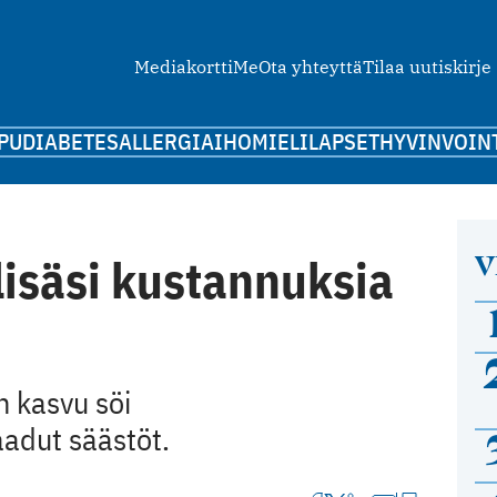
Mediakortti
Me
Ota yhteyttä
Tilaa uutiskirje
PU
DIABETES
ALLERGIA
IHO
MIELI
LAPSET
HYVINVOIN
V
isäsi kustannuksia
n kasvu söi
adut säästöt.