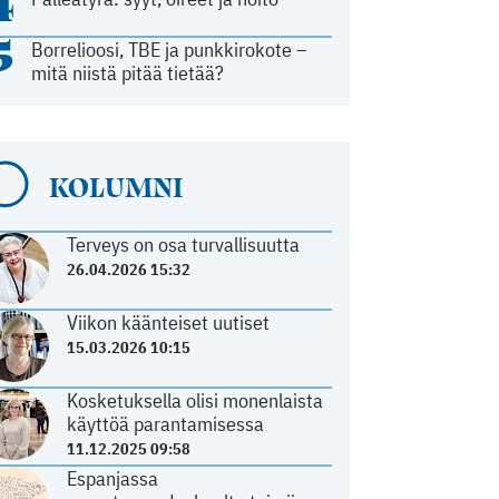
4
5
Borrelioosi, TBE ja punkkirokote –
mitä niistä pitää tietää?
KOLUMNI
Terveys on osa turvallisuutta
26.04.2026 15:32
Viikon käänteiset uutiset
15.03.2026 10:15
Kosketuksella olisi monenlaista
käyttöä parantamisessa
11.12.2025 09:58
Espanjassa