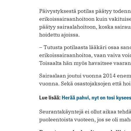
Päivystyksestä potilas päätyy tode
erikoissairaanhoitoon kuin vakituisen
päätyy sairaalahoitoon, koska sairau
hoidettu ajoissa.
– Tutusta potilaasta lääkäri osaa sano
erikoissairaanhoitoa, vaan vaiva vo
Toisaalta hän myös havaitsee vaara
Sairaalaan joutui vuonna 2014 enemm
vuonna. Sekä osastojaksojen että ho
Lue lisää:
Herää pahvi, nyt on tosi kysee
Seurantakäyntejä ei ollut aikaa tehdä
puoleentoista vuoteen, jos se oli mahd