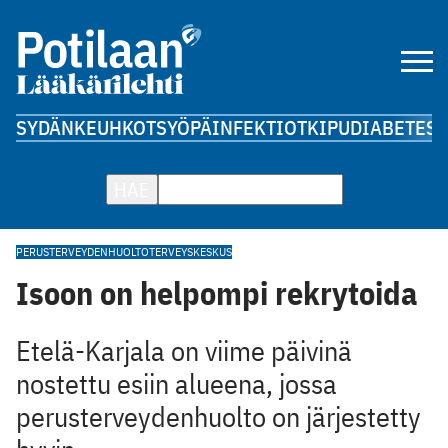
SYDÄN
KEUHKOT
SYÖPÄ
INFEKTIOT
KIPU
DIABETES
A
HAE
PERUSTERVEYDENHUOLTO
TERVEYSKESKUS
Isoon on helpompi rekrytoida
Etelä-Karjala on viime päivinä
nostettu esiin alueena, jossa
perusterveydenhuolto on järjestetty