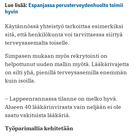
Lue lisää:
Espanjassa perusterveydenhuolto toimii
hyvin
Käytännössä yhteistyö tarkoittaa esimerkiksi
sitä, että henkilökunta voi tarvittaessa siirtyä
terveysasemalta toiselle.
Simpasen mukaan
myös rekrytointi on
helpottunut uuden mallin myötä. Lääkärivajetta
on silti yhä, pienillä terveysasemilla enemmän
kuin isoilla.
– Lappeenrannassa tilanne on melko hyvä.
Alueen 40 lääkärinvirasta vain neljään ei ole
saatu vakituista lääkäriä.
Työparimallia kehitetään