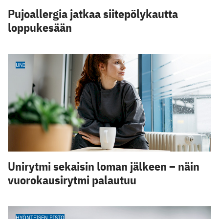
Pujoallergia jatkaa siitepölykautta
loppukesään
UNI
Unirytmi sekaisin loman jälkeen – näin
vuorokausirytmi palautuu
HYÖNTEISEN PISTO