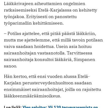
Lääkärivajeen aiheuttamien ongelmien
ratkaisemiseksi Etelä-Karjalassa on kehitetty
työnjakoa. Erityisesti on panostettu
työparimallin kehittämiseen.
– Potilas ajattelee, että pitää päästä lääkäriin,
mutta me ajattelemme, että millä tavoin potilaan
vaiva saadaan hoidettua. Usein asia hoituu
sairaanhoitajan vastaanotolla. Tarvittaessa
sairaanhoitaja konsultoi lääkäriä, Simpanen
sanoo.
Hän kertoo, että ensi vuoden alussa Etelä-
Karjalan perusterveydenhuoltoon saadaan
ensimmäiset sairaanhoitajat, joilla on rajoitettu
lääkkeenmääräämisoikeus.
Lue lisää:
Ylen selvitys: Yli 120 terveysasemista on