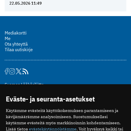
22.05.2026 11:49
Mediakortti
Me
Ota yhteyttä
Tilaa uutiskirje
Suomen Lääkäriliitto
Mäkelänkatu 2, PL 49
Eväste- ja seuranta-asetukset
00510 Helsinki
puh. (09) 393 091
Käytämme evästeitä käyttökokemuksen parantamiseen ja
toimitus@potilaanlaakarilehti.fi
kävijämäärämme analysoimiseen. Suostumuksellasi
käytämme evästeitä myös markkinoinnin kohdentamiseen.
ISSN 2323-9476
Lisää tietoa
evästekäytännöistämme
. Voit hyväksyä kaikki tai