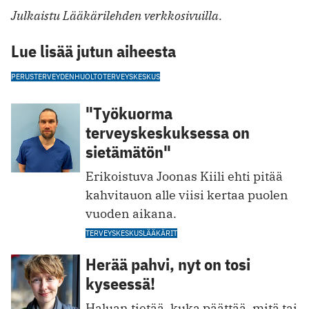
Julkaistu Lääkärilehden verkkosivuilla.
Lue lisää jutun aiheesta
PERUSTERVEYDENHUOLTO
TERVEYSKESKUS
"Työkuorma
terveyskeskuksessa on
sietämätön"
Erikoistuva Joonas Kiili ehti pitää
kahvitauon alle viisi kertaa puolen
vuoden aikana.
TERVEYSKESKUSLÄÄKÄRIT
Herää pahvi, nyt on tosi
kyseessä!
Haluan tietää, kuka päättää, mitä tai