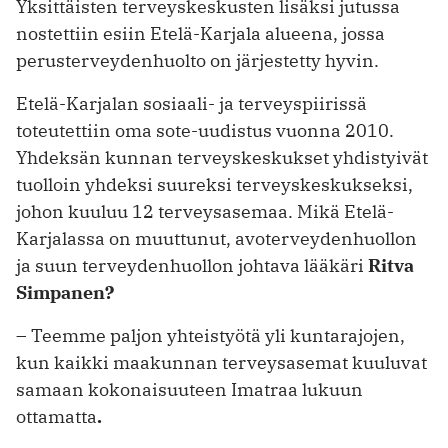
Yksittäisten terveyskeskusten lisäksi jutussa
nostettiin esiin Etelä-Karjala alueena, jossa
perusterveydenhuolto on järjestetty hyvin.
Etelä-Karjalan sosiaali- ja terveyspiirissä
toteutettiin oma sote-uudistus vuonna 2010.
Yhdeksän kunnan terveyskeskukset yhdistyivät
tuolloin yhdeksi suureksi terveyskeskukseksi,
johon kuuluu 12 terveysasemaa. Mikä Etelä-
Karjalassa on muuttunut, avoterveydenhuollon
ja suun terveydenhuollon johtava lääkäri
Ritva
Simpanen?
– Teemme paljon yhteistyötä yli kuntarajojen,
kun kaikki maakunnan terveysasemat kuuluvat
samaan kokonaisuuteen Imatraa lukuun
ottamatta
.