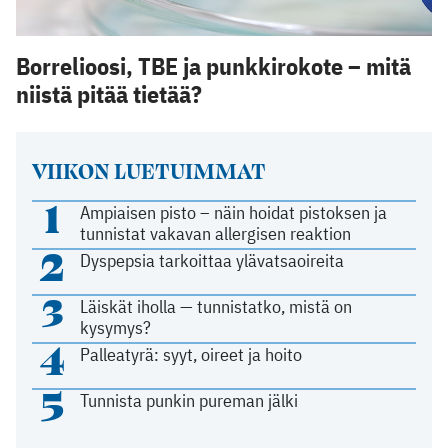
Borrelioosi, TBE ja punkkirokote – mitä
niistä pitää tietää?
VIIKON LUETUIMMAT
1
Ampiaisen pisto – näin hoidat pistoksen ja
tunnistat vakavan allergisen reaktion
2
Dyspepsia tarkoittaa ylävatsaoireita
3
Läiskät iholla — tunnistatko, mistä on
kysymys?
4
Palleatyrä: syyt, oireet ja hoito
5
Tunnista punkin pureman jälki