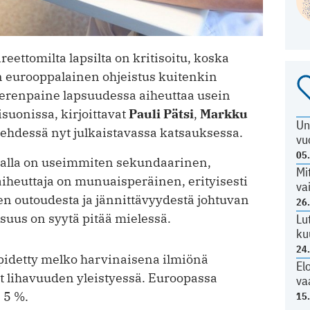
ettomilta lapsilta on kritisoitu, koska
n eurooppalainen ohjeistus kuitenkin
verenpaine lapsuudessa aiheuttaa usein
suonissa, kirjoittavat
Pauli Pätsi
,
Markku
Un
ehdessä nyt julkaistavassa katsauksessa.
vu
05
talla on useimmiten sekundaarinen,
Mi
aiheuttaja on munuaisperäinen, erityisesti
va
een outoudesta ja jännittävyydestä johtuvan
26
suus on syytä pitää mielessä.
Lu
ku
24
idetty melko harvinaisena ilmiönä
El
yt lihavuuden yleistyessä. Euroopassa
va
 5 %.
15