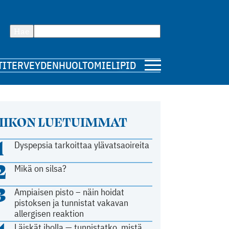
Hae
TI
TERVEYDENHUOLTO
MIELIPIDE
IIKON LUETUIMMAT
1
Dyspepsia tarkoittaa ylävatsaoireita
2
Mikä on silsa?
3
Ampiaisen pisto – näin hoidat
pistoksen ja tunnistat vakavan
allergisen reaktion
Läiskät iholla — tunnistatko, mistä