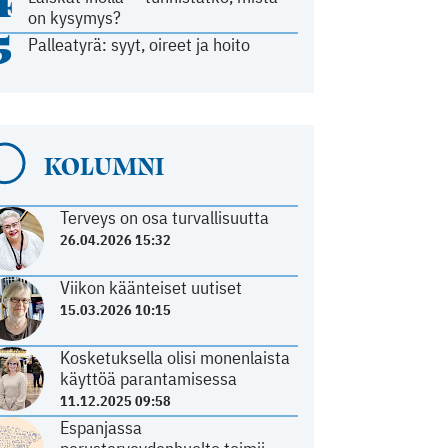
4
on kysymys?
5
Palleatyrä: syyt, oireet ja hoito
KOLUMNI
Terveys on osa turvallisuutta
26.04.2026 15:32
Viikon käänteiset uutiset
15.03.2026 10:15
Kosketuksella olisi monenlaista
käyttöä parantamisessa
11.12.2025 09:58
Espanjassa