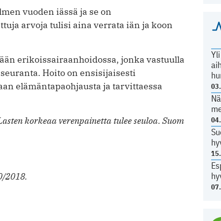
olmen vuoden iässä ja se on
uja arvoja tulisi aina verrata iän ja koon
Yl
dään erikoissairaanhoidossa, jonka vastuulla
ai
seuranta. Hoito on ensisijaisesti
hu
an elämäntapaohjausta ja tarvittaessa
03
Nä
me
 Lasten korkeaa verenpainetta tulee seuloa. Suom
04
Su
hy
15
Es
hy
40/2018.
07