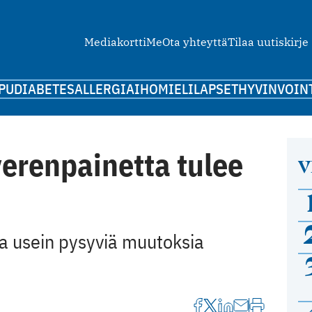
Mediakortti
Me
Ota yhteyttä
Tilaa uutiskirje
PU
DIABETES
ALLERGIA
IHO
MIELI
LAPSET
HYVINVOIN
erenpainetta tulee
V
a usein pysyviä muutoksia