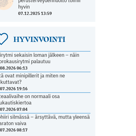
perusterveydenhuolto toimii
hyvin
07.12.2025 13:59
HYVINVOINTI
irytmi sekaisin loman jälkeen – näin
orokausirytmi palautuu
.08.2026 06:13
tä ovat minipillerit ja miten ne
ikuttavat?
.07.2026 19:16
teaalivaihe on normaali osa
ukautiskiertoa
.07.2026 07:04
ohiiri silmässä – ärsyttävä, mutta yleensä
araton vaiva
.07.2026 08:17