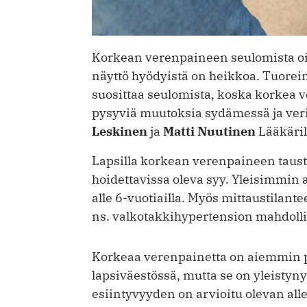
Korkean verenpaineen seulomista oire
näyttö hyödyistä on heikkoa. Tuorei
suosittaa seulomista, koska korkea 
pysyviä muutoksia sydämessä ja veri
Leskinen
ja
Matti Nuutinen
Lääkäril
Lapsilla korkean verenpaineen taus
hoidettavissa oleva syy. Yleisimmin 
alle 6-vuotiailla. Myös mittaustilant
ns. valkotakkihypertension mahdolli
Korkeaa verenpainetta on aiemmin p
lapsiväestössä, mutta se on yleistyn
esiintyvyyden on arvioitu olevan alle