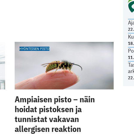
Aj
22
Ku
18
HYÖNTEISEN PISTO
Po
11
Ta
ar
22
Ampiaisen pisto – näin
hoidat pistoksen ja
tunnistat vakavan
allergisen reaktion