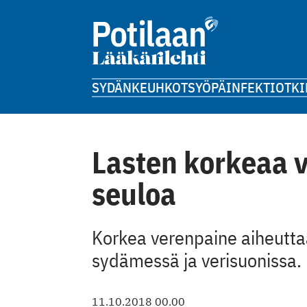
SYDÄN
KEUHKOT
SYÖPÄ
INFEKTIOT
KI
Lasten korkeaa v
seuloa
Korkea verenpaine aiheutta
sydämessä ja verisuonissa.
11.10.2018 00.00