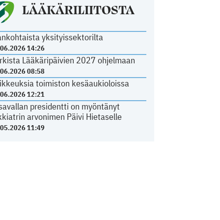
LÄÄKÄRILIITOSTA
ankohtaista yksityissektorilta
.06.2026 14:26
rkista Lääkäripäivien 2027 ohjelmaan
.06.2026 08:58
ikkeuksia toimiston kesäaukioloissa
.06.2026 12:21
savallan presidentti on myöntänyt
kkiatrin arvonimen Päivi Hietaselle
.05.2026 11:49