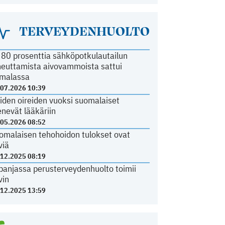
TERVEYDENHUOLTO
i 80 prosenttia sähköpotkulautailun
heuttamista aivovammoista sattui
malassa
.07.2026 10:39
iden oireiden vuoksi suomalaiset
nevät lääkäriin
.05.2026 08:52
omalaisen tehohoidon tulokset ovat
viä
.12.2025 08:19
panjassa perusterveydenhuolto toimii
vin
.12.2025 13:59