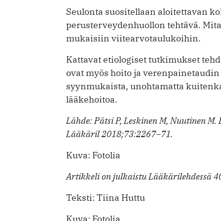
Seulonta suositellaan aloitettavan k
perusterveydenhuollon tehtävä. Mitatt
mukaisiin viitearvotaulukoihin.
Kattavat etiologiset tutkimukset teh
ovat myös hoito ja verenpainetaudin 
syynmukaista, unohtamatta kuitenka
lääkehoitoa.
Lähde: Pätsi P, Leskinen M, Nuutinen M.
Lääkäril 2018;73:2267–71.
Kuva: Fotolia
Artikkeli on julkaistu Lääkärilehdessä 
Teksti: Tiina Huttu
Kuva: Fotolia