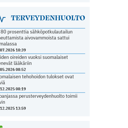
TERVEYDENHUOLTO
i 80 prosenttia sähköpotkulautailun
heuttamista aivovammoista sattui
malassa
.07.2026 10:39
iden oireiden vuoksi suomalaiset
nevät lääkäriin
.05.2026 08:52
omalaisen tehohoidon tulokset ovat
viä
.12.2025 08:19
panjassa perusterveydenhuolto toimii
vin
.12.2025 13:59