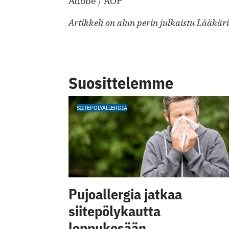
Adobe / AOP
Artikkeli on alun perin julkaistu Lääkär
Suosittelemme
SIITEPÖLYALLERGIA
Pujoallergia jatkaa
siitepölykautta
loppukesään