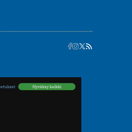
setukset
Hyväksy kaikki