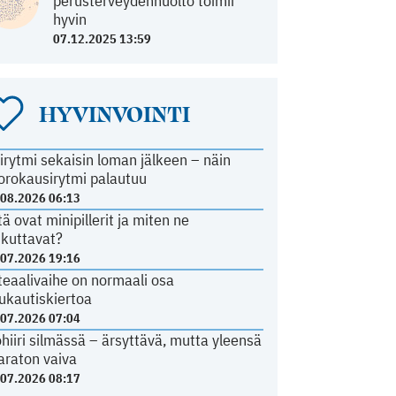
perusterveydenhuolto toimii
hyvin
07.12.2025 13:59
HYVINVOINTI
irytmi sekaisin loman jälkeen – näin
orokausirytmi palautuu
.08.2026 06:13
tä ovat minipillerit ja miten ne
ikuttavat?
.07.2026 19:16
teaalivaihe on normaali osa
ukautiskiertoa
.07.2026 07:04
ohiiri silmässä – ärsyttävä, mutta yleensä
araton vaiva
.07.2026 08:17