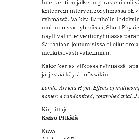
Intervention jälkeen gerastenia oli v
kriteerein interventioryhmässä oli 
ryhmässä. Vaikka Barthelin indeks
molemmissa ryhmässä, Short Physica
näyttivät interventioryhmässä para
Sairaalaan joutumisissa ei ollut eroj
merkitsevästi vähemmän.
Kaksi kertaa viikossa ryhmässä tapah
järjestää käytännössäkin.
Lähde: Arrieta H ym. Effects of multicomp
homes: a randomized, controlled trial. 
Kirjoittaja
Kaisu Pitkälä
Kuva