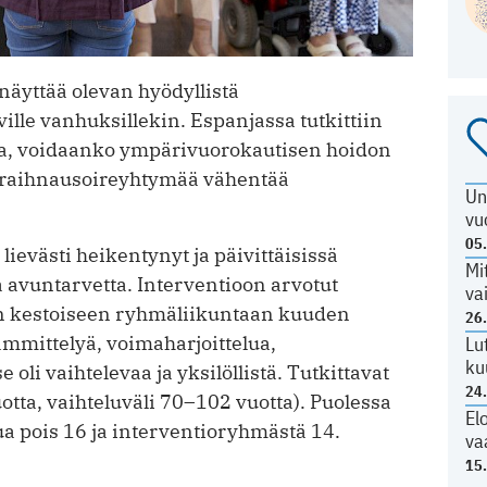
näyttää olevan hyödyllistä
lle vanhuksillekin. Espanjassa tutkittiin
sa, voidaanko ympärivuorokautisen hoidon
s-raihnausoireyhtymää vähentää
Un
vu
05
 lievästi heikentynyt ja päivittäisissä
Mi
ta avuntarvetta. Interventioon arvotut
va
nin kestoiseen ryhmäliikuntaan kuuden
26
ämmittelyä, voimaharjoittelua,
Lu
ku
e oli vaihtelevaa ja yksilöllistä. Tutkittavat
24
uotta, vaihteluväli 70–102 vuotta). Puolessa
El
a pois 16 ja interventioryhmästä 14.
va
15