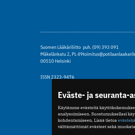
Suomen Lääkäriliitto
puh. (09) 393 091
Mäkelänkatu 2, PL 49
toimitus@potilaanlaakarile
00510 Helsinki
ISSN 2323-9476
Eväste- ja seuranta-
Käytämme evästeitä käyttökokemukse
analysoimiseen. Suostumuksellasi kä
kohdentamiseen. Lisää tietoa
evästek
välttämättömät evästeet sekä muokata