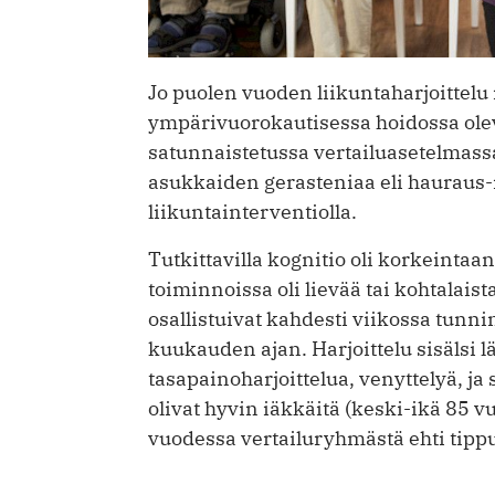
Jo puolen vuoden liikuntaharjoittelu 
ympärivuorokautisessa hoidossa olevi
satunnaistetussa vertailuasetelmas
asukkaiden gera­steniaa eli haurau
liikuntainter­ventiolla.
Tutkittavilla kognitio oli korkeintaan
toiminnoissa oli lievää tai kohtalais
osallistuivat kahdesti viikossa tun
kuukauden ajan. Harjoittelu sisälsi l
tasapainoharjoittelua, venyttelyä, ja s
olivat hyvin iäkkäitä (keski-ikä 85 v
vuodessa vertailuryhmästä ehti tippu