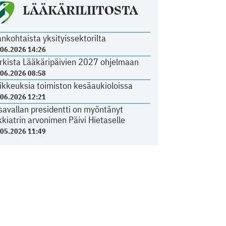
LÄÄKÄRILIITOSTA
ankohtaista yksityissektorilta
.06.2026 14:26
rkista Lääkäripäivien 2027 ohjelmaan
.06.2026 08:58
ikkeuksia toimiston kesäaukioloissa
.06.2026 12:21
savallan presidentti on myöntänyt
kkiatrin arvonimen Päivi Hietaselle
.05.2026 11:49