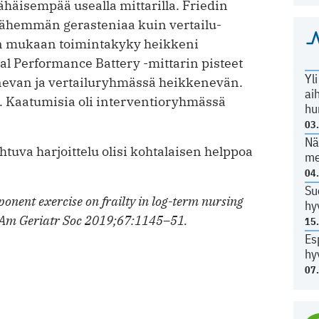
ähäisempää usealla mittarilla. Friedin
vähemmän gerasteniaa kuin vertailu­
in mukaan toimintakyky heikkeni
l Performance Battery -mittarin pisteet
Yl
nevan ja vertailuryhmässä heikkenevän.
ai
a. Kaatumisia oli interventio­ryhmässä
hu
03
Nä
tuva harjoittelu olisi kohtalaisen helppoa
me
04
Su
onent exercise on frailty in log-term nursing
hy
J Am Geriatr Soc 2019;67:1145–51.
15
Es
hy
07