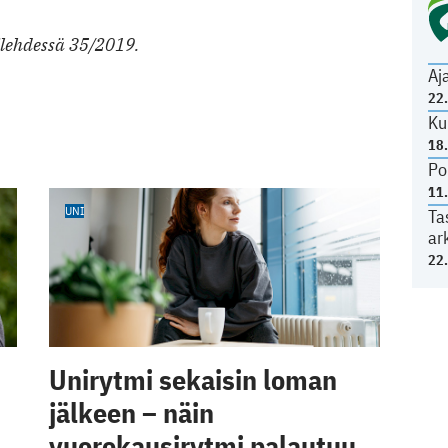
ilehdessä 35/2019.
Aj
22
Ku
18
Po
11
UNI
Ta
ar
22
Unirytmi sekaisin loman
jälkeen – näin
vuorokausirytmi palautuu