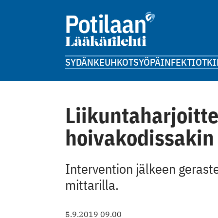
SYDÄN
KEUHKOT
SYÖPÄ
INFEKTIOT
KI
Liikuntaharjoitt
hoivakodissakin
Intervention jälkeen gerast
mittarilla.
5.9.2019 09.00