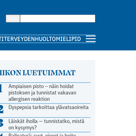
Hae
TI
TERVEYDENHUOLTO
MIELIPIDE
IIKON LUETUIMMAT
1
Ampiaisen pisto – näin hoidat
pistoksen ja tunnistat vakavan
allergisen reaktion
2
Dyspepsia tarkoittaa ylävatsaoireita
3
Läiskät iholla — tunnistatko, mistä
on kysymys?
Palleatyrä: syyt, oireet ja hoito