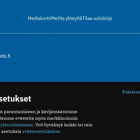
Mediakortti
Me
Ota yhteyttä
Tilaa uutiskirje
hti.fi
Evästea
asetukset
n parantamiseen ja kävijämäärämme
ytämme evästeitä myös markkinoinnin
äytännöistämme
. Voit hyväksyä kaikki tai vain
 asetuksia
evästeasetuksissa
.