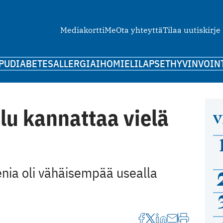
Mediakortti
Me
Ota yhteyttä
Tilaa uutiskirje
PU
DIABETES
ALLERGIA
IHO
MIELI
LAPSET
HYVINVOIN
elu kannattaa vielä
V
enia oli vähäisempää usealla