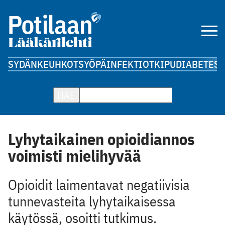
SYDÄN
KEUHKOT
SYÖPÄ
INFEKTIOT
KIPU
DIABETES
A
HAE
Lyhytaikainen opioidiannos
voimisti mielihyvää
Opioidit laimentavat negatiivisia
tunnevasteita lyhytaikaisessa
käytössä, osoitti tutkimus.