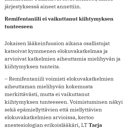
järjestyksessä aineet annettiin.
Remifentaniili ei vaikuttanut kiihtymyksen
tunteeseen
Jokaisen lääkeinfuusion aikana osallistujat
katsoivat kymmenen elokuvakatkelmaa ja
arvioivat katkelmien aiheuttamia mielihyvän ja
kiihtymyksen tunteita.
– Remifentaniili voimisti elokuvakatkelmien
aiheuttaman mielihyvän kokemusta
merkittävästi, mutta ei vaikuttanut
kiihtymyksen tunteeseen. Voimistuminen näkyi
sekä epämiellyttävien että miellyttävien
elokuvakatkelmien arvioissa, kertoo
anestesiologian erikoislääkäri, LT
Tarja