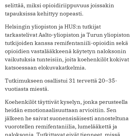
selittää, miksi opioidiriippuvuus joissakin
tapauksissa kehittyy nopeasti.
Helsingin yliopiston ja HUS:n tutkijat
tarkastelivat Aalto-yliopiston ja Turun yliopiston
tutkijoiden kanssa remifentaniili-opioidin sekä
opioidien vastalääkkeenä käytetyn naloksonin
vaikutuksia tunteisiin, joita koehenkilöt kokivat
katsoessaan elokuvakatkelmia.
Tutkimukseen osallistui 31 tervettä 20–35-
vuotiasta miestä.
Koehenkilöt täyttivät kyselyn, jonka perusteella
heidän emotionaalisuuttaan arvioitiin. Sen
jälkeen he saivat suonensisäisesti annosteltuna
vuorotellen remifentaniilia, lumelääkettä ja
naloksonia. Tutkittavat eivät tienneet, missä