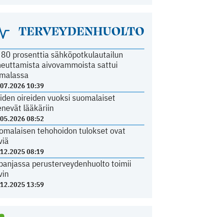
TERVEYDENHUOLTO
i 80 prosenttia sähköpotkulautailun
heuttamista aivovammoista sattui
malassa
.07.2026 10:39
iden oireiden vuoksi suomalaiset
nevät lääkäriin
.05.2026 08:52
omalaisen tehohoidon tulokset ovat
viä
.12.2025 08:19
panjassa perusterveydenhuolto toimii
vin
.12.2025 13:59