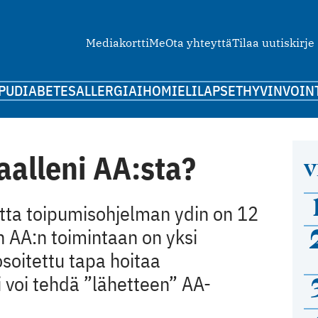
Mediakortti
Me
Ota yhteyttä
Tilaa uutiskirje
PU
DIABETES
ALLERGIA
IHO
MIELI
LAPSET
HYVINVOIN
aalleni AA:sta?
V
utta toipumisohjelman ydin on 12
 AA:n toimintaan on yksi
soitettu tapa hoitaa
i voi tehdä ”lähetteen” AA-