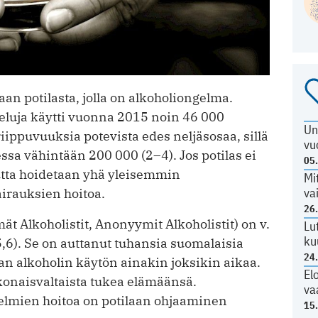
an potilasta, jolla on alkoholiongelma.
eluja käytti vuonna 2015 noin 46 000
Un
iippuvuuksia potevista edes neljäsosaa, sillä
vu
sa vähintään 200 000 (2–4). Jos potilas ei
05
utta hoidetaan yhä yleisemmin
Mi
va
irauksien hoitoa.
26
 Alkoholistit, Anonyymit Alkoholistit) on v.
Lu
ku
,6). Se on auttanut tuhansia suomalaisia
24
an alkoholin käytön ainakin joksikin aikaa.
El
konaisvaltaista tukea elämäänsä.
va
elmien hoitoa on potilaan ohjaaminen
15