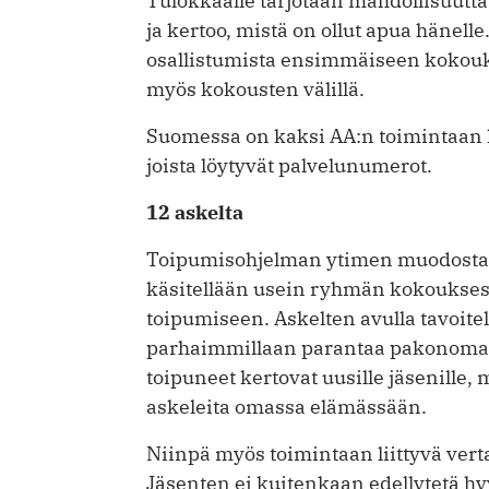
Tulokkaalle tarjotaan mahdollisuutt
ja kertoo, mistä on ollut apua hänell
osallistumista ensimmäiseen kokouk
myös kokousten välillä.
Suomessa on kaksi AA:n toimintaan li
joista löytyvät palvelunumerot.
12 askelta
Toipumisohjelman ytimen muodostavat
käsitellään usein ryhmän kokouksessa
toipumiseen. Askelten avulla tavoitell
parhaimmillaan parantaa pakonoma
toipuneet kertovat uusille jäsenille, 
askeleita omassa elämässään.
Niinpä myös toimintaan liittyvä vert
Jäsenten ei kuitenkaan edellytetä h