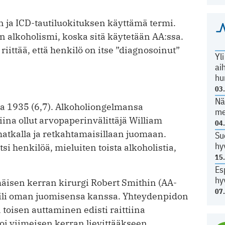
 ja ICD-tautiluokituksen käyttämä termi.
n alkoholismi, koska sitä käytetään AA:ssa.
iittää, että henkilö on itse ”diagnosoinut”
Yl
ai
hu
03
Nä
a 1935 (6,7). Alkoholiongelmansa
me
tiina ollut arvopaperinvälittäjä William
04
matkalla ja retkahtamaisillaan juomaan.
Su
hy
 henkilöä, mieluiten toista alkoholistia,
15
Es
hy
äisen kerran kirurgi Robert Smithin (AA-
07
aili oman juomisensa kanssa. Yhteydenpidon
 toisen auttaminen edisti raittiina
i viimeisen kerran lievittääkseen