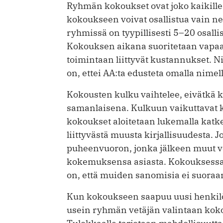
Ryhmän kokoukset ovat joko kaikille a
kokoukseen voivat osallistua vain ne
ryhmissä on tyypillisesti 5–20 osalli
Kokouksen aikana suoritetaan vapaa
toimintaan liittyvät kustannukset. N
on, ettei AA:ta edusteta omalla nimel
Kokousten kulku vaihtelee, eivätkä 
samanlaisena. Kulkuun vaikuttavat kä
kokoukset aloitetaan lukemalla katke
liittyvästä muusta kirjallisuudesta. 
puheenvuoron, jonka jälkeen muut vo
kokemuksensa asiasta. Kokouksessa 
on, että muiden sanomisia ei suora
Kun kokoukseen saapuu uusi henkilö
usein ryhmän vetäjän valintaan koko