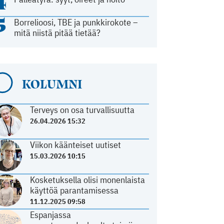
4
5
Borrelioosi, TBE ja punkkirokote –
mitä niistä pitää tietää?
KOLUMNI
Terveys on osa turvallisuutta
26.04.2026 15:32
Viikon käänteiset uutiset
15.03.2026 10:15
Kosketuksella olisi monenlaista
käyttöä parantamisessa
11.12.2025 09:58
Espanjassa