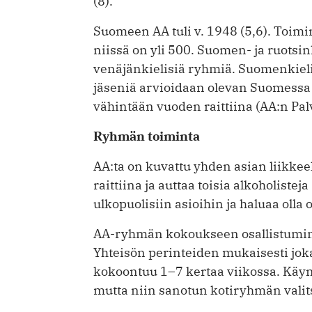
(8).
Suomeen AA tuli v. 1948 (5,6). Toimi
niissä on yli 500. Suomen- ja ruotsi
venäjänkielisiä ryhmiä. Suomenkiel
jäseniä arvioidaan olevan Suomessa n
vähintään vuoden raittiina (AA:n Pa
Ryhmän toiminta
AA:ta on kuvattu yhden asian liikke
raittiina ja auttaa toisia alkoholiste
ulkopuolisiin asioihin ja haluaa oll
AA-ryhmän kokoukseen osallistumine
Yhteisön perinteiden mukaisesti jok
kokoontuu 1–7 kertaa viikossa. Käynt
mutta niin sanotun kotiryhmän valit