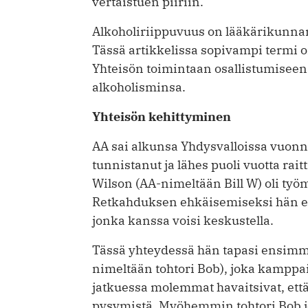
vertaistuen piiriin.
Alkoholiriippuvuus on lääkärikunnan
Tässä artikkelissa sopivampi termi o
Yhteisön toimintaan osallistumiseen r
alkoholisminsa.
Yhteisön kehittyminen
AA sai alkunsa Yhdysvalloissa vuonn
tunnistanut ja lähes puoli vuotta rait
Wilson (AA-nimeltään Bill W) oli työ
Retkahduksen ehkäisemiseksi hän etsi
jonka kanssa voisi keskustella.
Tässä yhteydessä hän tapasi ensimm
nimeltään tohtori Bob), joka kampp
jatkuessa molemmat havaitsivat, että
pysymistä. Myöhemmin tohtori Bob jo