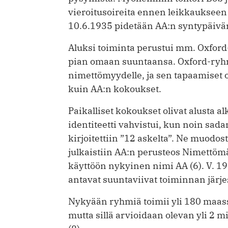
vieroitusoireita ennen leikkaukseen
10.6.1935 pidetään AA:n syntypäivä
Aluksi toiminta perustui mm. Oxford-
pian omaan suuntaansa. Oxford-ryhm
nimettömyydelle, ja sen tapaamiset o
kuin AA:n kokoukset.
Paikalliset kokoukset olivat alusta 
identiteetti vahvistui, kun noin sa
kirjoitettiin ”12 askelta”. Ne muodo
julkaistiin AA:n perusteos Nimettömät A
käyttöön nykyinen nimi AA (6). V. 195
antavat suuntaviivat toiminnan järje
Nykyään ryhmiä toimii yli 180 maassa
mutta sillä arvioidaan olevan yli 2 m