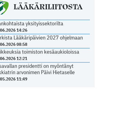
LÄÄKÄRILIITOSTA
ankohtaista yksityissektorilta
.06.2026 14:26
rkista Lääkäripäivien 2027 ohjelmaan
.06.2026 08:58
ikkeuksia toimiston kesäaukioloissa
.06.2026 12:21
savallan presidentti on myöntänyt
kkiatrin arvonimen Päivi Hietaselle
.05.2026 11:49