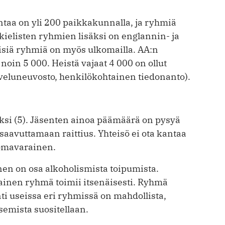
ntaa on yli 200 paikkakunnalla, ja ryhmiä
nkielisten ryhmien lisäksi on englannin- ja
isiä ryhmiä on myös ulkomailla. AA:n
oin 5 000. Heistä vajaat 4 000 on ollut
lveluneuvosto, henkilökohtainen tiedonanto).
eksi (5). Jäsenten ainoa päämäärä on pysyä
ja saavuttamaan raittius. Yhteisö ei ota kantaa
a omavarainen.
n on osa alkoholismista toipumista.
ainen ryhmä toimii itsenäisesti. Ryhmä
i useissa eri ryhmissä on mahdollista,
semista suositellaan.