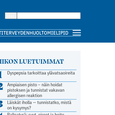
Hae
TI
TERVEYDENHUOLTO
MIELIPIDE
IIKON LUETUIMMAT
1
Dyspepsia tarkoittaa ylävatsaoireita
2
Ampiaisen pisto – näin hoidat
pistoksen ja tunnistat vakavan
allergisen reaktion
3
Läiskät iholla — tunnistatko, mistä
on kysymys?
Palleatyrä: syyt, oireet ja hoito