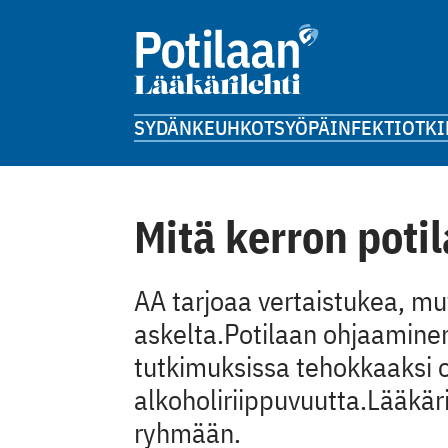
SYDÄN
KEUHKOT
SYÖPÄ
INFEKTIOT
KI
Mitä kerron potil
AA tarjoaa vertaistukea, m
askelta.Potilaan ohjaaminen
tutkimuksissa tehokkaaksi o
alkoholiriippuvuutta.Lääkär
ryhmään.