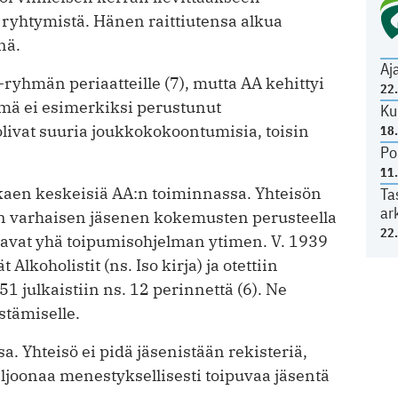
 ryhtymistä. Hänen raittiutensa alkua
nä.
Aj
ryhmän periaatteille (7), mutta AA kehittyi
22
ä ei esimerkiksi perustunut
Ku
livat suuria joukkokokoontumisia, toisin
18
Po
11
alkaen keskeisiä AA:n toiminnassa. Yhteisön
Ta
ar
dan varhaisen jäsenen kokemusten perusteella
22
stavat yhä toipumisohjelman ytimen. V. 1939
lkoholistit (ns. Iso kirja) ja otettiin
1 julkaistiin ns. 12 perinnettä (6). Ne
stämiselle.
. Yhteisö ei pidä jäsenistään rekisteriä,
iljoonaa menestyksellisesti toipuvaa jäsentä