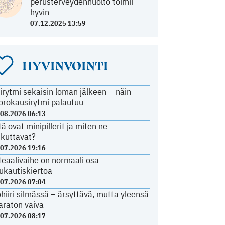
perusterveydenhuolto toimii
hyvin
07.12.2025 13:59
HYVINVOINTI
irytmi sekaisin loman jälkeen – näin
orokausirytmi palautuu
.08.2026 06:13
tä ovat minipillerit ja miten ne
ikuttavat?
.07.2026 19:16
teaalivaihe on normaali osa
ukautiskiertoa
.07.2026 07:04
ohiiri silmässä – ärsyttävä, mutta yleensä
araton vaiva
.07.2026 08:17