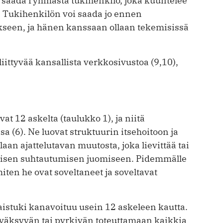
a saada ryhmästä tukihenkilö, joka kuuntelee
e. Tukihenkilön voi saada jo ennen
seen, ja hänen kanssaan ollaan tekemisissä
ittyvää kansallista verkkosivustoa (9,10),
 12 askelta (taulukko 1), ja niitä
 (6). Ne luovat struktuurin itsehoitoon ja
aan ajattelutavan muutosta, joka lievittää tai
isen suhtautumisen juomiseen. Pidemmälle
miten he ovat soveltaneet ja soveltavat
aistuki kanavoituu usein 12 askeleen kautta.
yväksyvän tai pyrkivän toteuttamaan kaikkia