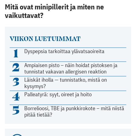
Mitä ovat minipillerit ja miten ne
vaikuttavat?
VIIKON LUETUIMMAT
1
Dyspepsia tarkoittaa ylävatsaoireita
2
Ampiaisen pisto – näin hoidat pistoksen ja
tunnistat vakavan allergisen reaktion
3
Läiskät iholla — tunnistatko, mistä on
kysymys?
4
Palleatyrä: syyt, oireet ja hoito
5
Borrelioosi, TBE ja punkkirokote – mitä niistä
pitää tietää?