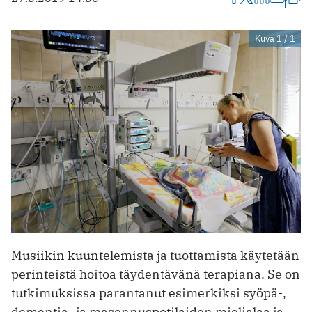
Kuva 1 / 1
Musiikin kuuntelemista ja tuottamista käytetään
perinteistä hoitoa täydentävänä terapiana. Se on
tutkimuksissa parantanut esimerkiksi syöpä-,
dementia- ja masennuspotilaiden mielialaa ja