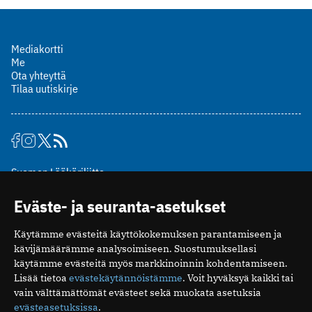
Mediakortti
Me
Ota yhteyttä
Tilaa uutiskirje
Suomen Lääkäriliitto
Mäkelänkatu 2, PL 49
Eväste- ja seuranta-asetukset
00510 Helsinki
puh. (09) 393 091
Käytämme evästeitä käyttökokemuksen parantamiseen ja
toimitus@potilaanlaakarilehti.fi
kävijämäärämme analysoimiseen. Suostumuksellasi
käytämme evästeitä myös markkinoinnin kohdentamiseen.
ISSN 2323-9476
Lisää tietoa
evästekäytännöistämme
. Voit hyväksyä kaikki tai
vain välttämättömät evästeet sekä muokata asetuksia
evästeasetuksissa
.