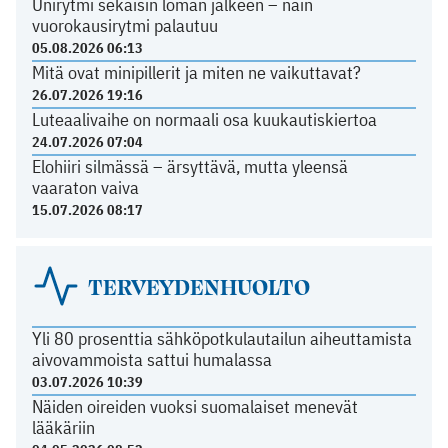
Unirytmi sekaisin loman jälkeen – näin
vuorokausirytmi palautuu
05.08.2026 06:13
Mitä ovat minipillerit ja miten ne vaikuttavat?
26.07.2026 19:16
Luteaalivaihe on normaali osa kuukautiskiertoa
24.07.2026 07:04
Elohiiri silmässä – ärsyttävä, mutta yleensä
vaaraton vaiva
15.07.2026 08:17
TERVEYDENHUOLTO
Yli 80 prosenttia sähköpotkulautailun aiheuttamista
aivovammoista sattui humalassa
03.07.2026 10:39
Näiden oireiden vuoksi suomalaiset menevät
lääkäriin