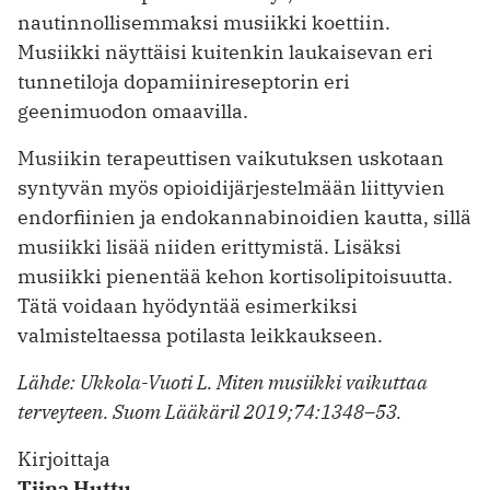
nautinnollisemmaksi musiikki koettiin.
Musiikki näyttäisi kuitenkin laukaisevan eri
tunnetiloja dopamiinireseptorin eri
geenimuodon omaavilla.
Musiikin terapeuttisen vaikutuksen uskotaan
syntyvän myös opioidijärjestelmään liittyvien
endorfiinien ja endokannabinoidien kautta, sillä
musiikki lisää niiden erittymistä. Lisäksi
musiikki pienentää kehon kortisolipitoisuutta.
Tätä voidaan hyödyntää esimerkiksi
valmisteltaessa potilasta leikkaukseen.
Lähde: Ukkola-Vuoti L. Miten musiikki vaikuttaa
terveyteen. Suom Lääkäril 2019;74:1348–53.
Kirjoittaja
Tiina Huttu