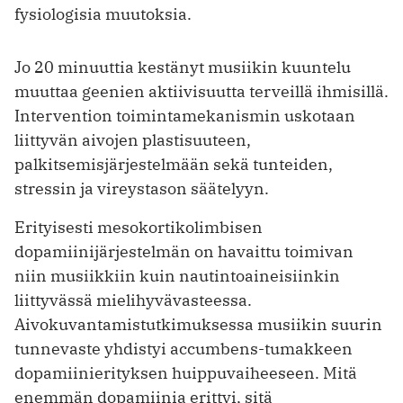
fysiologisia muutoksia.
Jo 20 minuuttia kestänyt musiikin kuuntelu
muuttaa geenien aktiivisuutta terveillä ihmisillä.
Intervention toimintamekanismin uskotaan
liittyvän aivojen plastisuuteen,
palkitsemisjärjestelmään sekä tunteiden,
stressin ja vireystason säätelyyn.
Erityisesti mesokortikolimbisen
dopamiinijärjestelmän on havaittu toimivan
niin musiikkiin kuin nautintoaineisiinkin
liittyvässä mielihyvävasteessa.
Aivokuvantamistutkimuksessa musiikin suurin
tunnevaste yhdistyi accumbens-tumakkeen
dopamiinierityksen huippuvaiheeseen. Mitä
enemmän dopamiinia erittyi, sitä