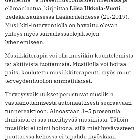
elämänlaatua, kirjoittaa
Liisa Ukkola-Vuoti
tiedekatsauksessa Lääkärilehdessä (21/2019).
Musiikki-interventiolla on havaittu olevan
yhteys myös sairaalassaolojaksojen
lyhenemiseen.
Musiikkiterapia voi olla musiikin kuuntelemista
tai aktiivista tuottamista. Musiikilla voi hoitaa
paitsi koulutettu musiikkiterapeutti myös muut
terveydenhuollon ammattilaiset.
Terveysvaikutukset perustuvat musiikin
vastaanottamisesta automaattisesti seuraavaan
tunnereaktioon. Ainoastaan 3–5 prosenttia
ihmisistä ei saa mielihyvää musiikista. Tällöin
musiikki ei toimi hoitona, sillä mielihyvävasteen
puuttuessa kehossa ei tapahdu myöskään