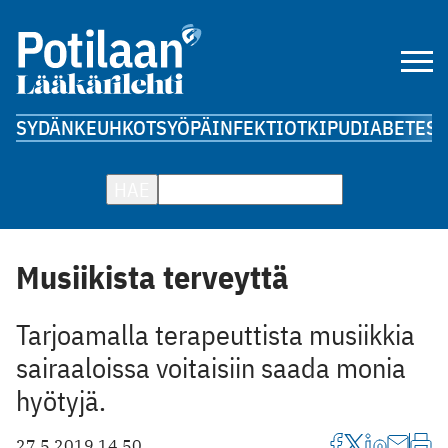
SYDÄN
KEUHKOT
SYÖPÄ
INFEKTIOT
KIPU
DIABETES
A
HAE
Musiikista terveyttä
Tarjoamalla terapeuttista musiikkia
sairaaloissa voitaisiin saada monia
hyötyjä.
27.5.2019 14.50