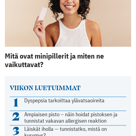
Mitä ovat minipillerit ja miten ne
vaikuttavat?
VIIKON LUETUIMMAT
1
Dyspepsia tarkoittaa ylävatsaoireita
2
Ampiaisen pisto – näin hoidat pistoksen ja
tunnistat vakavan allergisen reaktion
3
Läiskät iholla — tunnistatko, mistä on
kysymys?