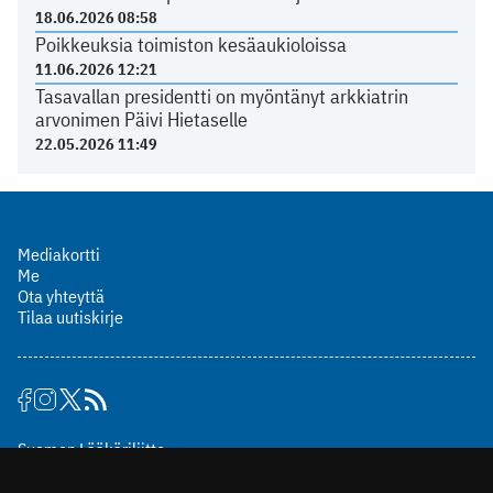
18.06.2026 08:58
Poikkeuksia toimiston kesäaukioloissa
11.06.2026 12:21
Tasavallan presidentti on myöntänyt arkkiatrin
arvonimen Päivi Hietaselle
22.05.2026 11:49
Mediakortti
Me
Ota yhteyttä
Tilaa uutiskirje
Suomen Lääkäriliitto
Mäkelänkatu 2, PL 49