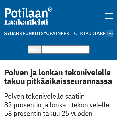
SYDÄN
KEUHKOT
SYÖPÄ
INFEKTIOT
KIPU
DIABETES
A
HAE
Polven ja lonkan tekonivelelle
takuu pitkäaikaisseurannassa
Polven tekonivelelle saatiin
82 prosentin ja lonkan tekonivelelle
58 prosentin takuu 25 vuoden