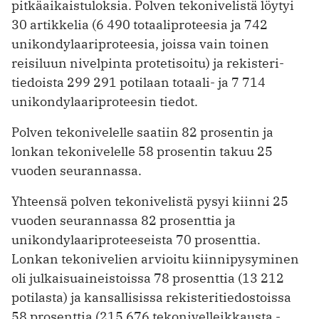
pitkäaikaistuloksia. Polven tekonivelistä löytyi
30 artikkelia (6 490 totaali­proteesia ja 742
unikondylaari­proteesia, joissa vain toinen
reisiluun nivelpinta protetisoitu) ja rekisteri­
tiedoista 299 291 potilaan totaali- ja 7 714
unikondylaariproteesin tiedot.
Polven tekonivelelle saatiin 82 prosentin ja
lonkan tekonivelelle 58 prosentin takuu 25
vuoden seurannassa.
Yhteensä polven tekonivelistä pysyi kiinni 25
vuoden seurannassa 82 prosenttia ja
unikondylaariproteeseista 70 prosenttia.
Lonkan tekonivelien arvioitu kiinnipysyminen
oli julkaisuaineistoissa 78 prosenttia (13 212
potilasta) ja kansallisissa rekisteritiedostoissa
58 prosenttia (215 676 tekonivelleikkausta ­