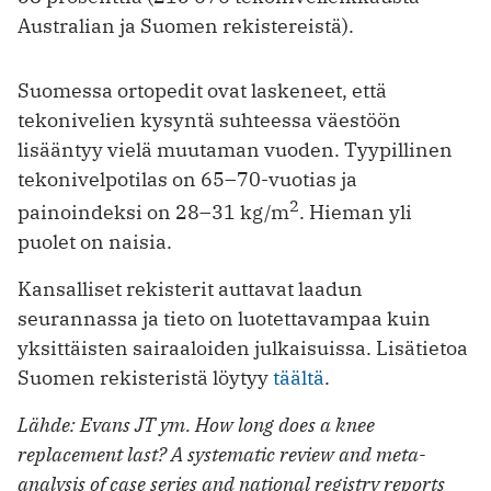
Australian ja Suomen rekistereistä).
Suomessa ortopedit ovat laskeneet, että
tekonivelien kysyntä suhteessa väestöön
lisääntyy vielä muutaman vuoden. Tyypillinen
tekonivelpotilas on 65–70-vuotias ja
2
painoindeksi on 28–31 kg/m
. Hieman yli
puolet on naisia.
Kansalliset rekisterit auttavat laadun
seurannassa ja tieto on luotettavampaa kuin
yksittäisten sairaaloiden julkaisuissa. Lisätietoa
Suomen rekisteristä löytyy
täältä
.
Lähde: Evans JT ym. How long does a knee
replacement last? A systematic review and meta-
analysis of case series and national registry reports