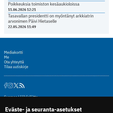
Poikkeuksia toimiston kesäaukioloissa
11.06.2026 12:21
Tasavallan presidentti on myöntänyt arkkiatrin
arvonimen Päivi Hietaselle
22.05.2026 11:49
Mediakortti
Me
Ota yhteyttä
Tilaa uutiskirje
Suomen Lääkäriliitto
Mäkelänkatu 2, PL 49
Eväste- ja seuranta-asetukset
00510 Helsinki