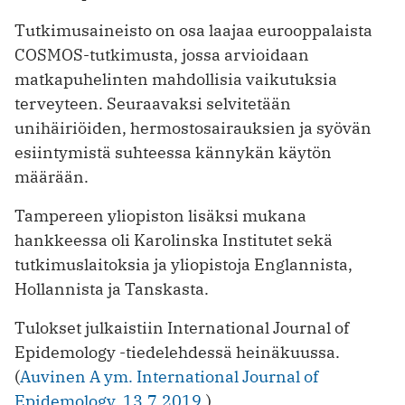
Tutkimusaineisto on osa laajaa eurooppalaista
COSMOS-tutkimusta, jossa arvioidaan
matkapuhelinten mahdollisia vaikutuksia
terveyteen. Seuraavaksi selvitetään
unihäiriöiden, hermostosairauksien ja syövän
esiintymistä suhteessa kännykän käytön
määrään.
Tampereen yliopiston lisäksi mukana
hankkeessa oli Karolinska Institutet sekä
tutkimuslaitoksia ja yliopistoja Englannista,
Hollannista ja Tanskasta.
Tulokset julkaistiin International Journal of
Epidemology -tiedelehdessä heinäkuussa.
(
Auvinen A ym. International Journal of
Epidemology, 13.7.2019.
)