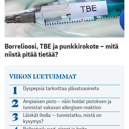
Borrelioosi, TBE ja punkkirokote – mitä
niistä pitää tietää?
VIIKON LUETUIMMAT
1
Dyspepsia tarkoittaa ylävatsaoireita
2
Ampiaisen pisto – näin hoidat pistoksen ja
tunnistat vakavan allergisen reaktion
3
Läiskät iholla — tunnistatko, mistä on
kysymys?
Palleatyrä: syyt, oireet ja hoito