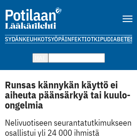
SYDÄN
KEUHKOT
SYÖPÄ
INFEKTIOT
KIPU
DIABETES
A
HAE
Runsas kännykän käyttö ei
aiheuta päänsärkyä tai kuulo-
ongelmia
Nelivuotiseen seurantatutkimukseen
osallistui yli 24 000 ihmistä