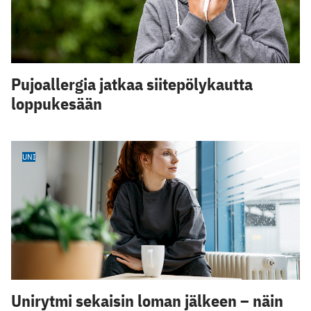
Pujoallergia jatkaa siitepölykautta
loppukesään
UNI
Unirytmi sekaisin loman jälkeen – näin