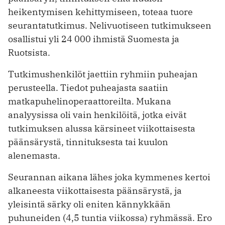
heikentymisen kehittymiseen, toteaa tuore
seurantatutkimus. Nelivuotiseen tutkimukseen
osallistui yli 24 000 ihmistä Suomesta ja
Ruotsista.
Tutkimushenkilöt jaettiin ryhmiin puheajan
perusteella. Tiedot puheajasta saatiin
matkapuhelinoperaattoreilta. Mukana
analyysissa oli vain henkilöitä, jotka eivät
tutkimuksen alussa kärsineet viikottaisesta
päänsärystä, tinnituksesta tai kuulon
alenemasta.
Seurannan aikana lähes joka kymmenes kertoi
alkaneesta viikottaisesta päänsärystä, ja
yleisintä särky oli eniten kännykkään
puhuneiden (4,5 tuntia viikossa) ryhmässä. Ero