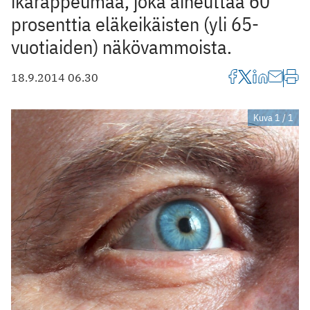
ikärappeumaa, joka aiheuttaa 60
prosenttia eläkeikäisten (yli 65-
vuotiaiden) näkövammoista.
18.9.2014 06.30
Kuva 1 / 1