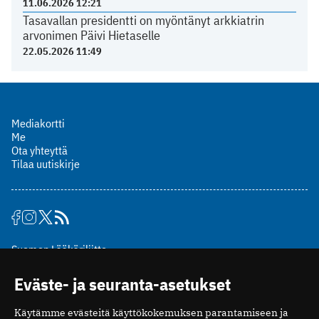
11.06.2026 12:21
Tasavallan presidentti on myöntänyt arkkiatrin
arvonimen Päivi Hietaselle
22.05.2026 11:49
Mediakortti
Me
Ota yhteyttä
Tilaa uutiskirje
Suomen Lääkäriliitto
Mäkelänkatu 2, PL 49
Eväste- ja seuranta-asetukset
00510 Helsinki
puh. (09) 393 091
Käytämme evästeitä käyttökokemuksen parantamiseen ja
toimitus@potilaanlaakarilehti.fi