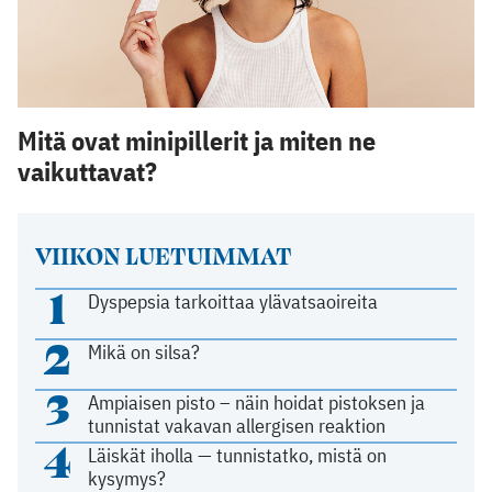
Mitä ovat minipillerit ja miten ne
vaikuttavat?
VIIKON LUETUIMMAT
1
Dyspepsia tarkoittaa ylävatsaoireita
2
Mikä on silsa?
3
Ampiaisen pisto – näin hoidat pistoksen ja
tunnistat vakavan allergisen reaktion
4
Läiskät iholla — tunnistatko, mistä on
kysymys?