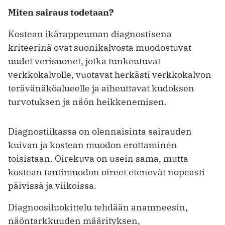
Miten sairaus todetaan?
Kostean ikärappeuman diagnostisena
kriteerinä ovat suonikalvosta muodostuvat
uudet verisuonet, jotka tunkeutuvat
verkkokalvolle, vuotavat herkästi verkkokalvon
terävänäköalueelle ja aiheuttavat kudoksen
turvotuksen ja näön heikkenemisen.
Diagnostiikassa on olennaisinta sairauden
kuivan ja kostean muodon erottaminen
toisistaan. Oirekuva on usein sama, mutta
kostean tautimuodon oireet etenevät nopeasti
päivissä ja viikoissa.
Diagnoosi­luokittelu tehdään anamneesin,
näöntarkkuuden määrityksen,