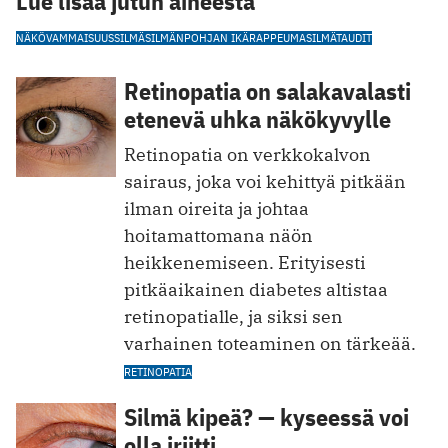
Lue lisää jutun aiheesta
NÄKÖVAMMAISUUS
SILMÄ
SILMÄNPOHJAN IKÄRAPPEUMA
SILMÄTAUDIT
Retinopatia on salakavalasti
etenevä uhka näkökyvylle
Retinopatia on verkkokalvon
sairaus, joka voi kehittyä pitkään
ilman oireita ja johtaa
hoitamattomana näön
heikkenemiseen. Erityisesti
pitkäaikainen diabetes altistaa
retinopatialle, ja siksi sen
varhainen toteaminen on tärkeää.
RETINOPATIA
Silmä kipeä? — kyseessä voi
olla iriitti