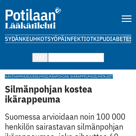
SYDÄN
KEUHKOT
SYÖPÄ
INFEKTIOT
KIPU
DIABETES
A
HAE
NÄKÖVAMMAISUUS
SILMÄ
SILMÄNPOHJAN IKÄRAPPEUMA
SILMÄTAUDIT
Silmänpohjan kostea
ikärappeuma
Suomessa arvioidaan noin 100 000
henkilön sairastavan silmänpohjan