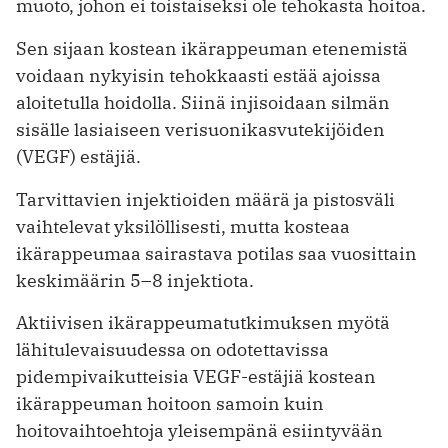
muoto, johon ei toistaiseksi ole tehokasta hoitoa.
Sen sijaan kostean ikärappeuman etenemistä
voidaan nykyisin tehokkaasti estää ajoissa
aloitetulla hoidolla. Siinä injisoidaan silmän
sisälle lasiaiseen verisuonikasvutekijöiden
(VEGF) estäjiä.
Tarvittavien injektioiden määrä ja pistosväli
vaihtelevat yksilöllisesti, mutta kosteaa
ikärappeumaa sairastava potilas saa vuosittain
keskimäärin 5–8 injektiota.
Aktiivisen ikärappeumatutkimuksen myötä
lähitulevaisuudessa on odotettavissa
pidempivaikutteisia VEGF-estäjiä kostean
ikärappeuman hoitoon samoin kuin
hoitovaihtoehtoja yleisempänä esiintyvään