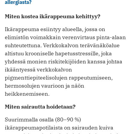
allergiasta?
Miten kostea ikärappeuma kehittyy?
Ikärappeuma esiintyy alueella, jossa on
elimistön voimakkain verenvirtaus pinta-alaan
suhteutettuna. Verkkokalvon terävänäköalue
altistuu krooniselle hapetusstressille, joka
yhdessä monien riskitekijöiden kanssa johtaa
ikääntyessä verkkokalvon
pigmenttiepiteelisolujen rappeutumiseen,
hermosolujen vaurioon ja näön
heikkenemiseen.
Miten sairautta hoidetaan?
Suurimmalla osalla (80–90 %)
ikärappeumapotilaista on sairauden kuiva