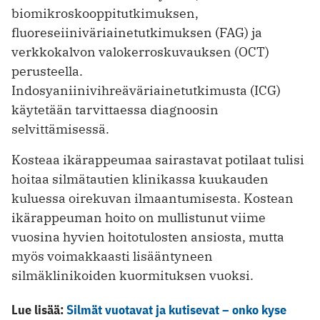
biomikroskooppitutkimuksen,
fluoreseiiniväriainetutkimuksen (FAG) ja
verkkokalvon valokerroskuvauksen (OCT)
perusteella.
Indosyaniinivihreäväriainetutkimusta (ICG)
käytetään tarvittaessa diagnoosin
selvittämisessä.
Kosteaa ikärappeumaa sairastavat potilaat tulisi
hoitaa silmätautien klinikassa kuukauden
kuluessa oirekuvan ilmaantumisesta. Kostean
ikärappeuman hoito on mullistunut viime
vuosina hyvien hoitotulosten ansiosta, mutta
myös voimakkaasti lisääntyneen
silmäklinikoiden kuormituksen vuoksi.
Lue lisää:
Silmät vuotavat ja kutisevat – onko kyse