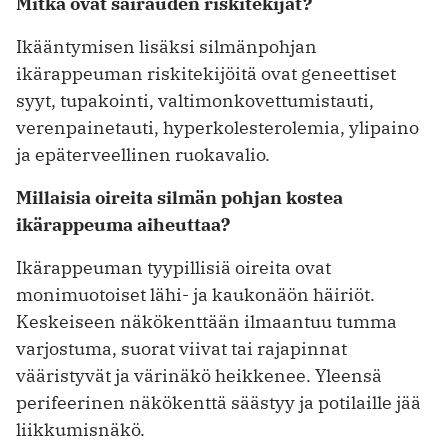
Mitkä ovat sairauden riskitekijät?
Ikääntymisen lisäksi silmänpohjan
ikärappeuman riskitekijöitä ovat geneettiset
syyt, tupakointi, valtimonkovettumistauti,
verenpainetauti, hyperkolesterolemia, ylipaino
ja epäterveellinen ruokavalio.
Millaisia oireita silmän pohjan kostea
ikärappeuma aiheuttaa?
Ikärappeuman tyypillisiä oireita ovat
monimuotoiset lähi- ja kaukonäön häiriöt.
Keskeiseen näkökenttään ilmaantuu tumma
varjostuma, suorat viivat tai rajapinnat
vääristyvät ja värinäkö heikkenee. Yleensä
perifeerinen näkökenttä säästyy ja potilaille jää
liikkumisnäkö.