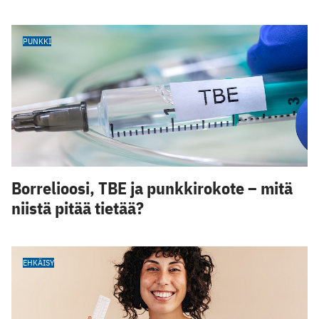
PUNKKI
Borrelioosi, TBE ja punkkirokote – mitä
niistä pitää tietää?
EHKÄISY