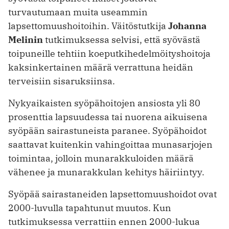
turvautumaan muita useammin
lapsettomuushoitoihin. Väitöstutkija
Johanna
Melinin
tutkimuksessa selvisi, että syövästä
toipuneille tehtiin koeputkihedelmöityshoitoja
kaksinkertainen määrä verrattuna heidän
terveisiin sisaruksiinsa.
Nykyaikaisten syöpähoitojen ansiosta yli 80
prosenttia lapsuudessa tai nuorena aikuisena
syöpään sairastuneista paranee. Syöpähoidot
saattavat kuitenkin vahingoittaa munasarjojen
toimintaa, jolloin munarakkuloiden määrä
vähenee ja munarakkulan kehitys häiriintyy.
Syöpää sairastaneiden lapsettomuushoidot ovat
2000-luvulla tapahtunut muutos. Kun
tutkimuksessa verrattiin ennen 2000-lukua