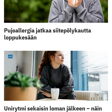
Pujoallergia jatkaa siitepölykautta
loppukesään
UNI
Unirytmi sekaisin loman jälkeen – näin