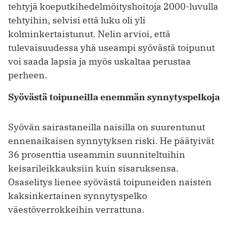
tehtyjä koeputkihedelmöityshoitoja 2000-luvulla
tehtyihin, selvisi että luku oli yli
kolminkertaistunut. Nelin arvioi, että
tulevaisuudessa yhä useampi syövästä toipunut
voi saada lapsia ja myös uskaltaa perustaa
perheen.
Syövästä toipuneilla enemmän synnytyspelkoja
Syövän sairastaneilla naisilla on suurentunut
ennenaikaisen synnytyksen riski. He päätyivät
36 prosenttia useammin suunniteltuihin
keisarileikkauksiin kuin sisaruksensa.
Osaselitys lienee syövästä toipuneiden naisten
kaksinkertainen synnytyspelko
väestöverrokkeihin verrattuna.