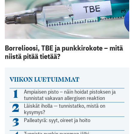
Borrelioosi, TBE ja punkkirokote – mitä
niistä pitää tietää?
VIIKON LUETUIMMAT
1
Ampiaisen pisto – näin hoidat pistoksen ja
tunnistat vakavan allergisen reaktion
2
Läiskät iholla — tunnistatko, mistä on
kysymys?
3
Palleatyrä: syyt, oireet ja hoito
Tunnista punkin pureman jälki