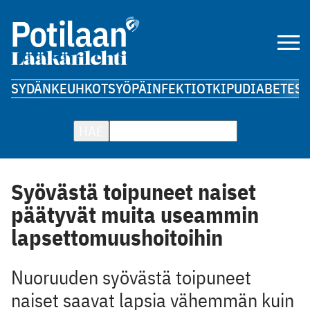
SYDÄN
KEUHKOT
SYÖPÄ
INFEKTIOT
KIPU
DIABETES
A
HAE
Syövästä toipuneet naiset
päätyvät muita useammin
lapsettomuushoitoihin
Nuoruuden syövästä toipuneet
naiset saavat lapsia vähemmän kuin