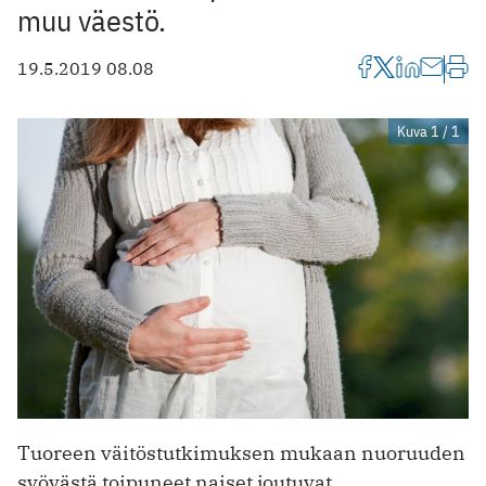
muu väestö.
19.5.2019 08.08
Kuva 1 / 1
Tuoreen väitöstutkimuksen mukaan nuoruuden
syövästä toipuneet naiset joutuvat