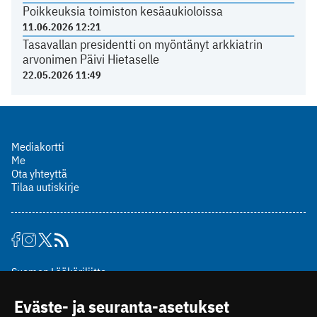
Poikkeuksia toimiston kesäaukioloissa
11.06.2026 12:21
Tasavallan presidentti on myöntänyt arkkiatrin
arvonimen Päivi Hietaselle
22.05.2026 11:49
Mediakortti
Me
Ota yhteyttä
Tilaa uutiskirje
Suomen Lääkäriliitto
Mäkelänkatu 2, PL 49
Eväste- ja seuranta-asetukset
00510 Helsinki