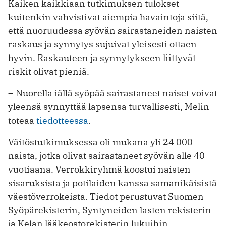
Kaiken kaikkiaan tutkimuksen tulokset
kuitenkin vahvistivat aiempia havaintoja siitä,
että nuoruudessa syövän sairastaneiden naisten
raskaus ja synnytys sujuivat yleisesti ottaen
hyvin. Raskauteen ja synnytykseen liittyvät
riskit olivat pieniä.
– Nuorella iällä syöpää sairastaneet naiset voivat
yleensä synnyttää lapsensa turvallisesti, Melin
toteaa
tiedotteessa
.
Väitöstutkimuksessa oli mukana yli 24 000
naista, jotka olivat sairastaneet syövän alle 40-
vuotiaana. Verrokkiryhmä koostui naisten
sisaruksista ja potilaiden kanssa samanikäisistä
väestöverrokeista. Tiedot perustuvat Suomen
Syöpärekisterin, Syntyneiden lasten rekisterin
ja Kelan lääkeostorekisterin lukuihin.