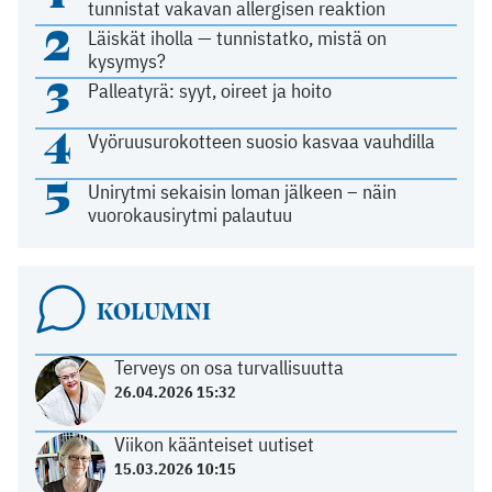
tunnistat vakavan allergisen reaktion
2
Läiskät iholla — tunnistatko, mistä on
kysymys?
3
Palleatyrä: syyt, oireet ja hoito
4
Vyöruusurokotteen suosio kasvaa vauhdilla
5
Unirytmi sekaisin loman jälkeen – näin
vuorokausirytmi palautuu
KOLUMNI
Terveys on osa turvallisuutta
26.04.2026 15:32
Viikon käänteiset uutiset
15.03.2026 10:15