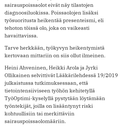
sairauspoissaolot eivät näy tilastojen
diagnoosiluokissa. Poissaolojen lisäksi
työsuoritusta heikentää presenteismi, eli
tehoton töissä olo, joka on vaikeasti
havaittavissa.
Tarve herkkään, työkyvyn heikentymistä
kertovaan mittariin on siis ollut ilmeinen.
Heini Ahveninen, Heikki Arola ja Jyrki
Ollikainen selvittivät Lääkärilehdessä 19/2019
julkaistussa tutkimuksessaan, että
tietointensiiviseen työhön kehitetyllä
TyöOptimi-kyselyllä pystytään löytämään
työntekijät, joilla on lisääntynyt riski
kohtuullisiin tai merkittäviin
sairauspoissaolomääriin.