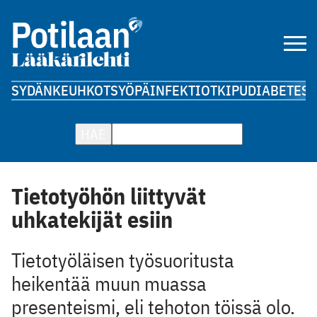
SYDÄN
KEUHKOT
SYÖPÄ
INFEKTIOT
KIPU
DIABETES
A
HAE
Tietotyöhön liittyvät
uhkatekijät esiin
Tietotyöläisen työsuoritusta
heikentää muun muassa
presenteismi, eli tehoton töissä olo.