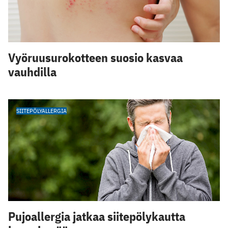
Vyöruusurokotteen suosio kasvaa
vauhdilla
SIITEPÖLYALLERGIA
Pujoallergia jatkaa siitepölykautta