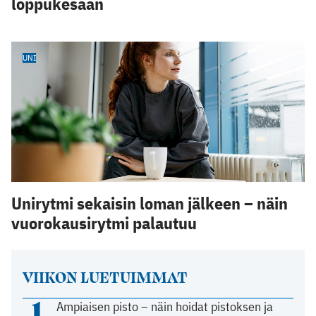
loppukesään
UNI
Unirytmi sekaisin loman jälkeen – näin
vuorokausirytmi palautuu
VIIKON LUETUIMMAT
1
Ampiaisen pisto – näin hoidat pistoksen ja