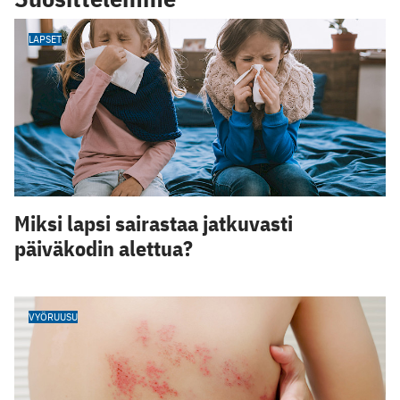
LAPSET
Miksi lapsi sairastaa jatkuvasti
päiväkodin alettua?
VYÖRUUSU