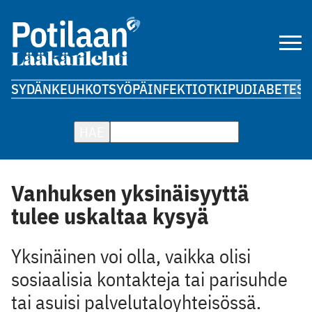
SYDÄN
KEUHKOT
SYÖPÄ
INFEKTIOT
KIPU
DIABETES
A
HAE
Vanhuksen yksinäisyyttä
tulee uskaltaa kysyä
Yksinäinen voi olla, vaikka olisi
sosiaalisia kontakteja tai parisuhde
tai asuisi palvelutaloyhteisössä.