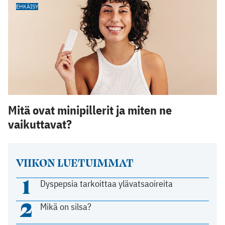
EHKÄISY
Mitä ovat minipillerit ja miten ne
vaikuttavat?
VIIKON LUETUIMMAT
1
Dyspepsia tarkoittaa ylävatsaoireita
2
Mikä on silsa?