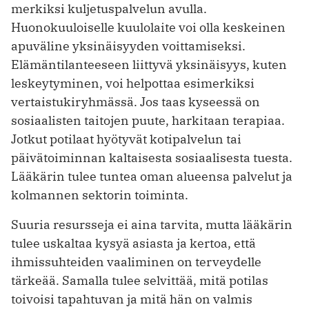
merkiksi kuljetuspalvelun avulla.
Huonokuuloiselle kuulolaite voi olla keskeinen
apuväline yksinäisyyden voittamiseksi.
Elämäntilanteeseen liittyvä yksinäisyys, kuten
leskeytyminen, voi helpottaa esimerkiksi
vertaistukiryhmässä. Jos taas kyseessä on
sosiaalisten taitojen puute, harkitaan terapiaa.
Jotkut potilaat hyötyvät kotipalvelun tai
päivätoiminnan kaltaisesta sosiaalisesta tuesta.
Lääkärin tulee tuntea oman alueensa palvelut ja
kolmannen sektorin toiminta.
Suuria resursseja ei aina tarvita, mutta lääkärin
tulee uskaltaa kysyä asiasta ja kertoa, että
ihmissuhteiden vaaliminen on terveydelle
tärkeää. Samalla tulee selvittää, mitä potilas
toivoisi tapahtuvan ja mitä hän on valmis