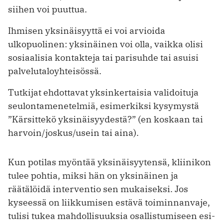
siihen voi puuttua.
Ihmisen yksinäisyyttä ei voi arvioida
ulkopuolinen: yksinäinen voi olla, vaikka olisi
sosiaalisia kontakteja tai parisuhde tai asuisi
palvelutaloyhteisössä.
Tutkijat ehdottavat yksinkertaisia validoituja
seulontamenetelmiä, esimerkiksi kysymystä
”Kärsittekö yksinäisyydestä?” (en koskaan tai
harvoin/joskus/usein tai aina).
Kun potilas myöntää yksinäisyytensä, kliinikon
tulee pohtia, miksi hän on yksinäinen ja
räätälöidä interventio sen mukaiseksi. Jos
kyseessä on liikkumisen estävä toiminnanvaje,
tulisi tukea mahdollisuuksia osallistumiseen esi­