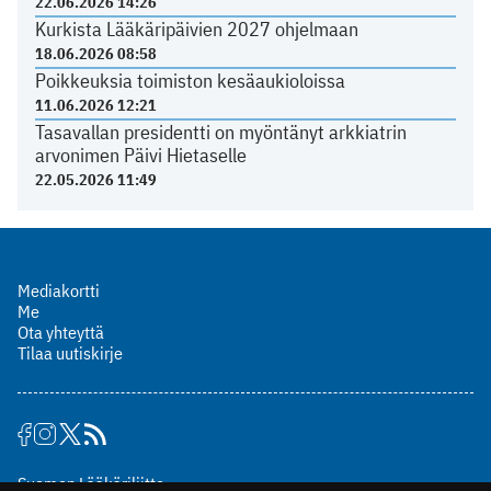
22.06.2026 14:26
Kurkista Lääkäripäivien 2027 ohjelmaan
18.06.2026 08:58
Poikkeuksia toimiston kesäaukioloissa
11.06.2026 12:21
Tasavallan presidentti on myöntänyt arkkiatrin
arvonimen Päivi Hietaselle
22.05.2026 11:49
Mediakortti
Me
Ota yhteyttä
Tilaa uutiskirje
Suomen Lääkäriliitto