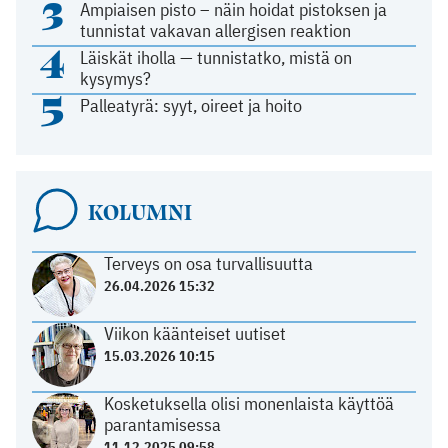
3
Ampiaisen pisto – näin hoidat pistoksen ja
tunnistat vakavan allergisen reaktion
4
Läiskät iholla — tunnistatko, mistä on
kysymys?
5
Palleatyrä: syyt, oireet ja hoito
KOLUMNI
Terveys on osa turvallisuutta
26.04.2026 15:32
Viikon käänteiset uutiset
15.03.2026 10:15
Kosketuksella olisi monenlaista käyttöä
parantamisessa
11.12.2025 09:58